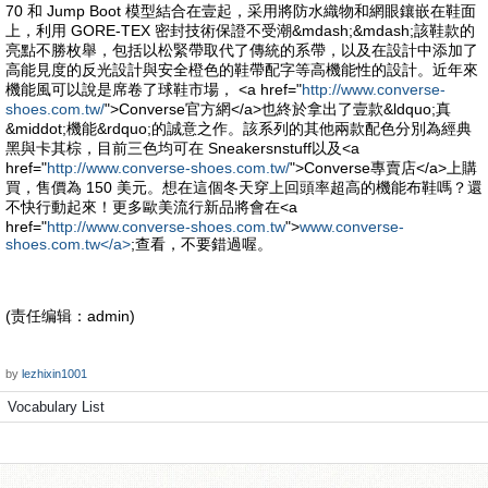
70 和 Jump Boot 模型結合在壹起，采用將防水織物和網眼鑲嵌在鞋面
上，利用 GORE-TEX 密封技術保證不受潮&mdash;&mdash;該鞋款的
亮點不勝枚舉，包括以松緊帶取代了傳統的系帶，以及在設計中添加了
高能見度的反光設計與安全橙色的鞋帶配字等高機能性的設計。近年來
機能風可以說是席卷了球鞋市場， <a href="
http://www.converse-
shoes.com.tw/
">Converse官方網</a>也終於拿出了壹款&ldquo;真
&middot;機能&rdquo;的誠意之作。該系列的其他兩款配色分別為經典
黑與卡其棕，目前三色均可在 Sneakersnstuff以及<a
href="
http://www.converse-shoes.com.tw/
">Converse專賣店</a>上購
買，售價為 150 美元。想在這個冬天穿上回頭率超高的機能布鞋嗎？還
不快行動起來！更多歐美流行新品將會在<a
href="
http://www.converse-shoes.com.tw
">
www.converse-
shoes.com.tw</a>
;查看，不要錯過喔。
(责任编辑：admin)
by
lezhixin1001
Vocabulary List