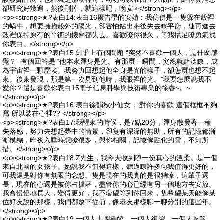
卻研究好幾遍，然後刪掉，就這樣吧，晚安♀</strong></p>
<p><strong>★?表白14:表白16廣告學的安婧：我仿佛是一隻躲在殼裡
的蝸牛，想要擁抱殼外的陽光，卻害怕鉆出來後失去瞭平衡，連再進去
殼裡保持原有的平衡的機會都失去。喜歡瞭你很久，等我攢足瞭勇氣找
你表白。</strong></p>
<p><strong>★?表白15:知乎上有個問題 “突然不喜歡一個人，是什麼感
覺？” 有個回答是 “他本來渾身是光。有那麼一瞬間，突然就黯淡瞭，成
為宇宙裡一顆塵埃。我努力回想起他全身是光的樣子，卻怎麼也想不起
來。後來發現，那是第一次見到他時，我眼裡的光。”我要怎麼說我不
愛你？還是喜歡你表白15電子信息科學與技術專業的徐睿~。~
</strong></p>
<p><strong>★?表白16:表白徐韻秋小仙女： 對你的喜歡 這個框框不夠
寫 所以裝在心裡?? </strong></p>
<p><strong>★?表白17:我醒來的時候，是7點20分，渾身散發著一種
失落感，努力去想起夢中的情景，卻隻有深深的無助，所有的記憶都漸
漸模糊，昨夜入睡時想瞭很多，與你相關，記憶像融化的雪，不知所
措。</strong></p>
<p><strong>★?表白18:Z先生，我今天收到瞭一份真心的溫柔。是一個
來自北國的女孩子。她說我不值得這樣，聽過瞭許多句我值得更好的，
可我還是對你有無限的念想。隻是現在的我真的是很糟瞭，這輩子還
長，現在的心還是被你占據著，盡管你的心已經有另一個地方去安放。
我會慢慢地長大，變得更好，我不奢望等到你回來，隻希望某天能像某
位好友說的那樣，我們都放下從前，像老友那樣聊一聊分別的這些年。
</strong></p>
<p><strong>★?表白19:一個人去圖書館，一個人復習，一個人吃飯，