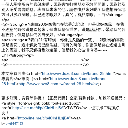
一個人承擔所有的喜怒哀樂，因為害怕打擾朋友不敢問問題，因為顧及
別人感受處處隱忍。表白我未來的他，請你快點來好嗎？我也想有個地
方可以汲取溫暖。我已經等瞭好久，真的，有點累瞭。－白</strong>
</p>
<p><strong>★?表白20:好像我也在試著忘記你，但是你好像風，在我
不經意的時候還是吹起來，肆虐我整個世界。還是謝謝你，帶給我的各
種改變，但是願我們各自安好。</strong></p>
<p><strong>★?表白21:有時候，你像是炙熱的一雙手，我對你的喜歡
像是雪花，還未觸及便已經消融。而有的時候，你更像是開在遙遠山川
上的雪蓮，我不忍觸碰隻敢遠望，但是我的心波濤洶湧--- ---
LYT</strong></p>
<p>---------------------------------------------------</p>
<p>---------------------------------------------------</p>
本文章頁面由<a href="
http://www.dozo8.com.tw/brand-28.html
">vans
專賣店</a>推薦（<a href="
http://www.dozo8.com.tw/brand-
28.html
">
http://www.dozo8.com.tw/brand-28.html</a>
;）
更多好玩，夯貨等你挑！【正品代購】全家/貨到付款，加赖即送禮品：
<a style="font-weight: bold; font-size: 16px;"
href="
http://line.me/ti/p/lClnHLsjBA
">TWZO</a>，也可掃二碼加好
友！
<a href="
http://line.me/ti/p/lClnHLsjBA
"></a>
by
pfvt9147433