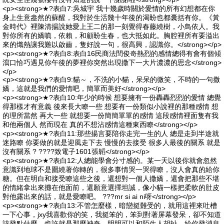
<p><strong>★?表白7:吳城宇 我十幾歲時關於愛情的所有幻想都在你
身上生意盎然的蘇醒，我對於生活幾十年後的渴盼也都囊括有你。《黃
金時代》裡陳清揚說她愛上王二的那一刻覺得春藤繞樹，小鳥依人。我
對你所有的嬌嗔，依賴，和顧盼生春，也大抵如此。胸腔裡所有要溢出
來的熾熱讓我難以啟齒，隻好說一句，很高興，認識你。</strong></p>
<p><strong>★?表白8:表白16民商法閆俊奇熱烈的感情總得有會有個傾
瀉口恰巧遇見你午後的夢裡你突然出現撒下一大片濃濃的思念</strong>
</p>
<p><strong>★?表白9:貓～，不洗的小貓，呆呆的微笑，不時的一句撒
嬌，這就是我們的愛情吧，簡單而美好</strong></p>
<p><strong>★?表白10:年少的時候 想要擁有一份轟轟烈烈的愛情 總覺
得那樣才有意義 後來長大瞭一些 想要有一份類似小說裡的那種感情 想
的理所當然 再大一些 就想要一份簡簡單單的感情 這段感情裡面隻有我
和他兩個人 然而現在 真的不想沾感情這種東西瞭</strong></p>
<p><strong>★?表白11:那些揚言要陪你走完一生的人 總是走到半途就
迷路瞭 你要做的就是迎風走下去 慢慢的去接受 很多人最後的關系 就是
沒有關系 ? ????致電子1601張韜</strong></p>
<p><strong>★?表白12:人總能學會分寸感的。某一天以後你就會忽然
意識到地球不是圍繞著你轉的，很多事情哭一哭得瞭，沒人會真的給你
糖。但在明白和接受瞭這些之後，還想對一個人撒嬌，還會把那些不堪
的情緒拿出來攤在他面前，還願意選擇坦誠，像小貓一樣把柔軟的肚皮
對他露出來的話，就是愛瞭吧。 ???mr si ai ni呀</strong></p>
<p><strong>★?表白13:不管怎麼樣，暗戀挺難受的，就用這裡來吐槽
一下心事，jxy我喜歡你的笑，我挺笨的，笨到對著屏幕發呆，卻不知道
該發點什麼，也許就是那麼神奇，明明可以和陌生人胡扯，給你發消息