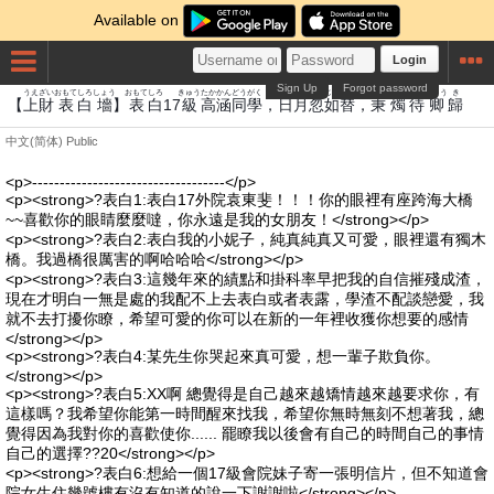
Available on
Login
Sign Up
Forgot password
うえ
ざい
おもて
しろ
しょう
おもて
しろ
きゅう
たか
かん
どう
がく
にちげつ
こつ
じょ
かえ
しょく
たい
きょう
き
【
上
財
表
白
墻
】
表
白
17
級
高
涵
同
學
，
日月
忽
如
替
，
秉
燭
待
卿
歸
中文(简体)
Public
<p>-----------------------------------</p>
<p><strong>?表白1:表白17外院袁東斐！！！你的眼裡有座跨海大橋
~~喜歡你的眼睛麼麼噠，你永遠是我的女朋友！</strong></p>
<p><strong>?表白2:表白我的小妮子，純真純真又可愛，眼裡還有獨木
橋。我過橋很厲害的啊哈哈哈</strong></p>
<p><strong>?表白3:這幾年來的績點和掛科率早把我的自信摧殘成渣，
現在才明白一無是處的我配不上去表白或者表露，學渣不配談戀愛，我
就不去打擾你瞭，希望可愛的你可以在新的一年裡收獲你想要的感情
</strong></p>
<p><strong>?表白4:某先生你哭起來真可愛，想一輩子欺負你。
</strong></p>
<p><strong>?表白5:XX啊 總覺得是自己越來越矯情越來越要求你，有
這樣嗎？我希望你能第一時間醒來找我，希望你無時無刻不想著我，總
覺得因為我對你的喜歡使你...... 罷瞭我以後會有自己的時間自己的事情
自己的選擇??20</strong></p>
<p><strong>?表白6:想給一個17級會院妹子寄一張明信片，但不知道會
院女生住幾號樓有沒有知道的說一下謝謝啦</strong></p>