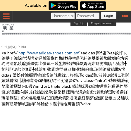
Available on
Login
Sign Up
Forgot password
みょうじょう
明星
ps
中文(简体)
Public
<a href="
http://www.adidas-shoes.com.tw/
">adidas 闁€甯?/a>姣忓ぉ
鐐哄ぇ瀹跺付渚嗗叏鏂版疆娴佺郴鍒楀柈鍝侊紝鐐烘偍鐨勭敓娲绘坊鍔
犳洿澶氱殑鑹插僵锛岀偤鎮ㄧ殑鐢熸椿鍏呮豢娲诲姏锛岃畵鎮ㄦ瘡澶╀
笉閲嶈锛岀簿褰╃殑浜虹敓寰炵従鍦ㄩ枊濮嬶紝鏁珛闂滄敞鎴戝€慳
didas 鍙扮仯瀹樼恫锛屾垜鍊戝皣鍏ㄦ柊鐨凙didas澶波鍠搧浠ュ強閬
嬪嫊璩囪▕灏囦竴涓€鍛堢従绲﹀ぇ瀹躲€?div class="intro">鏄庢槦濂剁
埜璨濆厠婕㈠鍜?nmd xr1 triple black 鐨勪唬瑷€鍚堜綔宸茬稉鎸佺簩
鐬笉灏戝勾闋紝浣滅偤涓€鍚嶅悎鏍间甫涓斿劒绉€鐨勪唬瑷€浜猴紝
璨濆厠婕㈠涔熺殑纰哄仛寰楃浉鐣跺埌浣嶏紝涓嶅儏鑷繁鏃ュ父绌块
亱鍕曟湇锛屼篃鏄郸鑰佸﹩瀛╁瓙绲辩当鎻?/div>