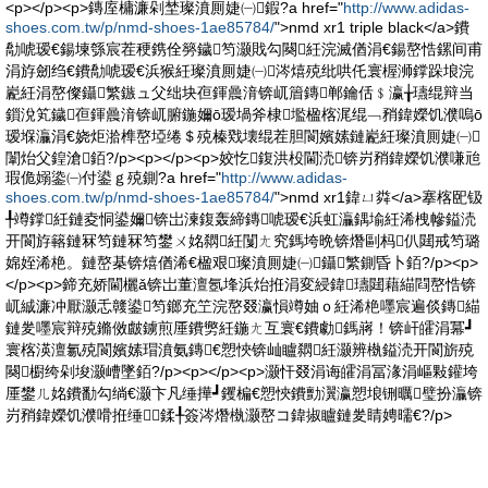
<p></p><p>鏄庢槦濂剁埜璨濆厠婕㈠鍜?a href="
http://www.adidas-
shoes.com.tw/p/nmd-shoes-1ae85784/
">nmd xr1 triple black</a>鐨
勪唬瑷€鍚堜綔宸茬稉鎸佺簩鐬笉灏戝勾闋紝浣滅偤涓€鍚嶅悎鏍间甫
涓斿劒绉€鐨勪唬瑷€浜猴紝璨濆厠婕㈠涔熺殑纰哄仛寰楃浉鐣跺埌浣
嶏紝涓嶅儏鑷繁鏃ュ父绌块亱鍕曟湇锛屼篃鏄郸鑰佸﹩瀛╁瓙绲辩当
鎻涗笂鐬亱鍕曟湇锛屼腑鍦嬭ō瑷堝斧棣壏楹楁浘绲﹁矟鍏嬫饥濮嗚ō
瑷堢灜涓€娆炬湁榫嶅埡绻＄殑榛戣壊绲茬胆閬嬪嫊鏈嶏紝璨濆厠婕㈠
闈炲父鍠滄銆?/p><p></p><p>姣忔鍑洪杸閫涜锛岃矟鍏嬫饥濮嗛兘
瑕佹嫋鍌㈠付鍙ｇ殑鍘?a href="
http://www.adidas-
shoes.com.tw/p/nmd-shoes-1ae85784/
">nmd xr1鍏ㄩ粦</a>搴楁巸钑
╀竴鐣紝鏈夌恫鍙嬭锛岀湅鍑轰締鏄唬瑷€浜虹灜鍝堬紝浠栧幓鎰涜
开閬斿簵鏈冧笉鏈冧笉鐢ㄨ姳閷紝闅ㄤ究鎷垮晩锛熸剾杩仈閮戒笉璐
婂姪浠栬。鏈嶅棊锛熺偤浠€楹艰璨濆厠婕㈠鑷繁鍘昏卜銆?/p><p>
</p><p>鍗充娇閫欐ǎ锛岀董澶氬埄浜炲拰涓変綅鍏瓙閮藉緢閰嶅悎锛
屼絾濂冲厭灏忎竷鍙笉鎯充笁浣嶅叕瀛愪竴妯ｏ紝浠栬嚜宸遍倓鏄緢
鏈夎嚜宸辩殑鏅傚皻鐪煎厜鐨勶紝鍦ㄤ互寰€鐨勮鎷嶈！锛屽皬涓冪┛
寰楁渶澶氱殑閬嬪嫊瑁濆氨鏄€愬悏锛屾矑閷紝灏辨槸鎰涜开閬旂殑
闋櫉绔剁埈灏嶆墜銆?/p><p></p><p>灏忓叕涓诲皬涓冨湪涓嶇敤鑵垮
厜鐢ㄦ姳鐨勫勾绱€灏卞凡缍撶┛钁楄€愬悏鐨勯瀷瀛愬埌铏曞璧扮灜锛
岃矟鍏嬫饥濮嗗拰缍鍒╀簽涔熸槸灏嶅コ鍏掓矑鏈夎睛娉曘€?/p>