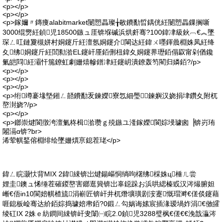
<p></p>
<p></p>
<p>鎵嬭〃鏄痩alabitmarket闄愬畾璨╁敭鐨勫晢鍝侊紝闄愬畾鏁搁噺
3000绲勶紝鍞児18500鏃ュ厓锛堢磩浜烘皯骞?100鍏冿級鈥︹€︽墜
琛ㄥ叿鏈夐槻姘村姛鑳斤紝澶氬姛鑳介閳达紝鍏ㄨ嚜鍕曟棩姝凤紝绛
夊绋姛鑳斤紝閭勬湁EL鑳屽厜銆侀杻鍏夊姛鑳界瓑銆傝叞甯剁偤鑱
氭皑閰紝灞忓箷鐐虹劇姗熺幓鐠冿紝鑳岄潰鐐轰笉閵归嫾銆?/p>
<p></p>
<p></p>
<p></p>
<p>绗竴褰堟墍鎺ㄥ嚭鐨勫叐鍊嬫寮忥細璺鍊嬩汉娆捐垏鑽夊附杌
嶅湗娆?/p>
<p></p>
<p>鎯崇煡閬撴洿澶氭柊楫湁瓒ｇ殑鏃ユ湰鎵嬫閬婃埐璩囪▕锛岃珛
闂滆ɑ锛?br>
浠荤帺鍫傛棩绯绘墜姗熼亰鎴茬珯</p>
鍏ㄥ睆灏忕背MIX 2鍏綀锛岀煡鍚嶇恫绱呴櫡绋棌姝ц棰ㄦ尝
娌圭鐭ュ悕缍茬磪鍐嶅害鎯逛簨锛岀辜鐚跺お浜哄緦榛戜汉涔熶腑妲
嶃€俉in10閬婄帺楂旈涓嶄匠锛屽井杌熸壙璜剧洝蹇慨瑁溿€傞倓鑳藉
啀鎴板崄骞达紒銆婃捣璩婄帇銆?0鍛ㄥ勾娲诲嫊宸插湪瑷堝妰涓€傚皬
绫矼IX 2姝ｅ紡鐧间綀锛屽叏闈㈠睆2.0鍞児3288璧枫€傞€€浼戠灜涔