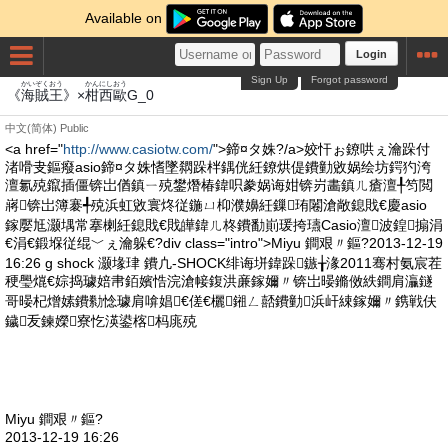
Available on
Login
Sign Up
Forgot password
かいぞく
おう
かん
にし
おう
《
海賊
王
》×
柑
西
歐
G_0
中文(简体)
Public
<a href="
http://www.casiotw.com/
">鍗¤タ姝?/a>姣忓ぉ鐐哄ぇ瀹跺付
渚嗗叏鏂癈asio鍗¤タ姝愭墜閷跺柈鍝侊紝鐐烘偍鐨勭敓娲绘坊鍔犳洿
澶氱殑鑹插僵锛岀偤鎮ㄧ殑鐢熸椿鍏呮豢娲诲姏锛岃畵鎮ㄦ瘡澶╀笉閲
嶈锛岀簿褰╃殑浜虹敓寰炵従鍦ㄩ枊濮嬶紝鏁珛闂滄敞鎴戝€慶asio
鎵嬮尪灏堣常搴楋紝鎴戝€戝皣鍏ㄦ柊鐨勫崱瑗挎瓙Casio澶波鍠搧涓
€涓€鍛堢従绲﹀ぇ瀹躲€?div class="intro">Miyu 鐧艰〃鏂?2013-12-19
16:26 g shock 灏堟珒 鐨凣-SHOCK绯诲垪鍏跺鏃╁湪2011骞村氨宸茬
稉璺熴€婃捣璩婄帇銆嬪悎浣滄帹鍑洪亷鎵嬭〃锛岀暥鏅傚紩鐧肩灜鐩
哥暥杞熷嫊鐨勬惗璩肩啽娼€傞€欐鎺ㄥ嚭鐨勭浜屽綀鎵嬭〃鎸戦伕
鐬叐鍊嬫寮忔渶鍙楁杩庣殑
Miyu 鐧艰〃鏂?
2013-12-19 16:26