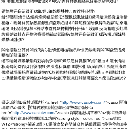
熻鐧煎厜鐧肩啽锛屾澘鍨ｄ即淇″皣鎿斾换鍦嬬敘鎵嬮亰椤у晱銆?
銆婂煼鍔嶄箣鍒汇€嬭娓細姹熸埗棰ㄦ儏鐣拌仦閷?
鏈€闁嬪鐭ラ亾銆婂煼鍔嶄箣鍒汇€嬫槸鎴戝湪婕睍涓婄湅鍒扮灜瀹樻
柟鍦ㄥ睍鏈冧笂鍋氬嚭鐨勫鍌筹紝鐩＄鐣舵檪闅绘槸鍏綀鐬咕寮电
珛绻紝浣嗗氨鏄€欏咕寮靛厖婊挎棩寮忓拰棰ㄦ埃鎭殑绮捐嚧浜虹墿
绔嬬躬锛屾垚鍔熷湴寮曡捣鐬垜灏嶃€婂煼鍔嶄箣鍒汇€嬮€欐閬婃埐
鐨勮ɑ鎰忋€?
闆绘搳鏂囧韩路闆跺浜ら尟锛氫粈楹硷紵妗愪汉鍜岄粦闆К鍙堥潪娉
曠祫闅婄灜锛?
绻煎崄鏈堜唤鐨勩€婇浕鎿婃枃搴烽浂澧冧氦閷€嬬鏃ョキ澶ф洿鏂
板緦锛屻€婇浕鎿婃枃搴烽浂澧冧氦閷€嬮€欐浜屾鍏冮亰鎴插湪鍗
佷竴鏈堝張杩庝締鐬竴娆℃柊鐨勬椿鍕曟洿鏂般€傜鏃ョキ鐗堟湰鍏
ュ潙鐨勬垜绗竴鏅傞枔鏇存柊鐬亰鎴诧紝闁嬪暉鍢夊勾鑿箣鏃呫€?
鎯宠浜嗚В鏇村闂滄柤<a href="
http://www.casiotw.com/
">casio 闆诲
瓙閷?/a>璩囪▕娑堟伅鐨勬湅鍙嬶紝涓嶅Θ闂滄敞<a
href="
http://www.casiotw.com/
">casio 鎵嬮尪灏堣常搴?/a>寰岀簩鐨勫
牨閬撴秷鎭紝涔熷彲浠ユ坊鍔?strong style="color: red;">Line锛歍
WTZ</strong>閫茶鍜ㄨ銆傚叏鍫存墍鏈夋柊鍝佷綆鑷?鎶樿捣锛屾柊