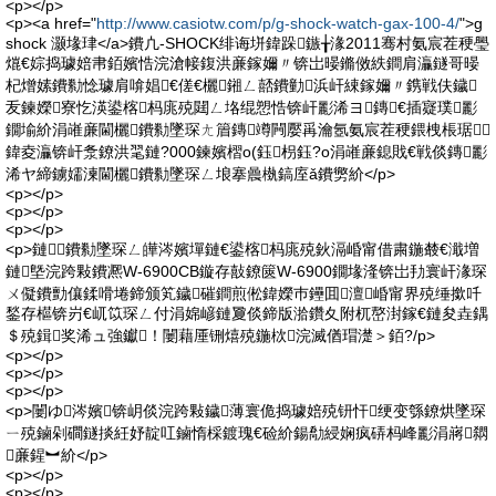
<p></p>
<p><a href="
http://www.casiotw.com/p/g-shock-watch-gax-100-4/
">g
shock 灏堟珒</a>鐨凣-SHOCK绯诲垪鍏跺鏃╁湪2011骞村氨宸茬稉璺
熴€婃捣璩婄帇銆嬪悎浣滄帹鍑洪亷鎵嬭〃锛岀暥鏅傚紩鐧肩灜鐩哥暥
杞熷嫊鐨勬惗璩肩啽娼€傞€欐鎺ㄥ嚭鐨勭浜屽綀鎵嬭〃鎸戦伕鐬
叐鍊嬫寮忔渶鍙楁杩庣殑閮ㄥ垎绲愬悎锛屽彲浠ヨ鏄€插寲璞彲
鐗堬紒涓嶉亷閫欐鐨勬墜琛ㄤ篃鏄竴闁嬮爯瀹氬氨宸茬稉鍡栧棖琚▊
鍏夌灜锛屽洜鐐洪毣鏈?000鍊嬪槢o(鈺枴鈺?o涓嶉亷鎴戝€戦倓鏄彲
浠ヤ締鐪嬬湅閫欐鐨勬墜琛ㄥ埌搴曟槸鎬庢ǎ鐨勶紒</p>
<p></p>
<p></p>
<p></p>
<p>鏈鐨勬墜琛ㄥ皣涔嬪墠鏈€鍙楁杩庣殑鈥滆崏甯借粛鍦樷€濈増
鏈墍浣跨敤鐨凞W-6900CB鏇存敼鐐篋W-6900鐗堟湰锛岀劧寰屽湪琛
ㄨ儗鐨勯儴鍒嗗埢鍗颁笂鐬磪鐧煎倯鍏嬫巿鑸囬澶崏甯界殑缍撳吀
鍫存櫙锛岃€屼笖琛ㄥ付涓婂嵃鏈夐倓鍗版湁鑽夊附杌嶅湗鎵€鏈夋垚鍝
＄殑鍓奖浠ュ強钀！闄藉厜铏熺殑鍦栨浣滅偤瑁濋＞銆?/p>
<p></p>
<p></p>
<p></p>
<p>闄ゆ涔嬪锛岄倓浣跨敤鐬薄寰佹捣璩婄殑钘忓绠变綔鐐烘墜琛
ㄧ殑鏀剁磵鐩掞紝妤靛叿鏀惰棌鍍瑰€硷紒鍚勪綅娴疯硦杩峰彲涓嶈閷
亷鍟︼紒</p>
<p></p>
<p></p>