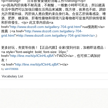
<p><strong> 日常飲食要做好消毒工作</strong></p>
<p>因為丙肝病毒不耐高溫，不耐酸，一般數小時即可死去，所以建議
生活中我們可以加強日曬生活用品來滅菌，既方便，效果也不錯。調節
允許用紫外線。丙肝病人應自覺約束自身行為。合並乙肝病毒感染、嗜
酒、肥胖、糖尿病、肝毒性藥物和環境污染毒物都可促進丙肝病情發展
和肝癌發生。</p> 此文章內容由<a
href="
http://www.dozo8.com.tw/gallery-704-grid.html
">ua慢跑鞋</a>
推薦（<a href="
http://www.dozo8.com.tw/gallery-704-
grid.html
">
http://www.dozo8.com.tw/gallery-704-grid.html</a>
;）
更多好玩，夯貨等你挑！【正品代購】全家/貨到付款，加赖即送禮品：
<a style="font-weight: bold; font-size: 16px;"
href="
http://line.me/ti/p/lClnHLsjBA
">TWZO</a>，也可掃二碼加好
友！
<a href="
http://line.me/ti/p/lClnHLsjBA
"></a>
by
wlr4709066
Vocabulary List