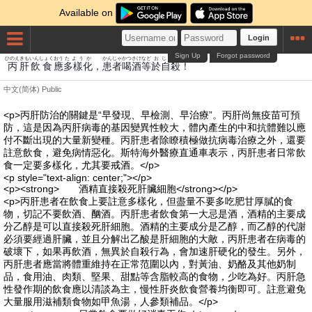
Available on
Login
Sign Up
Forgot password
ひのえ
きも
いんしょく
おう
たようか
かんじゃ
かつ
さけ
など
お
じさつ
丙
肝
飲食
應
多樣化
，
患者
喝
酒
等
於
自殺
！
中文(简体)
Public
<p>丙肝防治的關鍵是“早發現、早檢測、早治療”。丙肝尚無疫苗可預
防，這是因為丙肝病毒的基因變異性較大，體內產生的中和抗體難以應
付不斷出現的大量新變種。丙肝患者除瞭積極做抗病毒治療之外，還要
註意飲食，避免病情惡化。斯特海外醫療直通車表示，丙肝患者日常飲
食一定要多樣化，尤其要戒酒。</p>
<p style="text-align: center;"></p>
<p><strong> 酒精直接殺死肝臟細胞</strong></p>
<p>丙肝患者在飲食上要註意多樣化，但盡量不要多吃肥甘厚膩的食
物，切記不要飲酒、酗酒。丙肝患者飲食第一大忌是酒，酒精的主要成
分乙醇是可以直接殺死肝細胞。酒精的主要成分是乙醇，而乙醇的代謝
必須要經過肝臟，並且分解出乙酸是肝細胞的大敵，丙肝患者在病毒的
破壞下，如果再飲酒，無異於自殺行為，會加速肝硬化的發生。另外，
丙肝患者應當將體重維持在正常范圍以內，對黃油、奶酪及其他奶制
品，食用油、肉類、堅果、甜點等含脂較高的食物，少吃為好。丙肝急
性發作期的飲食應以清談為主，慢性肝炎飲食營養均衡即可。註意避免
大量服用滋補類食物如甲魚湯，人參類補品。</p>