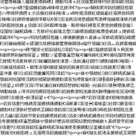
嶉洊鐢熸椿鍦ㄦ矑鏈夎嚜鎷嶆】鐨勫勾浠ｏ紝浣嗘繁鍏锋枃钘濇埃鎭殑鎬
<p></p><p>鏄?鐜嬬幢銆婂ⅷ绛嗗北姘淬€?/p><p>闋楀彈涔鹃殕鐨囧笣闈
鍌㈢帇绱辩偤鐒￠尗浜猴紝鍏剁暙浠ュⅷ绔规渶鐐虹煡鍚嶏紝灞辨按鍓囨
虹暙棰紝鐐哄惓娲惧墠椹呫€傛浣滃瘑浣堝堡鐤婂窎澹樺強鏋楁湪锛岃
涓€鑹樹技姝ｇ倞鐓紝涓€鑹樺墖鍦ㄧ敤椁愶紝鑸逛笂寮垫帥钁楁姭鏇
埞闅绘鏀舵嬀棰ㄥ竼锛屽彸鏂瑰北璺鏃呬篃鐤剧柧瓒曡矾鍏ュ煄锛屼
櫙鑷淬€?/p><p>涔鹃殕鐨囧笣鍦ㄦ梾绋嬩腑娆ｈ碁姝ゅ湒锛屼甫闈炶崏鑽
鍕紝鑰屾槸閫ｅ皬灏忕殑鑸熶腑鐢熸椿閮借ɑ鎰忓埌鐬紝涓︽垚鐐轰粬
><p></p><p>鏄?闄崇ゼ銆婃礂纭湒銆?/p><p>鏈箙鐐烘槑浠ｈ槆宸炴
兼噳鐔辨剾鏀惰棌鍙ょ’鐨勫ソ鍙嬮櫢瀛愬瀭涔嬭珛鎵€浣溿€備咕闅嗙殗甯
笁娌愭洿涓夎柊锛岃鎵嬭嚚娴佺湅澧ㄩ洸鈥濓紝鎻忓鐨勬噳鏄暙闈㈠
洐鎵嬬殑鏂囧＋椐愯冻瑙€鐪嬬’鑷烘蹈鏂兼邯涓礂婊岀殑鏈夎叮鏅薄
><p>鍌冲畫 棣仩銆婃澘姗嬭笍闆湒銆?/p><p>姝や綔鐐虹鍏鍗楀贰鏀滆
綔鏂间咕闅嗗洖閼炬檪閫旂稉鐨勬彋宸炰竴甯躲€傞瑭╂湯鍏╁彞鈥滈鑰
岃挋鍙よ眻鐒′汉涓帀鈥濓紝鎵€鎸囧嵆鐐虹暙闈㈠彸鏂归瑭╄€呬集椤忎
槸绱勫崄鏃ュ墠涔鹃殕鐨囧笣鍝侀銆婂彜澹戦洸鏉俱€嬩竴鍦栫殑浣滆€咃
鐣京鑳借┅鈥濅箣鍙ャ€?/p><p></p><p>鏄?宕斿瓙蹇犮€婄暙铇囪痪
<p>宕斿瓙蹇犳槸鏄庢湯钁楀悕鐨勨€滆畩褰富缇┾€濈暙鍌紝鐣腑濡傛
鐨勯€犲瀷锛屽嵆鐐哄叾鐗硅壊銆傛浣滄弿绻殑鏄槆杌捐垏閲戝北瀵
锛岃几鐬叞涓婄帀甯剁殑鏁呬簨銆傜涓夋鍗楀贰鏅傦紝涔鹃殕鐨囧笣鎯
鎴夸腑鐨勫磾瀛愬繝姝や綔锛屽懡浜哄揩閬炶嚦姹熷崡娆ｈ碁鐣欒穻銆傚
瓙蹇犳杌镐篃鎴愮灜鍗楀贰琛屾潕绠变腑鐨勫父鍌欐垚鍝°€?/p><p>
榛冨叕鏈涖€婂瘜鏄ュ北灞呭湒銆嬪眬閮?/p><p>鎵€鏈夊睍浠朵腑锛屼互閫欎