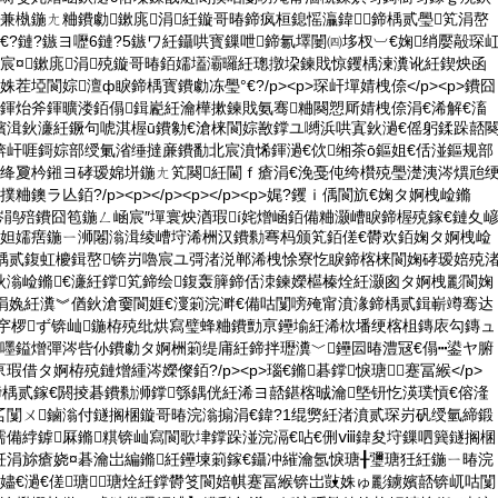
兼槸鍦ㄤ粬鐨勮鏉庣涓紝鏇哥暙鍗疯桓鎴愮灜鍏鍗楀贰璺笂涓嶅
€?鏈?鏃ヨ嚦6鏈?5鏃ワ紝鑷哄寳鏁呭鍗氱墿闄㈣垑杈︺€婅绡嬮毃琛
宸¤鏉庣涓殑鏇哥暙銆嬬壒灞曪紝璁撴垜鍊戝惊钁楀湅瀵讹紝鍥炴函
茬埡閬婃澶ф睙鍗楀寳鐨勮冻璺°€?/p><p>琛屽墠婧栧倷</p><p>鐨囧
鍕炲斧鍕曠溇銆傝鍓嶏紝瀹樺摗鍊戝氨骞粬闋愬厛婧栧倷涓€浠解€滀
嬪湒鈥濓紝鐝句唬淇楃ū鐨勨€滄梾閬婃敾鐣ユ嚩浜哄寘鈥濄€傜躬鍒跺嚭
锛屽啀鎶婃部绶氭渻缍撻亷鐨勫北宸濆悕鍕濄€佽缃茶ō鏂姐€佸湴鏂规部
祦绛夐枔鎺ヨ硣瑷婂垪鍦ㄤ笂闋紝閫ｆ瘡涓€浼戞伅绔欑殑璺濋洟涔熼兘
鐭ラ亾銆?/p><p></p><p></p><p>娓?钁ｉ偊閬斻€婅タ婀栧崄鏅
<p>涔鹃殕鐨囧笣鍦ㄥ崡宸″墠寰炴湭瑕í姹熷崡銆備粬灏嶆睙鍗楃殑鎵€鏈夊
殕妲嬬瘔鍦ㄧ浉闂滃湒绫嶆垨浠栦汉鐨勬弿杩颁笂銆傞€欎欢銆婅タ婀栧崄
鍗楀贰鍑虹櫦鍓嶅锛岃嚕宸ユ彁渚涚郸浠栧悇寮忔睙鍗楁梾閬婅硣瑷婄殑
鈥滃崄鏅€濓紝鐣笂鍗绘鍑轰簲鍗佸洓鍊嬫櫙榛烇紝灏囪タ婀栧彲閬婅
互涓婏紝瀵︾偤鈥滄嫑閬娾€濅箣浣溿€備咕闅嗙殗甯濆湪鍗楀贰鍓嶄竴骞达
岃穻椤ず锛屾鍦栫殑纰烘寫璧蜂粬鐨勯亰鑸堬紝浠栨墦绠楁柤鏄庡勾鏄ュ
嚜鎰熷彈涔呰仦鐨勮タ婀栦箣缇庯紝鍗拌瓑瀵﹀鑸囩暙澧冦€傝┅鍙ヤ腑
借タ婀栫殑鏈熷緟涔嬫儏銆?/p><p>瑙€鏅碁鐣悷瑭╁蹇冨緱</p>
鍗楀贰鎵€閼掕碁鐨勬浉鐣綔鍝侊紝浠ヨ嚭鍖楁晠瀹墍钘忔渶璞愩€傛湰
叾闅ㄨ鏀滃付鐩搁棞鏇哥暙浣滃搧涓€鍏?1绲勶紝渚濆贰琛岃矾绶氫締鍛
濡備綍鎼厤鏅粸锛屾寫閬歌垏鐣跺湴浣滆€呫€侀ⅷ鍏夋垨鏁呬簨鐩搁棞
紝涓旀瘡娆¤碁瀹岀編鏅紝鑸堜箣鎵€鑷冲繀瀹氬悷瑭╂瓕瑭狅紝鍦ㄧ暙浣
嬧€濄€傞瑭╁瑭烇紝鐣欎笅閬婄帺蹇冨緱锛岀敱姝ゅ彲鐪嬪嚭锛屼咕闅