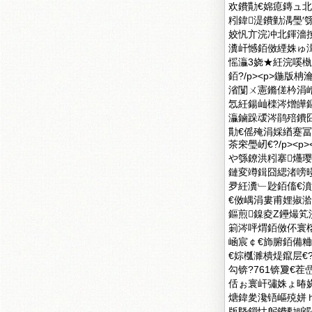
欢鐨勩€婂瘜鏄ュ北
粌鍏湜鐨勭湡璺′
姣忛亣浣冲北鍕濇
瀵屽憾銆傚緸姝ゅ湒
愮灜3娆★紝浣嗘槸
銆?/p><p>鍦版
渻闅ㄨ憲鏅傞枔涓
忥紝鍚屾檪涔熷皣
灜鏀跺叆涔鹃殕鐨囧
勩€傜殗涓婇緧蹇冨
茶穼璺屻€?/p><p
や綔鐐洪粌搴爡
鏈変竴鍓囧緦渚嗙
夛紝瀵﹂尟銆傗€
€傚嵎涓婁甫娌掓
鏂煎鎳夌Ζ鑸熶笂
箣涔呯煟銆傚伓寰
崡宸￠€斾腑銆備粬閭
€婃槬濉樻煶鑹层€
勾锛?761锛夐€
佸ぉ寰屽彇姝ょ暙娆
煻鍏夎瀺铻嶇殑姘
版墍鎻忕躬鐨勬睙