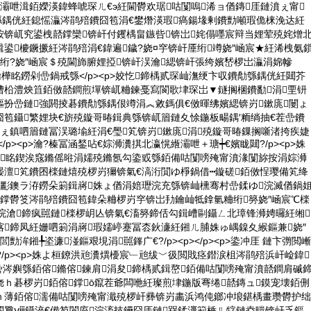
灞呭湒銆嬫渶鍏蜂唬琛ㄦ€э紝閫欎欢琚咕闅嗚浠ョ偤鏄厓鏈濆ぇ甯
綔鍝侊紝鎴愮灜涔鹃殕鐨囧笣涓€鐢熸渶瑕瘑鍚堟剰鐨勯噸瑕佹梾浼达紝
按锛屼究鍙栧嚭鐣欒锛屽付钁楀畠鏃呰锛岀姹傝嚜宸辩当娌荤殑姹熷
鍙櫦鐝撅紝涔鹃殕涓€鍏遍鐬?娆¤穻锛屽厜绗竴娆″崡宸★紝浠栧氨
绗?娆″崡宸＄殑閫斾腑娌掗锛屽洖瀹緦锛屽張绔嬪嵆椤岀灜涓婂幓
柟瀹樺眳鐒剁嵒鍋戒綔</p><p>姣忔鍗楀贰琛屾潕绠卞収鐨勪綔鍝侊紝閮芥
嶆柗澧炴笡銆傚嚭鐧煎墠锛屼粬鍊戞寫閬歌垏琛岀▼鐩搁棞鐨勫涓垔钘
鏂扮嵒鏈強閼掕碁鐨勪綔鍝佷竴涓︽敹鎷俱€傚暉绋嬪緦锛岃鏉庣闄ょ
笣鑷繁娌块€旂殑鏇哥暙鍓典綔锛屼篃鏈夊悇鍦板畼鍝′粫绱抽€茬嵒鐨
ぇ鎮呬篃鏈冨洖璐堬紝涓€璺笂锛岃鏉庣涓殑鏇哥暙鏁搁噺渚挎疾婕
></p><p>瀹?榛冨涵鍫呫€婃浉瀵掑北瀛愰緪灞呭＋瑭┿€嬪眬閮?/p><p>姝
璎眳鍥涘窛鏅傜暀涓嬬殑鏅氬勾鍌戜綔銆備咕闅嗙殗甯濆湪闅旀按涓婃浉
暥澶笂鐨囨檪鏈熺殑椤岃獮锛氣€滈洐閴ゆ棦鍋借┅鏇磋銆傚悜璎備笂绛
濆彲鐭ラ洊鐒朵箣鍓嶈姝ょ偤涓婄瓑浣充綔锛屾櫄骞村嵒鍒ゆ浣滅偤鍋
湁鐣欎笅涔鹃殕鐨囧笣鍏朵粬椤岃穻锛岀劧鑰屾牴鎿氫粬绗簩娆″崡宸℃檪
浣滄鍗疯嚚鏈檪椤岄亾锛氣€滀簩鍗佸勾鍓嶆剾鑷ㄥ北璋锋浉娉曪紝缃
楁鍗凤紝姗呬箣涓嶈瑕嬬嵉蹇冨枩鈥濓紝鎺ㄦ脯姝ゅ嵎鎳夊緱鏂兼娆″
勯洠鎺╄垐濂湴鏂艰垷涓嚚鎽广€?/p><p></p><p>鍌冲厓 鏈卞彅閲嶃
?/p><p>姝よ桓鐐洪兘瀵熼櫌宸﹂兘绂﹀彶閲戝痉鐟涙柤涔鹃殕浜屽崄鍏
茬嵒涔嬩綔銆傛鏅傛鍊肩涓夋鍗楀贰鍓嶅銆備咕闅嗙殗甯濆嚭鐧肩磩
ｈ碁椤岃銆傛鐣ō鑹茬爺闆咃紝璨煎垏鍦版弿绻嚭鏄ュ鏌宠壊銆侀
ｈ薄銆傛濡備咕闅嗙殗甯濈殑椤屽彞锛岃畵浜鸿伅鎯冲埌鍖楀畫瓒欎护绌
閯夐ⅷ鑷淬€備笉閬庢浣滀技鑸囧厓鏈槑鍒濅箣棰ㄦ牸鏈夌暟锛屽乏鏂