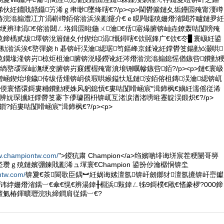
伙紝鐤戝嚭鑷竻浠ｇ帇缈墜绛嗐€?/p><p>閫欎簺鏈夊垢鑸囩殗甯濅竴
暙浣滃搧澧冮亣涓嶄竴銆傛湁浜涘彲鑳介€ｅ睍闁嬬殑姗熸渻閮芥矑鏈夛紝
绠辨珒涓€傛湁閮ㄥ垎鍓囩暀鍦ㄨ瀹€佸寤熶腑锛屾垚鐐轰咕闅嗙殗
鍗楀贰绂墿锛涗篃鏈夊付鍥炲涓慨鐞嗐€佽嚚鎽广€佽€冭▊寰岋紝鍙
勬湁浜涘€嶅彈娆ｈ碁锛屽洖瀹緦琚笉鏂峰京鍒讹紝鐣欎笅鍚勭ó灏哄
殑鐗堟湰锛岃椋炬柤瀹腑锛涚暥鐒讹紝涔熸湁浣滃搧鎴愮偤鏃呰鐨勭
绱嶅叆琛屾潕绠变腑锛岃窡钁楃殗甯濆埌铏曞幓鏃呰銆?/p><p>鏈€寰岋
熷崡鍥炲埌鐬传绂佸煄锛岄倓瑕哄緱鎰忕尪鏈洝銆傛柤鏄洖瀹緦锛屼
偄寰愭彋鎶婁粬鐨勭稉姝风躬鎴愩€婁咕闅嗗崡宸″湒鍗枫€嬶紝濡傜従浠
辨妧琛擄紝鐣欎笅褰卞儚璩囨枡锛屼互渚涙湭渚嗙暀蹇靛洖鍛炽€?/p>
呭緪鎻?銆婁咕闅嗗崡宸″湒鍗枫€?/p><p>
w.championtw.com/
">鍐犺粛 Champion</a>绉嬪啲绯诲垪宸茬稉闄哥簩
瓒ｇ殑鏈嬪弸鍊戝彲浠ュ墠寰€Champion 鍙扮仯瀹樼恫锛坔
tw.com/
锛夐€茶閬歌臣鍝︼紝娲诲嫊澶氬锛屽劒鎯犲澶氬摝锛屽崈钀
讳綍姗熸渻鍝︺€傘€愰€辨湯鍏╂棩浜敤鍏ㄥ牬9鎶樸€戙€愭豢椤?000鍗
澶氭椿鍕曠瓑浣犱締鐧肩従鍝︺€?