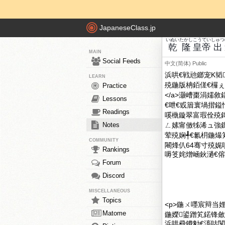
JapaneseClass.jp
いぬい
たかし
こうてい
しゅつ
乾
隆
皇帝
出
MAIN
Social Feeds
中文(简体)
Public
浜哄€戦兘鎯宠Κ韬
LEARN
殑鍦版柟銆傞€欏ぇ澶х
Practice
</a>灏嶆棗涓嬬
Lessons
€呭€戜篃寰堝揩
Readings
嗘槸鏇翠富瑕佺殑鏄
Notes
ㄥ嫊甯傚牬浠ュ強鏁村€
荤殑娴╃€氱枂鍦熶
COMMUNITY
闀烽仈64骞寸殑娓
Rankings
嗕笅姹熷崡鈥濄€
Forum
Discord
MISCELLANEOUS
Topics
<p>鍦ㄨ嚜宸辩当
Matome
鍦嬫鍙蹭笂鍩锋斂
浜哄彛鐨勨€滀咕