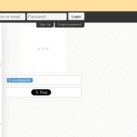
Login
Sign Up
Forgot password
浣
0 vocabularies
腑