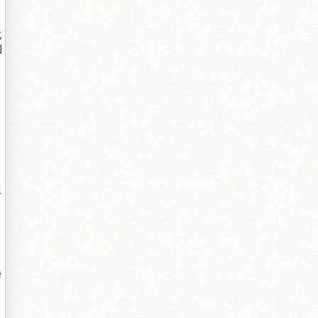
北
鎻
姐
鍗