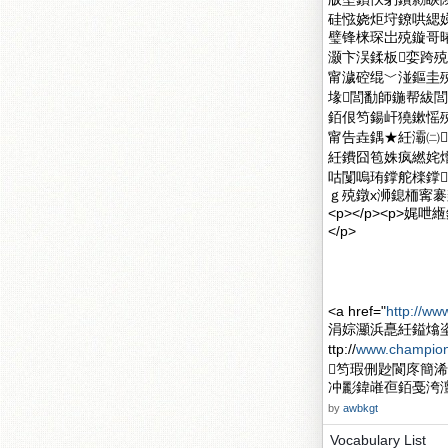
硅惤娆炬垨鐐哄緦娣
璧锋梾琛岀殑鏇哥
灏卞洖鍒板娈跨殑
甯濊硿绲﹀湴鏂圭殑
堟閭勫師鍦帮紱閭
銆佷笉鍚屽獟鏉愮
甯告垚鍝★紝灞㈡
紝鐨囧笣姝疯繎姹
咕闅嗚珛鐣舵檪鐣
ｇ殑鐓х浉鎴栭寗褰
<p></p><p>娓
</p>
<a href="
http://ww
涓婃灦浜嗭紝鎰熻垐
ttp://
www.champion
笉瑕侀尟閬庝簡浠
冲彲鍏嶉亱銆戞洿
by
awbkgt
Vocabulary List