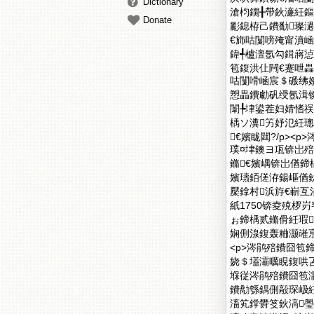
Dictionary
滄枃鐗╂帶鈥濓紝鏂
Donate
彲鎴栫己鐨勫璨濄
€斾咕闅嗙殗甯濆崡
鍏╃櫨澶氬勾鍓嶈惉姝
笣鍑洪仩闁€蹇呭畾
咕闅嗗崡宸＄磤绋
愬畾鐨勮矾绶氬湒
闈╄垏鍙茬妇婧愭
楀ソ瀵竻妤氾紝璁撲粬
€嬪眬閮?/p>
璞¤垏鐭ヨ瓨锛岀
鏅€嬪嵎锛岀偤
嬪瓙銆傞洊鍚嶇偤
檿鎿村浜斿€嶄
紙1750锛夌殑椤
ぉ鍗楀贰鏅傦紝瑕
娴侀湶鍑轰粬灏嶉亰瑕
<p>涔鹃殕鐨囧笣
娆＄壒灞曞睍鍑哄
堢従涔鹃殕鐨囧笣
鐨勪綔鍝侀毃琛岋
滀笂鐣欎笅鈥滈璺