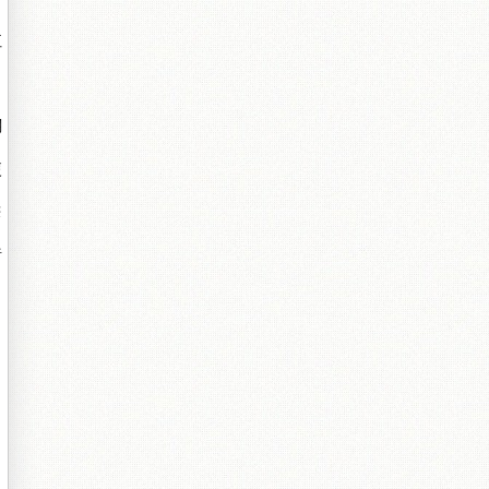
屸
闋
绠
嵃
渚