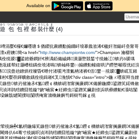
Available on
ゆう
つつみ
つつみ
り
みやこ
そう
しる
ま
遊
包
包
裡
都
裝
什
麼
(4)
竴涓嬮€欏€嬭嚜瑭＄偤鍐犺粛鐨勫搧鐗屽埌搴曟湁浠€楹奸潪鍚屽皨甯哥
府鐭簡<a href="
http://www.championtw.com/
">Champion 瀹樼恫
敘鍝佺殑瑷▓鍙婄爺鐧奸€辨湡銆備絾鏄潰灏嶅競鍫寸殑鑰冮锛岃ō瑷堣
鎰忚瓨鍒帮紝灏嶆柤鍝佺墝渚嗚锛屾柊鐢㈠搧鐨勬帹鍑哄浐鐒堕噸瑕侊紝
浣曡兘鐐烘秷璨昏€呭付渚嗘洿澶氭柟渚裤€佸鐢ㄧ殑瑷▓锛屼互鎺
嬮亱鍕曠敘鍝佺殑鍓嶉€叉浼愩€?div class="intro">鍦ㄨ嚜宸辩当娌
笂鏃呰锛岃偗瀹氶€氳鐒￠樆锛岄潪甯搁亷鐧€備腑鍦嬫鍙蹭笂鍩锋斂
呮湞涔鹃殕鐨囧笣鏇?娆″崡宸★紝鍗虫鍙蹭笂鑶剧倷浜哄彛鐨勨€滀咕闅
傛垜鍊戠煡閬撲咕闅嗙殗甯濇槸鍊嬩笉鎶樹笉鎵ｇ殑
娌荤殑娴╃€氱枂鍦熶笂鏃呰锛岃偗瀹氶€氳鐒￠樆锛岄潪甯搁亷鐧€備
闀烽仈64骞寸殑娓呮湞涔鹃殕鐨囧笣鏇?娆″崡宸★紝鍗虫鍙蹭笂鑶剧倷
闅嗕笅姹熷崡鈥濄€傛垜鍊戠煡閬撲咕闅嗙殗甯濇槸鍊嬩笉鎶樹笉鎵ｇ殑鈥