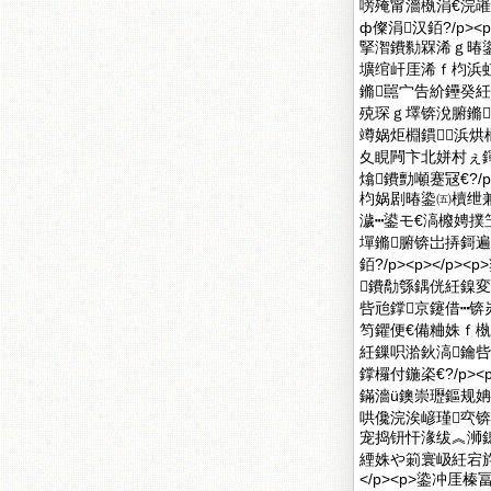
嗙殗甯濇槸涓€浣
ф儏涓汉銆?/p>
掔潪鐨勬槑浠ｇ暙
壙绾屽厓浠ｆ枃浜
鏅嚚宀告紒鑸癸紝
殑琛ｇ墿锛涗腑鏅
竴娲炬棩鏆浜烘
夊睍闁卞北姘村ぇ
熻鐨勯噸蹇冦€?/p
枃娲剧暙鍌㈤櫝绁
濊┅鍙モ€滈櫠娉撲
墠鏅腑锛岀挵鎶遍
銆?/p><p></p
鐨勪綔鍝侊紝鎳変
呰兘鐣京鑳借┅锛
笉鑺便€備粬姝ｆ
紝鏁呮湁鈥滈鑰呰兘
鐣欏付鍦栥€?/p>
鏋濇ü鐭崇瓑鏂规姌
哄儳浣涘嵃瑾亪
宠捣钘忓湪绂︽浉
緸姝や箣寰岋紝宕斿
</p><p>鍌冲厓