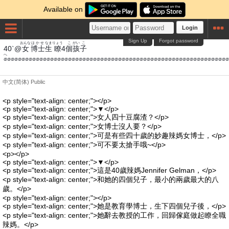
Available on
Login
Sign Up
Forgot password
おんな
はかせ
なま
りょう
こ
がい
こ
40`@
女
博士
生
瞭
4
個
孩
子
@@@@@@@@@@@@@@@@@@@@@@@@@@@@@@@@@@@@@@@@@@@@@@@@@@@@@@@@@@@@@@@
中文(简体)
Public
<p style="text-align: center;"></p>
<p style="text-align: center;">▼</p>
<p style="text-align: center;">女人四十豆腐渣？</p>
<p style="text-align: center;">女博士沒人要？</p>
<p style="text-align: center;">可是有些四十歲的妙趣辣媽女博士，</p>
<p style="text-align: center;">可不要太搶手哦~</p>
<p></p>
<p style="text-align: center;">▼</p>
<p style="text-align: center;">這是40歲辣媽Jennifer Gelman，</p>
<p style="text-align: center;">和她的四個兒子，最小的兩歲最大的八
歲。</p>
<p style="text-align: center;"></p>
<p style="text-align: center;">她是教育學博士，生下四個兒子後，</p>
<p style="text-align: center;">她辭去教授的工作，回歸傢庭做起瞭全職
辣媽。</p>