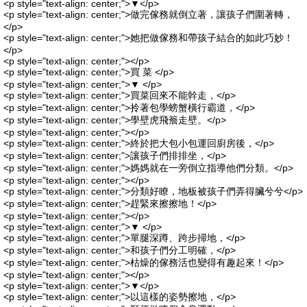
<p style="text-align: center;">▼</p>
<p style="text-align: center;">做完傢務就倒立著，讓孩子們圍著轉，
</p>
<p style="text-align: center;">她把做傢務和帶孩子結合的如此巧妙！
</p>
<p style="text-align: center;"></p>
<p style="text-align: center;">買 菜 </p>
<p style="text-align: center;">▼ </p>
<p style="text-align: center;">買菜回來不能幹走，</p>
<p style="text-align: center;">拎著包學螃蟹橫行霸道，</p>
<p style="text-align: center;">學壁虎飛簷走壁。</p>
<p style="text-align: center;"></p>
<p style="text-align: center;">終於把大包小包運回廚房後，</p>
<p style="text-align: center;">讓孩子們排排坐，</p>
<p style="text-align: center;">媽媽就在一旁倒立指導他們分類。</p>
<p style="text-align: center;"></p>
<p style="text-align: center;">分類好瞭，地板被孩子們弄得臟兮兮</p>
<p style="text-align: center;">趕緊來擦擦地！</p>
<p style="text-align: center;"></p>
<p style="text-align: center;">▼ </p>
<p style="text-align: center;">單腿深蹲、跨步掃地，</p>
<p style="text-align: center;">和孩子們分工明確，</p>
<p style="text-align: center;">枯燥的傢務活也變得有趣起來！</p>
<p style="text-align: center;"></p>
<p style="text-align: center;">▼</p>
<p style="text-align: center;">以這樣的姿勢擦地，</p>