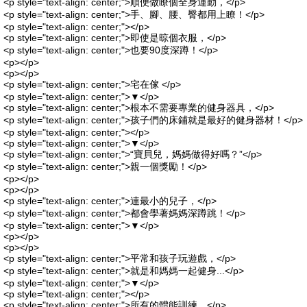
<p style="text-align: center;">順便做瞭個全身運動，</p>
<p style="text-align: center;">手、腳、腰、臀都用上瞭！</p>
<p style="text-align: center;"></p>
<p style="text-align: center;">即使是晾個衣服，</p>
<p style="text-align: center;">也要90度深蹲！</p>
<p></p>
<p></p>
<p style="text-align: center;">宅在傢 </p>
<p style="text-align: center;">▼</p>
<p style="text-align: center;">根本不需要專業的健身器具，</p>
<p style="text-align: center;">孩子們的床鋪就是最好的健身器材！</p>
<p style="text-align: center;"></p>
<p style="text-align: center;">▼</p>
<p style="text-align: center;">“寶貝兒，媽媽做得好嗎？”</p>
<p style="text-align: center;">親一個獎勵！</p>
<p></p>
<p></p>
<p style="text-align: center;">連最小的兒子，</p>
<p style="text-align: center;">都會學著媽媽深蹲跳！</p>
<p style="text-align: center;">▼</p>
<p></p>
<p></p>
<p style="text-align: center;">平常和孩子玩遊戲，</p>
<p style="text-align: center;">就是和媽媽一起健身...</p>
<p style="text-align: center;">▼</p>
<p style="text-align: center;"></p>
<p style="text-align: center;">所有的體能訓練，</p>