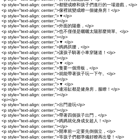
<p style="text-align: center;">都變成瞭和孩子們進行的一場遊戲，</p>
<p style="text-align: center;">傢裡就變成瞭一個健身房！</p>
<p style="text-align: center;">▼</p>
<p style="text-align: center;"></p>
<p style="text-align: center;">外面的陽臺，</p>
<p style="text-align: center;">也不僅僅是曬曬太陽那麼簡單。</p>
<p style="text-align: center;"></p>
<p style="text-align: center;">▼ </p>
<p style="text-align: center;">媽媽拱腰，</p>
<p style="text-align: center;">讓孩子騎著小車穿隧道！</p>
<p style="text-align: center;"></p>
<p style="text-align: center;">▼ </p>
<p style="text-align: center;">隻要一個滑板，</p>
<p style="text-align: center;">就能帶著孩子玩一下午。</p>
<p style="text-align: center;"></p>
<p style="text-align: center;">▼ </p>
<p style="text-align: center;">連浴缸都是健身房，服瞭！</p>
<p style="text-align: center;"></p>
<p></p>
<p style="text-align: center;">出門遊玩</p>
<p style="text-align: center;"></p>
<p style="text-align: center;">帶著四個孩子出門，</p>
<p style="text-align: center;">媽媽就化身成女超人！</p>
<p style="text-align: center;"></p>
<p style="text-align: center;">開車前一定要先倒個立，</p>
<p style="text-align: center;">等孩子們都準備好瞭再出發！</p>