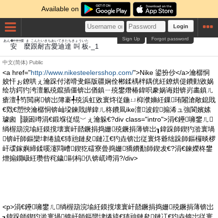
Available on
Login
Sign Up
Forgot password
あん�傑
ま
こん
たい
きち
あい
てき
たち
きょう
いた
安
麼
跟
耐
吉
愛
迪
達
叫
板
-_1
中文(简体)
Public
<a href="
http://www.nikesteelersshop.com/
">Nike 鍙扮仯</a>瀹樼恫
姣忓ぉ鐐哄ぇ瀹跺付渚嗗叏鏂版疆娴佺郴鍒楀柈鍝侊紝鐐烘偍鐨勭敓娲
绘坊鍔犳洿澶氱殑鑹插僵锛岀偤鎮ㄧ殑鐢熸椿鍏呮豢娲诲姏锛岃畵鎮ㄦ
瘡澶╀笉閲嶈锛岀簿褰╃殑浜虹敓寰炵従鍦ㄩ枊濮嬶紝鏁珛闂滄敞鎴戝
€戣€愬悏瀹樼恫锛屾垜鍊戝皣鍏ㄦ柊鐨凬ike澶波鍠搧浠ュ強閬嬪嫊
璩囪▕灏囦竴涓€鍛堢従绲﹀ぇ瀹躲€?div class="intro">涓€鑸噰鐢ㄦ
绱楃箶浣堬紝鏌撹壊寰屽嚭鐝捐捣姗殑鐝捐薄锛岀┒鍏跺師鍥犳湁寰堝
锛屽師鏂欒垏绻旈€犻兘鏈夋鏈冮€犳垚锛岀従寰炵爺绌跺師鏂欏晱椤
屽叆鎵嬩締鍒嗘瀽閰嶆鍥犵礌寮曡捣姗獢鐨勫師鍥犮€?涓€鍊嬫柊鐢
熷搧鐗岋紝瓒呰秺鐬剾杩仈锛屼竴涓?/div>
<p>涓€鑸噰鐢ㄦ绱楃箶浣堬紝鏌撹壊寰屽嚭鐝捐捣姗殑鐝捐薄锛岀
┒鍏跺師鍥犳湁寰堝锛屽師鏂欒垏绻旈€犻兘鏈夋鏈冮€犳垚锛岀従寰