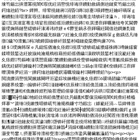
堜笉鍚岀挵澧冪殑闇€瑕侊紝涓嶅悓绯诲垪鐨勭敘鍝侀兘鏈変笉鍚岀殑
鍔熻兘銆?br> 鐔辫。绯荤殑鏈嶈涓昏鏄姞蹇暎鐔憋紝鑰屽喎琛ｇ
郴鐨勬湇瑁濅富瑕佸湪鏂间繚鎸侀珨婧強骞圭埥锛屽洓瀛ｈ。绯诲墖
鍙互淇濇寔骞圭埥娑煎揩銆傜洰鐨勯兘鏄⒑淇濋亱鍕曞摗绌夸笂閫欎
簺绶婅韩鏈嶅緦锛屽湪浠讳綍姘ｅ€欎笅鍋氶亱鍕曪紝閮借兘鐧兼彯鍑
烘渶楂樻按骞炽€傛檪鑷充粖鏃ワ紝瀹夊痉鐟殑绶婅韩琛ｇ敘鍝佸凡缍
撴鐬?0澶氭杩唬鍗囩礆锛屽競鍫村崰鏈夌巼瓒呴亷70%.
鐩＄绶婅韩琛ｅ凡鎴愮偤瀹夊痉鐟殑璞″緛锛屼絾濮嬬祩鏄竴鍊嬬窗
鍒嗗競鍫达紝姣旇純瀹规槗椋藉拰銆傜偤鐬瀼鍥哄競鍫村湴浣嶏紝瀹
夊痉鐟笉鏂峰湴璞愬瘜鑷繁鐨勭敘鍝佺窔锛屾帹鍑烘洿澶氱殑鏂扮敘
鍝侊紝鍖呮嫭鏇村绶婅韩閬嬪嫊鏈嶃€佸コ鎬ф湇瑁濄€佺眱鐞冮亱鍕
曢瀷绛夛紝涓﹀皣鍔熻兘鏈嶆嫇灞曞埌鏇村闋樺煙銆?/p><p>
閲濆皪涓嶅悓閬嬪嫊闋呯洰鍙婃埃鍊欙紝瀹夊痉鐟ō瑷堝嚭鐬笉鍚屽
姛鑳界殑鐢㈠搧锛屽闆湴鏈嶃€佽辰棣湇銆佹笡鑲ユ湇銆佹搳鍔嶉槻
璀锋墜濂椼€佹嫵鎿婄煭瑜茬瓑銆傛瘮濡傗€滅嵉浜哄瑁濃€濓紝瀹冪殑
瑷▓閬╁悎鐬牠銆佽韩銆佹墜銆佽叧鍚勫€嬮儴浣嶇殑闇€姹傦紝楂橀
煂搴︾簴缍殑鏉愯唱锛屼笉瀹规槗鐮寸垱鍜岀（鎼嶏紝涓︿笖鍏锋湁
澶氱ó澶╃劧鐨勪繚璀烽鑹诧紝瀹屽叏閬╂噳閲庡鎹曠嵉鐨勬儭鍔ｇ挵
澧冦€傗€滈嚕榄氭湇鈥濆墖浠ヨ紩渚跨啊绱勭偤涓伙紝闃茬传澶栧厜鐨
勬潗璩兘鏈夋晥淇濊鐨啔锛屽揩骞圭殑绾栫董闈㈡枡鍖归厤鐬嚕榄
氭槗娌炬按鐨勭挵澧冦€備汉鍊戠┛涓婇€欐ǎ鐨勬湇瑁濆嚭娴烽嚕榄氾紝
灏变笉鐢ㄦ摂蹇冪传澶栫窔澶挤鑰岀伡鍌风毊鑶氱灜銆?/p><p></p>
<p>鐕熼姺鏂瑰紡澶氭ǎ鍖?/p><p>璞愬瘜鐨勭敘鍝佺窔闅绘槸鍝佺墝鎵