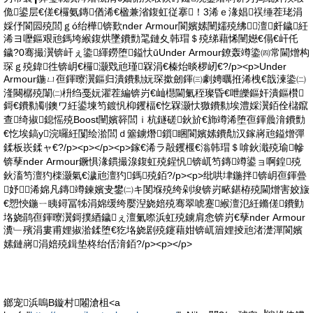
佹鍙层€傞€欏氨鏄偤浠€楹兼渻鍑虹従搴！3浠ｅ湪娼祦缍茬珯涓
婇伃閬囩殑閭ｇó绐樺锛歎nder Armour閬嬪嫊闉嬬殑绋澶皯鐬紝
浠ヨ嚦鏂艰兘鎷垮緱鍑烘墜鐨勯毣鏈夊韩瑁＄殑绨藉悕闉嬨€傝€屽仛
鐬?0骞撮瀷锛屽ぇ鍌緷鐒堕鎰忕ūUnder Armour鐐轰竴鍌㈣常閫熷构
琛ｇ殑鍏徃锛岄€欏灏戣兘瑾槑涓€榛炲晱椤屻€?/p><p>Under
Armour鍦ㄩ亱鍕曢瀷鏂归潰鐨勬妧琛撳劒鍕㈢劇娉曞拰浠栧€戠湅鍌㈡
湰闋樼殑闈㈡枡绉戞妧濯茬編锛岃€屾櫘閫氭秷璨昏€呭皪鏂奸潰鏂欑
鎶€鐨勬劅鐭ワ紝鍙堜笉鍍忛枊钁楅€忔槑灏忕獥鐨勬埃澧婇瀷銆佺櫧鑹
查绮掓鎴愮殑Boost闉嬪簳閭ｉ杭鐩磋鈥斺€斾竴浠堕亱鍕曟湇鐨勯
€忔埃鎬у浣曪紝闅绘湁閭ｄ簺鐪熸鎻睏閬嬪嫊鐨勪汉鎵嶈兘鎰熷彈
鍒板崁鍒ャ€?/p><p></p><p>鎵€浠ラ毃钁椻€滃韩瑁＄啽鈥濈殑瑜幓
锛孶nder Armour鐝惧湪鏆撮湶鍑虹殑鍟忛锛屼笉鏄竴鍙ョ啊鍠殑
鈥滀笉澶犳檪灏氣€濊兘澶犳鎷殑銆?/p><p>纰哄垏鍦拌锛岄亱鍕曡
妤浠婂凡鏄竴鍊嬪叏鐢㈡キ閺堢殑绔剁埈锛岃畩鍖栫殑閫熷害姣旇
€愬悏鍦ㄧ眱鐞冨牬涓婂缓绔嬮湼娆婄殑骞翠唬蹇緱澶氾紝鏅傞鐨勭
垎娆鹃亱鍕曢瀷鎶撲綇鐬ぇ澶氭暩浜虹殑鐪肩悆锛岃€孶nder Armour
瀵﹂殯涓婁甫娌掓湁鍒堕€犵垎娆剧殑鑳藉姏锛屼篃娌掕兘渚濋潬閬嬪
嫊鏈嶈涓婄殑鍓垫柊绐佸湇銆?/p><p></p>
鎯宠浜嗚В鏇村闂滄柤<a