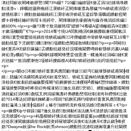
冿紝閰嶄欢閵峰敭椤嶅闀?3%鑷? 710钀編鍏冦€傚叾涓紝鐩堝埄鐨
勬渶澶ч﹨鍕曞姏灏辨槸鐞冮瀷锛屽叾閵烽噺澧為暦鐬?5%锛屼甫涓昏
婧愭柤搴！鐨勭敖鍚嶇眱鐞冮瀷绯诲垪锛屼互鍙婃摯灞曞緦鐨勮窇闉
嬫キ鍕欙紝鑰屽韩瑁＄殑鐞冭。閵烽噺鐩告瘮鍘诲勾鏇存槸涓婃疾鐬
繎600%.</p><p>鍦?3骞寸敖涓嬪韩瑁″緦锛?4骞碪A鍙堝幓鍜孨IKE鐖
オ鏉滆槶鐗广€?/p><p>2014骞寸殑UA閭勬槸涓€鍊嬪皪鏂兼櫘閫氫汉
渚嗚寰堥檶鐢熺殑鍝佺墝锛屼絾鏄涔熸矑鎯冲埌锛孶A鏈冧互10骞?
鍎勭殑鍫卞児鍘荤鐖潨铇壒鐨勭悆闉嬬敖绱勬瑠銆?/p><p>闆栫劧
鏈€寰孨IKE鍖归厤鐬叾鐨勫牨鍍癸紝浣嗘槸閫欎竴鎿嶄綔锛岃畵UA鍚
嶈伈澶у櫔銆?/p><p>閫欏€嬬嚐閵锋墜娈佃憲瀵﹀幉瀹筹紝涓嶇鏈€寰
岃兘鍚︾敖涓嬫潨铇壒锛屽皪鏂糢A渚嗚锛岄兘鏄垚鍔熺殑銆?/p>
<p>
</p><p>闄ゆ涔嬪锛屽畨寰风應閭勮垏婕▉銆丏C鍚堜綔锛屼甫閬╂檪
鎺ㄥ嚭鐬€滈嫾閻典箣杌€鈥濈穵韬。锛屼互鍙婅秴绱氳嫳闆勭郴鍒楁
湇椋俱€傚湪銆婄編鍦嬮殜闀?銆嬩腑锛岀湅钁楃┛钁楄€愬悏鏈嶉＞鐨勯
厤瑙掕嫳闆勭嵉榉癸紝绔欏湪韬┛瀹夊痉鐟穵韬。鐨勭編鍦嬮殜闀烽
潰鍓嶏紝涓€绋睂绲叉挒涓婇珮瀵屽弗鐨勫嵆瑕栨劅渚挎补鐒惰€岀敓
銆?014骞达紝鐣躲€婅畩褰㈤噾鍓?銆嬩笂鏄犳檪锛屽畨寰风應閭勬帹
鍑虹灜浠ユ搸澶╂煴鍜屽ぇ榛冭渹鐐哄湒妗堢殑涓婚绶婅韩琛ｃ€?/p>
<p>鍊嬫€фサ鍏跺鍚?瀹夊痉鐟敖绱勨€滃法鐭斥€濆挤妫嵅瑭曟渶
浣充唬瑷€</p><p>杩戞棩锛屽悕浜虹爺绌跺叕鍙窼pot鐨勫牨鍛婇’绀猴
紝缇庡湅閬嬪嫊鍝佺墝鑸囧叏鐞冧唬瑷€浜衡€滃法鐭斥€濋亾鎭┞峰挤
妫?Dwayne鈥淭he Rock鈥滼ohnson)鐨勫悎浣滄晥鐩婅壇濂斤紝閫欑