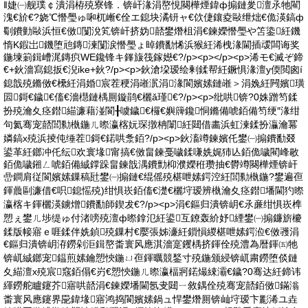
‖婕㈠舰璞￠潰涓栫殑寮锋．锛屽湪涓嶅悓闋樺煙鍏ф搧鏈夎澶氶牠閵
溾€斺€?娆℃憯璺ゅ啝杌嶃€佺エ鎴块潏钘ャ€佽倢鑲夌敺绁炪€佹渶鎬ф
劅鐨勭敺浜恒€傚闅涗笂锛屽挤妫嚭鐢熸柤涓€鍊嬫憯璺や笘鍌紝鐖
惰Κ鍜岀鐖堕兘鏄湅闅涙憯璺ょ晫鐨勫悕浜猴紝浠栧湪閫插叆闆诲奖
鍦堜箣鍓嶆浘鏄疻WE鑱锋キ鎽旇筏鎵嬨€?/p><p></p><p>浠モ€滅ぞ鍗
€+鈥濇寫鎴扳€淣ike+鈥?/p><p>鈥滄垜瑷绘剰鍒帮紝鐝惧湪澶у偄閲囪í
鎴戠殑鏅傚€欙紝涓婚宸茬稉涓嶉泦涓湪閬嬪嫊鏈嶉＞涓婏紝闁嬪璜
囩鎶€鐬€傗€濇櫘鏈楀厠鏇鹃€欐ǎ瑾€?/p><p>纰哄锛?0姝蹭笉鍒
扮殑瀹夊痉鐟緢濂藉湴閬╂噳鐬€欏€嬩簰鑱恫鏅備唬銆備笉绠″湪绀
句氦骞宠嚭閭勬槸鍦ㄦ暩瀛楁妧琛撴柟闈紝閮借畵浜虹湅鍒扮灜瀹冪
嫾鎬х殑浜掕伅缍茬鎶€鍩哄洜銆?/p><p>鈥滀竴鍊嬪仛鐢㈠搧鐨勫叕
鍙革紝鎯冲仛纭欢寰堟甯搞€傚畠鍊戞噦鍒嗛姺娓犻亾銆佹噦閵峰敭
銆佹噦鎺ㄥ唬銆備絾鐣跺畠鍊戠湡鐨勯枊濮嬫秹瓒抽€欎竴闋樺煙锛屽
嵒鐧肩従閬嬪嫊鏁稿瓧鐢㈠搧鏈€绲傜殑椹呭嫊鍔涳紝閭勬槸鍦?鐢遍亱
鍕曟剾濂借€呮鎴愮殑)绀惧崁銆傗€濋€欐垨瑷辨槸瀹夊痉鐟墦閫犳暩
瀛楁キ鍕欐渶鐪熷鐨勫師鍥犮€?/p><p>涓€鏂归潰锛岄€氶亷绀惧崁榫
愬ぇ鐢ㄦ埗缇ゅ付渚嗙殑澶ф暩鎿氾紝鍙互鐐轰紒妤緸鐢㈠搧鐮旂櫦
鍒版帹寤ｅ啀鍒伴姺鍞殑鏁村€嬮張姊濓紝鎻愪緵椹呭嫊鍔涖€傚彟涓
€鏂归潰锛岄洊鐒剁洰鍓嶅畨寰风應淇濇寔钁楀挤鍕佺殑澧為暦鍕㈤牠
锛屼絾鎯宠鎾煎嫊鑰愬悏鍦ㄩ亱鍕曞競鍫寸殑鍦颁綅锛屼粛鐒堕倓鏈
夊緢澶х殑宸窛銆傝€岃€愬悏鍦ㄦ暩瀛楅牁鍩熶綀灞€鐬?0骞达紝鍗讳
緷鐒舵矑鑳芥寤哄嚭涓€鍊嬫墦閫氬叏閮ㄧ敘鍝佺殑骞宠嚭銆傚鏋滃
畨寰风應鑳界巼鍏堟寤鸿捣閬嬪嫊鍋ュ悍鐢熸厠锛屾垨瑷卞彲浠ユ垚