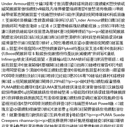
Under Armour鍍忔サ鐬暥骞寸敖涓嬮倎鍏嬬埦路鍠腹鐨勮€愬悏锛屼
絾閬嬪嫊甯傚牬鐨勯ⅷ鍚戝凡缍撶櫦鐢熻綁璁娿€傚嵆渚挎槸鐗㈢墷鎺
屾帶绫冪悆闉嬪競鍫寸殑鑰愬悏锛屽鎴伴瀷娆剧殑閵烽噺鏈€杩戜篃鍦
ㄤ笅婊戙€傞櫎鐬洜鐐轰締鑷剾杩仈銆乁nder Armour鐨勭鐖紝姣
旂眱鐞冩洿鑳借瀺鍏ョ従浠ｄ汉鐢熸椿鏂瑰紡鐨勮窇姝ュ仴韬墠鏄惗
濂渶鐐烘縺鐑堛€佷篃澧為暦鏈€蹇殑闋樺煙銆?/p><p>闂滄柤閬嬪嫊
闉嬫湁涓€鍓囧鎬殑浜嬪鏄紝鐣堕瀷椤炵鎶€鍓垫柊閫插叆涓€鍊
嬬浉灏嶅仠婊殑闅庢锛屽ぇ閲忔墦钁楀京鍙ゆ棗铏熺殑闉嬫鏈冨厖
鏂ュ競鍫淬€傝窛闆㈣€愬悏鐧兼槑Flyknit绉戞妧宸叉湁4骞淬€佹剾杩
仈Boost闉嬪簳瑁＄敤鍒扮殑鏉愭枡绉戞妧鈥滅櫦娉″井鐞冣€濓紙
Infinergy锛夋渶杩戜篃闅ㄨ憲鏁楄ù绲UMA锛屽緢蹇皣涓嶅啀鐛ㄥ崰
鏂煎競鍫淬€傚湪閫欏€嬮棞闋紝鏅傞鍙兘鏄鏈嶆秷璨昏€呮洿鎻
涗竴闆欒窇姝ラ瀷鏈€绮楁泛鐨勭悊鐢便€傛牴鎿氬競鍫村挩瑭㈠叕鍙窷
PD闆嗗湗鐨勯浂鍞洠娓暩鎿氾紝鎴嚦2016骞?0鏈堬紝鏁村€嬬稉鍏
搁鍒ョ殑閬嬪嫊闉嬪闀烽仈29%銆?/p><p>鏈€妤电鐨勪緥瀛愭槸
PUMA鐨勭伀鐖嗐€傗€淧UMA寰炰締娌掑湪缇庡湅甯傚牬琚汉鍊戠暥
鎴愪竴鍊嬫€ц兘閬嬪嫊鍝佺墝锛屾墍浠ョ暥鎴戝€戦€插叆鍒颁竴鍊嬪皥
妤亱鍕曠敘鍝侀姺閲忎笉濡傛檪灏氭鐨勯殠娈碉紝瀹冨€戝氨鍗佸垎
鍙楃泭銆傗€漀PD闆嗗湗鐨勯亱鍕曡妤垎鏋愬斧Matt Powell鍦ㄨ鍍
瑰京鍙ゆ疆鐨勬檪鍊欒锛屸€滄湁瓒ｇ殑鏄紝閫欎簺鍝佺墝鐨勫湴绐
栬！鏈夐偅楹煎娆惧紡鍙互鎷夸締寰╁埢銆傗€?/p><p>PUMA Suede
Creepers rihanna</p><p>鎻涘彞瑭辫锛屽氨绠楁矑鏈夌鎶€鍚噺锛
岃常寰╁彜璺戦瀷涔熸槸涓€妯侀渶瑕佽硣鏈殑鐢熸剰锛岃捣纰奸渶瑕