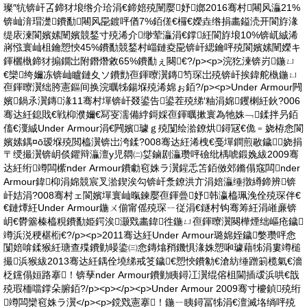
璨″牨锛屽叾鍗犲埌绺介珨涓€鍗婄殑闉嬮妤嫏2016骞村闀风灜21%
锛屾湇瑁濋鐨勫闀风巼鍍呯偤7%銆傞€欏€嬫垚绺捐畵鎰涜开閬斿湪
缇庡湅閬嬪嫊闉嬪競鍫寸殑浠介缈荤灜涓€鐣紝閬斿埌10%锛屼絾浠
嶈惤寰屾柤鑰愬悏45%鐨勫競鍫村崰鏈夌巼锛屽緦鑰呯殑閬嬪嫊闉嬫キ
鍕欐槸鍗犲搧鐗岀附鐕熸敹65%鐨勫ぇ闋€?/p><p>浣犵湅锛岃鍦ㄩ
€欒绔嬭冻锛屾矑鏈夊ソ鐨勯亱鍕曢瀷鏄笉琛岀殑锛屽挨鍏舵槸鍦ㄩ
亱鍕曢瀷绌胯憲鏂间换浣曞牬鍚堢殑浠婂ぉ銆?/p><p>Under Armour闁
嬪鍋氶瀷鏄湪11骞村墠锛屽叕鍙告鍙茬殑绨′粙涓婂钁楋紝鈥?006
骞达紝鎴戝€戦枊濮嬭€冩叜濡備綍鎶婇亱鍕曞摗寰為牠姝﹁鍒拌叧銆
傗€濅絾Under Armour涓€闁嬪璩ｇ殑闅绘湁鐐烘鐞冦€佹﹦娆栫悆閬
嬪嫊鍝¤ō瑷堢殑閲橀瀷锛岀洿鍒?008骞达紝浠栧€戞墠鐧煎敭鐬娆捐
〒绶撮瀷锛岄倓鑺辩灜澶у児閷㈡姇鏀剧灜瓒呯礆纰楀唬鍛婏紱2009骞
达紝绗竴闆橴nder Armour鐨勮窇姝ラ瀷鍟忎笘銆傚郊鏅傝窛闆nder
Armour鍏枊涓婂競宸叉湁鍥涘勾锛屽洜鐐洪亣涓婄灜缍撴繜鍗辨锛
屽姞涓?008骞村ェ閬嬪墠寰屾暣鍊嬮亱鍕曡妤韩瀛橀珮浼佺殑琛伴€
€鏈燂紝Under Armour鍦ㄨ偂甯傜殑琛ㄧ従涓€鐩村钩骞筹紝涓嶉亷锛
岄€欎簺榛橀粯鐨勫姫鍔涘灏戣畵鍏徃鍦ㄩ亱鍕曢瀷闋樺煙绌嶇疮鐬
竴浜涚稉椹椼€?/p><p>2011骞达紝Under Armour璐婂姪鐬嫳瓒呯悆
闅婄啽鍒猴紝瑭查殜鐨勭暥鍌㈢悆鏄熻矟鐖惧湪姝愬啝璩藉牬涓婁竴槌
撮浜猴紱2013骞达紝鍝佺墝绨戒笅鐬€愬悏鐨勨€滄紡缍蹭箣榄氣€濇
柉钂傝姮路搴！锛孶nder Armour鐨勭眱鐞冮瀷绲傛柤閫插叆浜哄€戠
殑瑕栭噹鐣朵腑銆?/p><p></p><p>Under Armour 2009骞寸櫦鍞殑绗
竴闆欒窇姝ラ瀷</p><p>鎲戣憲搴！鍦ㄧ眱鐞冨牬涓€澶滅垎绱呯殑