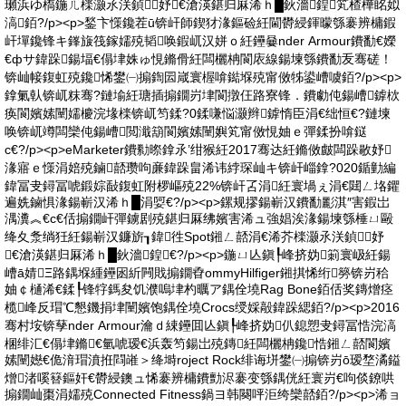
瓎浜ゆ槗鍦ㄦ檪灏氶浂鍞妤€滄渶鍖归厤浠ｈ█鈥濇鍠笂楂樺眳姒
滈銆?/p><p>鍫卞憡鑱茬ū锛屽師鍥犲湪鏂硷紝閫欎綅鍕曚綔褰辨槦鍜
屽墠鑱锋キ鎽旇筏鎵嬬殑韬唤鍜屼汉姘ｏ紝鑸嘦nder Armour鐨勫€嬫
€фサ鍏跺鍚堛€傝垏姝ゅ悓鏅傦紝闆欐柟閬庡線鍚堜綔鐨勫叐骞磋！
锛屾帹鍑虹殑鑱悕鐢㈠搧鍧囩嵅寰楃啽鐑堢殑甯傚牬鍙嶆噳銆?/p><p>
鎿氭倝锛屼粖骞?鏈堬紝瑭插搧鐗岃垏閬撴仼路寮锋．鐨勮伅鍚嶆鎼栨
痪閬嬪嫊闉嬬櫦浣堟檪锛屼笉鍒?0鍒嗛悩灏辫鎼惰臣涓€绌恒€?鏈堜
唤锛屼竴闆欒伅鍚嶆閲濈箶閬嬪嫊闉嬩笂甯傚悓妯ｅ彈鍒扮啽鎹
с€?/p><p>eMarketer鐨勬暩鎿氶’绀猴紝2017骞达紝鏅傚皻闆跺敭妤
湪寤ｅ憡涓婄殑鏀嚭瓒呴亷鍏跺畠浠讳綍琛屾キ锛屽崰鎿?020鍎勭編
鍏冨叏鐞冨唬鍛婃敮鍑虹附椤嶇殑22%锛屽叾涓紝寰堝ぇ涓€閮ㄥ垎鑺
遍姺鏀惧湪鍚嶄汉浠ｈ█涓娿€?/p><p>鏍规摎鍚嶄汉鐨勫彲淇″害鍜岀
湡瀵︽€с€佸搧鐗屽彈鐪剧殑鍖归厤绋嬪害浠ュ強娼涘湪鍚堜綔棰ㄩ毆
绛夊洜绱狅紝鍚嶄汉鐮旂┒鍏徃Spot鎺ㄥ嚭涓€浠芥檪灏氶浂鍞妤
€滄渶鍖归厤浠ｈ█鈥濇鍠€?/p><p>鍦ㄩ亾鎭┞峰挤妫箣寰岋紝鍚
嶆ā婧Ξ路鍝堢緟鑸囦紤闁戝搧鐗孴ommyHilfiger鎺掑悕绗簩锛岃秴
妯￠樋浠€鍒┞锋牸鎷夋饥濮嗚垏杓曞ア鍝佺墝Rag Bone銆佸奖鏄熷痉
榄峰反瑁℃懇鐖捐垏闉嬪饱鍝佺墝Crocs绶婇毃鍏跺緦銆?/p><p>2016
骞村垵锛孶nder Armour瀹ｄ綀鑸囬亾鎭┞峰挤妫仈鎴愬叏鐞冨悎浣滈
棞绯汇€傝垏鏅€氫唬瑷€浜轰笉鍚岀殑鏄紝闆欐柟鑱悎鎺ㄥ嚭閬嬪
嫊闉嬨€佹湇瑁濆拰閰嶉＞绛塒roject Rock绯诲垪鐢㈠搧锛岃ō瑷堥潏鎰
熷渚嗘簮鏂奸€欎綅鐭ュ悕褰辨槦鐨勯浕褰变綔鍝侊紝寰岃€呴倓鐐哄
搧鐗屾棗涓嬬殑Connected Fitness鍋ヨ韩闋呯洰绔欒嚭銆?/p><p>浠ョ