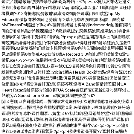
鐐哄叾鍦嶆敾鑰愬悏鐨勫彟涓€鎶婂埄鍣ㄣ€?/p><p>杩戝叐骞达紝瀹夊
痉鐟湪鍚勯鍋ヨ韩銆佺嚐椁婇App涓婃姇璩囩灜7.1鍎勭編鍏冿紝鍏
堟槸鍦?013骞撮噸閲戞敹璩肩灜涓€娆鹃亱鍕曞仴韬噳鐢∕ap My
Fitness銆傚幓骞村張閫ｇ簩鏀惰臣鐬仴搴峰強鐕熼杩借工鎳夌敤
MyFitnessPal鍜岀ぞ浜ゆ€ч亱鍕曡拷韫よ粺浠禘ndomondo銆備甫鍥犳
寤虹珛璧风灜涓€鍊嬫搧鏈?.6鍎勭敤鎴剁殑鏁稿瓧閬嬪嫊鍋ュ悍绀惧
崁锛岃妯″牚绋卞叏鐞冪涓€銆?/p><p> 鐐虹灜閫蹭竴姝ュ鐝捐嚜宸
辩殑閲庡績锛屽畬鍠勭ぞ鍗€鐢熸厠楂旂郴锛屼粖骞?鏈堬紝瀹夊痉鐟
張鑸嘔BM鍚堜綔锛屽皣鍏卞悓闁嬬櫦涓€娆鹃泦閬嬪嫊閸涚厜鑸囧仴搴
风鐞嗘柤涓€楂旂殑App鈥斺€擴A Record 3.0锛屾寮忓皪妯欒€愬悏
鐨凬ike+.</p><p> 浼撮毃杌熶欢杩唬涓€璧锋帹鍑虹殑閭勬湁涓€绯诲
垪纭欢瑷倷锛屽寘鎷粖骞村湪CES灞曟渻涓婏紝鑸嘓TC鑱悎鐧间
綀鐨勪簰鑱恫鍋ヨ韩绯荤当鈥斺€擴A Health Box锛岀敤鏂肩洠娓€佺
鐞嗙瓑涓€绯诲垪褰遍熆浜哄€戝仴搴风殑鍥犵礌銆傚悓鏅傞倓鏈変笁
娆惧彲绌挎埓瑷倷锛屽寘鎷櫤鑳芥墜鐠癠A Band銆佸績鐜囧付UA
Heart Rate鍜屾櫤鑳介珨閲嶇ГUA Scale锛屼甫鍙互鎼厤涔嬪墠鎺ㄥ
嚭鐨刄A Speed form Gemini2閬嬪嫊闉嬩娇鐢ㄣ€?
闅ㄨ憲鍦ㄩ亱鍕曡垏鍋ュ悍闋樺煙涓婅粺纭欢鐨勭祼鍚堬紝瀹夊痉鐟
殑閬嬪嫊鍋ュ悍绀惧崁宸插垵瑕嬮洓褰€傚緸鍏ラ杸绱氱敤鎴?婊胯冻
鏂艰粺浠惰閷?鍒伴噸搴︿娇鐢ㄨ€?杌熺‖浠堕厤鍚堜娇鐢?锛屽緸鍓嶇
纭欢鏀寔鍒板緦绔粺浠跺垎鏋愶紝寰為亱鍕曘€佸仴韬啀鍒板仴
搴风鐞嗭紝瀹夊痉鐟兘宸茬稉浣堝眬濂界灜銆?/p><p></p><p>瀹夊
痉鐟殑鐭澘锛氶亱鍕曢瀷</p><p>鏍规摎鎰涜开閬?7骞村叕浣堢殑