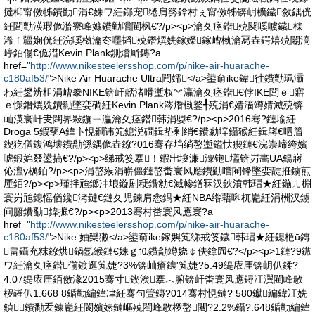
撻枊甯傚牬鐨勭涓€姝ワ紝鎯宠绻肩簩鎿村ぇ甯傚牬锛岄櫎鐬敘鍝侊
紝閭勯渶瑕佹湁寮峰嫝鐨勭嚐閵枫€?/p><p>瀹夊痉鐟殑闋嗘噳鐬檪
浠ｆ疆娴侊紝浣嗘槸瀹冭嚜韬殑鐕熼姺鎵嬫鎵嶆槸瀹冩垚鍔熺殑闂滈
嵉銆傝€佹澘Kevin Plank鍘熷厛鏄?a
href="
http://www.nikesteelersshop.com/p/nike-air-huarache-
c180af53/
">Nike Air Huarache Ultra闁嬬</a>鍙奛ike鍏徃鐨勯珮灞
わ紝鐢辨柤涓嶆豢NIKE锛屽嚭渚嗗壍杈︾灜瀹夊痉鐟€侼IKE閭ｅ寤
ｅ憡鐕熼姺鐨勬墜娈碉紝Kevin Plank涔熸槸鐜╃殑涓€婧滀竴婧滅殑锛
屾渶寰屽叏閮界敤鍦ㄧ灜瀹夊痉鐟韩涓娿€?/p><p>2016骞?鏈堬紝
Droga 5鍜孶A鍏卞悓鐧讳笂鎴涚磵鍓垫剰绡€鐨勮垶鑷猴紝鍓嶈€呬篃
鍥犵偤鍑鸿壊鐨勪綔鍝佹垚鐐?016骞存垱绱嶅壍鎰忕瘈鏈€浣崇崹绔嬪
唬鍛婂叕鍙搞€?/p><p>绨戒笅搴！鍜岀埈濂潨铇壒锛岃畵UA鍚嶈
伈澶у櫔銆?/p><p>涓嶅緱涓嶄僵鏈嶅畨寰风應鐨勭嚐閵锋墜娈靛拰鐪煎
厜銆?/p><p>瑾拌兘鎯冲埌鏇剧稉鐨勨€滅幓鐠冧汉鈥濆韩瑁★紝鍦ㄦ棩
寰岃兘鎴愮偤鑱洘鏈€鏈夊児鍊肩悆鍝★紝NBA绺藉啝杌嶏紝涓栦汉鐪
间腑鐨勫鍏掋€?/p><p>2013骞村畨寰风應寰?a
href="
http://www.nikesteelersshop.com/p/nike-air-huarache-
c180af53/
">Nike 妯欒獙</a>鍙奛ike鎵嬩笂绨戒笅鐬韩瑁★紝鎴栬ū鏄
畠鑷充粖鐐烘鍋氬緱鏈€姝ｇ⒑鐨勪竴娆￠伕鎿囥€?</p><p>1鏈?9鏃
ワ紝瀹夊痉鐟偂鍍逛笂婕?3%锛屾瘡鑲′笂婕?5.49缇庡厓锛岄仈鍒?
4.07缇庡厓銆傚湪2015骞寸鍥涘搴︿腑锛屽畨寰风應鐞冮瀷閵峰敭
椤嶉仈1.668 8鍎勭編鍏冿紝骞句箮鏄?014骞村悓鏈? 580钀編鍏冮姺
鍞鐨勫叐鍊嶏紝閬嬪嫊鏈嶇殑閵峰敭椤嶅闀?2.2%鑷?.648鍎勭編鍏