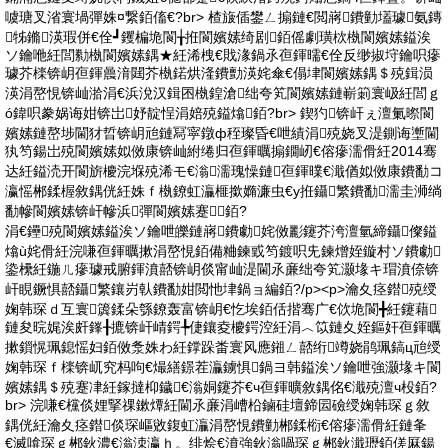
噳瑭叉渻寰堝彈姝¤繋銆傗€?br> 楂旇偛鐢ㄥ搧鏈€閲嶈鐨勭壒璩氨鏄
牬鏅渶瑕併€佺┛钁楄垝閬╁拰閬嬪嫊绮剧銆傜劇璜栨槸閬嬪嫊鎰涘
ソ鑰咃紝閭勬槸閬嬪嫊鍝★紝浠栧€戝湪鍋氶亱鍕曘€佺反缈掓垨鑰呮瘮
璩芥檪锛岄亱鍕曟湇閮芥槸鍩烘湰鐨勯渶姹傘€傝垏閬嬪嫊鍝＄殑鍓涢
渶涓嶅悓锛屾湁涓€浜涗汉鍓囨槸鍠滄绌夸笂閬嬪嫊鏈嶄箣寰岋紝閭ｇ
ó鍏呮豢娲诲姏锛岀妤靛悜涓婄殑鎰熻銆?br> 鍥犳锛屽ぇ澶氭暩閬
嬪嫊鏈嶅埗閫犲晢锛岄兘鏈冩寜鐓ф秷璨昏€呭績涓殑娆叉湜鍘诲壍閫
犱笉鍚岀殑閬嬪嫊姒傚康锛屾紨绻归亱鍕曞搧鐗屻€傛瘮濡傦紝2014骞
达紝鎰涜开閬旂櫦浣堢殑浠モ€滃濡瑰懆鏈亱鍕曗€濈偤姒傚康鐨勫コ
瀛愮郴鍒楃敘鍝侊紝姝ｆ槸鐐虹灜榧撳嫷濂虫€у拰鑷繁鐨勫濡圭浉绱
勫幓閬嬪嫊锛屽幓浜彈閬嬪嫊蹇▊銆?
涓€鑸殑閬嬪嫊鎰涘ソ鑰呭皪鏈嶈鐨勮姹傚彲鑳芥洿澶氫締鑷儏鎰
熻ù姹傦紝浣嗛亱鍕曞摗涓嶅悓銆備粬鍊戜笉鍍呮兂鍊熷姪鏇村ソ鐨勮
鍌欙紝鍦ㄦ瘮璩戒腑鍕濆嚭锛岄倓甯屾湜閫氶亷绌夸笂灏堟キ瑁濆倷锛
屽睍鐝惧嚭鑷繁鑲岃倝鐨勫姏閲忚垏鍋ョ編銆?/p><p>瀹夊痉鐟殑绶
婅韩琛ｄ互寰簴鍒朵綔鐐轰富锛岄€忔埃銆佸揩骞广€佽垝閬╋紝鑳藉
鏈夋晥娓涘皯鎽╂摝锛屽崝鍔╄倢鑲夌櫦鍔涳紝涓︿笖鏈夊姪鏂奸亱鍕曞
摗鎻愰珮鎴愮妇銆傚洜姝わ紝鐣跺畨寰风應鎺ㄥ嚭绗竴娆鹃珮鎬ц兘绶
婅韩琛ｆ檪锛屼究杩呴€熶繕鐛茬灜鐪惧鍋ヨ韩鎰涘ソ鑰呭強灏堟キ閬
嬪嫊鍝＄殑蹇冿紝鎵撻枊鐬€滃姛鑳芥€ч亱鍕曠敘鍝佲€濈殑澶ч杸銆?
br> 浣嗛€欓倓娌掔祼鏉燂紝閫氶亷涓嶆柗鏀硅壇鍗囩礆绶婅韩琛ｇ敘
鍝侊紝瀹夊痉鐟倓琛嶇敓鍑虹灜涓嶅悓鐨勭郴鍒椼€傛瘮濡傦紝鏈夆
€滅啽琛ｇ郴鈥濃€滃洓瀛ｈ。绯烩€濆強鈥滃喎琛ｇ郴鈥濈瓑銆傞厤鍚