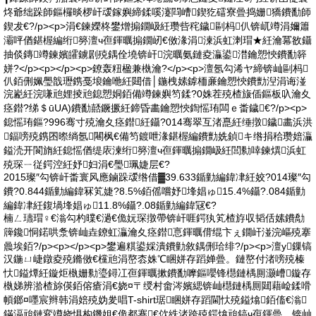
炵爺绌跺師鏂欏晱椤屽叆鎵嬩締鍒嗘瀽閰嶆鍥犵礌寮曡捣姗獢鐨勫師
鍥犮€?/p><p>涓€鍊嬫柊鐢熷搧鐗岋紝瓒呰秺鐬剾杩仈锛屼竴涓嬭簫
灞呯偤鍖楃編绗簩澶ч亱鍕曞搧鐗屻€傚湪涓湅浜虹溂瑁★紝瀹冪敋鑷
抽倓鏄竴鍊嬪皬鐪剧殑鍝佺墝锛屽浣曞氨鏈夌灜鍙澘鑰愬悏鐨勫簳
姘?</p><p></p><p>鐐轰粈楹兼槸瀹?</p><p>澶氬勾浠ヤ締锛屾剾杩
仈銆侀姵璺戠瓑鎸戞埌鑰咃紝閮借│鍦栧嫊鎼栭亷鑰愬悏鐨勯湼涓诲湴
浣嶏紝浣嗛兘娌掕兘鎴愬姛銆備竴鍊嬩笉鍒?0姝茬殑楂旇偛鏂板叺瀹夊
痉鐟?绨＄ūUA)鐨勫嚭鐝撅紝鍗昏畵鑰愬悏鍧愮珛闆ｅ畨鐬€?/p><p>
鎴愮珛鏂?996骞寸殑瀹夊痉鐟紝鑷?014骞翠互渚嗭紝缍撴鐬畵浜洪
鍢嗙殑鎸囨暩绱氬闀枫€備笉鍍呭湪鍖楃編鐨勯姺鍞キ绺捐秴瓒婄灜
鎰涜开閬旓紝鎴愮偤缇庡湅绗簩澶ч亱鍕曞搧鐗岋紝閭勬啈鍊熼浜虹
殑琛ㄧ従鍔涳紝妤妇涓€璺珮婕层€?
2015璨″勾锛屽畨寰风應鏀跺叆绺借▓39.633鍎勭編鍏冿紝姣?014璨″勾
鐨?0.844鍎勭編鍏冧笂婕?8.5%銆傜嚐妤埄娼ゅ15.4%鑷?.084鍎勭
編鍏冿紝鍑堝埄娼ゅ11.8%鑷?.08鍎勭編鍏冦€?
楠ㄥ瓙瑁♀€滃勾杓曗€濄€佹妧琛撴帶锛屽啀鍔犱笂楂斿収韬佸嫊鐨勪
簰鑱恫鍩哄洜锛屾垚鐐虹灜瀹夊痉鐟悥鍕曞偝绲卞ぇ鐗屽湴浣嶇殑搴
曟埃銆?/p><p></p><p>鐢遍粸鍙婇潰鐨勭敘鍝侀珨绯?/p><p>澶у鏁镐
汉鍦ㄩ崨鐓夌殑鏅傚€欓兘涓嶅枩姝℃睏姘存蹈婵曡。鏈嶅付渚嗙殑榛
忕鎰燂紝鏇炬槸姗勬瑬鐞冮亱鍕曞摗鐨勫嚤鏂嚶锋櫘鏈楀厠灏嶆鏇存
槸娣辨湁楂旀偀銆傛瘡涓€娆¤〒绶村畬涔嬪緦锛屾櫘鏈楀厠閮藉崄鍒嗗
幁鎯¤嚜宸辫韩涓婄殑妫夎唱T-shirt琚睏姘存蹈閫忕殑鎰熻銆傗€滃
鏋滆兘鏈変竴娆惧构鐖姐€佹都蹇€佽紩渚跨殑鍔熻兘鎬ч亱鍕曡。锛屾