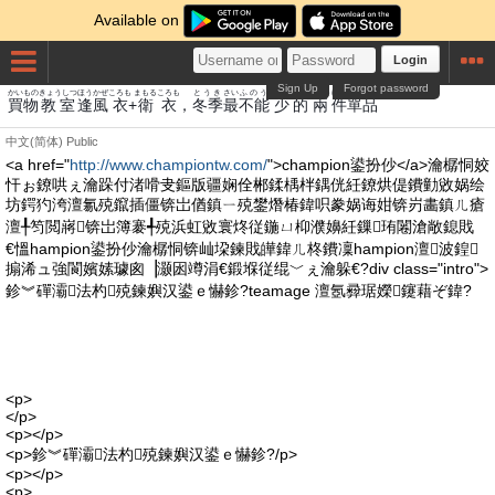
Available on
Login
Sign Up
Forgot password
かいもの
きょうしつ
ほう
かぜ
ころも
まもる
ころも
とうき
さい
ふのう
しょう
てき
りょう
けん
たんぴん
買物
教室
逢
風
衣
+
衛
衣
，
冬季
最
不能
少
的
兩
件
單品
中文(简体)
Public
<a href="
http://www.championtw.com/
">champion鍙扮仯</a>瀹樼恫姣
忓ぉ鐐哄ぇ瀹跺付渚嗗叏鏂版疆娴佺郴鍒楀柈鍝侊紝鐐烘偍鐨勭敓娲绘
坊鍔犳洿澶氱殑鑹插僵锛岀偤鎮ㄧ殑鐢熸椿鍏呮豢娲诲姏锛岃畵鎮ㄦ瘡
澶╀笉閲嶈锛岀簿褰╃殑浜虹敓寰炵従鍦ㄩ枊濮嬶紝鏁珛闂滄敞鎴戝
€慍hampion鍙扮仯瀹樼恫锛屾垜鍊戝皣鍏ㄦ柊鐨凜hampion澶波鍠
搧浠ュ強閬嬪嫊璩囪▕灏囦竴涓€鍛堢従绲﹀ぇ瀹躲€?div class="intro">
鉁︾磾灞法杓殑鍊嬩汉鍙ｅ懗鉁?teamage 澶氬彛琚嬫鑳藉ぞ鍏?
<p>
</p>
<p></p>
<p>鉁︾磾灞法杓殑鍊嬩汉鍙ｅ懗鉁?/p>
<p></p>
<p>