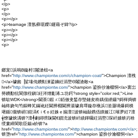
</p>
<p>
</p>
<p></p>
<p>teamage 澶氬彛琚嬫鑳藉ぞ鍏?/p>
<p></p>
<p></p>
<p></p>
<p>
鎯宠浜嗚В鏇村闂滄柤<a
href="
http://www.championtw.com/c/champion-coat/
">Champion 澶栧
</a>璩囪▕娑堟伅鐨勬湅鍙嬶紝涓嶅Θ闂滄敞<a
href="
http://www.championtw.com/
">champion 鍙扮仯瀹樼恫</a>寰岀
簩鐨勫牨閬撴秷鎭紝涔熷彲浠ユ坊鍔?strong style="color:red;">Line
锛歍WDK</strong>閫茶鍜ㄨ銆傚叏鍫存墍鏈夋柊鍝佷綆鑷?鎶樿捣锛
屾柊娆句笉鏂蜂笂鏋讹紝閫辨棩閫辨湯璩肩墿鏇存槸浜湁灏堝爆鎶樻
墸鍎儬锛岄鍠滈€ｉ€ｏ紝姝ｅ搧澶波锛屾敮鎸佸皥娅冮璀夛紝7澶
╅憭璩炴湡锛?澶╃劇鐞嗙敱閫€鎻涜波锛屽績鍕曪紝涓嶅琛屽嫊锛岃稌
绶婁締閬歌臣鍚э紒锛?a
href="
http://www.championtw.com/
">
http://www.championtw.com/</a>
;
锛塰ref="
http://www.championtw.com/
">champion 鍙扮仯瀹樼恫</a>