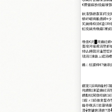
€欎簺鏂扮殑鍚堜綔
鈥滀綔鐐轰富鍔涗
锛屽崌绱氱偤鍗¤タ
笂娴烽枊涓€鍌R
虹殑婊挎槸鑷豹銆
绺借€岃█涔嬶紝鍗
戞埌涔熶甫涓嶅皯
犻亾鑸囬浕瀛愬晢鍕
瓙涓湅鏃ュ緦涓嶆
鏅ㄥ牨瑷樿€?鏉庡
鎯宠浜嗚В鏇村闂滄柤
伅鐨勬湅鍙嬶紝涓嶅Θ闂
鐨勫牨閬撴秷鎭紝涔熷彲浠
鍜ㄨ銆傚叏鍫
鏇存槸浜湁灏堝爆
澶╅憭璩炴湡锛?澶