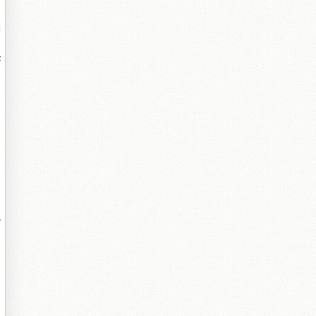

锋
媿