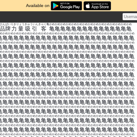
Available on
ひん
ぱい
りきりょう
きゅういん
きゃく亀
かめ
かめ
かめ
かめ
かめ
かめ
かめ
かめ
かめ
かめ
かめ
かめ
かめ
かめ
かめ
品
牌
力量
吸引
客
亀
亀
亀
亀
亀
亀
亀
亀
亀
亀
亀
亀
亀
亀
亀
め
かめ
かめ
かめ
かめ
かめ
かめ
かめ
かめ
かめ
かめ
かめ
かめ
かめ
かめ
かめ
かめ
かめ
かめ
かめ
かめ
かめ
かめ
かめ
かめ
亀
亀
亀
亀
亀
亀
亀
亀
亀
亀
亀
亀
亀
亀
亀
亀
亀
亀
亀
亀
亀
亀
亀
亀
亀
め
かめ
かめ
かめ
かめ
かめ
かめ
かめ
かめ
かめ
かめ
かめ
かめ
かめ
かめ
かめ
かめ
かめ
かめ
かめ
かめ
かめ
かめ
かめ
かめ
亀
亀
亀
亀
亀
亀
亀
亀
亀
亀
亀
亀
亀
亀
亀
亀
亀
亀
亀
亀
亀
亀
亀
亀
亀
め
かめ
かめ
かめ
かめ
かめ
かめ
かめ
かめ
かめ
かめ
かめ
かめ
かめ
かめ
かめ
かめ
かめ
かめ
かめ
かめ
かめ
かめ
かめ
かめ
亀
亀
亀
亀
亀
亀
亀
亀
亀
亀
亀
亀
亀
亀
亀
亀
亀
亀
亀
亀
亀
亀
亀
亀
亀
め
かめ
かめ
かめ
かめ
かめ
かめ
かめ
かめ
かめ
かめ
かめ
かめ
かめ
かめ
かめ
かめ
かめ
かめ
かめ
かめ
かめ
かめ
かめ
かめ
亀
亀
亀
亀
亀
亀
亀
亀
亀
亀
亀
亀
亀
亀
亀
亀
亀
亀
亀
亀
亀
亀
亀
亀
亀
め
かめ
かめ
かめ
かめ
かめ
かめ
かめ
かめ
かめ
かめ
かめ
かめ
かめ
かめ
かめ
かめ
かめ
かめ
かめ
かめ
かめ
かめ
かめ
かめ
亀
亀
亀
亀
亀
亀
亀
亀
亀
亀
亀
亀
亀
亀
亀
亀
亀
亀
亀
亀
亀
亀
亀
亀
亀
め
かめ
かめ
かめ
かめ
かめ
かめ
かめ
かめ
かめ
かめ
かめ
かめ
かめ
かめ
かめ
かめ
かめ
かめ
かめ
かめ
かめ
かめ
かめ
かめ
亀
亀
亀
亀
亀
亀
亀
亀
亀
亀
亀
亀
亀
亀
亀
亀
亀
亀
亀
亀
亀
亀
亀
亀
亀
め
かめ
かめ
かめ
かめ
かめ
かめ
かめ
かめ
かめ
かめ
かめ
かめ
かめ
かめ
かめ
かめ
かめ
かめ
かめ
かめ
かめ
かめ
かめ
かめ
亀
亀
亀
亀
亀
亀
亀
亀
亀
亀
亀
亀
亀
亀
亀
亀
亀
亀
亀
亀
亀
亀
亀
亀
亀
め
かめ
かめ
かめ
かめ
かめ
かめ
かめ
かめ
かめ
かめ
かめ
かめ
かめ
かめ
かめ
かめ
かめ
かめ
かめ
かめ
かめ
かめ
かめ
かめ
亀
亀
亀
亀
亀
亀
亀
亀
亀
亀
亀
亀
亀
亀
亀
亀
亀
亀
亀
亀
亀
亀
亀
亀
亀
め
かめ
かめ
かめ
かめ
かめ
かめ
かめ
かめ
かめ
かめ
かめ
かめ
かめ
かめ
かめ
かめ
かめ
かめ
かめ
かめ
かめ
かめ
かめ
かめ
亀
亀
亀
亀
亀
亀
亀
亀
亀
亀
亀
亀
亀
亀
亀
亀
亀
亀
亀
亀
亀
亀
亀
亀
亀
め
かめ
かめ
かめ
かめ
かめ
かめ
かめ
かめ
かめ
かめ
かめ
かめ
かめ
かめ
かめ
かめ
かめ
かめ
かめ
かめ
かめ
かめ
かめ
かめ
亀
亀
亀
亀
亀
亀
亀
亀
亀
亀
亀
亀
亀
亀
亀
亀
亀
亀
亀
亀
亀
亀
亀
亀
亀
め
かめ
かめ
かめ
かめ
かめ
かめ
かめ
かめ
かめ
かめ
かめ
かめ
かめ
かめ
かめ
かめ
かめ
かめ
かめ
かめ
かめ
かめ
かめ
かめ
亀
亀
亀
亀
亀
亀
亀
亀
亀
亀
亀
亀
亀
亀
亀
亀
亀
亀
亀
亀
亀
亀
亀
亀
亀
め
かめ
かめ
かめ
かめ
かめ
かめ
かめ
かめ
かめ
かめ
かめ
かめ
かめ
かめ
かめ
かめ
かめ
かめ
かめ
かめ
かめ
かめ
かめ
かめ