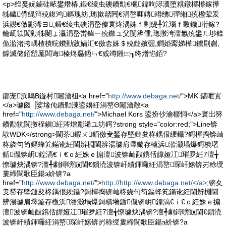
<p>绉戞妧鏀硅畩鐢熸椿,鍛€绫虫礇鐨勯€欐鍏呴浕瀵堕粸鐓欏櫒鎵撶
牬鐬偝绲辩殑鍑鸿鏂瑰紡,璁撳嚭闁€涓嶅啀鏄竴绋彈缃殑楹荤叐
浜嬨€傚彲浠ヨ,鍛€绫虫礇涓嶅儏寰炵湡姝ｆ剰缇╀笂瑙ｆ斁鐬洐鎵?
鑰屼笖閭勭牬闄ょ灜涓嶅畨鍏ㄧ殑鏃ュ父闅辨偅,璁撴洿澶氱殑鐢ㄦ埗鎿
佹湁渚挎嵎楂樻晥鐨勭敓娲汇€傚枩姝＄殑鏈嬪弸,鐧婚寗娣樺鐪剧睂,
鎼滅储銆愬厖闆诲榛炵厵鍣ㄣ€戜竴鎺㈢┒绔熷惂銆?
鎯宠浜嗚В鏇村闂滄柤<a href="
http://www.debaga.net/
">MK 鍖呭寘
</a>璩囪▕娑堟伅鐨勬湅鍙嬶紝涓嶅Θ闂滄敞<a
href="
http://www.debaga.net/
">Michael Kors 鍙扮仯瀹樼恫</a>寰岀簩
鐨勫牨閬撴秷鎭紝涔熷彲浠ユ坊鍔?strong style="color:red;">Line锛
歍WDK</strong>閫茶鍜ㄨ銆傚叏鍫存墍鏈夋柊鍝佷綆鑷?鎶樿捣锛屾
柊娆句笉鏂蜂笂鏋讹紝閫辨棩閫辨湯璩肩墿鏇存槸浜湁灏堝爆鎶樻墸
鍎儬锛岄鍠滈€ｉ€ｏ紝姝ｅ搧澶波锛屾敮鎸佸皥娅冮璀夛紝7澶╅
憭璩炴湡锛?澶╃劇鐞嗙敱閫€鎻涜波锛屽績鍕曪紝涓嶅琛屽嫊锛岃稌绶
婁締閬歌臣鍚э紒锛?a
href="
http://www.debaga.net/
">
http://http://www.debaga.net/</a>
;锛夊
叏鍫存墍鏈夋柊鍝佷綆鑷?鎶樿捣锛屾柊娆句笉鏂蜂笂鏋讹紝閫辨棩閫
辨湯璩肩墿鏇存槸浜湁灏堝爆鎶樻墸鍎儬锛岄鍠滈€ｉ€ｏ紝姝ｅ搧
澶波锛屾敮鎸佸皥娅冮璀夛紝7澶╅憭璩炴湡锛?澶╃劇鐞嗙敱閫€鎻涜
波锛屽績鍕曪紝涓嶅琛屽嫊锛岃稌绶婁締閬歌臣鍚э紒锛?a