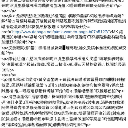
鍦ㄤ笉鐭ユ儏鐨勬儏娉佷笅鍟熷嫊?浣嗕簨瀵︿笂,鍛€绫虫礇鐨勯€欐
鍏呴浕瀵堕粸鐓欏櫒绲曞皪涓嶅瓨鍦ㄨ嚜鍕曞暉鍕曠殑鎯呮硜銆?/p>
<p></p>
<p>姝ｅ洜鐐哄憖绫虫礇鐨勯€欐鐢㈠搧瑷疆鐬枊闂滀繚璀峰姛鑳?
鎵€浠ュ湪榛炵厵甯芥矑鏈夋墦闁嬬殑鎯呮硜涓?鍏堕粸鐓欏姛鑳芥槸涓
嶆渻鍟熷嫊鐨勩€傚氨绠楁斁鍦ㄨ婊跨墿鍝佺殑<a
href="
http://www.debaga.net/p/mk-women-bags-b07a5127/
">MK 鑺
辨湹閴氶嚇</a>鍙奙K涓?鍖呬腑鐨勭墿鍝佷篃鐒℃硶瑙稿嫊榛炵厵鍔熻
兘鐨勯枊闂溿€?/p>
<p>浣曟硜閫欐鐢㈠搧缍撻亷娆婂▉瑾嶈瓑,瀹夊叏鎬ф槸鏈変繚闅滅殑
銆?/p>
<p>鐣剁劧,鍦ㄥ憖绫虫礇鍏呴浕瀵堕粸鐓欏櫒瀹夊叏鍙潬鐨勬儏娉佷
笅,瀹冪殑瀵︾敤鎬т篃鏄壒鍒ュ挤澶х殑,灏ゅ叾楂旂従鍦ㄦ梾閬婄暥涓
€?/p>
<p></p>
<p>鍦ㄦ梾琛岀暥涓?鏈変簺鐢峰＋鍊戦洠鍏嶆渻鑼冪厵鐧?閫欐檪鍊欏
氨鍙互鎷垮嚭鏀惧湪鍙ｈ瑁＄殑鍛€绫虫礇,鎵撻枊榛炵厵甯?鎸夊嫊
闁嬮棞,绲﹁嚜宸遍粸鐕冧竴鏀鐓?鐒￠渶鍐嶆壘璺汉鍊熺伀銆?/p>
<p>涓嶅厜濡傛,濡傛灉鍦ㄦ梾閫斾腑閬囧埌鐬墜姗熸矑闆荤殑鎯呮
硜,瀹屽叏鍙互杩呴€熸嬁鍑哄皬宸ц紩渚跨殑鍛€绫虫礇,涓嶅儏娌掓湁
闀烽暦鏁告摎绶氱殑鏉熺笡,閭勫彲浠ュ仛鍒颁竴閭婂厖闆?涓€閭婄敤
鎵嬫鎷嶆媿鎷?鍗冲埢鐣欎笅鏈€缇庣殑鏅壊銆傚啀鍔犱笂鍛€绫虫礇
閭勬湁鐒￠渶鎸夐嵉鍠氶啋灏卞彲浠ュ強鏅傚厖闆荤殑蹇€熷厖闆诲姛
鑳?涓€榛炰篃涓嶆渻鑰借閬婄帺鐨勬檪闁撱€?/p>