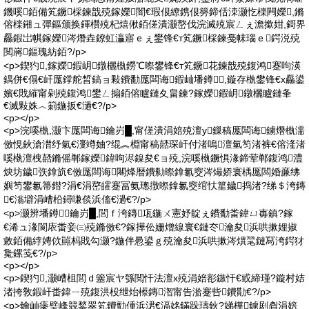
鐖嗘銆備笂鐝棌鍊戠殑鎵嬫闇€瑕佷繚鎸佷簩鍗佸洓灏忔檪闁嬫,鏅
傛檪鎺ュ彈鏂颁换鍕欑殑杞熺偢銆傞潰灏嶅伐浣滅殑宸ㄥぇ澹撳姏,鎶界
厵鍜岀帺鎵嬫涔熸垚鐐虹灜寤ｅぇ鐢锋€т笂鐝棌鍊戞帓瑙ｅ鍔涚殑
閲嶈鏂瑰紡銆?/p>
<p>鍥犳,鎵嬫鍜岄鐓欐槸鐒℃暩鐢锋€т笂鐝花鍊戠殑鍑鸿蹇呴渶
鍝併€傝€屽厖鐣舵晳鎬ョ敤鐨勫厖闆诲鍜屾墦鐏,鏇存槸鐢锋€х厵鍙
嬪€戝繀甯剁殑鍑鸿鐢ㄥ搧銆傛矑鏈夊畠鍊?鎵嬫鍜岄鐓欐矑鏈夆
€滅敤姝︿箣鍦扳€濄€?/p>
<p></p>
<p>浣嗘槸,灏卞厖闆诲鑰岃█,甯傞潰涓婄殑澶у鏁稿厖闆诲鐪熸槸濡
傚悓鈥滄澘纾氣€濅竴妯?绲︽棩甯稿嚭琛屽付渚嗚澶氫笉渚裤€傛湰渚
嗘槸澶栧嚭鏅傜郸鎵嬫鍏呴浕鎳夋€ョ殑,浣嗘槸鐝惧湪鍗荤郸鍑鸿澧
炴坊鐬矤鎿斻€傚厖闆诲闀烽暦鐨勬暩鎿氱窔涔熶娇寰楀厖闆婚亷绋
嬩笉鐢氱箒鐟?涓€涓嶅皬蹇冨氨璁撴暩鎿氱窔绾忕篂鐬捣渚?绨＄洿鏄
€滃壀涓嶆柗鐞嗛倓浜傗€濄€?/p>
<p>灏辨墦鐏鑰岃█,閭ｆ洿鏄瓨鍦ㄨ憲妤靛ぇ鐨勫畨鍏ㄩ毐鎮?鎵
€浠ュ湪閬庡畨妾㈢殑鏅傚€?鎵撶伀姗熷線寰€鏈冭瀹夋浜哄摗娌掓
敹銆備綍娉佽嚚杩戝勾灏?鍦伴惖鍙ｇ殑瀹夋浜哄摗涔熼毣鏈冩洿鍔犲
毚鏍笺€?/p>
<p></p>
<p>鍥犳,灏嶆柤閭ｄ簺宸ヤ綔閲忓法澶х殑涓婄彮鏃忓€戜締瑾?鏇村姞
渚挎敎鍜屽畨鍏ㄧ殑鍑洪杸绁炲櫒鏄潪甯告湁蹇呰鐨勩€?/p>
<p>鑰屾瘮璧峰競鍫翠笂鐨勯偅浜涒€滆姳鏋跺瓙鈥?娣樺鐪剧睂涓婄