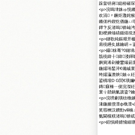
跺畠钘嶈鎴栫磪琛€
<p>浣嗚垏姝ゅ悓
欢涓〃鐝炬灉姹
鏅傞枔鍥犵偤鍦ㄩ噾
鐔卞反渚嗚锛屾洿
勭稉婵熻碃鍎熺殑澹
<p>鐩歌純鏂艰开
肩殑鑸夊嫊鑰岄＝鍙
<p>鑷粖骞?0
戠殑鍏╂鍏溇鍕
嬩簨浠剁櫦鐢熶箣
鍦嬬珛鍫淬€備絾寰
绔嬬灜澹炴妯ｏ
鍙楀埌D G閭€璜
鏄窡棰ㄧ倰浣滐
寰╁嚭鍋氭簴鍌?鑰屽
<p>浣嗙劇璜栨槸
湪鍦嬪偄澶ф槸澶
奖瑕栦汉鐨勯ⅷ楠
氨閫欓粸渚嗚锛屼
<p>銆愪締婧愶細