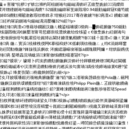
竴瀛ｅ害璨″牨椤ず锛岀浉杓冩柤鍘诲勾鍚屾湡锛屽叾鍑堥姺鍞涓嬫粦
叆涔熷緸鍘诲勾鍚屾湡鐨?.52鍎勭編鍏冧笅婊戝埌0.94鍎勭編鍏冦€備笉鍍
婥BS鐨勭浉闂滄敹瑕栨暩鎿氶’绀猴紝2017骞存敹鐪?缍瘑澶х 鐨勮鐪
紝杓冧箣鍘诲勾鍚屾湡涓嬮檷32%銆?/p>
涓嬶紝缍瘑澶х绺藉埗鐗囦汉鍦ㄦ帴鍙楅噰瑷檪鍧﹁█锛屼腑鍦?50鍎勭
傚牬灏囨槸涓€鍊嬮潪甯哥悊鎯崇殑澧炴敹绐佺牬鍙ｃ€傚洜姝わ紝鍘诲勾
у叏缍插悇绀句氦濯掗珨娓犻亾閫犲嫝澶氭棩鐨?缍鍒╀簽澶х 鍦ㄤ笂
缍瘑 鍦ㄥ寳浜殑棣栧偄闁€搴楅枊妤€傜劇璜栨槸鍦ㄥぇ绉€涓婂暉鐢
癸紝閭勬槸鍦?鎽旇筏浜嬩欢 涔嬪緦灏嶇埈璀版ā鐗瑰叕闁嬭〃绀烘敮鎸侊
缍瘑 鍫呭畾浣堝眬涓湅甯傚牬鐨勯噹蹇冦€?/p>
鍝侀鎰?瑷庡ソ 璩艰卜鍔涘挤鐨勪腑鍦嬩汉锛屽付鍕曠稉婵熷闀凤紝閫欐
嬫儏銆備絾浠や汉澶辨湜鐨勬槸锛岃繎浜涘勾寰堝鍝佺墝鍗诲線寰€鑸?娑
棌姝ц 绛夎矤闈㈡柊鑱炴帥閴わ細</p>
偄娑夊珜姣嗘墦鍜岃颈缃典腑鍦嬮¨瀹?銆?鏃ユ湰璀疯啔鍝佺墝Pola鍦ㄥ簵闁
鍦嬩汉鍑哄叆鐨勫憡绀?銆?寰峰湅鍝佺墝Philipp Plein鍦ㄥ叾鍑哄敭鐨凾
瀛楃溂鐨勬枃瀛楀拰鍦栨 銆?寰峰湅钁楀悕鏈嶈瀹氬埗缍茬珯Spead
湁娑夊珜渚颈涓湅瀛楃溂鐨勬枃瀛?</p>
G鍏劧杈辫彲锛屽緸鐧间綀娑夊珜绋棌姝ц鐨勫唬鍛婏紝鍒伴潰灏嶇恫鍙嬭
颈瑷€杈紝鍐嶅埌浣庢櫤鐢╅崑鍜岀劇闂滅棝鐧㈢殑鑱叉槑锛屾渶寰屽
亾姝夛紝鎱嬪害鍌叉參锛岃鍕曢伈绶╋紝寰瑰簳灏庤嚧鐬湅浜洪泦楂斾
垎鐧笺€傞€欎簺鍚戜締褰㈣薄楂旈潰鐨勫ア渚堝搧锛屼竴閭婂湪鍚?閷?
綆濮挎厠杩庡悎涓湅甯傚牬鐨勫悓鏅傦紝鍙︿竴閭婂嵒鏆撮湶鐬瀛愯
傞€欐槸鏈€涓嶈兘鐐哄湅浜烘墍鎺ュ彈鐨勩€傝€屼笖鎵撹憲 鏂囧寲宸暟