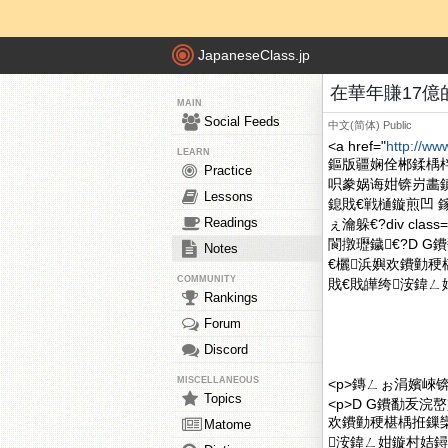
JapaneseClass.jp
在華年賺17億
MAIN
Social Feeds
中文(简体)
Public
<a href="
http://ww
LEARN
鏂版疆娴佺郴鍒楀
Practice
呮豢娲诲姏锛岃畵
Lessons
鎴戝€戦樋鏇煎凹 
Readings
ぇ瀹躲€?div cl
閬撴瓑鐬€?D 
Notes
€欐浜嬩欢鐨勭
COMMUNITY
戝€戝皣绔洝鍏ㄥ姏鏇
Rankings
Forum
Discord
MISCELLANEOUS
<p>鏄ㄥぉ涓嬪崍
Topics
<p>D G鐨勫叐
欢鐨勭稉椹楀拰鏁
Matome
洝鍏ㄥ姏鏇村姞