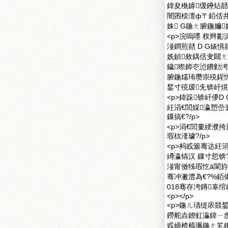
鍏夋槸鎼缓鑸炶嚭
闇囨棪澶ф〒銆佸
姝 G鍦ㄤ腑鍦嬭
<p>浣嗚嚜 杈辫
湴鐧煎嚭 D G婊
姺鍞敘鍝佸叏閮ㄤ
鐬暩鍗冭惉鐨勭
腑鍦嬬珛瓒崇殑鍟
鍫寸殑瑷兂锛屽熀鏈
<p>鍏跺锛屽儚
紝涓€閭婇瀛愬嵒
鏁搞€?/p>
<p>涓€閭婁綆濮
瑕栨湰璩?/p>
<p>杩戜簺骞达紝
繜瀛镐汉 鏁寸悊锛
湴甯傚牬瑕忔ā閬斿
骞冲潎澧為€?%銆
018骞存洿鏄辜绾
<p></p>
<p>鍦ㄦ瓙缇庡
鐒舵垚鐐虹灜鍏ㄧ
戜締楂橀珮鍦ㄤ笂