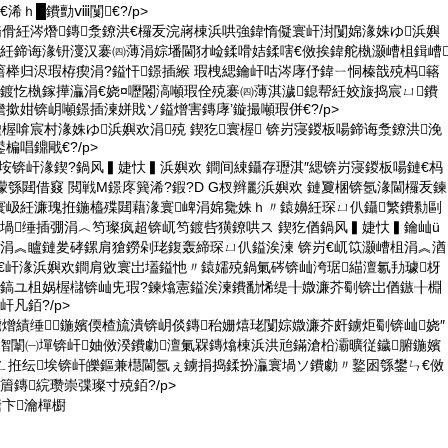
浠ｈ█鐨勯ⅷ闅€?/p>
鏅傦紝涔熸鏄洜鐐洪€欏叐浣嶈棟浜哄強鍏惰儗寰屽湗闅婂湪姝ゆ浜嬩
猴紝鍗诲湪钘濅汉褰㈣薄涓婃墦閫犲崄鍒嗗姞鍒嗐€傚挨鍏舵槸灏嶆柤鍓嶆
榉归浕瑕栫瘈涓?鎰忓鐛插緱 瑕栧緦鑰屽咕涔庨伃鍏ㄧ恫榛戠殑杩簵
鍍忔槸鎵撶灜涓€娆¤嚦闂滈噸瑕佺殑褰㈣薄淇濊鎴帮紝姣旇捣宸ㄩ鐨
撳姏锛岄噸鐛插湅姘戝ソ鎰熷害鏄庨’鏇撮噸瑕併€?/p>
楹楃啽宸村湪姝ゆ浜嬩欢涓殑 鍥犵寰楃 锛岃寖鍐板啺鍗诲洜鐐洪浼
楄唱鐤戙€?/p>
鏈堝垵锛屽湪鍥?鍋风▍婕忕▍浜嬩欢 鐧间綀鑷存瓑淇″緦锛岃寖鍐板啺鏈€杩
曚綔閮借窡 閲戦Μ鐛庝簨浠?鍜?D G杈辫彲浜嬩欢 鏈夐棞锛氬湪閫欏叐鍊
寰岋紝濂瑰拰鍦橀殜閮藉湪寰崥涓婂毚姝ｈ〃鎱嬶紝琛ㄩ仈鑷繁鐨勬剾
堝缍插弸涓︿笉璨疯超锛屼笉鍍呰獚鐐哄ス 鍥犵偤鍋风▍婕忕▍鑰屾ü
紝涓︽矑鏈夎硣鏍肩獊鐒剁珯鍑轰締琛ㄩ仈鎰涘湅 锛岃€屼笖灏嶆柤涓︽湭
嬭€屽湪浜嬩欢鐧肩敓寰岀壒鎰忚〃鎱嬬殑鍋氭硶锛屾洿琚緢澶氱劧璩枒
紝鎬ユ柤娲楃櫧锛屾兂瑕?鍊熻憲鎰涘湅鐨勫悕缇╂媺濂芥劅锛岀偤鏃╂棩
凡銆?/p>
鐪熷績缍鍦嬪偄楂旈潰锛岄倓鏄秮姗熺珯闅婃媺濂芥皯鐪炬劅锛屾娆″
ч潪闈㈠墠锛屽妯傚湀鐨勮澶氭槑鏄熻棟浜洪兘鏋滄柗灞曠従鐬腑鍦嬪
ㄥ拰纭埃锛屽皪鏂兼櫘閫氬ぇ鐪捐捣鍒扮灜寰堝ソ鐨勮〃鐜囦綔鐢ㄣ€傚
篃鏄綄瓒崇弽璨寸殑銆?/p>
瑭卞瀹樿櫉