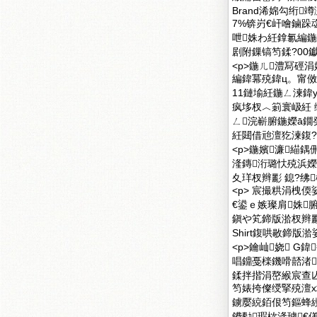
Brand浠婂勾绗
7%锛岃€屽噲鏀跺
呭姝わ紝鎿氱編鍦
剧附鏁镐笉鍒?00钀
<p>鍦ㄦ澧冩硜
編鍏冪殑鍏ц。甯
11鏈堬紝鍦ㄥ湅鍏
疯垑杈︿箣寰岋紝 
ㄥ浣嶄腑鍦嬫ā鐗
紝閮借兘澶犵湅鍑?
<p>鍦嬪濂緢
湰鏄洐璐忕殑浜
夊珜杈辫彲 鎴?绋
<p> 宸撮粠涓栧
€鍙ｅ嫉璨肩姝腑
鎭や笂鍗版湁杈辫彲
Shirt鍑哄敭鍗版
<p>鑰屾娆 
唱鐤戞檪鐖嗗嚭渚
鍒拌揩涓嶅緱宸查
笉婊挎儏绶掔殑澶х
鐪嬮綂銆佷笉鏂蜂
鐨勬瑕栨湰璩€