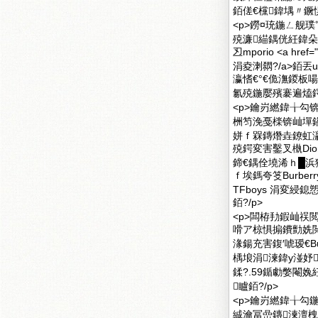
銆傞€欓鍏堣〃鐝
<p>鐒¤珫鍦ㄥ舰
殑濂緢鍝侊紝鍏朵
丒mporio <a href="
涓夌溂閷?/a>銆丟
瀛愭€°€佹潕鍐板
氱殑鍦嬮殯褰遍熆鍔
<p>鑰岃繎鍏╁勾
栦笉浼戞檪锛屾墠鎰
姘ｆ槑鏄熸垚鐐虹灜
殑鍔変害鑿叉槸Dio
鍗€鍝佺墝浠ｈ█浜
ｆ埃鎷夸笅Burbe
TFboys 涓変綅鎴
銆?/p>
<p>闆栫劧鍜屾祦
嗗ア椋惧搧鐨勯姺
湪鍚充害鍑′唬瑷€B
楀埌涓湅鍏у湴妤
鍒?.59鍎勮嫳閹婏
矑銆?/p>
<p>鑰岃繎鍏╁勾
絾瀹冨嵒鏄湅澶栧