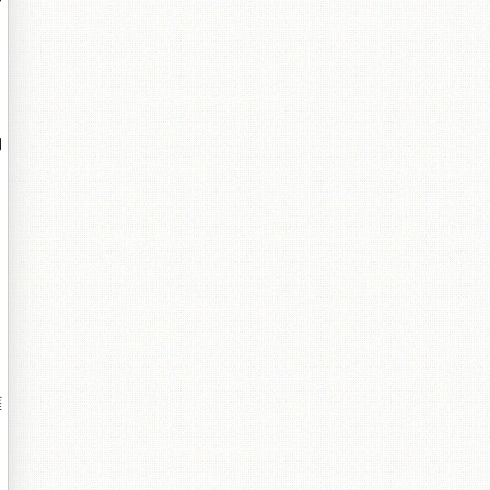
娴
啀
！