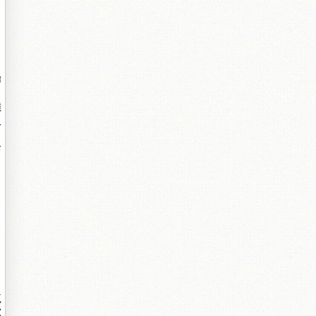
瀹
璜
汉
お
屼
窵