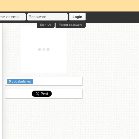
Login
Sign Up
Forgot password
叏
﹀
0 vocabularies
绔