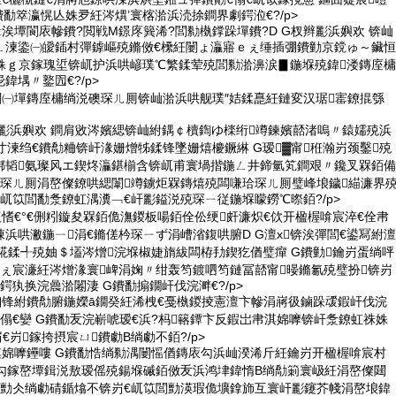
鐨勫箤瀛愰亾姝夛紝涔熼’寰楁湁浜涜捈鐧界劇鍔涖€?/p>
鍓涘墰閬庡幓鐨?閲戦Μ鐛庝簨浠?閭勬槸鐣跺墠鐨?D G杈辫彲浜嬩欢 锛屾
ㄥ湅鍌㈠皧鍤村彈鎼嶇殑鏅傚€欙紝闄ょ灜寤ｅぇ缍插弸鐨勭京鎲ゅ～鑶恒
殑姝ｇ京鎵瑰垽锛屼护浜哄嵃璞℃繁鍒荤殑閭勬湁濞涙▊鍦堢殑鍏溇鏄庢槦
鍏堣〃鐜囥€?/p>
闈㈠墠鏄庢槦绱涚礇琛ㄦ厠锛屾湁浜哄舰璞″姞鍒嗭紝鏈変汉琚寚鐐掍綔
G杈辫彲浜嬩欢 鐧肩敓涔嬪緦锛屾紨鍝￠櫝鍧ゆ檪绗竴鍊嬪嚭渚嗚〃鎱嬬殑浜
寸湅绉€鐨勪粬锛屽湪姗熷牬鍒锋墜姗熺櫦鐝綝 G瑷▓甯秹瀚岃颈鑿殑
綁韬氨璨风エ鍥炵灜鍖椾含锛屼甫寰堝揩鍦ㄥ井鍗氫笂鐧艰〃鑱叉槑銆備
殑琛ㄦ厠涓嶅儏鐐哄緦闈竴鐪炬槑鏄熺殑闆嗛珨琛ㄦ厠璧峰埌鐬緢濂界
屼笖閭勫洜鐐虹湡瀵﹁€屽彲鎰涚殑琛ㄧ従鍦堢矇鐒℃暩銆?/p>
瀛愭€°€侀粌鏇夋槑銆佹潕鍐板啺銆佺伀绠皯濂炽€佽开楹楃啽宸淬€佺帇
浜哄潎鍦ㄧ涓€鏅傞枔琛ㄧず涓嶆渻鍑哄腑D G澶х锛涘彈閭€鍙冩紨澶
硅硴鍒╃殑妯＄壒涔熷浣堢椒婕旓紱闆栫劧鍥犵偤璧癉 G鐨勭鑰岃蛋绱呯
戝ぇ宸濓紝涔熷湪寰崥涓婅〃绀轰笉鍍呬笉鏈冨嚭甯暥鏅氱殑璧扮锛岃
鍔犱换浣曟湁闂淒 G鐨勫搧鐗屽伐浣溿€?/p>
缃锋紨鐨勪腑鍦嬫ā鐗癸紝浠栧€戞槸鍐掕憲澶卞幓涓嶈彶鏀跺叆鍜屽伐浣
傝€孌 G鐨勫叐浣嶄唬瑷€浜?杩簵鐔卞反鍜岀帇淇婂嚤锛屽洜鐐虹祩姝
€岃鎵挎摂宸ㄩ鐨勮В绱勮不銆?/p>
淇婂嚤鑸嘍 G鐨勫悎绱勬湡闄愮偤鏄庡勾浜屾湀浠斤紝鑰岃开楹楃啽宸村
婂勾鎵嶅墰鍓涚敖瑷傜殑鍚堢磩銆傚叐浜鸿垏鍏惰В绱勪箣寰岋紝涓嶅儏閮
鐨勯仌绱勮碃鍎熻不锛岃€屼笖閭勯渶瑕佹壙鎿斾互寰屽彲鑳芥帴涓嶅埌鍏