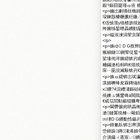
鍜?鏂囧寲瑾ゅ崁 
<p>鑰岀劇璜栨槸
垜鍊戠櫦鐝撅紝鍦
€佸悇澶у獟楂旂
绔嬪牬鍫呭畾鐨勭巼
<p>鎰涘湅涓荤京
</p>
<p>姝ゆ D 
猴細鏈鍘荤従鍫
娑堟伅涔嬪緦锛岃
粬鏋滄柗杩呴€熺
琛ㄧ巼浣滅敤锛岃€
<p>姝ゅ緦锛岀珷
淇婂嚤绛夋槑鏄熻棟
х鐨?4浣嶆澅鏂
殑鐭ュ悕鐢锋ā閲
€屼笖閭勬嫆绲曞弮
<p>閫欎簺姹哄畾
滄鏈冪殑棰ㄩ毆銆
㈣垏D G鐨勫悎鍚岃
<p>鎿氭倝锛岀帇
嵒鍏跺鏄湪浠
介潰鑷ㄨ憲宸ㄩ