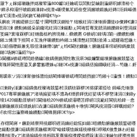
灏卞ぇ鎵嬬瓎鍦拌姳璨荤灜800钀紝鑰屼笖閭勬姇鏀剧灜鍖呮嫭澶栫仒
井鍗氶枊灞忓唬鍛婂湪鍏х殑澶ч噺绶氫笂銆佺窔涓嬪唬鍛婏紝鏄洰鍓嶇偤
妯℃渶澶х殑涓€娆℃椿鍕曘€?/p>
彲浜嬩欢 涔嬪緦锛岀鍫寸灛闁撲汉鍘绘〒绌猴紝涓湅缍插弸缇ゆ儏婵€濂
惧嚭涓湅 鐨勬姷鍒朵箣鑱诧紝涓湅鍚勫ぇ闆诲晢骞宠嚭涓婂皪鍏剁窔涓婇
笅鏋?寰堟槑椤紝铏曟柤杓胯珫棰ㄥ彛鐨凞 G锛岄鍏堣闈㈠皪鐨勯櫎
洿鎺ユ悕澶卞拰闆ｄ互浼伴噺鐨勯枔鎺ユ悕澶憋紝閭勬湁浠ュ緦鑳藉惁鍦ㄤ
忛銆傝嚦鏂兼兂瑕佸湪鍊熸娆″ぇ绉€閫犲嫝鍦ㄤ腑鍦嬬辜绾岄枊鎷撳競
场婀灜銆?/p>
D G閫欐ǎ锛屼竴閭婄偤鐬敘鍝侀姺閲忔斁浣庡Э鎱嬭繋鍚堜腑鍦嬪競鍫达
寰瑰簳閫忚憲鍌叉參鐢氳嚦姝ц鏈€х殑濂緢鍝佸搧鐗岋紝涓︿笉鍦ㄥ皯
挎厠瑷庡ソ涓湅甯傚牬澧炲姞閵烽噺锛屼竴閭婄挡姣笉鎺╅瀛愯！鐨勬
涓湅鍏у湴濂緢鍝佹秷璨诲競鍫村洖鏆栨槑椤€傛摎濯掗珨 鍓嶇灮缍撴
?017骞翠腑鍦嬪ア渚堝搧娑堣不澧為€熷挤鍕侊紝娑堣不椤嶅湪涓湅鍏у
埌1420鍎勫厓锛屽閫熻秴20%锛屼綅灞呬笘鐣岄浣嶏紝閬犺秴鍏ㄧ悆
備腑鍦嬪崁鍩熼姺鍞垚濂緢鍝侀泦鍦樻キ绺惧闀风殑涓昏鍕曞姏銆?
屽欢绾岀灜寮峰媮鐨勫闀锋厠鍕€?/p>
競鍫存櫘閬嶈〃鐝剧靖寮辩殑鎯呮硜涓嬶紝鎴愮妇鍎暟鐨勪腑鍦嬪競鍫磋嚜
悆鍚勫偄濂緢鍝侀泦鍦樼溂瑁″崄鍒嗘惗鎵嬬殑棣欓椁戙€傚洜姝わ紝鍚
鐨勫悇澶уア渚堝搧鍝佺墝杩戝叐骞撮枊濮嬫倓鐒跺湪涓湅鏀句綆濮挎厠