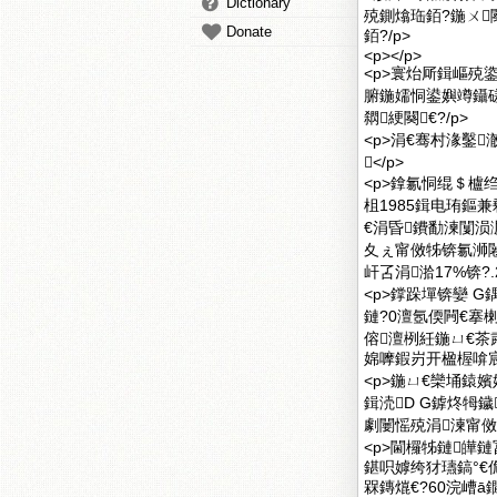
Dictionary
殑鍘熻珤銆?鍦ㄨ
Donate
銆?/p>
<p></p>
<p>寰炲厛鍓嶇殑
腑鍦嬬恫鍙嬩竴鑷
閷綆闋€?/p>
<p>涓€骞村湪鑿
</p>
<p>鎿氱恫绲＄櫨绉戜
柤1985鍓电珛鏂
€涓昏鐨勫湅闅涢
夊ぇ甯傚牬锛氱浉闂
屽叾涓湁17%锛?
<p>鐣跺墠锛孌 
鏈?0澶氬偄闁€搴
傛澶栵紝鍦ㄩ€茶
婂嚤鍜岃开楹楃啽宸
<p>鍦ㄩ€欒埇鎱
鍓涜D G鎼炵牳鐬
劇闄愮殑涓湅甯傚
<p>閫欏牬鏈皣
鍖呮嫭绔犲瓙鎬°€
槑鏄熴€?60浣嶆