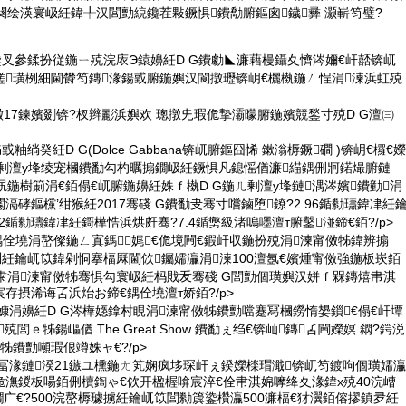
闋绘渶寰岋紝鍏╀汉閭勯綂鑱茬敤鐝惧鐨勪腑鏂囪鐬彞 灏嶄笉璧?
鍌叉參鍒扮従鍦ㄧ殑浣庡Э鎱嬶紝D G鐨勮◣濂藉槾鑷夊懠涔嬭€屽嚭锛屼
磋璜栵細閫欎笉鏄湪鍚戜腑鍦嬩汉閬撴瓑锛岄€欐槸鍦ㄥ悜涓湅浜虹殑
澈17鍊嬪剟锛?杈辫彲浜嬩欢 璁撴兂瑕佹摯灞曚腑鍦嬪競鍫寸殑D G澶㈢
粙绱癸紝D G(Dolce Gabbana锛屼腑鏂囧悕 鏉滃槈鐝磵 )锛岄€欏€嬫
兼剰澶у埄绫宠槶鐨勫勾杓曞搧鐗岋紝鐝惧凡鎴愮偤濂緢鍝侀牁鍩熶腑鏈
泦鍦樹箣涓€銆傝€屼腑鍦嬶紝姝ｆ槸D G鍦ㄦ剰澶у埄鏈湡涔嬪鐨勭涓
滆硣鏂欓’绀猴紝2017骞碊 G鐨勫叏骞寸嚐鏀堕鐐?2.96鍎勬瓙鍏冿紝
.2鍎勬瓙鍏冿紝鎶樺悎浜烘皯骞?7.4鍎勶級渚嗚嚜澶т腑鑿湴鍗€銆?/p>
G鍝佺墝涓嶅儏鍦ㄥ寘鎷娓€佹境闁€鍜屽収鍦扮殑涓湅甯傚牬鍏辨搧
楋紝鑰屼笖鍏剁恫搴楅厤閫佽钃嬬灜涓湅100澶氬€嬪煄甯傚強鍦板崁銆
粛涓湅甯傚牬骞惧勾寰岋紝杩戝叐骞碊 G閭勯個璜嬩汉姘ｆ槑鏄熺帇淇
存摂浠诲叾浜炲お鍗€鍝佺墝澶т娇銆?/p>
嬪嫝涓嬶紝D G涔樺嫕鎿村睍涓湅甯傚牬鐨勯噹蹇冩槶鐒惰嫢鎻€傝€屽墰
殑閭ｅ牬鍚嶇偤 The Great Show 鐨勫ぇ绉€锛屾鏄叾闁嬫嫇 閷?鍔涚
牬鐨勯噸瑕佷竴姝ャ€?/p>
鏈冨湪鏈湀21鏃ユ櫄鍦ㄤ笂娴疯垑琛屽ぇ鍨嬫檪瑁濈锛屼笉鍍呴個璜嬬灜
佹潕鍐板啺銆侀櫝鍧ゃ€佽开楹楃啽宸淬€佺帇淇婂嚤绛夊湪鍏х殑40浣嶆
ā鐗广€?500浣嶅槈璩擄紝鑰屼笖閭勬簴鍌欑灜500濂楅€犲瀷銆傛摎鎮夛紝