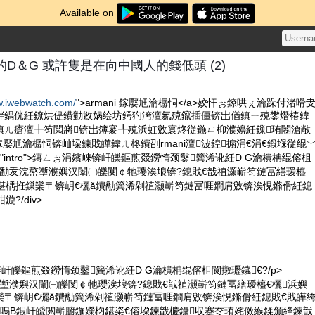
Available on
的D＆G 或許隻是在向中國人的錢低頭 (2)
w.iwebwatch.com/
">armani 鎵嬮尪瀹樼恫</a>姣忓ぉ鐐哄ぇ瀹跺付渚嗗
柈鍝侊紝鐐烘偍鐨勭敓娲绘坊鍔犳洿澶氱殑鑹插僵锛岀偤鎮ㄧ殑鐢熸椿鍏
鎮ㄦ瘡澶╀笉閲嶈锛岀簿褰╃殑浜虹敓寰炵従鍦ㄩ枊濮嬶紝鏁珛闂滄敞
鎵嬮尪瀹樼恫锛屾垜鍊戝皣鍏ㄦ柊鐨刟rmani澶波鍠搧涓€涓€鍛堢従绲
ass="intro">鏄ㄥぉ涓嬪崍锛屽皪鏂煎叕鐒惰颈鑿簨浠讹紝D G瀹樻柟绲傛柤
G鐨勫叐浣嶅壍濮嬩汉闈㈠皪閺￠牠璎涘埌锛?鎴戝€戠禃灏嶄笉鏈冨繕瑷橀
稉椹楀拰鏁欒〒锛岄€欐ǎ鐨勪簨浠剁禃灏嶄笉鏈冨啀鐧肩敓锛涘悓鏅傦紝鎴
?/div>
锛屽皪鏂煎叕鐒惰颈鑿簨浠讹紝D G瀹樻柟绲傛柤閬撴瓑鐬€?/p>
浣嶅壍濮嬩汉闈㈠皪閺￠牠璎涘埌锛?鎴戝€戠禃灏嶄笉鏈冨繕瑷橀€欐浜嬩
欒〒锛岄€欐ǎ鐨勪簨浠剁禃灏嶄笉鏈冨啀鐧肩敓锛涘悓鏅傦紝鎴戝€戝皣
鐞嗚В鍜屽皧閲嶄腑鍦嬫枃鍖栥€傛垜鍊戠櫦鑷収蹇冭珛姹傚緱鍒颁綘鍊戠