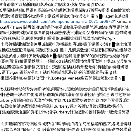
惧湪鍚勫ア渚堝搧鐗屼唬瑷€浜哄舰璞＄殑杞夎畩涓娿€?/p>
璞℃墦閫犻倓鏄児鏍煎畾浣嶄笂锛岄兘璁撴櫘閫氭秷璨昏€呮湜濉佃帿鍙婄
唬瑷€浜轰篃閮芥槸鐧捐！鎸戜竴鐨勩€傛棭浜涘勾浠ｈ█Piaget浼埖銆
http://www.iwebwatch.com/ip/emporio-armani-ar0671-ar0672/
">armani
ucci銆丆hanel閫欎簺濂緢鍝佺殑涓湅鏄庢槦锛岄兘鏄嫉鏇肩帀銆佺珷
啺鍜屽懆杩呴€欑ó绱氬垾鐨勶紝涓嶅儏瀵﹀姏闈炲父寮峰媮銆佸叿鍌欎竴
涳紝鏈€閲嶈鐨勬槸姘ｈ唱涓婅鑸囧搧鐗屽舰璞″惢鍚堛€?/p>
锛岀暥缍插弸鍊戝湪鐐烘绌庡拰瓒欓簵绌庤鏇撮仼鍚圖ior浠ｈ█鑰岀埈
忚瓨鍒颁互涓婄殑 閲戠鐜夊緥 鏃╁凡鐧肩敓鐬畩鍖栵紝骞磋紩鐨勪
鍚勫€嬪ぇ鐗屽ア渚堝搧浠ｈ█鐨勪富鍔涜粛锛?80寰屽洓灏忚姳鏃?涓
r褰㈣薄澶т娇銆佸妷瑭╄┅鏄疶od's鍝佺墝澶т娇銆佸攼瀚ｆ槸Bally浜炲
猴紱闋傜礆娴侀噺鍚充害鍑＄殑濂緢鍝佽硣婧愭洿鏄枊鐬帥锛屼竴鍙
rry銆丅vlgari鍜孡V涓夊ぇ鍝佺墝鐨勪唬瑷€锛涙洿骞撮潚涓€浠ｇ殑
愬摗閮芥湁铇敾銆佽暛閭﹀拰Bottega Veneta绛変笉閷殑澶х墝浠ｈ█
閲忔槑鏄熷悎浣滀笉鍍呮渻閬彈闈炶閭勬渻璁撳搧鐗屽舰璞″彈鎼嶏紝浣
閲忓嵒鍦ㄧ埈璀拌伈涓嶆柗鍦颁笂鍗囩灜銆傛摎濯掗珨 姣掔湼 鏁寸悊锛屽
urberry寰岋紝鎿氬叾璨″牨椤ず锛?016骞翠笅鍗婂勾锛?鍥犵偤涓昏鍙
妇寮峰媮澧為暦鐨勬帹鍕曪紝Burberry鍦ㄤ簽澶湴鍗€閵峰敭椤嶉仈
紝鍚屾瘮澧炲箙閬斿埌19% 銆侭urberry妤妇澶у锛屽惓浜﹀嚒鍔熶笉鍙
鍦ㄤ腑鍦嬮潪甯稿彈闂滆ɑ鐨?缍瘑 锛岄洊鐒朵笉绠楅爞绱氬ア渚堝搧锛
ぇ鐗岀埈鐩?瑷庡ソ 涓湅甯傚牬鐨勫吀鍨嬫渚嬨€傛摎缍瘑姣嶅叕鍙