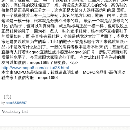
道的，高仿鞋的胶味偏重了一点。再说说大家最关心的价格，高仿鞋的
价格只是正品鞋的三分之一，这也正是大部分人选择高仿鞋的原 因吧。
再一个就是鞋舌上有一点点差别，其它的地方比如，鞋底，内里，走线
这些是一模一样，根本就是分辨不出来的喔。 最后一个就是品质最高的
1比1的鞋子，也可以叫真标鞋，就是鞋标与正品一模一样，也可以说是
正品鞋标的鞋子，因为有一些人一味的追求鞋标，根本就不直接看鞋子
的质量如何，而 是直接去看鞋标，小编是感觉这太过于片面了，毕竟大
家还是要以质量为主的嘛，1比1的鞋子不管是从哪个方面来说质量跟正
品几乎是没有什么区别了。一般的消费者根本是看不出来 的，甚至现在
直接有人打着&ldquo;直接过虎扑鉴定&rdquo;的口号，所以可想而知其
质量的水平了。今天就跟大家聊这些了吧。 有对1比1鞋子有兴趣的朋
友可以加微信：mopo1688了解更多。</p>
http://www.mopo8.com/xieku/23.html
本文由MOPO名品街编辑，转载请说明出处！MOPO名品街-高仿运动
鞋专家！微信客服：mopo1688
（完）
by
nsxx33308597
Vocabulary List