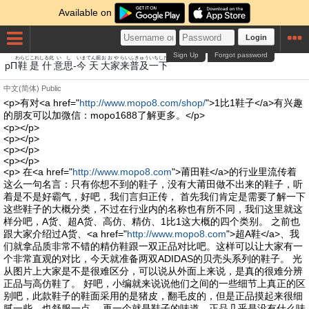
Available on
Login
Sign Up
Forgot password
わらじ
これ
しる此
いし
いま
てん掘
おおや
らい
ふきゅう
いち
した
pΠ
鞋
是
什
意思
-
今
天
大家
来
普及
一
下
中文(简体)
Public
<p>有对<a href="
http://www.mopo8.com/shop/
">1比1鞋子</a>有兴趣
的朋友可以加微信：mopo1688了解更多。</p>
<p></p>
<p></p>
<p></p>
<p></p>
<p> 在<a href="
http://www.mopo8.com
">莆田鞋</a>的行业里流传着
这么一句名言：只有你想不到的鞋子，没有大莆田做不出来的鞋子，听
着是不是好霸气，好吧，我们言归正传， 首先我们肯定是需要了解一下
这些鞋子的大概分类，不过在行业内的名称也有所不同，我们这里就这
样分吧，A货、超A货、高仿、精仿、1比1这大概的四个类别。 之前也
跟大家介绍过A货、<a href="
http://www.mopo8.com
">超A鞋</a>、我
们就拿品质非常不错的精仿鞋跟一双正品对比吧。这样可以让大家有一
个非常直观的对比，今天就准备两双ADIDAS的贝壳头系列的鞋子。 光
从图片上大家是不是很难区分，可以说从外面上来说，是真的很难分辨
正品与高仿鞋了。 好吧，小编就来说说他们之间的一些细节上真正的区
别吧，此款鞋子的鞋面采用的是猪皮，翻毛皮的，但是正品摸起来很细
腻一些，也舒服一点。 再一个就是鞋子的味道，正品几乎是没有什么味