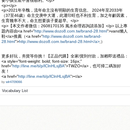
要小孩生產不會很順利。</p>
<p></p>
<p>2021年辛醜，流年命主沒有明顯的生育信息。 2024年至2033年
（37至46歲）命主交庚申大運，此運印旺也不利生育，加之年齡因素，
生育幾率不大，命主想要孩子要趁早。</p>
<p>【本文作者微信：2608170135 風水命理咨詢請添加】</p> 以上專
題内容由<a href="
http://www.dozo8.com.tw/brand-28.html
">vans懶人
鞋</a>推薦（<a href="
http://www.dozo8.com.tw/brand-
28.html
">
http://www.dozo8.com.tw/brand-28.html</a>
;）
更多好玩，夯貨等你挑！【正品代購】全家/貨到付款，加赖即送禮品：
<a style="font-weight: bold; font-size: 16px;"
href="
http://line.me/ti/p/lClnHLsjBA
">TWZO</a>，也可掃二碼加好
友！
<a href="
http://line.me/ti/p/lClnHLsjBA
"></a>
by
wlr4709066
Vocabulary List