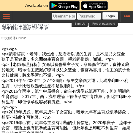
Available on
Login
Sign Up
Forgot password
よう
せいいく
がい
こ
じゅ
ちん
そう
てき
なま
しょう
要
生育
孩
子
需
趁
早
的
生
肖
中文(简体)
Public
<p></p>
<p>讀者咨詢：老師，我已婚，想看看以後的生育，是不是兒女雙全，
孩子是否健康，多久開始生育合適，望老師指點，謝謝。</p>
<p>【老師命理解析】女命以食傷星主子女，命局傷官透幹，食神又藏
於地支，暗示命主把握好瞭可以兒女雙全，傷官為喜用，命主的孩子會
比較健康，將來學習也不錯。</p>
<p>2014年至2023年（27至36歲）命主交辛酉大運，此運梟印旺不利
生育，求子比較艱難或生產不是很順利。</p>
<p>2016年丙申，流年申辰拱合，命主有懷孕或流產可能，但無明顯的
生育信息。2017年丁酉，流年理論上有懷孕或生育跡象，但此年印旺不
利生育，即使懷孕也容易有流產。</p>
<p></p>
<p>2018年戊戌，流年辰戌沖子女宮動，暗示此年有生育或懷孕跡象，
想要小孩此年可抓緊。</p>
<p>2019年己亥，流年命主沒有明顯的生育信息。2020年庚子，流年子
女宮，理論上也有懷孕或生育可能性，但此年也是印旺不利生育，如果