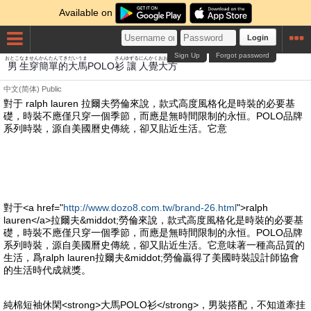
Available on
Login
Sign Up
Forgot password
おとこ
なま
せん
かんたん
てき
だい
うま
さん
ゆずる
にん
かく
おおかた
男
生
穿
簡單
的
大
馬
POLO
衫
讓
人
覺
大方
中文(简体)
Public
對于 ralph lauren 拉爾夫勞倫來說，款式高度風格化是時裝的必要基
礎，時裝不應僅只穿一個季節，而應是無時間限制的永恒。POLO品牌
系列時裝，源自美國曆史傳統，卻又貼近生活。它意
對于<a href="
http://www.dozo8.com.tw/brand-26.html
">ralph
lauren</a>拉爾夫&middot;勞倫來說，款式高度風格化是時裝的必要基
礎，時裝不應僅只穿一個季節，而應是無時間限制的永恒。POLO品牌
系列時裝，源自美國曆史傳統，卻又貼近生活。它意味著一種高品質的
生活，爲ralph lauren拉爾夫&middot;勞倫贏得了美國時裝設計師協會
的生活時代成就獎。
純棉短袖休閑<strong>大馬POLO衫</strong>，男裝搭配，不知道牽挂