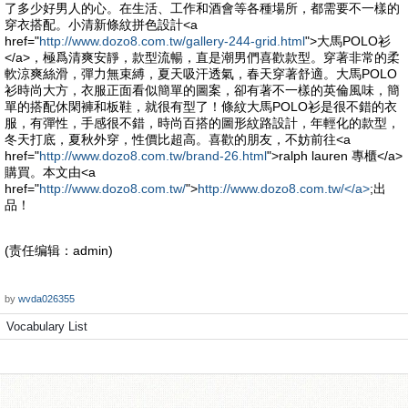
了多少好男人的心。在生活、工作和酒會等各種場所，都需要不一樣的
穿衣搭配。小清新條紋拼色設計<a
href="
http://www.dozo8.com.tw/gallery-244-grid.html
">大馬POLO衫
</a>，極爲清爽安靜，款型流暢，直是潮男們喜歡款型。穿著非常的柔
軟涼爽絲滑，彈力無束縛，夏天吸汗透氣，春天穿著舒適。大馬POLO
衫時尚大方，衣服正面看似簡單的圖案，卻有著不一樣的英倫風味，簡
單的搭配休閑褲和板鞋，就很有型了！條紋大馬POLO衫是很不錯的衣
服，有彈性，手感很不錯，時尚百搭的圖形紋路設計，年輕化的款型，
冬天打底，夏秋外穿，性價比超高。喜歡的朋友，不妨前往<a
href="
http://www.dozo8.com.tw/brand-26.html
">ralph lauren 專櫃</a>
購買。本文由<a
href="
http://www.dozo8.com.tw/
">
http://www.dozo8.com.tw/</a>
;出
品！
(责任编辑：admin)
by
wvda026355
Vocabulary List