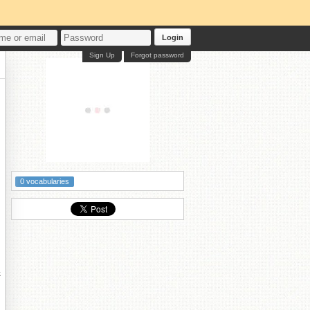
Login
Sign Up
Forgot password
0 vocabularies
嚭