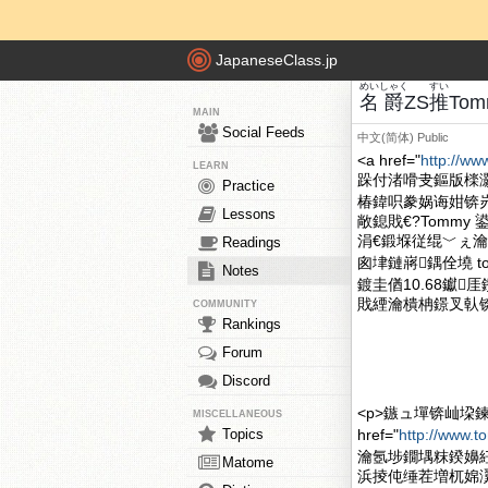
JapaneseClass.jp
めい
しゃく
すい
名
爵
ZS
推
Tom
MAIN
Social Feeds
中文(简体)
Public
<a href="
http://w
LEARN
跺付渚嗗叏鏂版檪
Practice
椿鍏呮豢娲诲姏锛
Lessons
敞鎴戝€?Tommy 
涓€鍛堢従绲﹀ぇ瀹躲€
Readings
囪垏鏈嶈鍝佺墝 
Notes
鍍圭偤10.68钀
戝緸瀹樻柟鐛叉倝
COMMUNITY
Rankings
Forum
Discord
<p>鏃ュ墠锛屾垜
MISCELLANEOUS
Topics
href="
http://www.
瀹氬埗鐗堣粖鍨嬶紝
Matome
浜掕伅缍茬増杌婂瀷