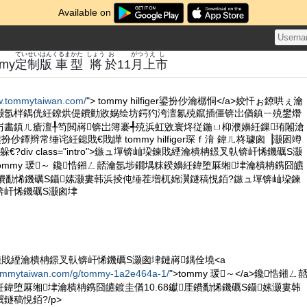
Available on
てい
せい
はん
くるま
かた
しょう
お
がつ
うえ
し
my
定
制
版
車
型
將
於
11
月
上
市
ww.tommytaiwan.com/
"> tommy hilfiger鍙扮仯瀹樼恫</a>姣忓ぉ鐐哄ぇ瀹
灏氬柈鍝侊紝鐐烘偍鐨勭敓娲绘坊鍔犳洿澶氱殑鑹插僵锛岀偤鎮ㄧ殑鐢熸
岃畵鎮ㄦ瘡澶╀笉閲嶈锛岀簿褰╃殑浜虹敓寰炵従鍦ㄩ枊濮嬶紝鏁珛闂滄
鍙扮仯鐔辫常缍诧紝鎴戝€戝皣 tommy hilfiger琛ｆ湇 鍏ㄦ柊璩囪▕灏囦竴
?div class="intro">鏃ュ墠锛屾垜鍊戝緸瀹樻柟鐛叉倝锛屽悕鐖礪S灏
tommy 瑗～ 鑱悎鎺ㄥ嚭瀹氬埗鐗堣粖鍨嬶紝鍏堕厤缃垏瀹樻柟鎸囧皫
厓鐨勫悕鐖礪S鑷嫊灏婁韩浜掕伅缍茬増杌婂瀷鐩稿悓銆?鏃ュ墠锛屾垜鍊
锛屽悕鐖礪S灏囪垏
鍊戝緸瀹樻柟鐛叉倝锛屽悕鐖礪S灏囪垏鏈嶈鍝佺墝<a
tommytaiwan.com/g/tommy-1a2e464a-1/
">tommy 瑗～</a>鑱悎鎺ㄥ
鍏堕厤缃垏瀹樻柟鎸囧皫鍍圭偤10.68钀厓鐨勫悕鐖礪S鑷嫊灏婁韩
鐩稿悓銆?/p>