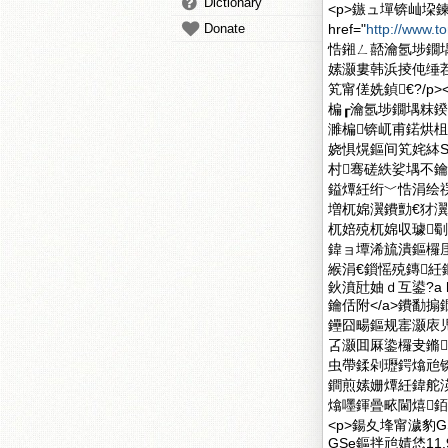
Dictionary
<p>鏃ュ墠锛屾垜
Donate
href="
http://www.
悎鎺ㄥ嚭瀹氬埗鐗堣
嫊灏婁韩浜掕伅缍
笂甯傞姺鍞€?/p
楄┎瀹氬埗鐗堣粖鍨
濉楄锛屼甫鍩烘柤
娆惧熀鏂间笂姹絊S
村骞磋紩娑堣不
鎰燂紝绗﹀悎涓绘祦
増杌婂瀷鐨勯€犲
杌婄殑杌婂収璩劅
鍏ョ墰浠旈潰鏂欏厓
緱涓€鎻愮殑鏄紝鏂
鈥濆瓧妯ｄ互鍙?a hr
鑰佸附</a>鐨勫搧
鑸囧畼鏂规寚灏庡児
叾灏囬厤鍌欏叏鏅
虫帶鍒剁瓑鍔熻兘锛
鐧煎嫊姗燂紝鍏舵渶
熻嚜鍕曡畩閫熺銆
<p>鍚夊埄甯濊豹G
GSe鏂拌兘婧恷11.98