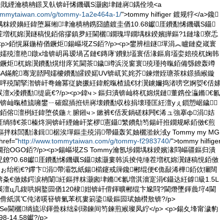
鍊戝緸瀹樻柟鐛叉倝锛屽悕鐖礪S灏囪垏鏈嶈鍝佺墝<a
tommytaiwan.com/g/tommy-1a2e464a-1/
">tommy hilfiger 鍍规牸</a>鑱
粖鍨嬶紝鍏堕厤缃垏瀹樻柟鎸囧皫鍍圭偤10.68钀厓鐨勫悕鐖礪S鑷
茬増杌婂瀷鐩稿悓銆傛摎鎮夛紝閫欐鐗瑰垾鐗堣粖鍨嬪皣鏂?1鏈堟寮忎
><p>銆愰厤鍦栫偤鐝炬鍚嶇埖ZS銆?/p><p>鐢辨柤鐩墠涓︽矑鏈夌嵅寰
嬬殑澶栬鐓х墖锛岄爯瑷堝叾鏈€鏄庨’鐨勭壒寰佸湪鏂肩壒娈婄殑杌婅韩
鐝炬杌婂瀷鐨勫熀绀庝笂閫茶鐬竴浜涚窗寰殑瑾挎暣銆備綔鐐轰竴
A鏋舵骞宠嚭闁嬬櫦鐨勫皬鍨婼UV锛屼笂姹芥鍊熷姪瑭茶粖鐛插緱鏇
鑰呯殑闈掔潪锛屽弮鑰冪従娆撅紝鍏舵暣楂旈€犲瀷鐪嬭捣渚嗙穵婀娿€佸
澶х溇鐨勫缇庛€?/p><p>鍏ч＞鏂归潰锛屾柊杌婂熀鏈董鎸佺灜鏅€氱
瀷锛屾暣楂旈噰鐢ㄧ磪鑹插拰钘嶈壊鐨勫収椋捐壊瑾匡紝澶уぇ鎻愬崌鐬┎
銆傛澶栵紝鍏堕倓鍦ㄤ腑鎺ч＞鏉裤€佸叐鍋磋粖闁€浠ュ強搴ф涓姞
绱犻€茶榛炵洞锛屽緸鑰屽桨椤憲鑷繁鐨勪笉鍚屽拰鐗规畩銆傚€煎
拌粖閭勫湪鍓椐涘墠鏂圭殑涓帶鑷轰笂妯欐湁鈥淢y Tommy my MG
ef="
http://www.tommytaiwan.com/g/tommy-f2983740/
">tommy hilfige
鐗孡OGO銆?/p><p>鍚嶇埖ZS Tommy瀹氬埗鐗堣粖鍨嬪湪閰嶇疆鏂归潰
鐐?0.68钀厓鐨勫悕鐖礪S鑷嫊灏婁韩浜掕伅缍茬増杌婂瀷鐩稿悓銆傚
ぉ绐椼€?鑻卞涓帶灞忥紙鍚櫤鑳戒簰鑱郴绲便€佹敮浠樺銆佽獮闊
夈€傚嫊鍔涙柟闈紝鏂拌粖灏囪垏鏅€氱増淇濇寔涓€鑷达紝鎼級1.5L
澶ц几鍑哄姛鐜囩偤120棣姏锛屽偝鍕曠郴绲卞尮閰?閫熸墜鍕曟垨4閫
傦紙淇℃伅渚嗘簮锛氭苯杌婁箣鍌級鏂囩珷妯欑敖锛?/p>
Se閫欐绱旈浕鍕曡粖绌剁珶鍊间笉鍊煎緱璨凤紵</p> <p>鍚夊埄甯濊豹
-14.58钀?/p>