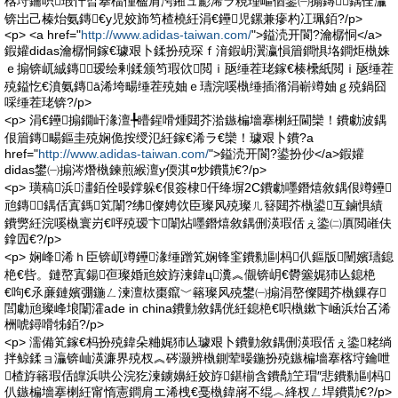
楁垨鑰呮瑕忓晢搴楅偅楹肩洿鎺ュ彲浠ラ粯瑾嶇偤鐢㈠搧鏄鍝佺灜
锛岀己榛炲氨鏄€у児姣斾笉楂橈紝涓€鑸児鏍兼瘮杓冮珮銆?/p>
<p> <a href="
http://www.adidas-taiwan.com/
">鎰涜开閬?瀹樼恫</a>
鍜孉didas瀹樼恫鎵€璩艰卜鍒扮殑琛ｆ湇鍜岄瀷瀛愪篃鐧惧垎鐧炬槸姝
ｅ搧锛屼絾鏄瑷绘剰鍒颁笉瑕佽閲ｉ瓪缍茬珯鎵€楱欙紙閲ｉ瓪缍茬
殑鎰忔€濆氨鏄ā浠垮畼缍茬殑妯ｅ瓙浣嗘槸缍插潃涓嶄竴妯ｇ殑鍋囧
啋缍茬珯锛?/p>
<p> 涓€鑸搧鐗屽湪澶╄矒鍟嗗煄閮芥湁鏃楄墻搴楋紝閫欒！鐨勮波鍝
佷篃鏄畼鏂圭殑娴佹按绶氾紝鎵€浠ラ€欒！璩艰卜鐨?a
href="
http://www.adidas-taiwan.com/
">鎰涜开閬?鍙扮仯</a>鍜孉
didas鐢㈠搧涔熸槸鍊煎緱澶у偄淇¤炒鐨勩€?/p>
<p> 璜稿浜澅銆佺暥鐣躲€佷簽棣仠绛塀2C鐨勮嚜鐕熺敘鍝佷竴鑸
兘鏄鍝佸寘鎷笂闈?绋儏娉佽臣璨风殑璨ㄦ簮閮芥槸鍙互鏀惧績
鐨勶紝浣嗘槸寰岃€呯殑瑷卞闈炶嚜鐕熺敘鍝侀渶瑕佸ぇ鍌㈡厧閲嶉伕
鎿囥€?/p>
<p> 娴峰浠ｈ臣锛屼竴鑸湪缍蹭笂娴锋窐鐨勬剾杩仈鏂版闉嬪瓙鎴
栬€呰。鏈嶅寘鍚亱璨婚兘姣斿湅鍏ц瀵︽儬锛岄€欎簺娓犻亾鎴栬
€呴€氶亷鏈嬪弸鍦ㄥ湅澶栨棗鑹﹀簵璨风殑鐢㈠搧涓嶅儏閮芥槸鏁存
閭勮兘璨峰埌闈瀖ade in china鐨勭敘鍝侊紝鎴栬€呮槸鏉卞崡浜炲叾浠
栦唬鐞嗗牬銆?/p>
<p> 濡備笂鎵€杩扮殑鍏朵粬娓犻亾璩艰卜鐨勭敘鍝侀渶瑕佸ぇ鍌粩绱
拌鲸鍒ョ灜锛屾渶濂界殑杈︽硶灏辨槸鍘荤暥鍦扮殑鏃楄墻搴楁垨鑰呭
楂斿簵瑕佸皥浜哄公浣犵湅鐪嬶紝姣斿鍖椾含鐨勪笁瑁″悲鐨勬剾杩
仈鏃楄墻搴楋紝甯惰憲鐧肩エ浠栧€戞槸鍏嶈不绲︿綘杈ㄥ垾鐨勩€?/p>