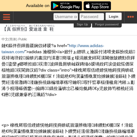
Available on
Login
Sign Up
Forgot password
まこと
かり
べんべつ
あい
てき
たち
わらべ
わらじ
【
真
假
辨別
】
愛
迪
達
童
鞋
中文(简体)
Public
鏈€鏂伴亱鍕曟疆娴佽硣瑷?a href="
http://www.adidas-
taiwan.com/
">adidas 瀹樼恫</a>姣忓ぉ鐐哄ぇ瀹跺付渚嗗叏鏂扮殑娼
祦绯诲垪鍠搧锛岃畵浣犳渶蹇簡瑙ｇ暥涓嬪叏鐞冩渶闋傚皷鐨勯亱鍕
曡鍌欒┏鎯呭拰娼祦澶波鍕曟厠锛屾槑鏄熻ō瑷堝姪鍔涙偍鎴愮偤琛
楅牠娼祦閬斾汉銆?div class="intro">棣栧厛瑕佸緸婧愰牠鎶撹捣锛屼
篃灏辨槸瑾綘鐨勯€欐琛ｆ湇鎴栬€呴瀷瀛愭槸寰炲摢鍊嬪湴鏂硅卜鐨
勶紝濡傛灉鏄湰鍦扮殑鏃楄墻搴楁垨鑰呮瑕忓晢搴楅偅楹肩洿鎺ュ彲
浠ラ粯瑾嶇偤鐢㈠搧鏄鍝佺灜锛岀己榛炲氨鏄€у児姣斾笉楂橈紝涓
€鑸児鏍兼瘮杓冮珮銆?/div>
<p> 棣栧厛瑕佸緸婧愰牠鎶撹捣锛屼篃灏辨槸瑾綘鐨勯€欐琛ｆ湇鎴
栬€呴瀷瀛愭槸寰炲摢鍊嬪湴鏂硅卜鐨勶紝濡傛灉鏄湰鍦扮殑鏃楄墻搴