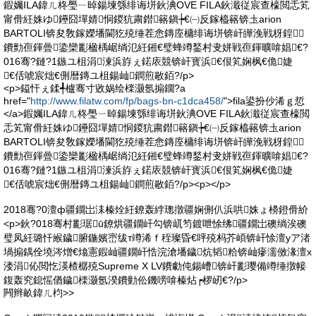
鍜孎ILA鍏ㄦ柊璺ㄧ晫鍚堜綔绯诲垪鈥淟OVE FILA鈥濈従宸查檺閲忎笂
甯傦紝姝ゆ鑸囧墠婧恫鍐犺粛鐟簵鎭┾€㈠反鎵橀簵锛圡arion
BARTOLI锛夋敎鎵嬫墦閫犵殑缍茬悆鏄庢槦绯诲垪锛屽皣浼戦枒鍠
鐨勯亱鍕曡鍌欒彲楹楀崌绱氾紝鎺€璧蜂竴鍫村叏姘戦亱鍕曠啽娼€?
016骞?鏈?1鏃ユ柤涓湅浜斿ぇ鍩庡競锛屽寳浜€佷笂娴枫€佹婕
€佸唬宸炪€侀暦鏄ユ柤鍚屾鐧煎敭銆?/p>
<p>鎰忓ぇ鍒╃櫨骞寸敓娲绘檪灏氬搧鐗?a
href="
http://www.filatw.com/fp/bags-bn-c1dca458/
">fila鍙扮仯浠ｇ悊
</a>鍜孎ILA鍏ㄦ柊璺ㄧ晫鍚堜綔绯诲垪鈥淟OVE FILA鈥濈従宸查檺閲
忎笂甯傦紝姝ゆ鑸囧墠婧恫鍐犺粛鐟簵鎭┾€㈠反鎵橀簵锛圡arion
BARTOLI锛夋敎鎵嬫墦閫犵殑缍茬悆鏄庢槦绯诲垪锛屽皣浼戦枒鍠
鐨勯亱鍕曡鍌欒彲楹楀崌绱氾紝鎺€璧蜂竴鍫村叏姘戦亱鍕曠啽娼€?
016骞?鏈?1鏃ユ柤涓湅浜斿ぇ鍩庡競锛屽寳浜€佷笂娴枫€佹婕
€佸唬宸炪€侀暦鏄ユ柤鍚屾鐧煎敭銆?/p><p></p>
2018骞?0澶ф疆鐗岀洡榛烇紝鐐轰綍璁撴疆娴侀仈浜哄姝ょ櫋鐙傦紒
<p>鈥?018骞村彲琚ū鐐烘疆鐗屽勾锛屼笉鍍呭悇绋疆鐗岀礇绱涘礇
璧凤紝璐忓緱鐬腑鍦嬪崈绂т竴浠ｆ秷璨昏€呯殑杩芥崸锛屽悇澶уア渚
堝搧鍝佺墝涔熷€熻憲鍜屾疆鐗屽悎浣滄墦鐬炕韬粭锛屾瘮濡傚湪澶х
溇涓伈閲忔渶楂樼殑Supreme X LV鐨勮伅鍚嶆锛屽彲璎備竴缍撴帹
鍑轰究鎴愮偤鐬檪灏氬湀鐨勭伀鐖嗙啽榛炶┍椤屻€?/p>
闁辫畝鍏ㄦ枃>>