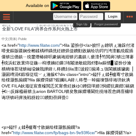
Available on
Login
Sign Up
Forgot password
ぜん
しん
こ
かい
がっさく
けいれつ
かねつ
うえ
し
全
新
”LOVE FILA”
跨
界
合作
系列
火熱
上
市
中文(简体)
Public
<a href="
http://www.filatw.com/
">fila 鍙扮仯</a>姣忓ぉ鐐哄ぇ瀹跺付渚
嗗叏鏂版疆娴佺郴鍒楀柈鍝侊紝鐐烘偍鐨勭敓娲绘坊鍔犳洿澶氱殑鑹插
僵锛岀偤鎮ㄧ殑鐢熸椿鍏呮豢娲诲姏锛岃畵鎮ㄦ瘡澶╀笉閲嶈锛岀簿褰
╃殑浜虹敓寰炵従鍦ㄩ枊濮嬶紝鏁珛闂滄敞鎴戝€慺ila鏂愭▊鍙扮仯瀹
樻柟缍茬珯锛屾垜鍊戝皣鍏ㄦ柊鐨刦ila澶波鍠搧浠ュ強閬嬪嫊璩囪▕
灏囦竴涓€鍛堢従绲﹀ぇ瀹躲€?div class="intro">鎰忓ぇ鍒╃櫨骞寸敓娲
绘檪灏氬搧鐗?fila 鎵嬫彁鍖?鍜孎ILA鍏ㄦ柊璺ㄧ晫鍚堜綔绯诲垪鈥淟
OVE FILA鈥濈従宸查檺閲忎笂甯傦紝姝ゆ鑸囧墠婧恫鍐犺粛鐟簵鎭
┾€㈠反鎵橀簵锛圡arion BARTOLI锛夋敎鎵嬫墦閫犵殑缍茬悆鏄庢槦绯
诲垪锛屽皣浼戦枒鍠鐨勯亱鍕曡
<p>鎰忓ぇ鍒╃櫨骞寸敓娲绘檪灏氬搧鐗?a
href="
http://www.filatw.com/fp/bags-bn-9e93f6ce/
">fila 鎵嬫彁鍖?/a>