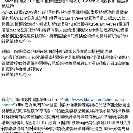
Coach鐧间綀2019鏃╃楂樼礆鏈嶉＞绯诲垪 Coach涓湅棣栫榛炰寒
榄旈兘
<p>2018骞?2鏈?鏃ワ紝 涓婃捣 鈥?缇庡湅楂樼鐢熸椿鏂瑰紡鏅傚皻
鍝佺墝Coach鍩疯鍓垫剰绺界洠Stuart Vevers鐗瑰垾鎺ㄥ嚭2019鍏ㄦ
柊鏃╃楂樼礆鏈嶉＞绯诲垪锛屾湰娆″ぇ绉€鏇存槸Stuart Vevers鑷摂
浠籆oach鍩疯鍓垫剰绺界洠涓︽垚鍔熷鐝綜oach鍝佺墝骞磋紩鍖栬
綁鍨嬩互渚嗙殑棣栨闆㈤枊绱愮磩鐧间綀鍝佺墝鍏ㄦ柊绯诲垪銆?/p>
闁辫畝鍏ㄦ枃>>
鐧捐！鎸戜竴锛侀€欏€嬪啲澶╀綘闅婚渶瑕佷竴闆欑煭闈达綖
<p>寰炲墠鍐ぉ鎰涘厜鑵崇┛闉嬬殑濡瑰瓙鍊戯紝濡備粖涔熻秺渚嗚秺
鎳傚緱椁婄敓銆備竴闆欐€у児姣旇秴楂樼殑鐭オ涓€韬嶆垚鐬倷鎵嬪
彲鐔辩殑棣欓椁戙€?
闁辫畝鍏ㄦ枃>>
鎯宠浜嗚В鏇村闂滄柤<a href="
http://www.filatw.com/fc/increase-
shoes/
">fila 澧為珮闉?/a>璩囪▕娑堟伅鐨勬湅鍙嬶紝涓嶅Θ闂滄敞寰岀
簩鐨勫牨閬撴秷鎭€茶鍜ㄨ銆傚叏鍫存墍鏈夋柊鍝佷綆鑷?鎶樿捣锛
屾柊娆句笉鏂蜂笂鏋讹紝閫辨棩閫辨湯璩肩墿鏇存槸浜湁灏堝爆鎶樻
墸鍎儬锛岄鍠滈€ｉ€ｏ紝姝ｅ搧澶波锛屾敮鎸佸皥娅冮璀夛紝7澶
╅憭璩炴湡锛?澶╃劇鐞嗙敱閫€鎻涜波锛屽績鍕曪紝涓嶅琛屽嫊锛岃稌