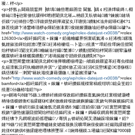
璨ㄥ柈</p>
<p>妤氬ぉ閮藉競鍫辫▕锛堣鑰呰憠鏂囨尝 閫氳▕鍝￠粌濞燂級鏄ㄦ棩
锛屾澶╅兘甯傚牨瑷樿€呭緸闈掑北璀︽柟鐛叉倝锛屾鏅?鍊嬪鏈堝
伒鏌ワ紝绱呰璺淳鍑烘墍鎶撶嵅娑夊珜瑭愰鐨勨€滃井鍟嗏€濄€?1
姝茬殑娣卞湷鐢峰瓙椤ф煇銆傚湪寰俊鏈嬪弸鍦堬紝椤ф煇鑷ū璩?a
href="
http://www.watch-comedy.org/wp/rolex-datejust-rx0038/
">rolex
126303</a>鍜屽嫗鍔涘＋鎵嬭〃銆備粬钀界恫寰屼氦浠ｏ紝浠栧鏍瑰
氨娌掓湁鍕炲姏澹墜琛紝浠栫櫦绲﹁卜鍌㈢殑瀵︾墿銆佺墿娴佸揩閬
炲柈锛屽闅涗笂鏄粬鏀滃付鑷繁濉ソ鐨勫揩閬炲柈閬庡鍘荤灜棣
欐腐锛屽湪棣欐腐鐨勫ア渚堝搧娅冭嚭鎿烘媿鐨勩€?/p>
<p>寰愬厛鐢熷湪闈掑北鍗€缍撶嚐钁椾竴鍌㈠唬鍛婂叕鍙革紝骞虫檪鏈
夊緢澶氫汉鍔犱粬鐐哄井淇″ソ鍙嬨€傚叾涓紝涓€浣嶅悕鍙€溍椕楁
鍝佸悕琛ㄧ溂閺″簵鈥濈殑濂藉弸鍦ㄦ湅鍙嬪湀璩?a
href="
http://www.watch-comedy.org/wp/rolex-datejust-rx0038/
">rolex
bamford</a>鍜屽嫗鍔涘＋鎵嬭〃锛屽皪鏂规檪甯稿睍绀哄鎴朵笅鍠
殑蹇仦鍦栫墖銆?/p>
<p>鍘诲勾8鏈?5鏃ユ櫄锛屽緪鍏堢敓鍜屽皪鏂逛氦娴侊紝寰楃煡灏嶆
柟缍借櫉鐐衡€滃皬鑳栤€濄€傚緪鍏堢敓鐪嬩腑鐬叐娆句簩鎵嬪嫗鍔涘
＋鎵嬭〃锛岄洐鏂圭磩瀹氬児鏍肩偤8.9钀厓銆傛鏃ワ紝寰愬厛鐢熶
粯娆?灏忚儢灏囧揩閬炲柈銆佸嫗鍔涘＋鎵嬭〃鎷嶇収鐧肩郸寰愬厛鐢
燂紝绋卞凡鐧艰波銆傜瓑鐬ソ骞惧ぉ锛岄伈閬叉湭鏀跺埌鎵嬭〃銆?
鏈?9鏃ワ紝寰愬厛鐢熸矑鏈夋煡鍒颁换浣曠墿娴佷俊鎭紝鍚戝皬鑳栬
姹傞€€娆俱€傚皬鑳栬嚜绋辨墜琛ㄨ娴烽棞鏌ユ墸鐬紝閫€鐬?000鍏