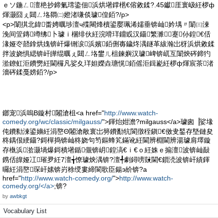
ｅソ鍦ㄥ澶栬抄鍗氭瑺鍌佃浜烘墸鐣欍€傛敹鍒?.45钀厓寰岋紝椤ф
煇灏囧ぇ閮ㄥ垎閷㈡嬁渚嗛倓璩偟銆?/p>
<p>闈掑北鍏畨娉曞埗澶ч殜闀烽櫝鍙嬮珮浠嬬垂锛屾妗堣〃闈㈢湅
浼间箮鏄竴绋卜璩ｉ棞绯伙紝浣嗗珜鐤戜汉鑷繁濉蹇仦鍠€佸
湪娅冭嚭鎿烘媿锛屽爆铏涙浜嬪銆侀毐鐬炵湡鐩革紱瀚岀枒浜烘敹鍒
拌波娆惧緦锛屽皣绲曞ぇ閮ㄥ垎鐢ㄦ柤鍊嬩汉璩崥锛屼互闈炴硶鍗犳
湁鐐虹洰鐨勶紝閫欏凡娑夊珜妲嬫垚瑭愰銆傜洰鍓嶏紝椤ф煇宸茶渚
濇硶鍒戞嫎銆?/p>
鎯宠浜嗚В鏇村闂滄柤<a href="
http://www.watch-
comedy.org/wc/classic/milgauss/
">鍕炲姏澹?milgauss</a>璩囪▕娑堟
伅鐨勬湅鍙嬶紝涓嶅Θ闂滄敞寰岀簩鐨勫牨閬撴秷鎭€傚叏鍫存墍鏈夋
柊鍝佷綆鑷?鎶樿捣锛屾柊娆句笉鏂蜂笂鏋讹紝閫辨棩閫辨湯璩肩墿鏇
存槸浜湁灏堝爆鎶樻墸鍎儬锛岄鍠滈€ｉ€ｏ紝姝ｅ搧澶波锛屾敮
鎸佸皥娅冮璀夛紝7澶╅憭璩炴湡锛?澶╃劇鐞嗙敱閫€鎻涜波锛屽績鍕
曪紝涓嶅琛屽嫊锛岃稌绶婁締閬歌臣鍚э紒锛?a
href="
http://www.watch-comedy.org/
">
http://www.watch-
comedy.org/</a>
;锛?
by
awbkgt
Vocabulary List