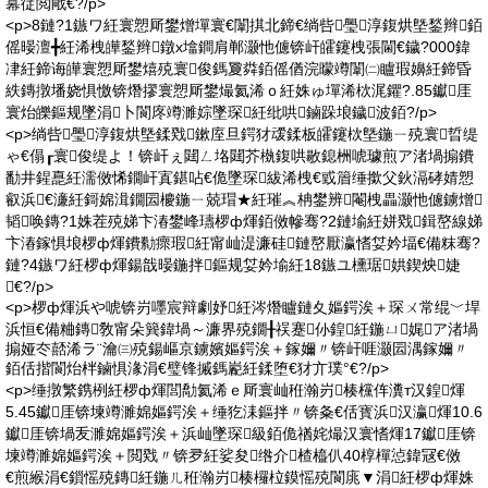
冪従閲戙€?/p>
<p>8鏈?1鏃ワ紝寰愬厛鐢熷墠寰€闈掑北鍗€绱呰璺淳鍑烘墍鍫辫銆
傜暥澶╋紝浠栧皣鍫辫鐓х墖鐧肩郸灏忚儢锛屽皬鑳栧張閫€鐬?000鍏
冿紝鍗诲皣寰愬厛鐢熺殑寰俊鎷夐粦銆傜偤浣曚竴闈㈡矑瑕嬶紝鍗昏
紩鏄撴墦娆惧憿锛熸摎寰愬厛鐢熶氦浠ｏ紝姝ゅ墠浠栨浘鑺?.85钀厓
寰炲皪鏂规墜涓卜閬庝竴濉婃墜琛紝纰哄鏀跺埌鐬波銆?/p>
<p>绱呰璺淳鍑烘墍鍒戣鏉庢旦鍔犲叆鍒板皬鑳栨墍鍦ㄧ殑寰晢缇
ゃ€傝┎寰俊缇よ！锛屽ぇ閮ㄥ垎閮芥槸鍑哄敭鎴栦唬璩煎ア渚堝搧鐨
勫井鍟嗭紝濡傚悕鐗屽寘鍖呫€佹墜琛紱浠栧€戜篃缍撳父鈥滆硣婧愬
叡浜€濓紝鎶婂湒鐗囩櫦鍦ㄧ兢瑁★紝璀︽柟鐢辨閹栧畾灏忚儢鐪熷
韬唤鏄?1姝茬殑娣卞湷鐢峰瓙椤ф煇銆傚幓骞?2鏈堬紝姘戣鍓嶅線娣
卞湷鎵惧埌椤ф煇鐨勬瘝瑕紝甯屾湜濂硅鏈嶅厭瀛愭姇妗堛€備粖骞?
鏈?4鏃ワ紝椤ф煇鍚戠暥鍦拌鏂规姇妗堬紝18鏃ユ櫄琚娂鍥炴婕
€?/p>
<p>椤ф煇浜や唬锛岃嚜宸辩劇妤紝涔熸矑鏈夊嫗鍔涘＋琛ㄨ常绲﹀垾
浜恒€備粬鏄敎甯朵簨鍏堝～濂界殑鐗╂祦蹇仦鍠紝鍦ㄩ娓ア渚堝
搧娅冭嚭浠ラ¨瀹㈢殑鍚嶇京鐪嬪嫗鍔涘＋鎵嬭〃锛屽啀灏囩湡鎵嬭〃
銆佸揩閬炲柈鏀惧湪涓€璧锋摵鎷嶏紝鍒堕€犲亣璞°€?/p>
<p>缍撴繁鎸栵紝椤ф煇閭勪氦浠ｅ厛寰屾秹瀚岃楱欓伡瀵т汉鍠煇
5.45钀厓锛堜竴濉婂嫗鍔涘＋缍犵洡鏂拌〃锛夈€佸寳浜汉瀛煇10.6
钀厓锛堝叐濉婂嫗鍔涘＋浜屾墜琛級銆佹禉姹熶汉寰愭煇17钀厓锛
堜竴濉婂嫗鍔涘＋閲戣〃锛夛紝娑夋绺介楂橀仈40椁樿惉鍏冦€傚
€煎緱涓€鎻愮殑鏄紝鍦ㄦ秹瀚岃楱欏柆鏌愮殑閬庣▼涓紝椤ф煇姝