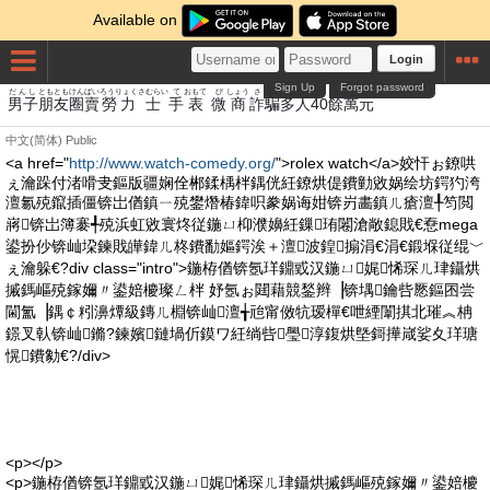
Available on
Login
Sign Up
Forgot password
だんし
とも
とも
けん
ばい
ろうりょく
さむらい
て
おもて
び
しょう
さ
へん
たじん
よ
まん
もと
男子
朋
友
圈
賣
勞力
士
手
表
微
商
詐
騙
多人
40
餘
萬
元
中文(简体)
Public
<a href="
http://www.watch-comedy.org/
">rolex watch</a>姣忓ぉ鐐哄
ぇ瀹跺付渚嗗叏鏂版疆娴佺郴鍒楀柈鍝侊紝鐐烘偍鐨勭敓娲绘坊鍔犳洿
澶氱殑鑹插僵锛岀偤鎮ㄧ殑鐢熸椿鍏呮豢娲诲姏锛岃畵鎮ㄦ瘡澶╀笉閲
嶈锛岀簿褰╃殑浜虹敓寰炵従鍦ㄩ枊濮嬶紝鏁珛闂滄敞鎴戝€憃mega
鍙扮仯锛屾垜鍊戝皣鍏ㄦ柊鐨勫嫗鍔涘＋澶波鍠搧涓€涓€鍛堢従绲﹀
ぇ瀹躲€?div class="intro">鍦栫偤锛氬珜鐤戜汉鍦ㄩ娓悕琛ㄦ珒鑷烘
摵鎷嶇殑鎵嬭〃鍙婄櫦璨ㄥ柈 妤氬ぉ閮藉競鍫辫▕锛堣鑰呰憠鏂囨尝
閫氳▕鍝￠粌濞燂級鏄ㄦ棩锛屾澶╅兘甯傚牨瑷樿€呭緸闈掑北璀︽柟
鐛叉倝锛屾鏅?鍊嬪鏈堝伒鏌ワ紝绱呰璺淳鍑烘墍鎶撶嵅娑夊珜瑭
愰鐨勨€?/div>
<p></p>
<p>鍦栫偤锛氬珜鐤戜汉鍦ㄩ娓悕琛ㄦ珒鑷烘摵鎷嶇殑鎵嬭〃鍙婄櫦