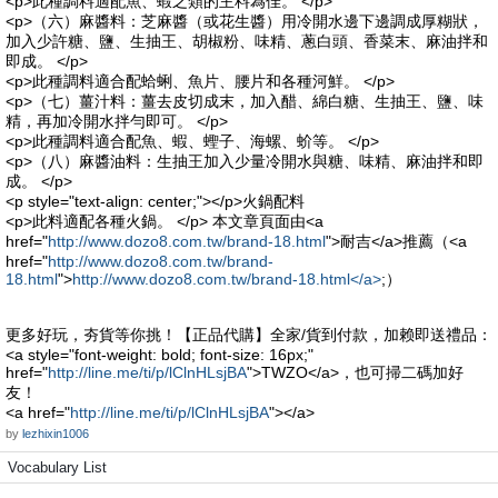
<p>此種調料適配魚、蝦之類的主料為佳。 </p>
<p>（六）麻醬料：芝麻醬（或花生醬）用冷開水邊下邊調成厚糊狀，
加入少許糖、鹽、生抽王、胡椒粉、味精、蔥白頭、香菜末、麻油拌和
即成。 </p>
<p>此種調料適合配蛤蜊、魚片、腰片和各種河鮮。 </p>
<p>（七）薑汁料：薑去皮切成末，加入醋、綿白糖、生抽王、鹽、味
精，再加冷開水拌勻即可。 </p>
<p>此種調料適合配魚、蝦、蟶子、海螺、蚧等。 </p>
<p>（八）麻醬油料：生抽王加入少量冷開水與糖、味精、麻油拌和即
成。 </p>
<p style="text-align: center;"></p>火鍋配料
<p>此料適配各種火鍋。 </p> 本文章頁面由<a
href="
http://www.dozo8.com.tw/brand-18.html
">耐吉</a>推薦（<a
href="
http://www.dozo8.com.tw/brand-
18.html
">
http://www.dozo8.com.tw/brand-18.html</a>
;）
更多好玩，夯貨等你挑！【正品代購】全家/貨到付款，加赖即送禮品：
<a style="font-weight: bold; font-size: 16px;"
href="
http://line.me/ti/p/lClnHLsjBA
">TWZO</a>，也可掃二碼加好
友！
<a href="
http://line.me/ti/p/lClnHLsjBA
"></a>
by
lezhixin1006
Vocabulary List