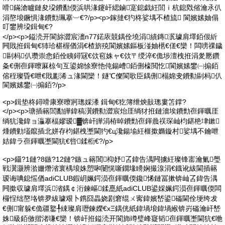
嗗鏋滄矑鏈夋垜鐨勫偄浜哄湪鑳屽緦鏀寔鎴戯紝閭ｉ杭鎴戣偗瀹氶仈
涓嶅埌鐝惧湪鐨勯珮搴︺€?/p><p>鎵撻€犳柊娑堣不楂旈 閬嬪嫊妯傝
叮鐢辨垜鍓甸€?
</p><p>鎰涜开閬旀澀宸瀒n77鍩庡競鍝佺墝涓績鏄泦璩肩墿銆佷紤
闁戝拰鍓甸€犻珨椹楃偤涓€楂旂殑閬嬪嫊鏂板湴妯欍€傞€欒！闆嗙祼鐬
剾杩仈瓒崇悆銆佺眱鐞冦€佽窇姝ャ€佽〒绶淬€佹埗澶栧拰涓夎憠鑽
夈€侀亱鍕曢厤椋句互鍙婂悇寮忚伅鍚嶆銆侀檺閲忔閬嬪嫊鐢㈠搧銆
傛秷璨昏€呭€戝彲浠ュ湪閫欒！鐩℃儏閬歌臣鍝侀榻婂叏鐨勬剾杩仈
閬嬪嫊鐢㈠搧銆?/p>
<p>鍓垫柊鐞嗗康寮曢牁璁婇潻 鍓甸€犵簿绁炴敼璁婁笘鐣?
</p><p>瑭插簵閭勫皣鍏稿瀷鐨勬澀宸炲厓绱犲拰鏈濇埃鐨勯亱鍕曞厓
绱犺瀺鍏ョ灜搴楅嫪瑷▓锛屽皣涓栫晫鐨勯亱鍕曟祦琛屾枃鍖栬垏鏉
煄鐨勭壒鑹插北姘存枃鍖栧壍閫犳€ц瀺鍚堬紝榧撳嫷鏇村娑堣不鑰呭
姞鍏ラ亱鍕曞壍閫犺€呰鍒椼€?/p>
<p>鑷?1鏈?8鏃?12鏈?鏃ュ簵閶枊妤叾鍏告湡闁擄紝璨锋寚瀹氭璺
戦瀷灏辨湁姗熸渻寰楀埌姝愬啝闄愰噺鐗堟矏娴撮湶涓€鐡讹紱閫插簵
瑷诲唺鎴愮偤adiCLUB鍜岄姵鍔涢亱鍕曞偄鑱悕鏈冨摗锛屾叾鍏告湡
闁撳収璩肩墿浜渻鍝￠洐鍊嶇鍒嗭紙adiCLUB鍙婇姵鍔涢亱鍕曞偄闆
欏悜绌嶅垎锛夛紱璩艰卜鎸囧畾娆剧窘绲ㄨ寗鍏嬪嵆鍙磮閫佺埂绔犮
€侀甯躲€佹疆鐜╀綀璨肩瓑鍊嬫€хΞ鍝侊紙鍏堝埌鍏堝緱锛岃磮瀹屽嵆
姝級銆傚揩渚嗛€欒！锛屽拰鎰涜开閬斾竴璧峰寲韬亱鍕曞壍閫犺€咃