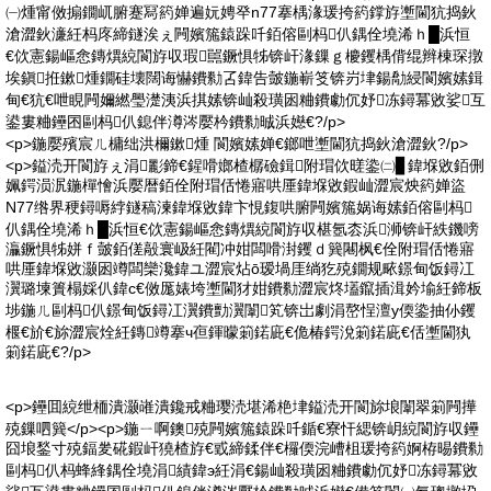
㈠煄甯傚搧鐗屼腑蹇冩箹婵遍妧娉癷n77搴楀湪瑗挎箹鐣斿壍閫犺捣鈥
滄澀鈥濓紝杩庝締鐩涘ぇ闁嬪箷鎱跺吀銆傛剾杩仈鍝佺墝浠ｈ█浜恒
€佽憲鍚嶇悆鏄熼綂閬斿収瑕嚚鐝惧牬锛屽湪鏁ｇ櫦钁楀偝绲辫棟琛撴
埃鎭拰鏉煄鐗硅壊闊诲懗鐨勬叾鍏告皼鍦嶄笅锛岃垏鍚勪綅閬嬪嫊鍓
甸€犺€呭睍闁嬭繎璺濋洟浜掑嫊锛屾殺璜囦粬鐨勮伔妤冻鐞冪敓娑互
鍙婁粬鑸囨剾杩仈鎴伴澊涔嬮枔鐨勬晠浜嬨€?/p>
<p>鍦嬮殯宸ㄦ槦绌洪檷鏉煄 閬嬪嫊婵€鎯呭壍閫犺捣鈥滄澀鈥?/p>
<p>鎰涜开閬斿ぇ涓彲鍗€鍟嗗嫏楂樼礆鍓附瑁佽暛鍌㈡▊鍏堢敓銆侀
姵鍔涢泦鍦樿懀浜嬮暦銆佺附瑁佸惓寤哄厜鍏堢敓鍜屾澀宸炴箹婵盜
N77绺界稉鐞嗕綍鐩稿湅鍏堢敓鍏卞悓鍑哄腑闁嬪箷娲诲嫊銆傛剾杩
仈鍝佺墝浠ｈ█浜恒€佽憲鍚嶇悆鏄熼綂閬斿収椹氬枩浜浉锛屽紩鐖嗙
灜鐝惧牬姘ｆ皼銆傞毃寰岋紝閵冲姏闆嗗湗钁ｄ簨闀枫€佺附瑁佸惓寤
哄厜鍏堢敓灏囦竴闆欒瀺鍏ユ澀宸炶ō瑷堝厓绱犵殑鐗规畩鐛甸饭鐞冮
瀷璐堜簣榻婇仈鍏с€傚厖婊垮壍閫犲姏鐨勬澀宸炵壒鑹插湒妗堬紝鍗板
埗鍦ㄦ剾杩仈鐛甸饭鐞冮瀷鐨勯瀷闈笂锛岀劇涓嶅悜澶у偄鍌抽仦钁
椻€斺€旀澀宸烇紝鏄竴搴ч亱鍕曚箣鍩庛€佹椿鍔涗箣鍩庛€佸壍閫犱
箣鍩庛€?/p>
<p>鑸囬綂绁栭潰灏嶉潰鑱戒粬璎涜堪浠栬垏鎰涜开閬旀埌闈翠箣闁撶
殑鏁呬簨</p><p>鍦ㄧ啊鐭殑闁嬪箷鎱跺吀鍎€寮忓緦锛岄綂閬斿収鑸
囧埌鍫寸殑鍢夎硴鍜屽獟楂斿€戜締鍒伴€欏偄浣嶆柤瑗挎箹婀栫晹鐨勬
剾杩仈杩蜂綘鍝佺墝涓績鍏э紝涓€鍚屾殺璜囦粬鐨勮伔妤冻鐞冪敓