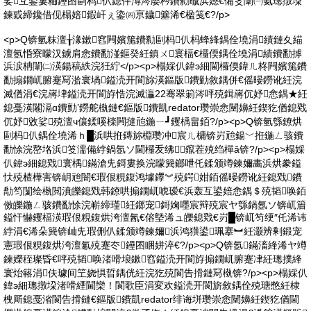
娑互鍙婁粬鑸囨剾杩仈鎴伴澊涔嬮枔鐨勬晠浜嬨€備笅闈㈠氨璁撴垜
鍊戜締鑱借伣榻婄鍜屽ぇ鍌㈣亰鐬簺浠€楹笺€?/p>
<p>Q锛氫粖澶╁湪鏉窞闁嬪箷鐨勬剾杩仈杩蜂綘鍝佺墝涓績鏈夊緢
澶氬惛寮曚汉鐪肩悆鐨勫湴鏂癸紝鎮ㄨ寰楅€欏偄鍝佺墝涓績鐨勫摢
浜涙柟闈㈡渶鍚稿紩浣狅紵</p><p>榻婇仈鍏э細閫欏偄鍏ㄦ柊闁嬪箷鐨
勫搧鐗屼腑蹇冩湁寰堝鎰涜开閬旀渶鏂版鐨勭敘鍝併€傜暥鐒讹紝浣
滅偤涓€浣嶈垏鎰涜开閬斿悎浣滅灜22骞翠箣涔呯殑鍓嶈伔妤悆鍝★紝
鎴戞渶闂滆ɑ鐨勯’鐒舵槸鏈€鏂版鐨凱redator瓒崇悆闉嬶紝鍥犵偤鎴戣
伔妤敓娑殑澶ч儴鍒嗘檪闁撻兘鍦ㄧ┛钁楀畠銆?/p><p>Q锛氫綔鐐烘
剾杩仈鍝佺墝浠ｈ█浜哄拰鏄旀棩瓒冲宸ㄦ槦锛岃兘鍚﹀拰鍦ㄥ骇鐨
勫悇浣嶅垎浜笅濡備綍鍋氬ソ閫欏叐绋鑹茬殑绉樿ǎ锛?/p><p>榻婇
仈鍏э細鎴戣寰楀鏋滄兂鎶婁换浣曚簨鎯呭仛鍒颁竴鍊嬭畵浜烘豢鎰
忕殑楂樺害锛岄兘闇€瑕佷粯鍑鸿壉鑻︾殑鍔姏銆傜暥鐒讹紝鎴戣鐨
勪笉闅绘槸閲濆皪鎴戣韩鐐哄搧鐗屼唬瑷€浜轰互鍙婄悆鍝＄殑韬唤銆
傚皪鍦ㄥ骇鐨勫悇浣嶄締瑾紝鎯宠鎶婅嚜宸辩殑宸ヤ綔鍋氬ソ锛屼篃
鎰忓懗钁楅渶瑕佷粯鍑烘洿澶氥€傛墍浠ュ皪鎴戣€岃█锛屼笉绠″仛浠讳
綍涓€浠朵簨锛屾兂瑕侀仈鍒颁竴鍊嬭浜鸿獚鍙珮搴︼紝灏辨剰鍛宠
憲瑕佷粯鍑烘洿澶氱殑蹇冭鑸囨睏姘淬€?/p><p>Q锛氬鏋滀綘浠ヤ竴
鍊嬫秷璨昏€呯殑韬唤渚嗗埌鏉窞鎰涜开閬斿搧鐗屼腑蹇冿紝璁撲綘
寰炲簵涓伕璩间笁娆惧晢鍝侊紝浣犵殑閬告搰鏈冩槸锛?/p><p>榻婇仈
鍏э細璁撴垜渚嗗緸閫欒！閬歌臣涓変欢鎰涜开閬旂敘鍝佺殑瑭憋紝棣
栧厛鎴戞渻閬告搰鏈€鏂版鐨凱redator绯诲垪瓒崇悆闉嬶紝鍥犵偤閫