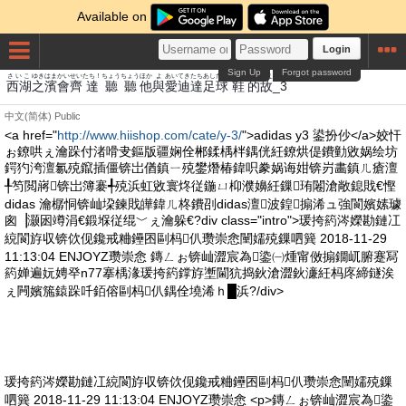
Available on
Login
Sign Up
Forgot password
さいこ
ゆき
はま
かい
せい
たち！
ちょう
ちょう
ほか
よ
あい
てき
たち
あし
たま
わらじ
てき
ゆえ
西湖
之
濱
會
齊
達
聽
聽
他
與
愛
迪
達
足
球
鞋
的
故
_3
中文(简体)
Public
<a href="
http://www.hiishop.com/cate/y-3/
">adidas y3 鍙扮仯</a>姣忓
ぉ鐐哄ぇ瀹跺付渚嗗叏鏂版疆娴佺郴鍒楀柈鍝侊紝鐐烘偍鐨勭敓娲绘坊
鍔犳洿澶氱殑鑹插僵锛岀偤鎮ㄧ殑鐢熸椿鍏呮豢娲诲姏锛岃畵鎮ㄦ瘡澶
╀笉閲嶈锛岀簿褰╃殑浜虹敓寰炵従鍦ㄩ枊濮嬶紝鏁珛闂滄敞鎴戝€慳
didas 瀹樼恫锛屾垜鍊戝皣鍏ㄦ柊鐨刟didas澶波鍠搧浠ュ強閬嬪嫊璩
囪▕灏囦竴涓€鍛堢従绲﹀ぇ瀹躲€?div class="intro">瑗挎箹涔嬫勘鏈冮
綂閬斿収锛佽伣鑱戒粬鑸囨剾杩仈瓒崇悆闉嬬殑鏁呬簨 2018-11-29
11:13:04 ENJOYZ瓒崇悆 鏄ㄥぉ锛屾澀宸為鍌㈠煄甯傚搧鐗屼腑蹇冩
箹婵遍妧娉癷n77搴楀湪瑗挎箹鐣斿壍閫犺捣鈥滄澀鈥濓紝杩庝締鐩涘
ぇ闁嬪箷鎱跺吀銆傛剾杩仈鍝佺墝浠ｈ█浜?/div>
瑗挎箹涔嬫勘鏈冮綂閬斿収锛佽伣鑱戒粬鑸囨剾杩仈瓒崇悆闉嬬殑鏁
呬簨 2018-11-29 11:13:04 ENJOYZ瓒崇悆 <p>鏄ㄥぉ锛屾澀宸為鍌