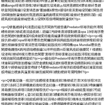
欐槸鎴戞渶鍠滄鐨勬埌闈淬€傚叾娆★紝鎴戞渻閬告搰涓€浠舵渶鏂版
鐨凾ango绯诲垪澶栧锛屽氨鍍忔垜浠婂ぉ绌胯憲鐨勯€欎欢锛屽洜鐐
哄畠閲囩敤鐬垜寰堝枩姝′覆妯欐ǎ寮忚ō瑷堛€傛渶寰屾垜閭勮閬告搰
涓€闋傚附瀛愶紙绗戣憲鎸囩灜鎸囪嚜宸辩殑闋級锛屽洜鐐哄闈㈠緢
鍐凤紙绗戯級锛屾墍浠ユ垜闇€瑕佷竴闋傚附瀛愩€?/p>
<p>Q锛氳繎鍏╁勾渚嗭紝鎰涜开閬斾笉鍍呰畵Predator绯诲垪鎴伴澊閲
嶆柊鍥炴锛屼甫涓旈倓鎺ㄥ嚭鐬洿鍏锋湭渚嗘劅鐨凜opa 19绯诲垪瓒
崇悆闉嬨€傚皪瀹冨€戜綘鏈変粈楹肩編濂界殑鍥炴喍鍡庯紵</p><p>榻
婇仈鍏э細Copa绯诲垪瓒崇悆闉嬭兘鍕捐捣鎴戠殑鍏掓檪鍥炴喍銆傛垜
灏忔檪鍊欏偄瑁′甫涓嶅瘜瑁曪紝鎴戠殑绗竴闆機opa Mundial瓒崇悆
闉嬫槸鐖惰Κ鎷垮嚭绌嶆敘鐬ū涔呯殑閷㈣臣璨风殑銆傚皪閭ｆ檪鐨勬
垜渚嗚锛岄€欓洐瓒崇悆闉嬮’寰楁牸澶栫弽璨达紝鎴戠潯瑕虹殑鏅傚
€欓兘鏈冩姳钁楀畠銆?/p><p>鑷虫柤Predator绯诲垪瓒崇悆闉嬶紝鎴戣
垏瀹冧箣闁撴湁钁楄涓嶅畬鐨勬晠浜嬨€傝嚜寰炴垜鑸囨剾杩仈鍚堜
綔浠ヤ締锛屾垜灏变竴鐩寸┛钁桺redator绯诲垪銆傜暥鐒讹紝瀹冨拰鎴
戜竴鍚岀稉姝风灜寰堝鍊煎緱閵樿鐨勭稉鍏哥灛闁撱€?/p>
<p>Q锛氱従鍦ㄧ殑浣犳湁钁楃溇澶氱殑韬唤锛屼笀澶€佺埗瑕€佽
伔妤冻鐞冮亱鍕曞摗銆佹暀绶达紝鍦ㄩ€欎簺韬唤涓紝鍝竴鍊嬭韩
浠藉皪浣犱締瑾渶鐐洪噸瑕侊紵</p><p>榻婇仈鍏э細鎴戞渻姣笉鐚
惰鲍鍦板憡瑷村ぇ鍌紝鎴戞渶鍠滄鐨勮韩浠芥槸涓堝か鑸囩埗瑕紝
灏嶉噸瑕栧偄搴殑鎴戜締瑾紝涓堝か鑸囩埗瑕槸绛夊悓鐨勩€傞洊鐒
惰韩鐐虹悆鍝″拰鏁欑反锛屾垜鍦ㄩ€欎竴闋樺煙鍙栧緱鐬垚鍔燂紝浣