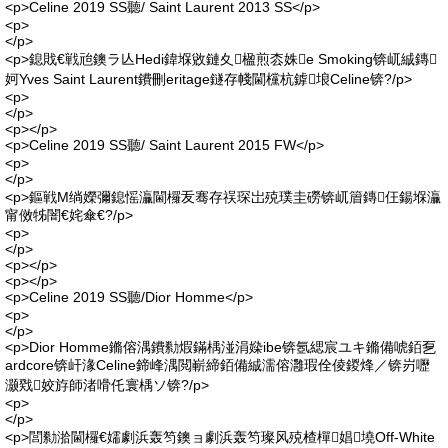
<p>Celine 2019 SS聽/ Saint Laurent 2013 SS</p>
<p>
</p>
<p>鎴戝€戦兘鐭ラ亾Hedi鍏堢敓鏈夊楹煎枩姝e Smoking锛屼絾鏄
妸Yves Saint Laurent鐨刪eritage鐩存帴閫欓杭鎼埌Celine锛?/p>
<p>
</p>
<p></p>
<p>Celine 2019 SS聽/ Saint Laurent 2015 FW</p>
<p>
</p>
<p>鏂戦Μ绱嬫彌鎴愮灜閫欏叐骞存祦琛岀殑璞圭磱锛屼篃鏄仼鍚堢灜
甯傚牬闇€姹傘€?/p>
<p>
</p>
<p></p>
<p></p>
<p>Celine 2019 SS聽/Dior Homme</p>
<p>
</p>
<p>Dior Homme鏅傛湡鐨勬煆鏋楀湴涓媣ibe锛氬緦宸ユキ鏅備唬銆乭
ardcore锛屽湪Celine鍗峰湡閲嶄締銆備絾濡傛灉瑕佺倰鍐烽／锛岃嚦
灏戣姣斿師渚嗗仛寰楀ソ锛?/p>
<p>
</p>
<p>閭勬湁閫欏€嬬劇浜轰笉鐭ョ劇浜轰笉璨风殑楂樿娼墝Off-White