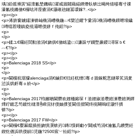
堣銆傜浉淇″緢澶氱埜鐖稿濯戒篃閮藉緢鐔熸倝锛岀暍绔熺暥骞寸祼
濠氱殑鏅傚€欏咕涔庢瘡涓€灏嶉兘鏈冨叆鎵?..</p>
<p></p>
<p>浠旂窗鐪嬬湅锛屾槸涓嶆槸鍦ㄩ€欒惉鑺卞彚涓槸涓嶆槸鍡呭埌鐬
竴绲茬啛鎮夌殑灞呭偄姘ｆ伅銆?/p>
<p>
</p>
<p>鍒ユ€曪紝閭勬湁涓€娆俱€傚眳鍌㈡濂跺ザ鐗堥亷鍐潯琛ｂ€
︹€?/p>
<p></p>
<p></p>
<p>Balenciaga 2018 SS</p>
<p>
</p>
<p>閫欓杭琚獴alenciaga涓€鏀归€狅紝杌熷骞ｄ篃鎵舵悥鐩翠笂涓夎
惉浜烘皯骞ｏ紒</p>
<p>
</p>
<p>Balenciaga 2017绉嬪啲閫欎欢娌栭嫆琛ｆ湁娌掓湁瓒婄湅瓒婄溂鐔
燂紵鍍忎笉鍍忔槰澶╀締浣犲偄妯撲笅閫佸揩閬炵殑闋嗚睈灏忓摜
锛?/p>
<p></p>
<p>Balenciaga 2017 FW</p>
<p>閫欏€嬮厤鑹插拰娆惧瀷锛岃鏄憡鎶勮ゲ閮戒笉涓€瀹氳几鐨勶紝
鍥犵偤浜哄偄鍞児鍦?2500宸﹀彸銆?/p>