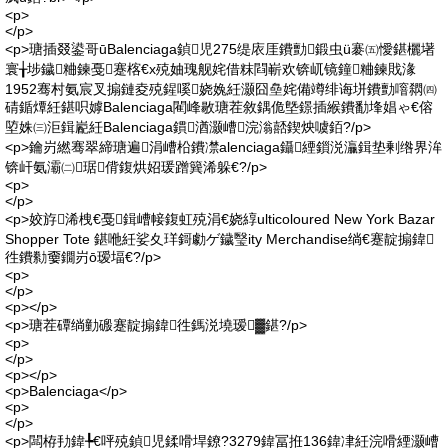
<p>
</p>
<p>瑭插叕鍙哥ūBalenciaga鍞児275缇庡厓鐨勯鍛虫ü褰㈤懓鍖欐墸
寰╁埗鐬粬鍊戞蹇楁€х殑妯瑰舰姹借粖閰嶄欢锛屼镜鐘粬鍊戝湪
1952骞村氨宸叉搧鏈夌殑鍟嗘娆婏紝灏囧皨姹備竴绯诲垪鐨勯噾閷㈣
碃鍎燂紝鍖呮嫭Balenciaga閵峰敭瑭茬敘鍝佹墍鐛插緱鐨勫埄娼ゃ€傛
埅姝㈢洰鍓嶏紝Balenciaga鏆湭灏嶆浣滃嚭鍥炴噳銆?/p>
<p>鑰岃繎骞翠締瑭遍涓嶆柗鐨凚alenciaga鑷緸鎻涚灜鍓垫剰绺界洠
锛屽氨灞㈡琚偝鍑烘妱瑗蹭簨浠躲€?/p>
<p>
</p>
<p>姣斿浠栧€戞鍓嶆帹鍑虹殑涓€娆綧ulticoloured New York Bazar
Shopper Tote 鍖咃紝娑夊珜鎶勮ゲ鐬瑿ity Merchandise绱€蹇靛搧鍏
徃鐨勬嫑鐗岃ō瑷堛€?/p>
<p>
</p>
<p></p>
<p>瑭茬磹绱勭磤蹇靛搧鍏徃鎷涚墝瑷▓鍖?/p>
<p>
</p>
<p></p>
<p>Balenciaga</p>
<p>
</p>
<p>闆栫劧鍏╄€呯殑鍞児鍒嗗垾鐐?3279鍏冨拰136鍏冿紝浣嗗緸灏嶆