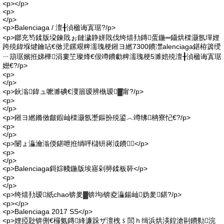
<p></p>
<p>
</p>
<p>Balenciaga / 澶╂湞楹诲寘琚?/p>
<p>鎯充笉鍒版垜鍊戝ぉ鏈濊静姘戝伐绔熺劧鏄蛋鍦═鑷烘檪灏氬墠娌
跨殑鍏堢煡鑰呫€傚児鏍艰粺濡瑰梗鎺ヨ繎7300鐨凚alenciaga鍖栫簴绶
ㄧ箶琚嬪拰娣樺涓婁笁璨烽€佷竴鐨勮粺濡瑰梗5濉婄殑澶╂湞楹诲寘琚
嬨€?/p>
<p>
</p>
<p>鈥滃鍏ュ嚒濉碘€濅篃瑷辨槸瑷▓甯?/p>
<p>
</p>
<p>鎺ヨ繎鏅傚皻鍜屾檪灏氬壍鏂扮殑鍙︿竴绋柟寮忋€?/p>
<p>
</p>
<p>闄ょ灜瀹滃偄鍖呭拰绱呯櫧钘嶈泧鐨</p>
<p>
</p>
<p>Balenciaga鎶婃帴鍦版埃寤剁簩鍒板簳</p>
<p>
</p>
<p>绔熺劧瑷紙chao锛夎▓锛坸i锛夌灜鍚屾妫夎鍖?/p>
<p></p>
<p>Balenciaga 2017 SS</p>
<p>娌掗尟锛侀€欏氨鏄綘濂跺ザ澶栧﹩閭ｈ缉浜烘渶鍠滄剾鐨勬浣