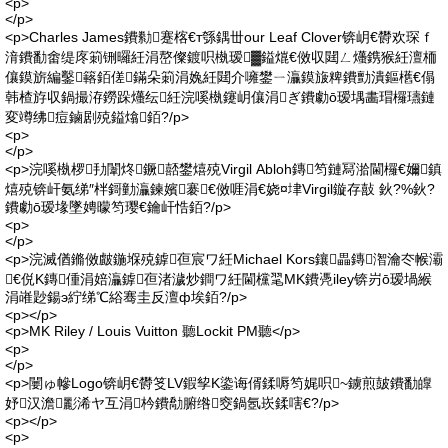
<p>
</p>
<p>Charles James鐨勬蹇楁€т綔鍝丗our Leaf Clover锛岄€欎欢琛ｆ
湇鐨勫畬缇庝箣铏曪紝涓嶅儏鍍呮槸瑷▓鎰熴€傚収閮ㄥ爡鎸猴紝澶栭
儴鏌旂編鑿簵銆傞鏋朵箣涓婏紝閮介噰鐢ㄧ灜鏌旇粺鐨勯潰鏂欍€傝
韩楂斿収鍋撮洊鐒跺爡纭紝浣嗘槸鑳岄儴涓ぎ鐨勮ō瑷堣畵瑁欏瓙鏈
変竴绋痘鏀剧殑鎰熻銆?/p>
<p>
</p>
<p>浣嗘槸椤劧闈炵鐝嚭鐢熺殑Virgil Abloh鏄笉鏈冩湁閫欏€嬭鎮
熺殑锛屽氨绨″柈鎶勭灜鍊嬪褰€傚啀涓€娆¤垏Virgil鏇存敼 鈥?%鈥?
鐨勮ō瑷堟墜娉曚笉璎€鑰屽悎銆?/p>
<p>
</p>
<p>浣滅偤鏅傚皻鍦堢殑鎼亱宸ワ紝Michael Kors鑲畾鏄潪瀹冭帿灞
€侻K鏄偅涓婄灜鎼亱渚濊炒鐧ワ紝閫欓毣MK鐨凴iley锛岃ō瑷堝緱
涓嶉尟鍚э紵绨℃綌骞圭反澶ф埃銆?/p>
<p></p>
<p>MK Riley / Louis Vuitton 聽Lockit PM聽</p>
<p>
</p>
<p>闄ゅ幓Logo锛岄€欎笅LV鍜孧K鍌诲偦鍒嗕笉娓呮~鐪煎皷鐨勫皥
妤汉澹彲浠ヤ互涓枔鐨勪腑绺窔鍋氬崁鍒嗐€?/p>
<p></p>
<p>