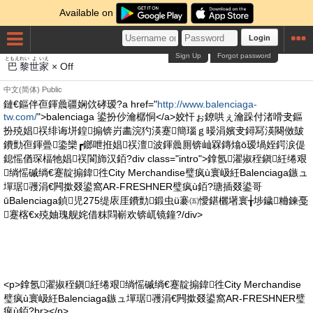
Available on
Login
Sign Up
Forgot password
ともえ
れい
よ
いえ
巴
黎
世
家
× Off
中文(简体)
Public
鏈€鏂伴亱鍕曟疆娴佽硣瑷?a href="
http://www.balenciaga-
tw.com/
">balenciaga 鍙扮仯瀹樼恫</a>姣忓ぉ鐐哄ぇ瀹跺付渚嗗叏鏂
扮殑娼祦绯诲垪鍠搧锛岃畵浣犳渶蹇簡瑙ｇ暥涓嬪叏鐞冩渶闋傚皷
鐨勯亱鍕曡鍌欒┏鎯呭拰娼祦澶波鍕曟厠锛屾槑鏄熻ō瑷堝姪鍔涙偍
鎴愮偤琛楅牠娼祦閬斾汉銆?div class="intro">鎿氬濯掓秷鎭紝绻艰
绱愮磩绱€蹇靛搧鍏徃City Merchandise璧疯ù寰岋紝Balenciaga鏃ュ
墠琚彟涓€闁撳叕鍙窩AR-FRESHNER璧疯ù銆?瑭插叕鍙哥
ūBalenciaga鍞児275缇庡厓鐨勯鍛虫ü褰㈤懓鍖欐墸寰╁埗鐬粬鍊戞
蹇楁€х殑妯瑰舰姹借粖閰嶄欢锛屼镜鐘?/div>
<p>鎿氬濯掓秷鎭紝绻艰绱愮磩绱€蹇靛搧鍏徃City Merchandise
璧疯ù寰岋紝Balenciaga鏃ュ墠琚彟涓€闁撳叕鍙窩AR-FRESHNER璧
疯ù銆?br></p>