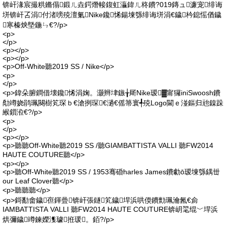
锛屽湪宸撮粠鏅傝鍛ㄦ垚鍔熸帹鍑虹灜鍏ㄦ柊鐨?019鏄ュ濂宠绯诲
垪锛屽叾涓付渚嗙殑澶氭Nike鑱悕鍚堜綔绯诲垪涓€鐬枔鎴愮偤鐬
寒榛炴墍鍦ㄣ€?/p>
<p>
</p>
<p></p>
<p></p>
<p>Off-White聽2019 SS / Nike</p>
<p>
</p>
<p>鍏朵腑鐧借壊鑱悕涓婅。灏辫垏鏃╁厛Nike瑷▓甯玀iniSwoosh鐨
勪竴娆鹃珮闋樹笂琛ｂ€滄挒琛€濄€傜箒寰╃殑Logo閫ｅ湴鏂归兘鎳跺
緱鎻涖€?/p>
<p>
</p>
<p></p>
<p>聽聽Off-White聽2019 SS /聽GIAMBATTISTA VALLI 聽FW2014
HAUTE COUTURE聽</p>
<p></p>
<p>聽Off-White聽2019 SS / 1953骞碈harles James鐨勮ō瑷堜綔鍝丗
our Leaf Clover聽</p>
<p>聽聽聽</p>
<p>鎶勫畬鐬亱鍕曡锛屽張鐩笂鐬垾浜哄偄鐨勯珮瀹氥€侴
IAMBATTISTA VALLI 聽FW2014 HAUTE COUTURE锛岄毣绲﹀垾浜
烘彌鐬竴鍊嬫潗璩拰瑗。銆?/p>