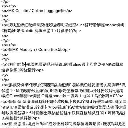
</p>
<p></p>
<p>MK Colette / Celine Luggage聽</p>
<p>
</p>
<p>浣犱互鐐虹稉鍏哥殑绗戣噳鍖呴毣鏈塁eline鎵嶆湁锛烴onono锛岄
€欏€婱K鐨凜olette浣犱篃鍙互鎿佹湁銆?/p>
<p>
</p>
<p></p>
<p>聽MK Madelyn / Celine Box聽</p>
<p>
</p>
<p>绱呴亶澶╃殑璞嗚厫鍖咃紝闀锋鐨凜eline鍜岀煭娆剧殑MK锛屼綘
鏇存剾鍝竴娆撅紵</p>
<p>
</p>
<p>濂界殑锛孧K鐨勬惉閬嬫鍙插氨瀵埌閫欙紝鏈夎垐瓒ｇ殑浜哄€戦
倓鍙互鑷繁鍘绘墥涓€鎵掋€傜暥鐒堕櫎鐬笂闈㈡彁鍒扮殑鍏╁搧鐗
岋紝Gucci锛孌ior锛孌 G锛孋hanel鈥﹀弽姝ｉ兘闆ｉ€冨姭闆ｃ€?/p>
<p>聽聽 聽 聽濂緢鍝侊紝闅绘渻璨疯卜璨凤紵閭ｄ綘灏眔ut鐬紒闅绘
渻鍦ㄦ湅鍙嬪湀鏇紵灏卞おlow鐬紒绉€濮垮嫝鎵嶆槸鐜嬮亾锛佸搧鐗
屾晠浜嬭劔鍙ｈ€屽嚭锛岀湡鍋借鲸鍒ヤ汉鑲夌櫨绉戯紝閭ｆ墠鏄湡姝
ｇ殑楂橀€兼牸锛?/p>
<p>聽 聽@澶х墝婕插Э鍕紝姣忔棩鐧间綀鍝佺墝鏁呬簨+鐖嗘鍒嗘瀽