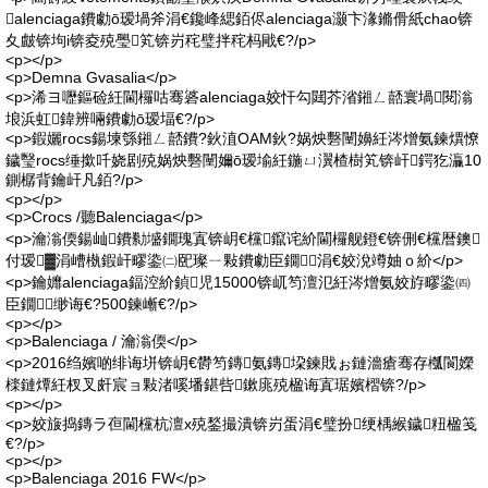
alenciaga鐨勮ō瑷堝斧涓€鑱峰緦銆侭alenciaga灏卞湪鏅傦紙chao锛
夊皻锛坸i锛夌殑璺笂锛岃秺璧拌秺杩戙€?/p>
<p></p>
<p>Demna Gvasalia</p>
<p>浠ヨ嚦鏂硷紝閫欏咕骞碆alenciaga姣忓勾閮芥渻鎺ㄥ嚭寰堝閱滃
埌浜虹鍏辨啢鐨勮ō瑷堛€?/p>
<p>鍜孋rocs鍚堜綔鎺ㄥ嚭鐨?鈥淔OAM鈥?娲炴礊闉嬶紝涔熷氨鍊熼憭
鐬瑿rocs缍撳吀娆剧殑娲炴礊闉嬭ō瑷堬紝鍦ㄩ瀷楂樹笂锛屽鍔犵灜10
鍘樼背鑰屽凡銆?/p>
<p></p>
<p>Crocs /聽Balenciaga</p>
<p>瀹滃偄鍚屾鐨勬墭鐗瑰寘锛岄€欓鑹诧紒閫欏舰鐙€锛侀€欓暦鐭
付瑷▓涓嶆槸鍜屽疁鍌㈡巸璨ㄧ敤鐨勮臣鐗╄涓€姣涗竴妯ｏ紒</p>
<p>鑰孊alenciaga鍢涳紒鍞児15000锛屼笉澶氾紝涔熷氨姣斿疁鍌㈣
臣鐗╄缈诲€?500鍊嶃€?/p>
<p></p>
<p>Balenciaga / 瀹滃偄</p>
<p>2016绉嬪啲绯诲垪锛岄€欎笉鏄氨鏄垜鍊戝ぉ鏈濇瘡骞存槬閬嬫
檪鏈燂紝杈叉皯宸ョ敤渚嗘墦鍖呰鏉庣殑楹诲寘琚嬪槢锛?/p>
<p></p>
<p>姣旇捣鏄ラ亱閫欓杭澶х殑鍫撮潰锛岃蛋涓€璧扮绠楀緱鐬粈楹笺
€?/p>
<p></p>
<p>Balenciaga 2016 FW</p>