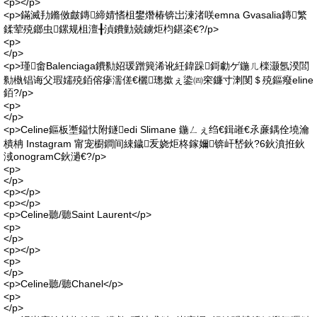
<p></p>
<p>鏋滅劧鏅傚皻鏄締婧愭柤鐢熸椿锛岀湅渚咲emna Gvasalia鏄繁
鍒荤殑鎯虫鏍规柤澶╂湞鐨勭兢鐪炬枃鍖栥€?/p>
<p>
</p>
<p>瑾畬Balenciaga鐨勬妱瑗蹭簨浠讹紝鍏跺鎶勮ゲ鍦ㄦ檪灏氬湀閭
勬槸锠诲父瑕嬬殑銆傛瘮濡傞€欐璁撳ぇ鍌㈣穼鐮寸溂閺＄殑鏂癈eline
銆?/p>
<p>
</p>
<p>Celine鏂板壍鎰忕附鐩edi Slimane 鍦ㄥぇ绉€鍓嶉€氶亷鍝佺墝瀹
樻柟 Instagram 甯宠櫉鐧间綀鐬叐娆炬柊鎵嬭锛屽嵆鈥?6鈥濆拰鈥
淢onogramC鈥濄€?/p>
<p>
</p>
<p></p>
<p></p>
<p>Celine聽/聽Saint Laurent</p>
<p>
</p>
<p></p>
<p>
</p>
<p>Celine聽/聽Chanel</p>
<p>
</p>