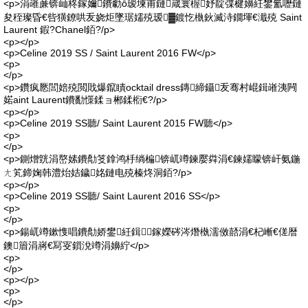
<p>涓嶉亷锛屾柊鎵嬭鐨勮ō瑷堜甫鏈嵅寰楃妤靛弽楗嬶紝鐢氳嚦鏈
夋秷璨昏€呰獚鐐哄叐娆炬墜琚嬬殑瑷▓鍍忔槸鈥滅洔鐗堚€濈殑 Saint
Laurent 鍜?Chanel銆?/p>
<p></p>
<p>Celine 2019 SS / Saint Laurent 2016 FW</p>
<p>
</p>
<p>鑽疯憠閭婄殑閲戝爆鑹瞔ocktail dress鏄締鑷叐骞村崐鍓嶉洟闁
婼aint Laurent鐨勫憡鍒ョ郴鍒椼€?/p>
<p></p>
<p>Celine 2019 SS聽/ Saint Laurent 2015 FW聽</p>
<p>
</p>
<p>鍘熷皝涓嶅嫊鐨勪笅鎿鸿杽绱楄锛屼竴鍊嬮粦涓€鍊嬬矇锛屽氨鍦
ㄤ笂鍗婅韩澧炲姞鐬姳鏈电殑榛炵洞銆?/p>
<p></p>
<p>Celine 2019 SS聽/ Saint Laurent 2016 SS</p>
<p>
</p>
<p>鍚屼竴鏉愯唱鐨勪娇鐢紝鍓鎵嬫硶涔熸槸濡傚嚭涓€杞嶃€傞暦
鐭篃涓嶈€冩叜鎻涗竴涓嬶紵</p>
<p>
</p>
<p></p>
<p>
</p>