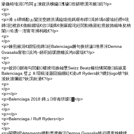
瘮鍦栫墖涓笉闆ｇ湅鍑洪櫎鐬潗璩拰鍖呭瀷涔嬪銆?/p>
<p>
</p>
<p>浠ョ磹绱勫ぉ闅涚窔鐐洪潏鎰熺殑鎷艰布鐣湒妗堣ō瑷堬紝鐒¤珫
鏄瓧楂斻€佹帓鐗堛€佽瑙掋€侀厤鑹诧紝閭勬槸寤虹瘔姣斾緥绛夋柟
闈㈢⒑瀵﹂潪甯哥浉杩戙€?/p>
<p>
</p>
<p>鍊煎緱涓€鎻愮殑鏄紝Balenciaga鐝句换钘濊绺界洠Demna
Gvasalia甯歌浜鸿┈鐥呮妱瑗蹭粬浜鸿ō瑷堛€?/p>
<p>
</p>
<p>姣斿鍘诲勾閭勮楗掕垖姝屾墜Swizz Beatz榛炲悕閬撳鎬掓枼
Balenciaga 璧よ８瑁稿湴灏囧搧鐗屸€淩uff Ryders鈥?鐨刲ogo锛?鈥
淩鈥濇彌鎴?鈥淏鈥濄€?/p>
<p>
</p>
<p></p>
<p>Balenciaga 2018 鏄ュ绯诲垪瑷▓</p>
<p>
</p>
<p></p>
<p>Balenciaga / Ruff Ryders</p>
<p>
</p>
<p>閫欎綅Vetements鐨勫壍濮嬩汉Demna Gvasalia锛岃嚜寰炴帴绠