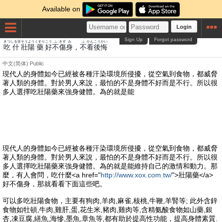
Available on
Login
Sign Up
Forgot password
きつ
しる笹
そう
よう
くすり
こう
ふ
きず
み
ふ
かん
こうかい
吃
什
壯
陽
藥
好
不
傷
身
，
不
看
後悔
中文(简体)
Public
現代人的身體如今已經被各種汗染環境所侵擾，從空氣到食物，都威脅
著人類的身體。對於男人來說，最怕的不是身體不好而是不行。所以很
多人選擇吃壯陽藥來強身健體。為的就是能
現代人的身體如今已經被各種汗染環境所侵擾，從空氣到食物，都威脅
著人類的身體。對於男人來說，最怕的不是身體不好而是不行。所以很
多人選擇吃壯陽藥來強身健體。為的就是能維持自己的激情和動力。那
麼，有人會問，吃什麼<a href="
http://www.xox.com.tw/
">壯陽藥</a>
好不傷身，那就看看下面這些吧。
可以多吃壯陽食物，主要有狗肉,羊肉,麻雀,核桃,牛鞭,羊腎等; 此外含鋅
食物如牡頓,牛肉,雞肝,蛋,花生米,豬肉,雞肉等,含精氨酸食物如山藥,銀
杏,凍豆腐,繕魚,海慘,墨魚,章魚等,都有助於提高性功能，提高身體素質.