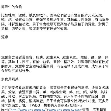
海洋中的食物
比如牡蠣、泥鰍、以及魚蝦等。因為它們都含有豐富的鋅元素及鐵、
磷、鈣、優質蛋白質、糖類等多種維生素。其味鹹，性微寒，有滋陰潛
陽、補腎澀精功效。男子常食牡蠣可提高性功能及精子的質量。對男子
遺精、虛勞乏損、腎虛陽痿等有較好的效果。
泥鰍
泥鰍富含優質蛋白質、脂肪、維生素A、維生素B1、煙酸、鐵、磷、鈣
等。其味甘，性平，有補中益氣、養腎生精功效。對調節性功能有較好
的作用。泥鰍中含壹種特殊蛋白質，有促進精子形成作用。成年男子常
食泥鰍可滋補強身。
多食用蔬菜
男性需要多食蔬菜來均衡飲食，淡菜就是壹個很好的選擇。淡菜又名珠
菜、殼菜。含豐富蛋白質、碘、B族維生素、鋅、鐵、鈣、磷等。其味
鹹，性溫，有溫腎固精、益氣補虛功效。這用於男子性功能障礙、遺
精、陽痿、房勞、消渴等癥。男子常食可強壯身體增強性功能。更多男
性問題請加LINE：TWBG，想要購入更多產品請到<a
href="
http://www.xox.com.tw
">
www.xox.com.tw</a>
;查看，不要錯過