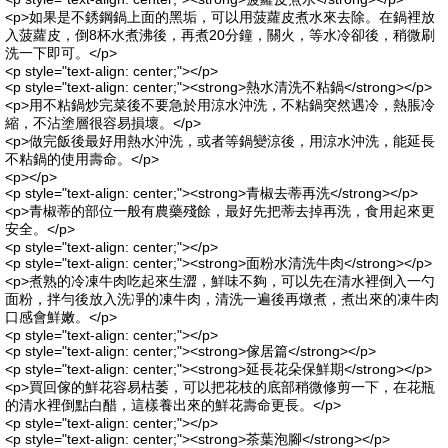
<p>如果是不銹鋼鍋上面的黑垢，可以用菠蘿皮煮水來去除。在鍋裡放
入菠蘿皮，倒8杯水煮沸後，再煮20分鐘，關火，等水冷卻後，稍微刷
洗一下即可。</p>
<p style="text-align: center;"></p>
<p style="text-align: center;"><strong>熱水清洗不粘鍋</strong></p>
<p>用不粘鍋炒完菜後不要急於用涼水沖洗，不粘鍋突然遇冷，熱脹冷
縮，不沾塗層很容易損壞。</p>
<p>做完飯後最好用熱水沖洗，或者等鍋變涼後，用涼水沖洗，能延長
不粘鍋的使用壽命。</p>
<p></p>
<p style="text-align: center;"><strong>青椒去蒂再洗</strong></p>
<p>青椒蒂的部位一般有農藥殘餘，最好先把蒂去掉再洗，食用起來更
安全。</p>
<p style="text-align: center;"></p>
<p style="text-align: center;"><strong>面粉水清洗牛肉</strong></p>
<p>煮熟的冷凍牛肉吃起來生澀，鮮味不夠，可以先在清水裡倒入一勺
面粉，拌勻後放入洗凈的凍牛肉，清洗一遍後再燉煮，煮出來的凍牛肉
口感會鮮嫩。</p>
<p style="text-align: center;"></p>
<p style="text-align: center;"><strong>傢居篇</strong></p>
<p style="text-align: center;"><strong>延長花朵保鮮期</strong></p>
<p>買回傢的鮮花容易枯萎，可以把花枝的底部稍微修剪一下，在花瓶
的清水裡倒點白醋，這樣養出來的鮮花壽命更長。</p>
<p style="text-align: center;"></p>
<p style="text-align: center;"><strong>茶葉泡腳</strong></p>