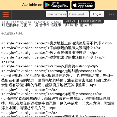
Available on
Login
Sign Up
Forgot password
こう
は
そ
とう
ざい
じん
は
うえ
きょう
かい
はっせい
しゃ
たね
こと
となり
きょ
みやこ
きょう
ほう
りょう
好
把
醋
倒
在
尽
把
上
，
竟
會
發生
這
種
事
，
鄰
居
都
驚
呆
瞭
中文(简体)
Public
<p style="text-align: center;">廚房地板上的油漬總是弄不幹凈？</p>
<p style="text-align: center;">不銹鋼鍋的黑漬太難清除？</p>
<p style="text-align: center;">教大傢幾個實用神技能，</p>
<p style="text-align: center;">絕對能讓你的生活便利不少！</p>
<p></p>
<p style="text-align: center;"><strong>廚房篇</strong></p>
<p style="text-align: center;"><strong>拖地加醋</strong></p>
<p>廚房地板上的油漬隻用水很難清理幹凈，可以在拖地之前，先倒一
些醋在有油漬的地方，這樣拖地的時候，油漬就會去無蹤！除此之外，
食醋還有殺菌消毒的作用，能讓廚房地板更幹凈整潔。</p>
<p style="text-align: center;"></p>
<p style="text-align: center;"><strong>洋蔥煮水</strong></p>
<p>傢裡的鋁鍋燒焦的話，鍋底經常會有一層黑垢，很難用鋼絲球刷
掉。可以在燒焦的鍋裡放半個洋蔥，倒入半鍋水，開大火煮沸，黑垢會
浮上水面，清理起來很方便。</p>
<p style="text-align: center;"></p>
<p style="text-align: center;"><strong>菠蘿皮煮水</strong></p>