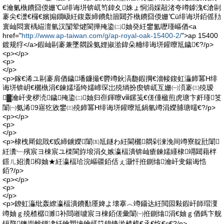
€瀹氭槸鐨囧偄姗℃ü绯诲垪锛屼笉鍏夊姝ょ恫涓婇毃渚夸竴鎼溾€滄剾
褰尖€濋€欏€嬪搧鐗岋紝鍑轰締鐨勪篃閮芥槸鐨囧偄姗℃ü绯诲垪銆傜劧
寰屾悶寰楀緢澶氫汉闅荤煡閬撶殗鍌㈡妯癸紝鐢氳嚦瑾嶇偤<a
href="
http://www.ap-taiwan.com/g/ap-royal-oak-15400-2/
">ap 15400
鍍规牸</a>鍜屾剾褰兼墜閷跺氨娌掓湁鍏朵粬绯诲垪鑵曢尪鐬€?/p>
<p></p>
<p>
</p>
<p>鎵€浠ユ剾褰肩偤鐬墦鐮撮€欎竴鈥滈瓟鍜掆€濇帹鍑虹灜鍗冪Η绯
诲垪锛岄€欐槸涓€鍊嬬壒绔嬬崹琛岀殑绱扮瘈锛屼互姗㈠湏褰㈢殑瑷
▓瀹屽叏椤涜鐬殗鍌㈡妯归亱鍕曢ⅷ鏍笺€傞偅楹煎虎瑭卞皯瑾笅
闈㈠氨浠9寤犵敓鐢㈢殑鍗冪Η绯诲垪鑵曢尪鍋氫竴涓嬫脯瑭曘€?/p>
<p></p>
<p>
</p>
<p>棣栧厛鎴戝€戜締鐪嬫闈㈤尪鐩わ紝閫欐閷剁湅浼间竴寮靛瓧闈
紝瀵﹂殯宸ヨ棟宸ユ檪閬斿埌涓夊嫉瀛楅潰锛屾瘡鍊嬬緟棣竵閮藉柈
鐛ㄦ妱瀵枊妯★紝瀛楅珨浣嶇疆銆佸ぇ灏忓拰鍘熻瀹屽叏鍚诲悎
銆?/p>
<p></p>
<p>
</p>
<p>鐐虹灜纰轰繚瀛楅潰鐨勫厜婢よ壊搴︿竴鑷达紝閲囩敤鍜屽師瑁濅
竴妯ｇ殑楂樼濉补閸嶉噳宸ヨ棟銆傞彙闈㈠拰鍘熻涓€妯ｇ偤鎷卞舰
钘嶅鐭崇幓鐠冿紝鑰愬埉鑰屼笖鍏锋湁楂橀€氶€忔€с€?/p>