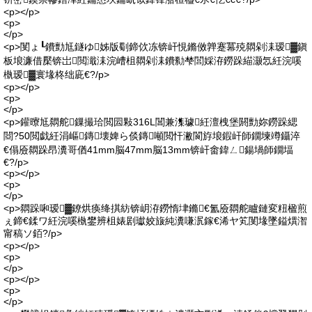
<p></p>
<p>
</p>
<p>閺ょ┖鐨勯尪鐩ゆ姊版劅鍗佽冻锛屽悓鏅傚亸蹇冪殑閷剁洡瑷▓鎭
板埌濂借檿锛岀閲濈洡浣嶆柤閷剁洡鐨勬梺閭婇洊鐒跺緢灏忥紝浣嗘
槸瑷▓寰堟柊绌庛€?/p>
<p></p>
<p>
</p>
<p>鑵曢尪閷舵鏁撮珨閲囩敤316L閶兼潗璩紝澶栧堡閼勯妳鐒跺緦
閸?50閲戯紝涓嶇鏄壊婢ら倓鏄噸閲忓潎閬斿埌鍜屽師鐗堜竴鑷淬
€傝厱閷跺昂瀵哥偤41mm脳47mm脳13mm锛屽畬鍏ㄥ鍚堝師鐗堛
€?/p>
<p></p>
<p>
</p>
<p>閷跺啝瑷▓鐐烘痪绛掑紡锛岄洊鐒惰垏鏅€氳厱閷舵矑鏈変粈楹煎
ぇ鍗€鍒ワ紝浣嗘槸鐢辨柤婊剧瓛姣旇純瀵嗛泦鎵€浠ヤ笂閺堟墜鎰熼潪
甯稿ソ銆?/p>
<p></p>
<p>
</p>
<p></p>
<p>
</p>