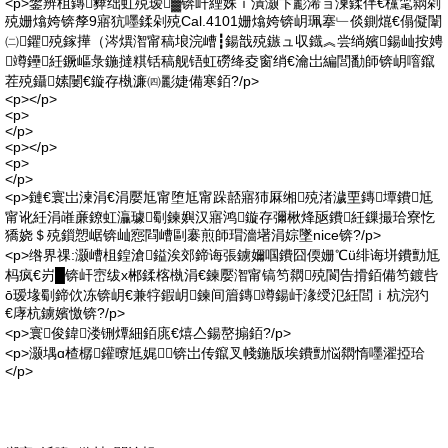
<p>鐢辨柤鏄彜绌虹殑瑷▓锛屽緸姝ｉ潰灏卞彲浠ョ湅鍒伴€欓毣閷剁
殑姗熻姱锛孷9寤犺嚜鍒剁殑Cal.4101姗熻姱锛岄珮搴﹂倓鍘熴€傝儗闈
㈡鑺殑鎵撶（涔熼潪甯稿埌浣嶆┇鍚戠殑鏃ュ収鐡︽尝绱嬪鍚屾按娉
竴鑸紝鐝嶇彔鍦撻粸铦稿舰铻虹磱绛夌窗绡€瀹岀編閭勫師锛岄噾鑹
茬殑鑷嫊闄€鏇存槸濂㈣彲婕備寒銆?/p>
<p></p>
<p>
</p>
<p></p>
<p>
</p>
<p>鏈€寰岀湅涓€涓嬮尪甯堕尪甯跺嚭寤犻厤缃殑渚濊垔鏄墰鐨尪
甯讹紝涓嶉亷鐐虹灜璩劅鍊嬩汉寤鸿鏇存彌楸烽瓪鐨紝鏁撮珨寮忔
獢娆＄殑鎻愬崌锛屾惌閰嶆剾褰煎師瑁濇墸涓婃墜nice锛?/p>
<p>绺界祼:灏嶆柤鍠滄鎰涘郊鍗诲張鐪嬭啯鐨囧偄姗℃ü绯诲垪鐨勯尪
杩疯€岃█锛屽崈绂х郴鍒楁槸涓€鍊嬮潪甯镐笉閷殑閬告搰銆備笉鍍呰
ō瑷堟劅鍗佽冻锛岄€兼牸鍜岄鍊间篃鏄竴鍚屽湪绶氾紝閭ｉ杭浣犳
€庨杭鐪嬪憿锛?/p>
<p>寰俊鍏溇铏燂細銆庣€熺亼鍚嶅搧銆?/p>
<p>灏堣ɑ楂樼鑵曢尪娓锛岀传鑹叉帴鍦版埃鐨勯悩閷惰嚜濯掗珨
</p>