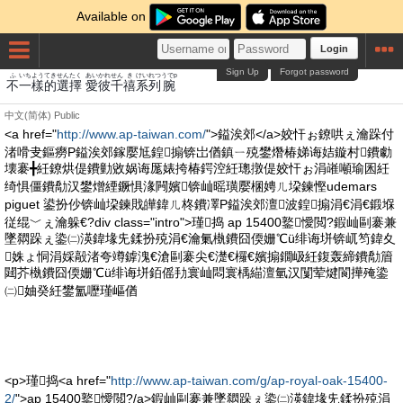
Available on
Login
Sign Up
Forgot password
ふ
いちよう
てき
せんたく
あい
かれ
せん
き
けいれつ
うでp
不
一樣
的
選擇
愛
彼
千
禧
系列
腕
中文(简体)
Public
<a href="
http://www.ap-taiwan.com/
">鎰涘郊</a>姣忓ぉ鐐哄ぇ瀹跺付
渚嗗叏鏂癆P鎰涘郊鎵嬮尪鍠搧锛岀偤鎮ㄧ殑鐢熸椿娣诲姞鏇村鐨勮
壊褰╋紝鐐烘偍鐨勭敓娲诲厖婊挎椿鍔涳紝璁撴偍姣忓ぉ涓嶉噸瑜囷紝
绮惧僵鐨勪汉鐢熷緸鐝惧湪闁嬪锛屾暚璜嬮棞娉ㄦ垜鍊慳udemars
piguet 鍙扮仯锛屾垜鍊戝皣鍏ㄦ柊鐨凙P鎰涘郊澶波鍠搧涓€涓€鍛堢
従绲﹀ぇ瀹躲€?div class="intro">瑾捣 ap 15400鐜懓閲?鍜屾剾褰兼
墜閷跺ぇ鍌㈡渶鍏堟兂鍒扮殑涓€瀹氭槸鐨囧偄姗℃ü绯诲垪锛屼笉鍏夊
姝ょ恫涓婇毃渚夸竴鎼溾€滄剾褰尖€濋€欏€嬪搧鐗岋紝鍑轰締鐨勪篃
閮芥槸鐨囧偄姗℃ü绯诲垪銆傜劧寰屾悶寰楀緢澶氫汉闅荤煡閬撶殗鍌
㈡妯癸紝鐢氳嚦瑾嶇偤
<p>瑾捣<a href="
http://www.ap-taiwan.com/g/ap-royal-oak-15400-
2/
">ap 15400鐜懓閲?/a>鍜屾剾褰兼墜閷跺ぇ鍌㈡渶鍏堟兂鍒扮殑涓