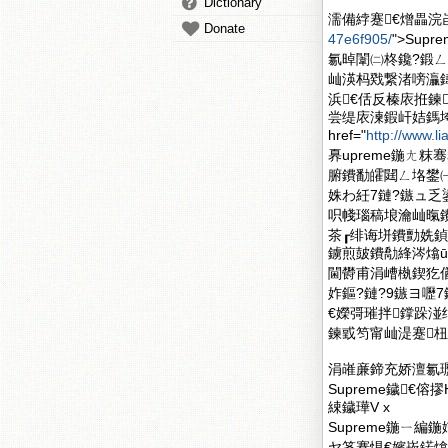
Dictionary
濡備綍蹇€熷畾浣峀V x
Donate
47e6f905/
">Sup
氱晫闈㈡柊鑱?鍛ㄥ崜鐒
屾渶杩戣繋渚嗙灜
浜€佸反榛庡拰鍊
尝缇庡湅鍜屽姞鎷垮ぇ鐨
href="
http://www.l
奡upreme鍦ㄤ
腑鐨勫皬閮ㄥ垎鐢㈠
姝わ紝7鏈?鏃ュ乏
呮帴瑙稿埌瀹屾暣鐨
茶┎绯诲垪鐨勯姺鍞
鐪煎皷鐨勪綘涔熻
閫欎甫涓嶆槸鍥犵偤
妰鏂?鏈?9鏃ヨ嚦
€嬫彁璀拌鐣跺
鍊戜笉甯屾湜蹇
涓嶉亷鍗充娇澶氱瓑
Supreme鐬€傛摎H
綀鐬璍V x
Supreme鍦ㄧ
ヤ笅骞惧€嬪崁鍩熻卜