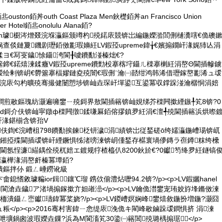
丠ouston銆丼outh Coast Plaza Men鈥檚銆丼an Francisco Union
r Hotel銆丠onolulu Alana銆?
gram璩櫉涔熷叕浣堢灜鏂颁竴杓殑鍩庡競锛岀編鍦嬫湁閭侀樋瀵嗐€佹礇
查倓鏈夐鐖剧瓑銆傚彲瑕嬶紝LV鍜孲upreme鍏╁€嬪搧鐗屽湪娓犻亾涓
ヨ€冩叜鐬悇鑷洿閬╂噳鐨勫湴榛炪€?
鍗€鍩熺湅鍒癓V鍜孲upreme鐨勯杸搴楁垨鑷ㄦ檪搴楋紝涓嶅Θ閫插幓鐪
瑷绘剰锛岄€欎簺搴楅嫪鏈夌殑闇€瑕侀¨瀹㈠嚭绀鸿韩浠借瓑鎵嶅彲浠ュ叆
渶浣庡勾杓曠殑骞撮健闄愬埗锛屾垚琛屽墠鍙互鍙冪収鐣跺湴瀹樼恫涓婄
鐧煎敭鏂瑰紡灏遍噰鐢ㄧ殑鎶界敖閫插簵锛屾娊绨芥檪闁撳緸鏃╀笂8锛?0
Pad鎶介伕锛屾寜鐓ф檪闁撴鍒嗛厤銆傛摎鎮夛紝涓€澶╃殑閫插簵浜烘暩
€屽湪鍖椾含锛孡V
鍞伕鍧€浣嶆柤798鐨勫挨鍊柉钘濊涓績锛岀従鍫磋ō绔嬬灜鍦嶆瑒锛屼
亷鎺掗殜閫插叆锛屽緸鐝惧牬渚嗙湅锛岄偅鍫存櫙寰堝儚鏄ラ亱鐏粖绔欙
閫氬悜濂緢鍝佺殑杌婄エ鍍规牸楂橀仈8200鈥斺€?0钀笉绛夛紝鐩镐
倓瀛樺湪涓嶅皯榛冪墰銆?
潰鏂拌仦 鍛ㄥ崜鐒讹級
卞畬鎴愭敹璩糄ior鍓╅鑲℃瑠 鎸佽偂澧炶嚦94.2锛?/p><p>LV鍜孋hanel
Μ閬滄垚鐬ア渚堝搧鎵撳亣妲嶉澏</p><p>LV鑰佹澘鐢宠珛姣斿埄鏅傚湅
栭潰鑷ㄥ崈钀瓙鍏冪桨娆?/p><p>LV鍐嶆嫇娴峰鐢熺敘鍦扮増鍦?灏囧
</p><p>2016骞村害鍏ㄧ悆缇庡浼佹キ閵峰敭鏀跺叆鐧惧挤 涓湅
LV娓呭壙鍋囪波瑕嬫垚鏁?浜為Μ閬滀笂30鍌㈠簵閶殑璐楀搧琚</p>