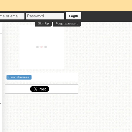
Login
Sign Up
Forgot password
墰
0 vocabularies
戣