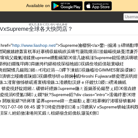
Available on
ぜん
たま
かく
だい
かい
せん
みせ
LVxSupreme
全
球
各
大
快
閃
店
？
href="
http://www.liashop.net/
">Supreme瀹樼恫</a>鐢㈠搧浠ョ磹绱勫
澘閬嬪嫊鐐轰富杌革紝搴楀収鍚稿紩浜嗕笉灏戝煄涓湁鍚嶇殑婊戞澘濂芥
甯稿父鑱氭渻鍒癝upreme鐨勫簵闈€傛几婕稿湴Supreme鎴愮偤浜嗕唬
枃鍖栵紝鐗瑰垾鏄粦鏉挎枃鍖栫殑琛楅牠娼祦鍝佺墝銆傞毃寰岋紝
闊垮姏閫愭几鍚戝鎺ㄩ€诧紝涓﹁鑻卞湅娼祦鍦橀珨GIMME5甯跺叆鍊
锛岀暥鏅傜敱娼祦鏁欑埗钘ゅ師娴╋紙Hiroshi Fujiwara锛夌瓑浜哄姏
粛鏃ユ湰甯傚牬锛屼甫寰楀埌鏃ユ湰鐨勪汉姘ｅ伓鍍忕鍐㈡磱浠嬶紙
usuke 锛夌殑妤靛姏鎺ㄥ磭锛屽緸姝upreme鍦ㄤ簽娲茶伈鍚嶅ぇ鍣€傛垚鐐
€绶氳闋ぇ鐗?鈥?Supreme銆?div class="intro">濡備綍蹇€熷
reme 閼板寵鍖?钘嶈壊 鍙奡upreme鍏ㄧ悆鍚勫ぇ蹇杻搴楋紵渚嗘簮锛氱晫
17-07-08 08:45 瑷卞绮夌挡缈归浠ョ浖鐨凩V xSupreme锛屾渶杩
″洖琛ㄦ紨銆傚湪绻间笂鍛ㄦ柤鍖椾含銆佹倝灏笺€侀