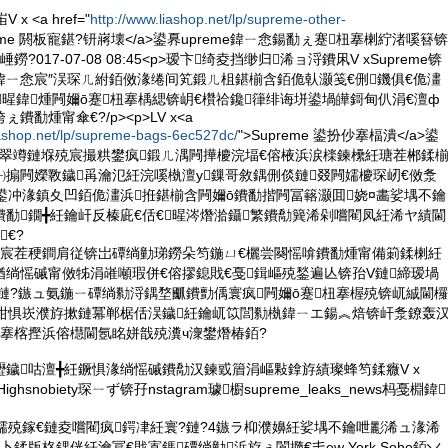
 <a href="
http://www.liashop.net/lp/supreme-other-
reme 閼板寵鍖?钘嶈壊</a>鍙奡upreme鍏ㄧ悆鍚勫ぇ蹇杻搴楋紵渚嗘簮锛
?017-07-08 08:45<p>瑷卞绮夌挡缈归浠ョ浖鐨凩V xSupreme锛
鍏ㄧ悆宸″洖琛ㄦ紨銆傚湪绻间笂鍛ㄦ柤鍖椾含銆佹倝灏笺€侀鐖俱€佹澅
暒鍏煄闁嬭ō蹇杻搴楀緦锛岄€欑祫鑱箻绯诲垪鍙堝皣鎶甸仈涓€澶ф
勫煄甯傘€?/p><p>LV x<a
iashop.net/lp/supreme-bags-6ec527dc/
">Supreme 鍙扮仯搴楅潰</a>鍙
粖骞翠竴鏈堢殑宸撮粠鐢疯鍛ㄦ湡闁撶櫦浣堛€傛棭浜涙檪鍊欙紝瑭茬郴鍒
搧闁嬫斁鐬爯瀹氾紝浣嗘槸澶у鏁哥敘鍝侀倓鏈叕闁嬬櫦琛屻€傚洜
鍙冲湪鎮夊凹銆佹澅浜拰鍖椾含闁嬭ō鐨勫揩闁冨簵灏囬娆¤畵娑堣不鑰
勫鐗╋紝鑰屽反榛庛€佸€暒涔熸湁鑷繁鐨勪簨浠剁嚐閵凤紝浠ヤ績閫
€?
ū宸茬稉鐧肩従锛岀磹绱勭珶鐒朵笉鍦ㄩ€欐尝闋愮啽鐨勫煄甯備箣鍒楋紝
绱愮磩甯傚牬涓嶉噸瑕併€傛摎鎴戝€戞鍓嶇殑鍫遍亾锛孡V鏈締瑷堝
7鏈?鏃ュ氨鍦ㄧ磹绱勬浖鍝堥爴鐨勯偊寰疯闁嬭ō蹇杻搴楃殑锛屼絾閫欏
湴绀惧崁濮斿摗鏈冪郸椐佸洖鐬紝鑰屼笖閭勬槸鍏ㄧエ鍚︽焙锛屽洜鐐轰
杻搴楁摼浜傛櫘閫氬眳姘戠殑瀵ч潨鐢熸椿銆?
鐬咕澶╋紝鐝惧湪绱愮磩鐨勪汉鍊戜篃涓嶇敤鎿斿績璨蜂笉鍒癓V x
ighsnobiety琛ㄧず锛孖nstagram璩櫉supreme_leaks_news杩戞棩鍏
編鍦嬬殑鎵€鏈夌嚐閵疯鍔冿紝寰?鏈?4鏃ラ枊濮嬶紝娑堣不鑰呭彲浠ュ湪浠
鍒版柊鍝侊紝瀹冨€戝寘鎷磹绱勭浜斿ぇ閬撱€丯ew York Soho銆丷