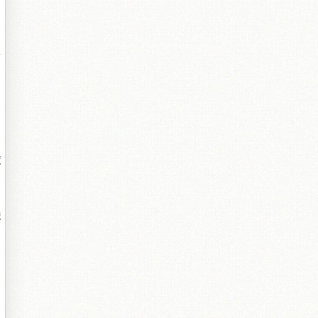
鏉
鍍
俊