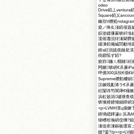
odeo
Drive銆丄ventura銆
Square銆乂ancouve
鑰孡V鐨処nsta
夌／绛夊湴銆佷簽娲
婃湁鍒嗛厤锛屽垎鍒
濡傛灉浣犲湪閫欎簺
嬬湅銆備絾閭勮珛
鍏э紝涓旈倓鏈夋
殑鎻愮ず銆?
姣斿鍦ㄦ棩鏈紝
闁嬪锛岄€氶亷i
呯偤300浜恒€傝
Supreme鐨勭櫦
汉鍊戝彲浠ラ€氶
紝闅讳笉閬庨€欏嫉
浜虹兢涓噳瑭查
锛堜締婧愶細鐣岄
<p>LVMH澶ц偂鏉
鍏堝緦鍕濊ù 浜為
绫嶆秹瀚岄伩绋?鎴
湪缇庡湅鏂板缓宸ュ粻
鏈?鍌?/p><p>