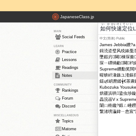
JapaneseClass.jp
いか
かいそく
ていい
如何
快速
定位
MAIN
Social Feeds
中文(简体)
Public
James Jebbia鐨?a 
LEARN
鍓涜垐璧风殑婊戞
Practice
墜鍜岃闋棟琛撳
Lessons
琛ㄧ磹绱勮闋
Readings
Supreme鐨勫奖
暒锛屽湪鏃ユ湰鏂归潰
Notes
鎹ц€岄爢鍒╅€茶
COMMUNITY
Kubozuka Yo
Rankings
烘疆浜哄鍌虫埗鏇夌殑涓
Forum
畾浣峀V x Sup
闈㈡柊鑱?鍛ㄥ崜鐒?0
Discord
繋渚嗙灜鍏ㄧ悆宸
MISCELLANEOUS
Topics
Matome