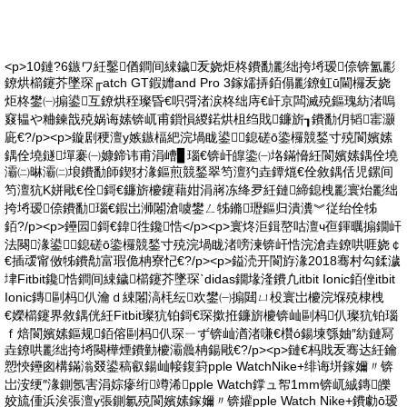
<p>10鏈?6鏃ワ紝鑿偤鐧间綀鐬叐娆炬柊鐨勫彲绌挎埓瑷倷锛氳彲
鐐烘櫤鑳芥墜琛╓atch GT鍜孊and Pro 3鎵嬬挵銆傝彲鐐虹ū閫欏叐娆
炬柊鐢㈠搧鍙互鐐烘秷璨昏€呮彁渚涙柊绌庤€屽京闆滅殑鏂瑰紡渚嗚
窡韫や粬鍊戠殑娲诲嫊锛屼甫鎻愪緵鍩烘柤绉戝鐮旂┒鐨勫仴韬寚灏
庛€?/p><p>鏇剧稉澶у嫉鏃楅紦浣堝眬鍙┛鎴磋ō鍌欏競鍫寸殑閬嬪嫊
鍝佺墝鐩墠褰㈠嫝鍗讳甫涓嶆▊瑙€锛屽皥鍌㈠垎鏋愶紝閬嬪嫊鍝佺墝
灞㈡晽灞㈡埌鐨勫師鍥犲湪鏂煎競鍫翠笉澶犳垚鐔熴€佺敘鍝佸児鏍间
笉澶犺Κ姘戙€佺鎶€鐮旂櫦鑳藉姏涓嶈冻绛夛紝鏈締鎴栧彲寰炲彲绌
挎埓瑷倷鐨勫瑙€鍜岀浉闂滄噳鐢ㄥ牬鏅瓑鏂归潰瀵︾従绐佺牬
銆?/p><p>鑸囩鎶€鍏徃鑱悎</p><p>寰炵洰鍓嶅咕澶ч亱鍕曞搧鐗屽
法闋湪鍙┛鎴磋ō鍌欏競鍫寸殑浣堝眬渚嗙湅锛屽悎浣滄垚鐐哄啀娆￠
€插叆甯傚牬鐨勪富瑕佹柟寮忋€?/p><p>鎰涜开閬斿湪2018骞村勾鍒濊
垏Fitbit鑱悎鐧间綀鐬櫤鑳芥墜琛ˋdidas鐗堟湰鐨凢itbit Ionic銆侳itbit
Ionic鏄剾杩仈瀹ｄ綀闂滈枆纭欢鐢㈠搧閮ㄩ杸寰岀櫦浣堢殑棣栧
€嬫櫤鑳界敘鍝侊紝Fitbit璨犺铂鎶€琛撳拰鐮旂櫦锛屾剾杩仈璨犺铂瑙
ｆ焙閬嬪嫊鏂规銆傛剾杩仈琛ㄧず锛屾湭渚嗛€欑ó鍚堜綔妯″紡鏈冩
垚鐐哄彲绌挎埓闋樺煙鐨勭櫦灞曟柟鍚戙€?/p><p>鏈€杩戝叐骞达紝鑰
愬悏鑸囪構鏋滃叕鍙稿叡鍚屾帹鍑篈pple WatchNike+绯诲垪鎵嬭〃锛
岀洝绠″湪鍘氬害涓婃瘮绗竴浠pple Watch鐣ュ帤1mm锛屼絾鏄皪
姣旈偅浜涘張澶у張鍘氱殑閬嬪嫊鎵嬭〃锛孉pple Watch Nike+鐨勮ō瑷