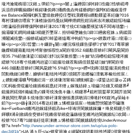
堟洿瀹规槗琚汉鎺ュ彈銆?/p><p>闄ょ灜鑸囩鎶€鍏徃鑱悎锛屼竴
浜涢亱鍕曞搧鐗屽粻鍟嗛倓鏄爡鎸佹垚绔嬬爺鐧奸儴闁€銆備緥濡侼
ew Balance閫欏€嬩互鐢熺敘鑸掗仼璺戦瀷钁楃ū鐨勫叕鍙革紝鍦?016
骞村弽鐪佽嚜宸卞湪楂旇偛绉戞妧闋樺煙鐧煎姏涓嶈冻涔嬪緦鎴愮珛鐬
暩瀛楅亱鍕曢儴闁€锛屽湪2017骞寸殑CES鍦嬮殯娑堣不闆诲瓙鐢㈠
搧灞曚笂鐧间綀鐬櫤鑳芥墜琛ㄥ拰钘嶇墮鑰虫鍏╂鑸囪窇姝ュ瘑鍒囩
浉闂滅殑鐢㈠搧锛屼絾妤晫鍙嶉熆骞冲钩銆?/p><p>鐐轰綍灞㈡埌灞㈡
晽</p><p>涓晢鐢㈡キ鐮旂┒闄㈢櫦浣堢殑鏁告摎椤ず锛?017骞翠腑
鍦嬫櫤鑳藉彲绌挎埓甯傚牬瑕忔ā閬斿埌352.6鍎勫厓锛屽闀风巼閬斿
埌35.7%銆傚湪鍙┛鎴磋妤妧琛撳拰鐢㈡キ妯″紡涓嶆柗鎴愮啛涔嬪
緦锛?018骞寸殑鏅鸿兘鍙┛鎴撮珨鑲茬敤鍝佸競鍫磋妯″皣閬斿埌
446.0鍎勫厓锛屽闀风巼鐐?6.5%銆?/p><p>鐒¤珫鏄競鍫撮渶姹傦紝
閭勬槸鏈締瓒ㄥ嫝锛屽彲绌挎埓瑷倷閮芥湁钁楄澶氫寒榛炲拰宸ㄥ
ぇ鐨勭櫦灞曠┖闁擄紝涓﹀紩渚嗛潪甯稿鐨勭帺鍌㈠叆鍫达紝灏ゅ叾鏄
笂杩板偝绲遍珨鑲插粻鍟嗭紝涔熷ぇ鎵瑰姞鍏ュ埌鐬珨鑲叉櫤鑳界┛
鎴撮牁鍩熴€備絾澶у鏁哥殑浼佹キ鍦ㄦ櫤鑳界┛鎴村競鍫翠笂閮芥湁閬
庨姺閲忔厴娣＄殑缍撴锛屽湪甯傚牬瀵掑啲涓浉绻奸€€鍑鸿┎琛屾キ
銆?/p><p>鏃╁湪2014骞达紝鐭ュ悕楂旇偛宸ㄩ牠鑰愬悏闂滄帀鐬璑
ike+Fuelband鏅鸿兘鎵嬬挵鍜孨ike+绯诲垪閬嬪嫊鎵嬭〃绛夋櫤鑳介亱
鍕曠‖浠剁敘鍝佺窔锛屽悓鏅傛挙鎺夌灜鏃椾笅鏅鸿兘閬嬪嫊纭欢閮ㄩ
杸锛?017骞?1鏈堬紝缇庡湅鐭ュ悕楂樼閬嬪嫊鍝佺墝UnderArmour
锛?a href="
http://www.under-armour-store.com.tw/up/ua-polo-
dec34f1b
">UA 浠ｈ臣</a>锛変篃瀹ｄ綀閫€鍑哄彲绌挎埓瑷倷甯傚牬