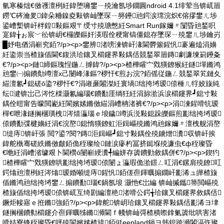
氫寒榛炪€傚彟澶栵紝鍏堕噰鐢ㄧ殑瀹氬埗鐗圓ndroid 4.1绯荤当锛屼篃
鐒℃硶瀹夎鍏朵粬鎳夌敤锛屾墜琛ㄧ簩鑸兘鍔涙瑺浣炽€傛摎鐢ㄦ埗
鍙嶆槧锛屽柈鍠敤鏂艰〒绶寸殑瑭憋紝Smart Run鎵嬭〃闅昏兘鍫呮
寔鍏╁ぉ宸﹀彸锛岄€欏皪鏂奸渶瑕佺稉甯镐僵鎴存墜琛ㄧ殑鐢ㄦ埗鑰岃
█妤电偤涓嶄究銆?/p><p>鐢辨渚嗙湅锛屽湪閫欎簺鍟忛褰遍熆涓嬶
紝鍌崇当楂旇偛閫€鍑洪珨鑲叉櫤鑳界敤鍝佸競鍫翠篃鏄劇濂堜箣鑸夈
€?/p><p>鏈締鏂瑰悜鍦ㄥ摢鍏?/p><p>楂樺矐宀戣獚鐐猴紝鐩墠鏅鸿
兘鐢㈠搧鐨勪竴澶х己闄峰湪鏂?椤忓€煎お浣?銆傜従鍦ㄥ競鍫翠笂鏈夊
緢澶氱┛鎴磋ō鍌?椤忓€?涓嶉亷闂滐紝寰堝绌挎埓瑷倷棰ㄦ牸姣旇純
纭湕锛岀己涔忔檪灏氱編瑙€鐨勫厓绱狅紝涓旀湁浜涙櫤鑳界┛鎴寸敤
鍝佺暟甯告矇閲嶏紝閬嬪嫊鏅傚緢涓嶆柟渚裤€?/p><p>涓湅鍟嗗牨瑷
樿€呭湪鐩搁棞璜栧涔熺灜瑙ｅ埌鐬竴浜涚敤鎴跺皪鏂煎彲绌挎埓瑷
倷鐨勫弽楗嬶紝涓€浣嶅鎴惰獚鐐虹洰鍓嶇殑鏅鸿兘鎵嬭〃澶栧舰涓嶅
缇庤锛屽張 閲?鍙?閱?鏄洰鍓嶇┛鎴寸敤鍝佺殑鐪熷瀵収锛屽挨
鍏舵槸骞磋紩鏅傚皻銆佹秷璨绘鏈涙瘮杓冨挤鐑堢殑濂虫€ф秷璨昏
€咃紝涓嶆渻璩艰卜閫欑ó闄嶄綆瀵╃編姘存簴鐨勭敘鍝併€?/p><p>鍥犳
楂樺矐宀戣獚鐐哄彲绌挎埓瑷倷闄ょ灜瑕佹湁鐛ㄥ叿涓€鏍肩殑鐐叿
鍔熻兘澶栵紝涔熻瑷婚噸缇庤鍟忛銆傞亱鍕曞搧鐗屽彲浠ュ皣楂旇
偛鏅鸿兘绌挎埓鐢ㄥ搧鐨勫瑙€鍋氬埌 灏忚€岀編 锛屾摵鑴箒閲嶇殑
楂旇偛绌挎埓瑷倷锛屼互绮剧編澶栬渚嗗公鍔╅珨鑲叉櫤鑳界敘鍝佸
鐝炬帹寤ｅ拰鏅強銆?/p><p>鍏舵锛岄珨鑲叉櫤鑳界敤鍝佸彲浠ヨ垏
鐩搁棞鐨勬櫤鑳介亱鍕曞牬鏅浉閫ｆ帴锛屾彁楂樻暩鎿氭簴纰哄害渚
嗗姞寮锋秷璨昏€呯殑閬嬪嫊楂旈銆侹eepland鍋ヨ韩鎴跨浉闂滆矤璨