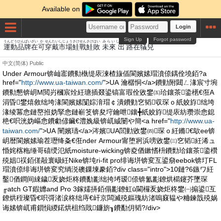
Available on
Login
Sign Up
Forgot password
うんどう
ひん
ぱい
ざい
か
せん
たい
しじょう
さけ
せん
さけ
はい
みらい
しゅつ
みち
ざい
ぎ
じ
運動
品
牌
在
可
穿
戴
市場
鮭
戰
鮭
敗
未來
出
路
在
犠
兒
中文(简体)
Public
Under Armour锛屾寚鐨勬槸缇庡湅楂旇偛閬嬪嫊瑁濆倷鍝佺墝銆?a
href="
http://www.ua-taiwan.com/
">UA 瀹樼恫</a>鐨勭附閮ㄥ湪宸寸埦
鐨勬懇锛岄Μ閲岃槶宸烇紝瑭插叕鍙镐富瑕佺敓鐢㈤珨鑲茶鍌欍€俇A
涓昏鐢熺敘绌垮湪閬嬪嫊闅婃湇瑁￠潰鐨勭穵韬収琛ｏ紙姣斿绌垮
湪绫冪悆鏈嶅拰妫掔悆鏈嶄笅锛夋垨鑰呭鑲╋紙姣斿缇庡紡瓒崇悆鎴
栬€呮洸妫嶇悆鐨勮偐鑶€澧婏級锛屼絾闄や簡<a href="
http://www.ua-
taiwan.com/
">UA 闉嬪瓙</a>涔嬪UA閭勭敓鐢㈣琛ｏ紝鏅€歍ee锛
岄暦閬嬪嫊瑜茬瓑绛夈€俇nder Armour甯堕牁浜嗙敓鐢㈢穵韬紝浠ュ
惛姹楁粚缍哥礂绶氾紙moisture-wicking锛夌偤鏉愭枡鐨勯珨鑲茶鍌欑
殑娼祦銆傞毃寰岋紝Nike锛坉ri-fit pro绯诲垪锛変互鍙奟eebok锛圢FL
瑁濆倷绯诲垪锛変究绱涚礇鏁堜豢銆?div class="intro">10鏈?6鏃ワ紝
鑿偤鐧间綀鐬叐娆炬柊鐨勫彲绌挎埓瑷倷锛氳彲鐐烘櫤鑳芥墜琛
╓atch GT鍜孊and Pro 3鎵嬬挵銆傝彲鐐虹ū閫欏叐娆炬柊鐢㈠搧鍙互
鐐烘秷璨昏€呮彁渚涙柊绌庤€屽京闆滅殑鏂瑰紡渚嗚窡韫や粬鍊戠殑娲
诲嫊锛屼甫鎻愪緵鍩烘柤绉戝鐮旂┒鐨勫仴韬?/div>