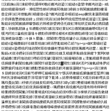
汉鍛婅ù涓湅鍟嗗牨瑷樿€咃紝鏅鸿兘鍙┛鎴磋ō鍌欒垏鏅鸿兘鍌㈠眳
鎴栨櫤鑳藉牬椁ㄧ浉绲愬悎锛屽皣鏈冩槸鏈締鍋ヨ韩閬嬪嫊鐨勭櫦灞
曡定鍕紝涔熷氨鏄櫤鑳借ō鍌?鏅鸿兘鍫存櫙銆侹eep鐝惧湪灏囨櫤鑳
介亱鍕曟墜鐠板姞鍏ュ仴韬埧涓紝鍏╄€呯殑绲愬悎锛屼篃鍙互灏嶇
敤鎴剁殑閬嬪嫊鍕曚綔鍜岃韩楂旂媭娉佸仛鍑虹簿纰哄垽鏂凤紝鎸囧皫
鐢ㄦ埗鍋氬嚭姝ｇ⒑鐨勫仴韬嫊浣滐紝寰炶€岀偤閬嬪嫊鑰呭€戝付渚
嗘洿鍔犵瀛稿拰灏堟キ鐨勯亱鍕曢珨椹椼€傜附鐨勪締瑾紝濡備粖鎴
戝湅楂旇偛鐢㈡キ姝ｈ檿鍦ㄥ揩閫熷璺戠殑璩介亾涓婏紝鍏朵腑鍙┛
鎴磋ō鍌欏皪鏂奸珨鑲茬殑鏈締涓嶅彲鎴栫己銆?/p><p>鏈€寰岋紝鍙
┛鎴磋ō鍌欑殑鍔熻兘闇€瑕佺獊鐮村壍鏂帮紝鎻愰珮鏅鸿兘鐢ㄥ搧瀵︾
敤鎬с€傞洊鐒剁洰鍓嶅競闈笂鐨勯珨鑲叉櫤鑳界敤鍝佷簲鑺卞叓闁€锛
屼絾鏅亶鍔熻兘鍠竴銆佸悓璩寲鍟忛鍤撮噸銆傚ぇ澶氭櫤鑳界敘鍝
佸姛鑳界劇闈炲氨鏄脯閲忓績鐜囥€佽▓閲忔鏁搞€丟PS瀹氫綅绛夛紝
閫欎簺鍔熻兘涔嬪鐨勫壍鏂扮敘鍝佸皯涔嬪張灏戙€?/p><p>涓湅绱
＄箶鍗旀渻涓€浣嶄笉椤樺叿鍚嶇殑宸ヤ綔浜哄摗鍚戜腑鍦嬪晢鍫辫鑰
呴€忛湶锛屾櫤鑳芥湇瑁濇垨瑷卞彲浠ュ姞寮烽棞瑷汇€傜洰鍓嶄竴浜涢
珮绉戞妧闈㈡枡锛岃兘鏈夋晥鎶电Ζ鍥犲鍏у婧樊椹熻畩璁撹韩楂旂
敘鐢熺殑涓嶉仼銆傞潰鏂欓噰鐢ㄩ珮鐒撳€肩殑鏅鸿兘瑾挎韩绮樿啝绾
栫董鑸囨櫘閫氭绾栫董绻旈€犺€屾垚銆傞€欑ó宸ヨ棟锛岃兘鍚告敹鐩
稿皪鐔辩挵澧冪殑婧害锛屼甫灏嶄汉楂旇嚜韬噵鏀剧殑鐔遍噺閫茶
瀛樺劜锛屽湪閫插叆鐩稿皪鍐风挵澧冩檪閫茶閲嬫斁锛屽緸鑰岄仈鍒
拌嚜鐒惰婧殑鏁堟灉銆備粬瑾嶇偤锛屼篃瑷辨湭渚嗙殑閬嬪嫊鏅鸿兘