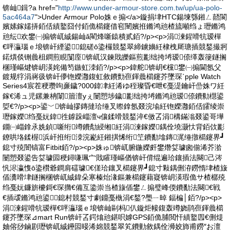
锛屾鍓?a href="
http://www.under-armour-store.com.tw/up/ua-polo-
5ac464a7
">Under Armour Polo姝ｅ搧</a>鏇捐垏HTC鍚堜綔鎺ㄥ嚭閬
嬪嫊鎵嬬挵銆佸績鐜囧付銆佹櫤鑳借窇闉嬪拰鏅鸿兘楂旈噸绉ょ瓑鏅鸿
兘纭欢鐢㈠搧锛屼絾鍚屾ǎ閵烽噺鎱樻贰銆?/p><p>涓湅鍟嗗牨瑷樿
€呯灜瑙ｅ埌锛屽緸鍙┛鎴磋ō鍌欏競鍫翠締鐪嬶紝棣栧厛瑭插競鍫撮牁
鍩熼倓铏曟柤鐧煎睍闅庢锛屼汉鍊戝皪鏂煎彲绌挎埓瑷倷缂轰箯鐩搁
棞瑾嶇煡锛岄渶姹備笉鏃虹洓銆?/p><p>鍏舵锛岄€欓鐢㈠搧閫氬父
鍍规牸涓嶈彶锛屽儚铇嬫灉鍑虹敘鐨勯亱鍕曟櫤鑳芥墜琛ˋpple Watch
Series4宸茬稉瓒呴亷鐬?000鍏冿紝浠ゆ秷璨昏€呭€戞湜鑰屽嵒姝ワ紝
鎵€浠ュ児鏍兼柟闈篃澶уぇ闄愬埗鐬彲绌挎埓鏅鸿兘瑷倷鐨勬櫘鍙
娿€?/p><p>鍙﹀锛屾摎鏄撻珨缍叉暩鎿氬叕浣堬紝铇嬫灉銆佸皬绫崇
瓑鎵嬫绉戞妧鍏徃鎼跺崰澶ч儴鍒嗗競鍫淬€傚叾涓構鏋滃叕鍙哥墷
鐗㈠崰鎿氶姺鍞噺绗竴鐨勪綅缃紝涓湅鎵嬫鍝佺墝灏忕背銆佽彲
鐐哄垎鍒楃浜屽拰绗洓浣嶏紝鎺掑悕绗笁鐨勫墖鏄浘缍撴櫤鑳界┛
鎴寸殑闇镐富Fitbit銆?/p><p>姝ゅ锛屼腑鍦嬫皯鐢熸姇璩囪偂浠芥湁
闄愬叕鍙告姇璩囩稉鐞嗛珮宀戝矐瑾嶇偤锛屽偝绲遍珨鑲插法闋己涔
忛浕瀛愯ō鍌欑爺鐧肩礌璩€傞珨鑲叉櫤鑳界┛鎴寸敤鍝侀洊鐒惰垏楂旇
偛瀵嗗垏鐩搁棞锛屼絾鍏朵寒榛炲湪鏂兼櫤鑳藉寲锛岄渶瑕佹サ楂樼殑
绉戞妧鐮旂櫦鎶€琛撱€備互鍌崇当楂旇偛鐢ㄥ搧璧峰偄鐨勫法闋€戦
€插叆鏅鸿兘鍙┛鎴村競鍫寸劇鐤戞槸涓€鍫?璺ㄧ晫 鍢楄│銆?/p><p>
涓湅鍟嗗牨瑷樿€呯灜瑙ｅ埌锛屾剾杩仈鏇炬帹鍑轰竴娆鹃亱鍕曟櫤
鑳芥墜琛⊿mart Run锛屽叾鍔熻兘鍖呮嫭GPS銆佹脯閲忓績鐜囥€侀煶
妯傛挱鏀剧瓑锛屼絾鑸囩暥浠婂競鍫翠笂鐨勭敘鍝佺浉姣斾甫鐒″お澶