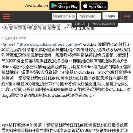
Available on
Login
Sign Up
Forgot password
とう
たから
こう
かん
みせ
きょう
これ
かり
わらじ
せんばい
みせ
ねん
えいり
た
まん
“
淘
寶
皇
冠
店
”
竟
是
假
鞋
專賣
店
4
年
營利
100
多
萬
中文(简体)
Public
<a href="
http://www.adidas-shoes.com.tw/
">adidas 瀹樼恫</a>姣忓ぉ
鐐哄ぇ瀹跺付渚嗗叏鏂版疆娴佺郴鍒楀柈鍝侊紝鐐烘偍鐨勭敓娲绘坊鍔
犳洿澶氱殑鑹插僵锛岀偤鎮ㄧ殑鐢熸椿鍏呮豢娲诲姏锛岃畵鎮ㄦ瘡澶╀
笉閲嶈锛岀簿褰╃殑浜虹敓寰炵従鍦ㄩ枊濮嬶紝鏁珛闂滄敞鎴戝€慳
didas 鍙扮仯瀹樼恫锛屾垜鍊戝皣鍏ㄦ柊鐨凙didas澶波鍠搧浠ュ強閬
嬪嫊璩囪▕灏囦竴涓€鍛堢従绲﹀ぇ瀹躲€?div class="intro">绂忓窞鏂拌
仦缍茶▕ 鑾嗙敯鍒堕€狅紝娣樺缍查姺鍞紝鏃ラ姺閲忎竴鍏╃櫨闆欙
紝4骞寸嚐鍒?00澶氳惉鍏冦€?8鏃ヤ笅鍗堬紝鍊夊北璀︽柟鑱悎鍊夊
北宸ュ晢閮ㄩ杸锛屾悧姣€涓€鍊嬪皥璩ｅ亣鈥滆€愬悏鈥濃€?adidas 澶
ogo闆欒偐鍖?鍜屾剾杩仈Adidas鈥濋亱鍕?/div>
<p>绂忓窞鏂拌仦缍茶▕ 鑾嗙敯鍒堕€狅紝娣樺缍查姺鍞紝鏃ラ姺閲
忎竴鍏╃櫨闆欙紝4骞寸嚐鍒?00澶氳惉鍏冦€?8鏃ヤ笅鍗堬紝鍊夊北璀