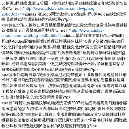
︽柟鑱悎鍊夊北宸ュ晢閮ㄩ杸锛屾悧姣€涓€鍊嬪皥璩ｅ亣鈥滆€愬悏鈥
濃€?a href="
http://www.adidas-shoes.com.tw/p/bag-
258d0c37/
">adidas 澶ogo闆欒偐鍖?/a>鍜屾剾杩仈Adidas鈥濋亱鍕
曢瀷鐨勨€滄窐瀵剁殗鍐犲簵鈥濄€?/p>
<p>鍊夊北璀︽柟姝ゅ墠寰楀埌绶氱储锛岀宸炴煇鈥滄窐瀵剁殗鍐犲簵
鈥濆皥璩ｅ亣鍐掔殑鑰愬悏銆?a href="
http://www.adidas-
shoes.com.tw/p/bag-c6d0a6d6/
">adidas 鑿辨牸寰岃儗鍖?/a>鍜屾剾
杩仈Adidas閬嬪嫊闉嬨€傜稉鍓嶆湡鎽告帓锛?8鏃ヤ笅鍗?鏅傝ū锛屽
€夊北鍏畨鍒嗗眬缍撳伒澶ч殜鑱悎鍊夊北鍗€宸ュ晢灞€銆佸煄闁€娲
惧嚭鎵€锛屼締鍒颁綅鏂奸噾灞卞悏鑻戜竴鍠厓鎴垮収锛屽湪妯撴鍙
ｅ牭浣忔瑕佸鍑虹櫦璨ㄧ殑鐘姜瀚岀枒浜哄江鏌愩€傚湪鍏剁浣忓
眿鍏э紝鎿鸿憲3鑷轰粛鍦ㄥ伐浣滅殑闆昏叇锛屽怀鍏у爢鏀捐憲鍗佸咕
鐩掆€滆€愬悏鈥濃€滄剾杩仈鈥濈殑妯ｅ搧闉嬨€?/p>
<p>缍撳伐鍟嗕汉鍝″垵姝ラ憭瀹氾紝閫欎簺妯ｉ瀷鍋氬伐绮楃硻锛屾秹
瀚屽亣鍐掋€傚江鏌愭壙瑾嶏紝閫欎簺闉嬪瓙澶氭槸寰炶巻鐢板粻鍟嗛
偅閭婂瘎渚嗙殑鏂版妯ｉ瀷锛屾簴鍌欐媿鐓у緦涓婄恫銆傚煼娉曚汉鍝
＄暥鍫存煡鎵ｇ敤鏂肩恫涓婇姺鍞殑闆昏叇鍙婇儴鍒嗗亣鍐掆€滆€愬
悏鈥濃€滄剾杩仈鈥濋亱鍕曢瀷銆?/p>
<p>褰煇鐐哄彜鐢颁汉锛屼粬渚涜堪锛?007骞达紝浠栫殑涓€鍊嬭巻鐢
版湅鍙嬬ū鍙互鎼炲埌浠垮啋鈥滆€愬悏鈥濃€滄剾杩仈鈥濈殑閬嬪嫊
闉嬨€傜暥骞?鏈堬紝褰煇鍦ㄦ窐瀵剁恫瑷诲唺鐬€滃ソ闉嬪煄绂忓窞
绺藉簵鈥濆拰鈥滅惓璨濊矟濂介瀷鍩庘€濆叐鍌㈢恫搴楋紝闁嬪閵峰敭
鍋囧啋鈥滆€愬悏鈥濃€滄剾杩仈鈥濋亱鍕曢瀷銆?/p>