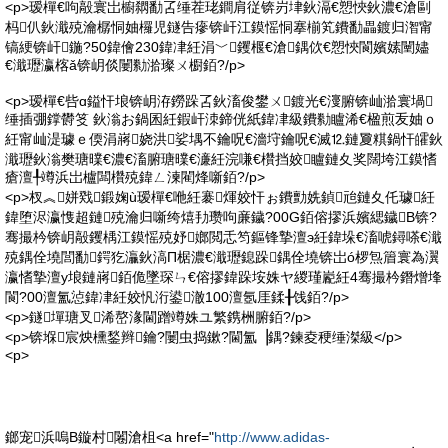
<p>瑷樿€呴毃寰岀櫥閷勫叾缍茬珯鐧肩従锛岃垏鈥滆€愬悏鈥濃€滄剾
杩仈鈥濈殑瀹樼恫妯欏児鐩告瘮锛屽江鏌愮恫搴椾笂鐨勫畾鍍归潪甯
镐綆锛屽鍦?50鍏儈230鍏冿紝涓﹀钁椻€滄鍝佽€愬悏閬嬪嫊闉嬧
€濈瓑瀛楁ǎ锛岄倓闄勬湁璨ㄨ櫉銆?/p>
<p>瑷樿€呰ɑ鎰忓埌锛岄洊鐒跺叾鈥滀俊鐢ㄨ鍍光€濅腑锛屾湁寰堝
缍插弸鐣欎笅 鈥滃お鍋囷紝鍜屽洓鍗侊紙鍏冿級鐨勬矑浠€楹煎叐妯ｏ
紝甯屾湜璩ｅ偄涓嶈娆洪娑堣不鑰呪€濇垨鑰呪€滅⒓鏈夐粸鍋忓皬鈥
濈瓑鈥滃樊瑭曗€濃€滀腑瑭曗€濓紝浣嗛€欑挡姣矑鏈夊奖闊垮江鏌愭
瘡澶╀竴浜岀櫨闆欑殑鍏ㄥ湅閵烽噺銆?/p>
<p>杈︽姘戣鍛婅ù瑷樿€咃紝褰煇姣忓ぉ鐨勯姺鍞兘鏈夊仛璩紝
鍏堕浕瀛愯超鏈殑瀹归噺绔熺劧瓒呴亷鐬?00G銆傛摎浜嬪緦鐬В锛?
骞撮枔锛岄毃钁楀江鏌愮殑妤嫏閲忎笉鏂锋摯澶э紝鍏垛€滀唬鐞嗏€濈
殑鍝佺墝閭勫鍔犵灜鈥滈П椐濃€濈瓑鎴跺鍝佺墝锛岀ó椤炰篃寰為瀷
瀛愭摯澶у埌鏈嶈銆佹墜琛ㄣ€傛摎鍏跺垵姝ヤ緵瑾嶏紝4骞撮枔鐕熷埄
閬?00澶氳惉鍏冿紝姣忛洐鍙澈100澶氬厓鍒╂饯銆?/p>
<p>鐩墠瑭叉浠嶅湪閫蹭竴姝ユ繁鎸栦腑銆?/p>
<p>锛堢宸炴櫄鍫辫鑰?闄虫捣鏉?閫氳▕鍝?鍊夌稉缍滐級</p>
<p>
鎯宠浜嗚В鏇村闂滄柤<a href="
http://www.adidas-