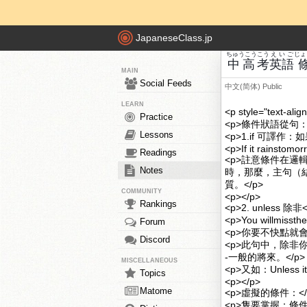
JapaneseClass.jp
ちゅうこう
こう
えいご
じょ
中高
考
英語
MAIN
Social Feeds
中文(简体)
Public
LEARN
<p style="te
Practice
<p>條件狀語從句：由
Lessons
<p>1.if 可譯
<p>If it rainstomo
Readings
<p>註意條件在
Notes
時，那麼，主句（結
質。</p>
COMMUNITY
<p></p>
Rankings
<p>2. unless 除非
<p>You willmissth
Forum
<p>你要不快點就會
Discord
<p>此句中，除非你
-一般的將來。</p
MISCELLANEOUS
<p>又如：Unless it ra
Topics
<p></p>
Matome
<p>虛擬的條件：</
<p>隻要掌握：