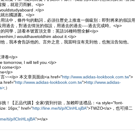
擬，就迎刃而解。</p>
 wouldstudyaboard .</p>
就出國讀書。</p>
虛擬用法中，條件句的動詞，必須往歷史上推進一個級別：即對將來的假設
用過去，對過去情況的假設，用過去的過去----過去完成時。</p>
塗的同學，請看本號置頂文章：英語16種時態全解</p>
nhim,I wouldhavetoldhim about it.</p>
見到他，我本會告訴他的。言外之意，我當時沒有見到他，也無法告知他。
津卷</p>
 tomorrow, I will tell you.</p>
ll come</p>
ame</p>
<p>會做的學霸請留言~~</p> 本文章頁面由<a href="
http://www.adidas-lookbook.com.tw
">
href="
http://www.adidas-lookbook.com.tw
">
http://www.adidas-
a>
;）
！【正品代購】全家/貨到付款，加赖即送禮品：<a style="font-
ize: 16px;" href="
http://line.me/ti/p/lClnHLsjBA
">TWZO</a>，也可掃二
e.me/ti/p/lClnHLsjBA
"></a>