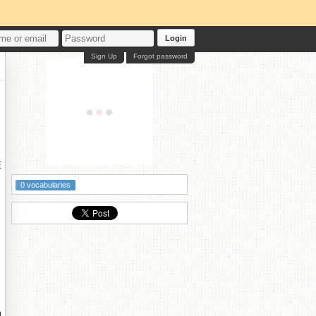
Login
Sign Up
Forgot password
在
0 vocabularies
動