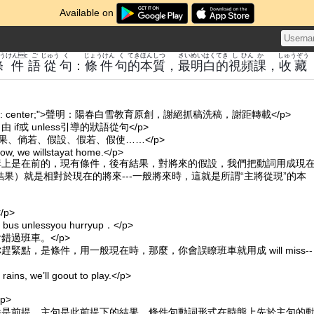
Available on
うけんc
ご
じゅう
く
じょうけん
く
てき
ほんしつ
さい
めいはく
てき
し
ひん
か
しゅうぞう
條件
語
從
句
：
條件
句
的
本質
，
最
明白
的
視
頻
課
，
收藏
xt-align: center;">聲明：陽春白雪教育原創，謝絕抓稿洗稿，謝距轉載</p>
 if或 unless引導的狀語從句</p>
作：如果、倘若、假設、假若、假使……</p>
rrow, we willstayat home.</p>
邏輯上是在前的，現有條件，後有結果，對將來的假設，我們把動詞用成現
果）就是相對於現在的將來---一般將來時，這就是所謂“主將從現”的本
</p>
e bus unlessyou hurryup．</p>
錯過班車。</p>
趕緊點，是條件，用一般現在時，那麼，你會誤瞭班車就用成 will miss--
>
ins, we’ll goout to play.</p>
p>
條件是前提，主句是此前提下的結果，條件句動詞形式在時態上先於主句的