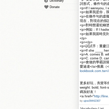
Dictionary
詞形式，條件句的虛
Donate
<p>If I wereyou, I
<p>如果我是你，我
<p>在條件句的
現在，對現在的假設
<p>對時態還犯糊
<p>例如：If I hadsee
<p>如果我當時
</p>
<p></p>
<p>試試手：重慶江
<p>If she ____ here
<p>A. comes B. wi
<p>C. come D. c
愛迪達</a>推薦（<a 
lookbook.com.tw</
更多好玩，夯貨等你挑
weight: bold; font-s
碼加好友！
<a href="
http://lin
by
ujxw39442307
Vocabulary List