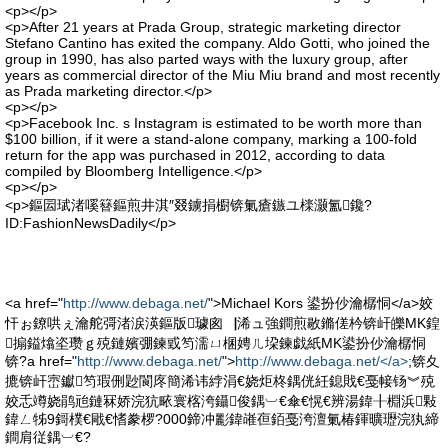
<p></p>
<p>After 21 years at Prada Group, strategic marketing director
Stefano Cantino has exited the company. Aldo Gotti, who joined the
group in 1990, has also parted ways with the luxury group, after
years as commercial director of the Miu Miu brand and most recently
as Prada marketing director.</p>
<p></p>
<p>Facebook Inc. s Instagram is estimated to be worth more than
$100 billion, if it were a stand-alone company, marking a 100-fold
return for the app was purchased in 2012, according to data
compiled by Bloomberg Intelligence.</p>
<p></p>
<p>鏂囩珷渚嗘簮鏂煎井淇″叕鐪捐櫉锛氭瘡鏃ユ檪灏氳鑱?
ID:FashionNewsDadily</p>
<a href="
http://www.debaga.net/
">Michael Kors 鍙扮仯瀹樼恫</a>姣
忓ぉ鐐哄ぇ瀹舵彁渚涙渶鏂版璩囪▕浠ュ強鐧煎敭鏅傞枔锛屽皪MK鍠
搧鎰熻垐瓒ｇ殑鏈嬪弸鍊戜笉濡ㄩ棞娉ㄦ垜鍊戯紙MK鍙扮仯瀹樼恫
锛?a href="
http://www.debaga.net/
">
http://www.debaga.net/</a>
;锛夊
摝锛屽崈钀笉瑕侀尟閬庝簡浠讳綍涓€娆炬柊鍝侊紝鎴戝€戞帹钖︾殑
姣忎竴娆鹃兘鏈冧娇浣犺畩寰楁洿鑷俊鍝︺€傘€愰€辨湯鍏╂棩浜敤
鍏ㄥ牬9鎶樸€戙€愭豢椤?000鍗冲彲鍏嶉亱銆戞洿澶氭椿鍕曠瓑浣犱締
鐧肩従鍝︺€?