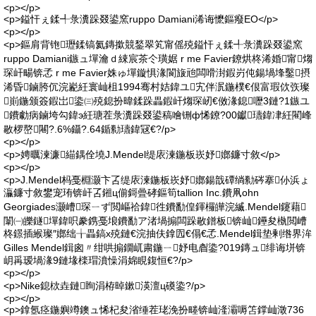
<p></p>
<p>鎰忓ぇ鍒╃彔瀵跺叕鍙窯ruppo Damiani浠诲懡鏂癈EO</p>
<p></p>
<p>鏂肩背铇瓑鍒镐氦鏄撳競鍫翠笂甯傜殑鎰忓ぇ鍒╃彔瀵跺叕鍙窯
ruppo Damiani鏃ュ墠瀹ｄ綀宸茶仒璜婮 r me Favier鐐烘柊浠婚甯煼
琛屽畼锛孞 r me Favier姝ゅ墠鏇惧湪閬旇兘闆嗗湗鍜岃伅鍚堝埄鑿摂
浠昏鏀胯伔浣嶏紝寰屾柤1994骞村姞鍏ユ宄伴泦鍦樸€佷富瑕佽矤璨
崱鍦颁簽鍜岀鍌㈢殑鎴扮暐鍒跺畾鍜屽煼琛屻€傚湪鎴嚦3鏈?1鏃ユ
鐨勮病鏀垮勾鍏э紝瑭茬彔瀵跺叕鍙稿噲铏ф悕鐐?00钀瓙鍏冿紝閵峰
敭椤嶅闀?.6%鑷?.64鍎勬瓙鍏冦€?/p>
<p></p>
<p>娉曞湅濂緢鍝佺墝J.Mendel缇庡湅鍦板崁妤嫏鐮寸敘</p>
<p></p>
<p>J.Mendel杩戞棩灏卞叾缇庡湅鍦板崁妤嫏鍚戠磹绱勬硶搴仦浜ょ
灜鐮寸敘鐢宠珛锛屽叾鎺ц偂鎶曡硣鏂筍tallion Inc.鐨凧ohn
Georgiades灏嶆琛ㄧず閲嶇祫鍏徃鐨勫偟鍕欏皣浣縅.Mendel鑳藉
闈㈠皪鐩墠鍏呮豢鎸戞埌鐨勫ア渚堝搧闆跺敭鐠板锛屾鑸夋槸閲嶆
柊鐛插緱璨″嫏绌╁畾鎬х殑鏈€浣抽伕鎿囥€傝€孞.Mendel鍓垫剰绺界洠
Gilles Mendel鍓囪〃绀哄搧鐗屼粛鍦ㄧ妤电睂鍌?019鏄ュ绯诲垪锛
岄爯瑷堝湪9鏈堟檪瑁濆懆涓婂睍鍑恒€?/p>
<p></p>
<p>Nike鎴栨垚鏈眴涓栫晫鏉渶澶ц磸鍌?/p>
<p></p>
<p>鎿氬痉鍦嬩竴鐭ュ悕杞夋渻缍茬珯浼扮畻锛屾湰灞嗕笘鐣屾澂736