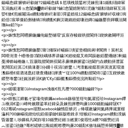
鍚嶇悆鍝′腑锛屽叡鏈?2鍚嶇悆鍝＄悊璜栧競鍫村児鍊煎湪1鍎勬瓙鍏冧
互涓婏紝浠ョ悆闅婅▓锛屽叡鏈?鏀悆闅婄附韬児鍦?鍎勬瓙鍏冧互涓
娿€傚€煎緱闂滆ɑ鐨勬槸锛屽湪琚彁鍙婄殑12鍚嶇悆鍝′腑锛屽収棣埦
銆佸宸翠僵銆侀樋绱埦鐨勫€嬩汉璐婂姪鍟嗛兘鏄編鍦嬮亱鍕曞法闋
璑ike銆?/p>
<p></p>
<p>姝愯悐闆呬腑鍦嬭伅鍚堥樋瑁″反宸存帹鍑哄揩閬炵鍥炴敹闋呯洰
</p>
<p></p>
<p>姝愯悐闆呬腑鍦嬮甯煼琛屽畼鏂墤娑垫棩鍓嶈垏闃胯！宸村反
闆嗗湗澶╄矒绺借闈栨嵎绨界讲鐬€婄稜鑹叉柊闆跺敭銆嬮爡鐩剰鍚
戞浉锛屾棬鍦ㄦ笡灏戝揩閬炴祦閫氶亷绋嬩腑鍙兘閫犳垚鐨勭挵澧冨
奖闊匡紝淇冮€插湪蹇仦鐗╂祦涓娇鐢ㄦ洿澶氱稜鑹茬挵淇濆寘瑁濇
潗鏂欍€傛湭渚嗭紝瑭查爡鐩皣瀵︾従100%鐨勫揩閬炵鍙互鍥炴敹
鍐嶅埄鐢紝娓涘皯涓€娆℃€у鏂欐潗鏂欑殑浣跨敤銆?/p>
<p></p>
<p>鍒嗘瀽甯ūInstagram浼板€煎凡瓒?000鍎勭編鍏?/p>
<p></p>
<p>鎿氬江鍗氱ぞ娑堟伅锛孎acebook鏃椾笅绀句氦濯掗珨Instagram鑻
ユ槸涓€鍌㈢崹绔嬪叕鍙革紝鍏朵及鍊煎皣瓒呴亷1000鍎勭編鍏冦€?
012骞碔nstagram琚獸acebook鏀惰臣锛岃┎绛嗘敹璩间氦鏄撶嵅寰楃
灜杩?00鍊嶇殑鍥炲牨銆傛摎鏈€鏂版暩鎿氶’绀猴紝Instagram鐨勬湀娲
昏簫鐢ㄦ埗鏁稿凡閬斿埌10鍎勶紝鎺ヨ繎寰俊瑕忔ā鐨?0鍎勶紝涓
︽湁鍙兘鍦?骞村緦锛岀敤鎴舵暩瓒呴亷20鍎勩€傚垎鏋愬斧闋愯▓锛