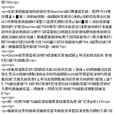
閬?3%</p>
<p></p>
<p>缇庡湅閬嬪嫊浼戦枒鍝佺墝Skechers鏂嚤濂囦笂鍛ㄥ彫闁?019骞
存槬瀛ｈ▊璨ㄦ渻锛屾伆閫㈠搧鐗岄€茶粛涓湅鍏у湴鍗佸懆骞达紝姝
ゆ涔熸槸瑭插搧鐗屽湪鑿鍙蹭笂鐨勬渶澶ц妯¤▊璨ㄦ渻銆傛摎璩
囨枡椤ず锛孲kechers鏂?008骞存寮忛€插叆涓湅甯傚牬锛屽湪瀹氫
綅绮炬簴銆侀姺鍞ā寮忓鍏冨寲鍜岀崹鐗圭殑甯傚牬鐕熼姺绛栫暐浣
滅敤涓嬶紝鍝佺墝鍦ㄤ腑鍦嬮亷鍘诲崄骞寸殑闆跺敭绺介骞冲潎骞村
闀?3%锛屽緸2008骞寸殑7400钀鍔犲埌鍘诲勾鐨?04.3鍎勶紝鐩墠
鍦ㄤ腑鍦嬪競鍫村叡鏈?446鍌㈠簵銆?/p>
<p></p>
<p>Dazzle姣嶅叕鍙稿湴绱犳檪灏氫笂甯傚緦閫ｇ簩涓夋棩涓婃疾 甯傚
€煎鑷?83鍎勫厓</p>
<p></p>
<p>鎿氭檪灏氬晢妤揩瑷婄洠娓紝鏂间笂鍛ㄤ簲姝ｅ紡鐧婚櫢涓婃捣
璀夊埜浜ゆ槗鎵€鐨勫湅鍏ф湇椋惧搧鐗孌azzle姣嶅叕鍙稿湴绱犳檪灏
氱殑鑲″児鑷充粖宸查€ｇ簩涓夋棩閷勫緱涓婃疾锛岃純鐧艰鍍瑰ぇ婕?
5.7%鑷虫瘡鑲?5.6鍏冿紝甯傚€煎墖澧炲姞24鍎勫厓鑷?83鍎勫厓锛屽
凡瓒呴亷鍦嬪収鍙︿竴鏈嶉＞闆嗗湗澶钩槌?58鍎勫厓鐨勫競鍊笺
€?/p>
<p></p>
<p>娉㈠徃鐧?8璨″勾鏀跺叆鎴栭寗寰楅珮澧為暦 鑲″児澶ф疾11%</p>
<p></p>
<p>鍦嬪収缇界胆鏈嶉泦鍦樻尝鍙哥櫥姣涘埄鐜囧湪澶氬勾鐨勬竻搴瓨