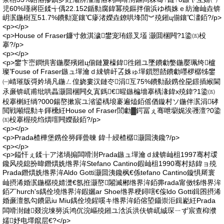
児60%瑾嶈臣鍒╅偊22.152鍎勬腐鍏冪殑鏂拌偂浜ゆ槗姝ｅ紡瀹屾垚锛
岄泦鍦樹互51.7%鐨勬寔鑲℃瘮渚嬫垚鐐哄埄閭︾殑鎺ц偂鑲℃澅銆?/p>
<p></p>
<p>House of Fraser鐮寸敘淇濊鐢宠珛鐛叉壒 灏囬棞闁?1鍌㈤杸
搴?/p>
<p></p>
<p>鐢卞崈鐧惧害鍦嬮殯鎺ц偂鏈夐檺鍏徃鎺ユ墜鐨勮嫳鍦嬮珮绔櫨
璨℉ouse of Fraser鏃ュ墠瀹ｄ綀锛屽叾姝ゅ墠鎻愬嚭鐨勮嚜椤樼牬鐢
㈠崝璀版彁妗堝凡鍦ㄥ偟娆婁汉鏈冭涓互75%鐨勬敮鎸佺巼鐛插緱閫
氶亷锛屼甫纰哄畾灏囬棞闁夊寘鎷€暒鏃楄墻搴楀湪鍏х殑鍏?1鍌㈤
杸搴楋紝绱?000鍚嶅摗宸ユ渻鍙楀埌褰遍熆銆傜偤鏇村ソ鍦伴泦涓硣
閲戦噸绲勬キ鍕欙紝House of Fraser閭勮▓鍔冨ぇ骞呭墛娓涘彟澶?0鍌
㈤杸搴楃殑绉熼噾闁嬫敮銆?/p>
<p></p>
<p>Prada楂樺堡鎸佺簩鍕曡暕 鍏╀綅楂樼灏囬洟鑱?/p>
<p></p>
<p>鎰忓ぇ鍒╁ア渚堝搧闆嗗湗Prada鏃ュ墠瀹ｄ綀锛屾柤1997骞村叆
鑱风殑鎴扮暐鐕熼姺绺界洠Stefano Cantino鍜屾柤1990骞村姞鍏ョ殑
Prada鐕熼姺绺界洠Aldo Gotti灏囬洟鑱枫€係tefano Cantino鏇惧厛寰
屾摂浠婚泦鍦樼殑婧濋€氬拰灏嶅闂滅郴绺界洠銆丳rada甯傚牬绺界洠
銆丆hurch's鍝佺墝绺界洠鍜孋ar Shoe绺界稉鐞嗐€侫ldo Gotti鍓囨摂浠
婚亷澶氬勾鐨凪iu Miu鍝佺墝鍟嗘キ绺界洠銆傛埅鑷崇洰鍓嶏紝Prada
闆嗗湗鏈叕浣堜簩浜鸿伔浣嶇殑鎺ユ浛浜洪伕锛屼絾琛ㄧず宸查枊濮
嬬妤电墿鑹层€?</p>