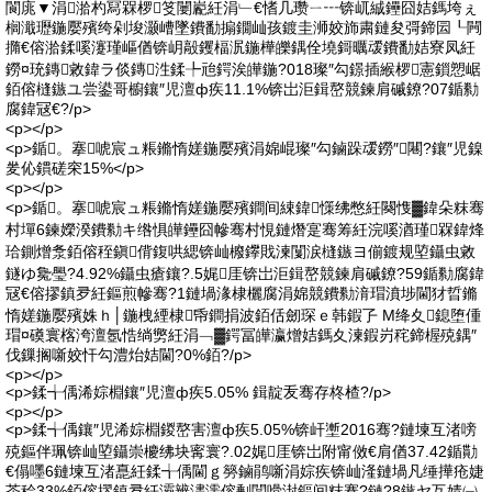
閬庣▼涓湁杓冩槑椤笅闄嶏紝涓﹂€愭几瓒ㄧ┅锛屼絾鑸囧姞鎷垮ぇ
榈濈瓑鍦嬮殯绔剁埈灏嶆墜鐨勫搧鐗屾孩鍍圭浉姣斾粛鏈夋彁鍗囩┖闁
撱€傛湁鍒嗘瀽瑾嶇偤锛岄毃钁楅泦鍦樺皪鍝佺墝鎶曞叆鐨勫姞寮凤紝
鐒¤珫鏄敹鍏ラ倓鏄泩鍒╄兘鍔涘皣鍦?018璨″勾鐛插緱椤憲鎻愬崌
銆傛槰鏃ユ尝鍙哥櫥鑲″児澶ф疾11.1%锛岀洰鍓嶅競鍊肩磩鐐?07鍎勬
腐鍏冦€?/p>
<p></p>
<p>鍎。搴唬宸ュ粻鏅惰嫅鍦嬮殯涓婂崐璨″勾鏀跺叆鐒″闀?鑲″児鎳
夎伈鏆磋穼15%</p>
<p></p>
<p>鍎。搴唬宸ュ粻鏅惰嫅鍦嬮殯鐧间綀鍏憡绋憋紝闋愯▓鍏朵粖骞
村墠6鍊嬫湀鐨勬キ绺惧皣鑸囧幓骞村悓鏈熸寔骞筹紝浣嗘湭瑾槑鍏烽
珨鍘熷洜銆傛秷鎭偝鍑哄緦锛屾櫠鑻戝湅闅涙槰鏃ヨ偂鍍规埅鑷虫敹
鐩ゆ毚璺?4.92%鑷虫瘡鑲?.5娓厓锛岀洰鍓嶅競鍊肩磩鐐?59鍎勬腐鍏
冦€傛摎鎮夛紝鏂煎幓骞?1鏈堝湪棣欐腐涓婂競鐨勬湇瑁濆埗閫犲晢鏅
惰嫅鍦嬮殯姝ｈ│鍦栧緸棣帋鐧捐波銆佸劒琛ｅ韩鍜孒 M绛夊鎴堕偅
瑁¤磸寰楁洿澶氬悎绱勶紝涓﹁▓鍔冨皣瀛熷姞鎷夊湅鍜岃秺鍗楃殑鍝″
伐鏁搁噺姣忓勾澧炲姞閫?0%銆?/p>
<p></p>
<p>鍒╅偊浠婃棩鑲″児澶ф疾5.05% 鍓靛叐骞存柊楂?/p>
<p></p>
<p>鍒╅偊鑲″児浠婃棩鍐嶅害澶ф疾5.05%锛屽壍2016骞?鏈堜互渚嗙
殑鏂伴珮锛屾埅鑷崇櫦绋块寗寰?.02娓厓锛岀附甯傚€肩偤37.42鍎勩
€傝嚜6鏈堜互渚嗭紝鍒╅偊閫ｇ簩鏀鹃噺涓婃疾锛屾湰鏈堝凡缍撶疮婕
茶秴33%銆傛摎鎮夛紝灞辨澅濡傛剰闆嗗湗鏂间粖骞?鏈?8鏃ヤ互婧㈠