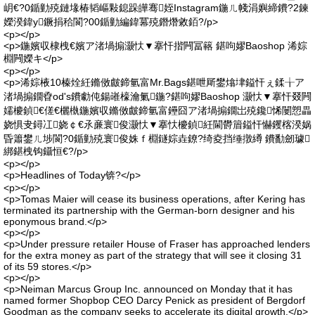
岄€?0鍎勭殑鏈堟椿韬嶇敤鎴跺皣骞姪Instagram鍦ㄦ帴涓嬩締鐨?2鍊
嬫湀鍏у鐝捐秴閬?00鍎勭編鍏冪殑鐕熸敹銆?/p>
<p></p>
<p>鍦嬪収棣栧€嬪ア渚堝搧灏忕▼搴忓揩闁冨簵 鍖呴嫪Baoshop 浠婃
棩闁嬫キ</p>
<p></p>
<p>浠婃棭10榛烇紝鏅傚皻鍗氫富Mr.Bags鍖呭厛鐢熻垏鎰忓ぇ鍒╁ア
渚堝搧鐗孴od's鐨勮伅鍚嶉檺瀹氭鍦?鍖呴嫪Baoshop 灏忕▼搴忓叕闁
嬬櫦鍞€傞€欐槸鍦嬪収鏅傚皻鍗氫富鑸囧ア渚堝搧鐗岀殑鑱悕闄愬畾
娆惧叏鐞冮娆￠€氶亷寰俊灏忕▼搴忕櫦鍞紝閫欎篃鎰忓懗钁楁湀娲
昏簫鐢ㄦ埗閬?0鍎勭殑寰俊姝ｆ棩鐩婃垚鐐?绮夌挡缍撴繜 鐨勫劒璩
綁鍖栧钩鑷恒€?/p>
<p></p>
<p>Headlines of Today锛?</p>
<p></p>
<p>Tomas Maier will cease its business operations, after Kering has
terminated its partnership with the German-born designer and his
eponymous brand.</p>
<p></p>
<p>Under pressure retailer House of Fraser has approached lenders
for the extra money as part of the strategy that will see it closing 31
of its 59 stores.</p>
<p></p>
<p>Neiman Marcus Group Inc. announced on Monday that it has
named former Shopbop CEO Darcy Penick as president of Bergdorf
Goodman as the company seeks to accelerate its digital growth.</p>