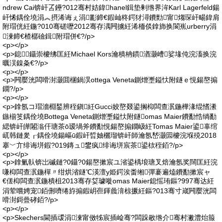
ndrew Cai锛屽叾鑸?012骞村姞鍏hanel鍓垫剰绺界洠Karl Lagerfeld鍚
屽悕鍝佺墝涓︽摂浠诲ぇ涓彲鍗€鍜屾柊鍔犲潯鐨勯甯煼琛屽畼鍏肩
附瑁侊紝鍦?010骞磋嚦2012骞存湡闁擄紝浠栭倓鎿斾换閬嶣urberry涓
湅鍗€楂樼礆鍓附瑁併€?/p>
<p></p>
<p>鎴鑷崇櫦绋匡紝Michael Kors瀹樻柟鏆湭灏嶆娑堟伅浣滀换浣
曞洖鎳夈€?/p>
<p></p>
<p>闁嬮洸闆嗗湗灏囬棞鍋淏ottega Veneta鍘熷壍鎰忕附鐩ｅ悓鍚嶅搧
鐗?/p>
<p></p>
<p>鎿氬コ瑁濇棩鍫辨秷鎭紝Gucci姣嶅叕鍙搁枊闆查泦鍦樺湪绲愭潫
鏃椾笅鍝佺墝Bottega Veneta鍘熷壍鎰忕附鐩omas Maier鐨勫悎绱勫
緦锛屽皣闂滃仠瑭茶ō瑷堝斧鐨勫悓鍚嶅搧鐗岋紝Tomas Maier鍙辜绾
屼韩鏈夎┎鍝佺墝鍚嶇ū鍜屽晢妯欐瑠锛屽師瀹氬嵆灏囩櫦浣堢殑2018
搴﹀亣绯诲垪鍜?019鏄ュ鐢疯绯诲垪宸茶鍙栨秷銆?/p>
<p></p>
<p>鎿氭倝锛岀磩鏈?0鑷?0鍚嶅摗宸ユ渻鍙楀埌瑭叉焙瀹氬奖闊匡紝浣
嗛枊闆查泦鍦樿〃绀烘渻鐩℃渶澶у姫鍔涘畨缃彈褰遍熆鐨勫摗宸ャ
€傞枊闆查泦鍦樻柤2013骞存姇璩嘥omas Maier鎴愮珛鏂?997骞达紝
涓荤嚐娉宠銆侀嚌绻斿搧鍜岄亱鍕曟湇椋撅紝鏂?013骞寸嵅闁嬮洸闆
嗗湗鎶曡硣銆?/p>
<p></p>
<p>Skechers閫插叆涓湅甯傚牬宸插崄骞?闆跺敭绺介骞村潎澧炲箙