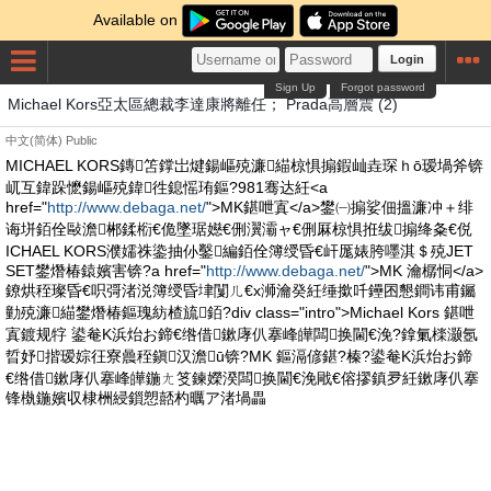
Available on
Login
Sign Up
Forgot password
Michael Kors亞太區總裁李達康將離任； Prada高層震 (2)
中文(简体)
Public
MICHAEL KORS鏄笘鐣岀煡鍚嶇殑濂緢椋惧搧鍜屾垚琛ｈō瑷堝斧锛
屼互鍏跺懡鍚嶇殑鍏徃鎴愮珛鏂?981骞达紝<a
href="
http://www.debaga.net/
">MK鍖呭寘</a>鐢㈠搧娑佃搵濂冲＋绯
诲垪銆佺敺澹郴鍒椼€佹墜琚嬨€侀瀷灞ャ€侀厤椋惧拰绂搧绛夈€侻
ICHAEL KORS濮嬬祩鍌抽仦鑿編銆佺簿绶昏€屽厖婊胯嚜淇＄殑JET
SET鐢熸椿鎱嬪害锛?a href="
http://www.debaga.net/
">MK 瀹樼恫</a>
鐐烘秷璨昏€呮彁渚涚簿绶昏垏闅ㄦ€х浉瀹癸紝缍撳吀鑸囨懇鐧讳甫钃
勭殑濂緢鐢熸椿鏂瑰紡楂旈銆?div class="intro">Michael Kors 鍖呭
寘鍍规牸 鍙奙K浜炲お鍗€绺借鏉庨仈搴峰皣闆换閫€浼?鎿氭檪灏氬
晢妤揩瑷婃彺寮曟秷鎭汉澹ū锛?MK 鏂滆偐鍖?榛?鍙奙K浜炲お鍗
€绺借鏉庨仈搴峰皣鍦ㄤ笅鍊嬫湀闆换閫€浼戙€傛摎鎮夛紝鏉庨仈搴
锋槸鍦嬪収棣栦綅鎻愬嚭杓曞ア渚堝畾