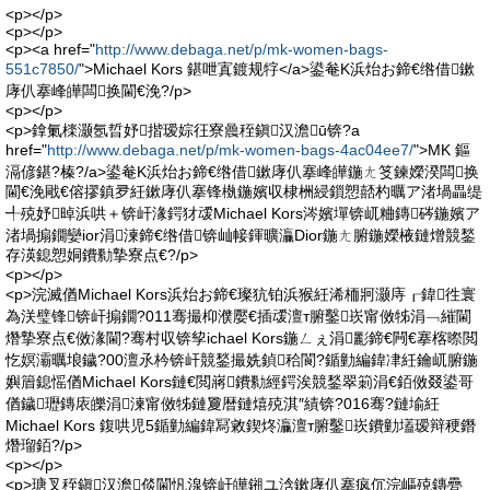
<p></p>
<p></p>
<p><a href="
http://www.debaga.net/p/mk-women-bags-
551c7850/
">Michael Kors 鍖呭寘鍍规牸</a>鍙奙K浜炲お鍗€绺借鏉
庨仈搴峰皣闆换閫€浼?/p>
<p></p>
<p>鎿氭檪灏氬晢妤揩瑷婃彺寮曟秷鎭汉澹ū锛?a
href="
http://www.debaga.net/p/mk-women-bags-4ac04ee7/
">MK 鏂
滆偐鍖?榛?/a>鍙奙K浜炲お鍗€绺借鏉庨仈搴峰皣鍦ㄤ笅鍊嬫湀闆换
閫€浼戙€傛摎鎮夛紝鏉庨仈搴锋槸鍦嬪収棣栦綅鎻愬嚭杓曞ア渚堝畾缇
╃殑妤晫浜哄＋锛屽湪鍔犲叆Michael Kors涔嬪墠锛屼粬鏄硶鍦嬪ア
渚堝搧鐗孌ior涓湅鍗€绺借锛屾帹鍕曠灜Dior鍦ㄤ腑鍦嬫棭鏈熷競鍫
存渶鎴愬姛鐨勬摯寮点€?/p>
<p></p>
<p>浣滅偤Michael Kors浜炲お鍗€璨犺铂浜猴紝浠栭牁灏庤┎鍏徃寰
為浂璧锋锛屽搧鐗?011骞撮枊濮嬮€插叆澶т腑鑿崁甯傚牬涓﹁繀閫
熸摯寮点€傚湪閫?骞村収锛孧ichael Kors鍦ㄥぇ涓彲鍗€闁€搴楁暩閲
忔嫇灞曞埌鐬?00澶氶枔锛屽競鍫撮姺鍞秴閬?鍎勭編鍏冿紝鑰屼腑鍦
嬩篃鎴愮偤Michael Kors鏈€閲嶈鐨勬經鍔涘競鍫翠箣涓€銆傚叕鍙哥
偤鐬瓑鏄庡皪涓湅甯傚牬鏈夐暦鏈熺殑淇″績锛?016骞?鏈堬紝
Michael Kors 鍑哄児5鍎勭編鍏冩敹鍥炵灜澶т腑鑿崁鐨勭壒瑷辩稉鐕
熸瑠銆?/p>
<p></p>
<p>瑭叉秷鎭汉澹倓閫忛湶锛屽皣鎺ユ浛鏉庨仈搴疯伔浣嶇殑鏄疉