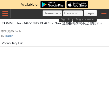
Available on
Login
Sign Up
Forgot password
COMME des GAR?ONS BLACK x Nike 這樣的暗黑格調是你的 (3)
中文(简体)
Public
by
jeiagkn
Vocabulary List