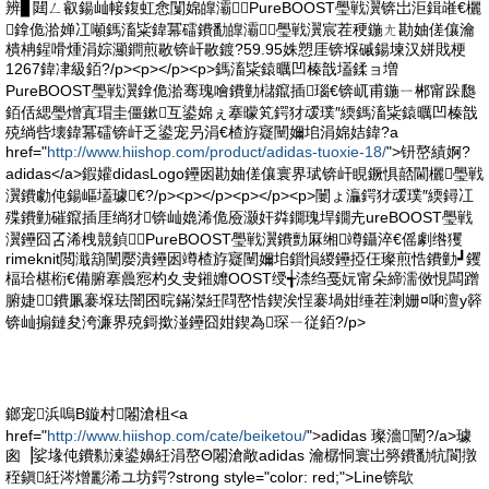
辨▊閮ㄥ叡鍚屾帹鍑虹悆闅婂皥灞PureBOOST璺戦瀷锛岀洰鍓嶉€欐
鎿佹湁婵冮噸鎷滀粊鍏冪礌鐨勫皥灞璺戦瀷宸茬稉鍦ㄤ勘妯傞儴瀹
樻柟鍟嗗煄涓婃灦鐧煎敭锛屽敭鍍?59.95姝愬厓锛堢磩鍚堜汉姘戝梗
1267鍏冿級銆?/p><p></p><p>鎷滀粊鎱曞凹榛戠壒鍒ョ増
PureBOOST璺戦瀷鎿佹湁骞瑰噲鐨勭櫧鑹插瑙€锛屼甫鍦ㄧ郴甯跺瓟
銆佸緦璺熷寘瑁圭僵鏉互鍙婂ぇ搴曚笂鍔犲叆璞″緛鎷滀粊鎱曞凹榛戠
殑绱呰壊鍏冪礌锛屽乏鍙宠叧涓€楂斿寲闉嬭垖涓婂姞鍏?a
href="
http://www.hiishop.com/product/adidas-tuoxie-18/
">钘嶅績婀?
adidas</a>鍜孉didasLogo鑸囦勘妯傞儴寰界珷锛屽睍鐝惧嚭閫欐璺戦
瀷鐨勮伅鍚嶇壒璩€?/p><p></p><p></p><p>闄ょ灜鍔犲叆璞″緛鐞冮
殜鐨勭磪鑹插厓绱犲锛屾嫓浠佹厱灏奸粦鐗瑰垾鐗圥ureBOOST璺戦
瀷鑸囧叾浠栧競鍞PureBOOST璺戦瀷鐨勯厤缃竴鑷淬€傜劇绺玃
rimeknit閲濈箶闉嬮潰鑸囦竴楂斿寲闉嬭垖鎻愪緵鑸掗仼璨煎悎鐨勭┛钁
楅珨椹椼€備腑搴曟惌杓夊叏鎺孊OOST绶╅渿绉戞妧甯朵締濡傚悓闆蹭
腑婕鐨凲褰堢珐闇囨晥鏋滐紝閰嶅悎鍥涘悜褰堝姏缍茬溂姗¤啝澶у簳
锛屾搧鏈夋洿濂界殑鎶撳湴鑸囧姏鍥為琛ㄧ従銆?/p>
鎯宠浜嗚В鏇村闂滄柤<a
href="
http://www.hiishop.com/cate/beiketou/
">adidas 璨濇闉?/a>璩
囪▕娑堟伅鐨勬湅鍙嬶紝涓嶅Θ闂滄敞adidas 瀹樼恫寰岀簩鐨勫牨閬撴
秷鎭紝涔熷彲浠ユ坊鍔?strong style="color: red;">Line锛歍