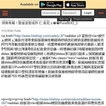
Available on
Login
Sign Up
Forgot password
たま
たい
せんぞく
あい
てき
たち
はつ
いき
はい
ひとし
ぼ
あま
球
隊
專屬
！
愛
迪
達
發
域
拜
仁
慕
尼
ョ��PureBOO_1
中文(简体)
Public
<a href="
http://www.hiishop.com/cate/y-3/
">adidas y3 鍙扮仯</a>姣忓
ぉ鐐哄ぇ瀹跺付渚嗗叏鏂版疆娴佺郴鍒楀柈鍝侊紝鐐烘偍鐨勭敓娲绘坊
鍔犳洿澶氱殑鑹插僵锛岀偤鎮ㄧ殑鐢熸椿鍏呮豢娲诲姏锛岃畵鎮ㄦ瘡澶
╀笉閲嶈锛岀簿褰╃殑浜虹敓寰炵従鍦ㄩ枊濮嬶紝鏁珛闂滄敞鎴戝€慳
didas 瀹樼恫锛屾垜鍊戝皣鍏ㄦ柊鐨刟didas澶波鍠搧浠ュ強閬嬪嫊璩
囪▕灏囦竴涓€鍛堢従绲﹀ぇ瀹躲€?div class="intro">adidas 妞板瓙 鍜
孉didas鑸囧痉鍦嬫嫓浠佹厱灏奸粦瓒崇悆淇辨▊閮ㄥ叡鍚屾帹鍑虹悆闅
婂皥灞PureBOOST璺戦瀷锛岀洰鍓嶉€欐鎿佹湁婵冮噸鎷滀粊鍏冪
礌鐨勫皥灞璺戦瀷宸茬稉鍦ㄤ勘妯傞儴瀹樻柟鍟嗗煄涓婃灦鐧煎敭锛
屽敭鍍?59.95姝愬厓锛堢磩鍚堜汉姘戝梗
<p></p><p><a href="
http://www.hiishop.com/product/adidas-tuoxie-
16/
">adidas 妞板瓙</a>鍜孉didas鑸囧痉鍦嬫嫓浠佹厱灏奸粦瓒崇悆淇