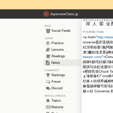
JapaneseClass.jp
みずうみ
にん
むらさき
きん
は
湖
人
紫
金
MAIN
Social Feeds
中文(简体)
Public
<a href="
http://ww
LEARN
onverse鍫呮
Practice
紝浣嗗緢蹇氨闁
Lessons
澹爴銆傞泦寰╁彜銆
Readings
taiwan.com/
">C
績鎵€娆诧紝鑷
Notes
闈掑勾浜虹殑蹇犲
COMMUNITY
х稉鍏告湁Chuck T
Rankings
ｇ瑧锛夈€丆ons锛堟
柉姝ｅ紡绨界磩婀栦
Forum
鍊戞縺鍕曚笉宸诧
Discord
妯ｏ紝 Convers
MISCELLANEOUS
Topics
Matome