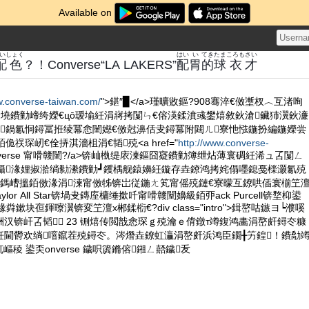
Available on
いしょく
はい
い
てき
たま
ころも
さい
配色
？！Converse“LA LAKERS”
配
胃
的
球
衣
才
w.converse-taiwan.com/
">鍖″▉</a>瑾曠敓鏂?908骞淬€傚壍杈︿互渚咰
寔鍝佺墝鐨勭崹绔嬫€цō瑷堬紝涓嶈拷闅ㄣ€傛渶鍒濆彧鐢熺敘鈥滄鑶犻瀷鈥濓
嬪鍋氱恫鐞冨拰绫冪悆闉嬨€傚尅濞佸叏鐞冪附閮ㄦ寮忚惤鍦扮編鍦嬫尝
佹祦琛屻€佺挵淇濇柤涓€韬殑<a href="
http://www.converse-
onverse 甯嗗竷闉?/a>锛屾槸缇庡湅鏂囧寲鐨勭簿绁炶薄寰碉紝浠ュ叾闅ㄥ
敱鑷湪娌掓湁绱勬潫鐨勭┛钁楀舰鎱嬶紝鏇存垚鐐鸿拷姹傝嚜鎴戞檪灏氱殑
鎷嶆搵銆傚湪涓湅甯傚牬锛岀従鍦ㄤ笂甯傜殑鏈€寮曚互鐐哄偛寰椾笁
aylor All Star锛堝叏鏄庢槦缍撳吀甯嗗竷闉嬶級銆丣ack Purcell锛堥枊鍙
粦鏉块亱鍕曢瀷锛変笁澶х郴鍒椼€?div class="intro">鍓嶅咕鏃ヨ┕濮嗘
汉锛屽叾韬┛ 23 铏熺传閲戠悆琛ｇ殑瀹ｅ偝鐓т竴鍑鸿畵涓嶅皯鐞冭糠
紝閫欎欢绱噾鑹茬殑鐞冭。涔熸垚鐐虹灜涓嶅皯浜鸿臣鐗╂竻鍠！鐨勪
e 杌嶇稜 鍙奀onverse 鐬呮簴鏅傛鎺ㄥ嚭鐬叐