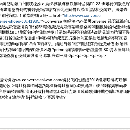
</p><p>鍓嶅咕鏃ヨ┕濮嗘柉姝ｅ紡绨界磩婀栦汉锛屽叾韬┛ 23 铏熺传閲戠悆琛
鍑鸿畵涓嶅皯鐞冭糠鍊戞縺鍕曚笉宸诧紝閫欎欢绱噾鑹茬殑鐞冭。涔熸垚
╂竻鍠！鐨勪竴妯ｏ紝<a href="
http://www.converse-
erse-shoes-c8c419d5/
">Converse 杌嶇稜</a>鍙奀onverse 鐬呮簴鏅傛
箹浜洪厤鑹查瀷娆俱€傛墍璎傛箹浜洪厤鑹茶嚜鐒朵竴闆欐槸浠婂勾澶х啽
闆欐槸娣￠粌鑹诧紝娆惧紡缍撳吀涓婅叧鑸掗仼鑰愮┛锛岄瀷闈㈤兘閬哥敤
璩紝鎼級鐧借壊姗¤啝澶у簳锛岄瀷寰岃窡椋句互鍝佺墝鐨勪竴鏄熸蹇
炬惌锛屾棦鏄垏绱噾鐞冭。鐨勪笉閷惌閰嶏紝涔熸槸浣滅偤 鈥滄嚩
伕鎿囥€傝┎闉嬫鐝惧凡鍦?primer涓婃灦锛屽敭鍍圭偤 80 缇庡厓锛屾
垐瓒ｇ殑鏈嬪弸涓嶈閷亷鍝︼紒</p><p></p><p></p>
樼恫锛坵ww.converse-taiwan.com/锛夋寮忔帹鍑?018绉嬪啲绯诲垪锛
珯閬歌臣锛屾柊娆句韩鐢?鎶樿捣锛屾瘡閫㈤€辨湯鍏ㄥ牬9鎶樿捣锛屾豢
嶉亱锛屾椿鍕曞澶氾紝绂忓埄澶氬锛屽枩姝＄殑鏈嬪弸鍊戝崈钀垾閷亷
鏈涘ぇ瀹舵瘡澶╅兘鏈夊ソ蹇冩儏锛?