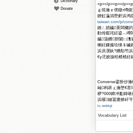
Dictionary
<p></p><p>
Donate
ｇ殑瀹ｅ偝鐓т竴
鐐虹灜涓嶅皯浜鸿臣鐗
taiwan.com/p/conv
鎺ㄥ嚭鐬叐闆欐
勭传鑹诧紝鍙︿竴
鐬簜鐨胆闈㈡潗
楋紝鏁撮珨绨＄磩鐧
浜洪瀷鈥?鐨勪笉浜岄
€у児姣旇秴楂橈紝鎰熻
Converse鍙扮仯瀹
屾杩庡ぇ瀹堕€茬
椤?000鍗冲彲鍏
浜嗘鏈冨摝锛屽笇
by
awbkgt
Vocabulary List