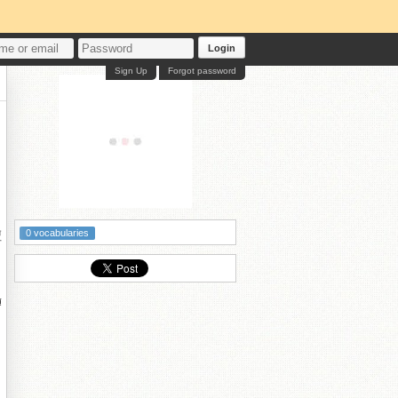
Login
Sign Up
Forgot password
0 vocabularies
澶
竴