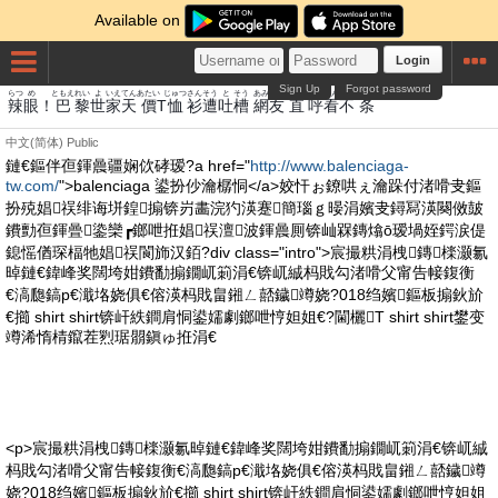
Available on
Login
Sign Up
Forgot password
らつ
め
ともえ
れい
よ
いえ
てん
あたい
じゅつ
さん
そう
と
そう
あみ
とも
ちょく
こ
かん
ふ
じょう
辣
眼
！
巴
黎
世
家
天
價
T
恤
衫
遭
吐
槽
網
友
直
呼
看
不
条
中文(简体)
Public
鏈€鏂伴亱鍕曟疆娴佽硣瑷?a href="
http://www.balenciaga-
tw.com/
">balenciaga 鍙扮仯瀹樼恫</a>姣忓ぉ鐐哄ぇ瀹跺付渚嗗叏鏂
扮殑娼祦绯诲垪鍠搧锛岃畵浣犳渶蹇簡瑙ｇ暥涓嬪叏鐞冩渶闋傚皷
鐨勯亱鍕曡鍌欒┏鎯呭拰娼祦澶波鍕曟厠锛屾槑鏄熻ō瑷堝姪鍔涙偍
鎴愮偤琛楅牠娼祦閬斾汉銆?div class="intro">宸撮粠涓栧鏄檪灏氱
晫鏈€鍏峰奖闊垮姏鐨勫搧鐗屼箣涓€锛屼絾杩戝勾渚嗗父甯告帹鍑衡
€滈瓟鎬р€濈垎娆俱€傛渶杩戝畠鎺ㄥ嚭鐬竴娆?018绉嬪鏂板搧鈥斺
€擳 shirt shirt锛屽紩鐧肩恫鍙嬬劇鎯呭悙妲姐€?閫欐T shirt shirt鐢变
竴浠惰棈鑹茬煭琚朤鎭ゅ拰涓€
<p>宸撮粠涓栧鏄檪灏氱晫鏈€鍏峰奖闊垮姏鐨勫搧鐗屼箣涓€锛屼絾
杩戝勾渚嗗父甯告帹鍑衡€滈瓟鎬р€濈垎娆俱€傛渶杩戝畠鎺ㄥ嚭鐬竴
娆?018绉嬪鏂板搧鈥斺€擳 shirt shirt锛屽紩鐧肩恫鍙嬬劇鎯呭悙妲姐