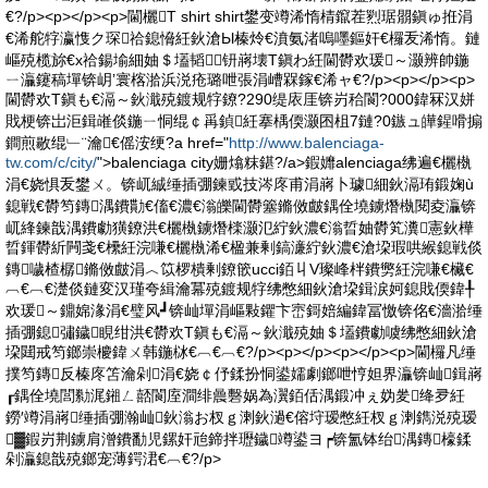
€?/p><p></p><p>閫欐T shirt shirt鐢变竴浠惰棈鑹茬煭琚朤鎭ゅ拰涓
€浠舵牸瀛愯ク琛祫鎴愶紝鈥滄Ы榛炩€濆氨渚嗚嚜鏂奸€欏叐浠惰。鏈
嶇殑榄旀€х祫鍚堬細妯＄壒韬┛钘嶈壊T鎭わ紝閫欎欢瑗～灏辨帥鍦
ㄧ灜鑳稿墠锛岄’寰楁湁浜涚疮璐呭張涓嶆槑鎵€浠ャ€?/p><p></p><p>
閫欎欢T鎭も€滆～鈥濈殑鍍规牸鐐?290缇庡厓锛岃秴閬?000鍏冧汉姘
戝梗锛岀洰鍓嶉倓鍦ㄧ恫绲￠爯鍞紝搴楀偄灏囨柤7鏈?0鏃ュ皣鍟嗗搧
鐧煎敭绲﹂¨瀹€傜洝绠?a href="
http://www.balenciaga-
tw.com/c/city/
">balenciaga city姗熻粖鍖?/a>鍜孊alenciaga绋遍€欐槸
涓€娆惧叐鐢ㄨ。锛屼絾缍插弸鍊戜技涔庝甫涓嶈卜璩細鈥滆珛鍛婅ù
鎴戦€欎笉鏄湡鐨勩€傗€濃€滃皪閫欎簺鏅傚皻鍝佺墝鐪熸槸閱夌灜锛
屼綘鍊戠湡鐨勮獚鐐洪€欐槸鐪熸檪灏氾紵鈥濃€滃晢妯欎笂瀵憲鈥樺
晢鍕欎紤闁戔€欙紝浣嗛€欐槸浠€楹兼剰鎬濓紵鈥濃€滄垜瑕哄緱鎴戦倓
鏄噦楂樼鏅傚皻涓︿笖椤樻剰鐐篏ucci銆丩V璨峰柈鐨勶紝浣嗛€欌€
︹€︹€濋倓鏈変汉瑾夸緝瀹冪殑鍍规牸绋憋細鈥滄垜鍓涙妸鎴戝偄鍏╀
欢瑗～鐤婂湪涓€璧风┛锛屾墠涓嶇敤鑺卞崈鎶婄編鍏冨憿锛佲€濇湁缍
插弸鎴彇鐬睍绀洪€欎欢T鎭も€滆～鈥濈殑妯＄壒鐨勮噳绋憋細鈥滄
垜閮戒笉鎯崇櫦鍏ㄨ韩鍦栤€︹€︹€?/p><p></p><p></p><p>閫欏凡缍
撲笉鏄反榛庝笘瀹剁涓€娆￠伃鍒扮恫鍙嬬劇鎯呭悙妲界灜锛屾鍓嶈
┎鍝佺墝閭勬浘鎺ㄥ嚭閬庢澗绯曟礊娲為瀷銆佸湡鍛冲ぇ妫夎绛夛紝
鐒′竴涓嶈缍插弸瀚屾鈥滃お杈ｇ溂鈥濄€傛垨瑷憋紝杈ｇ溂鐫涚殑瑷
▓鍜岃荆鐪肩潧鐨勫児鏍奸兘鍗拌瓑鐬竴鍙ヨ┍锛氳钵绐湡鏄檺鍒
剁灜鎴戠殑鎯宠薄鍔涒€︹€?/p>