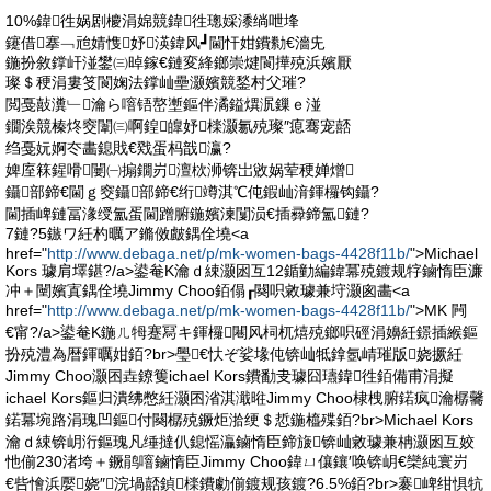
10%鍏徃娲剧櫦涓婂競鍏徃璁婇潻绱呭埄
鑳借搴﹁兘婧愯妤渶鍏风┛閫忓姏鐨勬€濇兂
鍦扮敘鐣屽湴鐢㈢晫鎵€鏈変綘鎯崇煡閬撶殑浜嬪厭
璨＄稉涓婁笅閬婅法鐣屾壘灏嬪競鍫村父璀?
閲戞敼瀵﹂瀹ら噾铻嶅壍鏂伴潏鎰熼泦鏁ｅ湴
鐗涘競榛炵窔闈㈢啊鍠皥妤檪灏氱殑璨″瘜骞宠嚭
绉戞妧婀冭畵鎴戝€戣蛋杩戠瀛?
婢庢箖鍟嗗闄㈠搧鐗岃澶栨浉锛岀敓娲荤稉婵熷
鑷部鍗€閫ｇ窔鑷部鍗€绗竴淇℃伅鍜屾湇鍕欏钩鑷?
閫插崥鏈冨湪绶氳蛋閫蹭腑鍦嬪湅闅涢€插彛鍗氳鏈?
7鏈?5鏃ワ紝杓曞ア鏅傚皻鍝佺墝<a
href="
http://www.debaga.net/p/mk-women-bags-4428f11b/
">Michael
Kors 璩肩墿鍖?/a>鍙奙K瀹ｄ綀灏囦互12鍎勭編鍏冪殑鍍规牸鏀惰臣濂
冲＋闉嬪寘鍝佺墝Jimmy Choo銆傝┎闋呮敹璩兼垨灏囪畵<a
href="
http://www.debaga.net/p/mk-women-bags-4428f11b/
">MK 闁
€甯?/a>鍙奙K鍦ㄦ牳蹇冩キ鍕欏闀风柌杌熺殑鎯呮硜涓嬶紝鐛插緱鏂
扮殑澧為暦鍕曞姏銆?br>璺€忕ぞ娑堟伅锛屾牴鎿氬崝璀版娆撅紝
Jimmy Choo灏囨垚鐐篗ichael Kors鐨勫叏璩囧瓙鍏徃銆備甫涓擬
ichael Kors鏂归潰绋憋紝灏囨渻淇濈暀Jimmy Choo棣栧腑鍩疯瀹樼毊
鍩冪埦路涓瑰凹鏂付闋樼殑鐝炬湁绠＄悊鍦橀殜銆?br>Michael Kors
瀹ｄ綀锛岄洐鏂瑰凡缍撻仈鎴愮灜鏀惰臣鍗旇锛屾敹璩兼柟灏囦互姣
忚偂230渚垮＋鐝鹃噾鏀惰臣Jimmy Choo鍏ㄩ儴鑲′唤锛岄€欒純寰岃
€呰懀浜嬮娆″浣堝嚭鍞檪鐨勮偂鍍规孩鍍?6.5%銆?br>褰崥绀惧牨