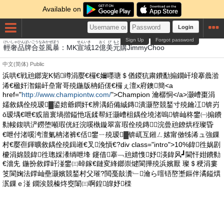
Available on
Login
Sign Up
Forgot password
けい
しゃ
ひん
ぱい
ごう
なみ
かぜ
ぼう
せん
いき
おく
び
もと
こう
輕
奢
品
牌
合
並
風
暴
：MK
宣
域
12
億
美
元
購
JimmyChoo
中文(简体)
Public
浜哄€戦兘鎯宠Κ韬竴涓嬮€欏€嬭嚜瑭＄偤鍐犺粛鐨勫搧鐗屽埌搴曟湁
浠€楹奸潪鍚屽皨甯哥殑鍦版柟銆傞€欏ぇ澶х府鐭簡<a
href="
http://www.championtw.com/
">Champion 瀹樼恫</a>灏嶆棗涓
嬬敘鍝佺殑瑷▓鍙婄爺鐧奸€辨湡銆備絾鏄潰灏嶅競鍫寸殑鑰冮锛岃
ō瑷堣€呭€戜篃寰堝揩鎰忚瓨鍒帮紝灏嶆柤鍝佺墝渚嗚锛屾柊鐢㈠搧鐨
勬帹鍑哄浐鐒堕噸瑕侊紝浣嗘槸鏇翠富瑕佺殑鏄浣曡兘鐐烘秷璨昏
€呭付渚嗘洿澶氭柟渚裤€佸鐢ㄧ殑瑷▓锛屼互鎺ㄥ嫊甯傚牬浠ュ強鏁
村€嬮亱鍕曠敘鍝佺殑鍓嶉€叉浼愩€?div class="intro">10%鍏徃娲剧
櫦涓婂競鍏徃璁婇潻绱呭埄 鑳借搴﹁兘婧愯妤渶鍏风┛閫忓姏鐨勬
€濇兂 鍦扮敘鐣屽湴鐢㈢晫鎵€鏈変綘鎯崇煡閬撶殑浜嬪厭 璨＄稉涓婁
笅閬婅法鐣屾壘灏嬪競鍫村父璀?閲戞敼瀵﹂瀹ら噾铻嶅壍鏂伴潏鎰熼
泦鏁ｅ湴 鐗涘競榛炵窔闈㈢啊鍠皥妤檪