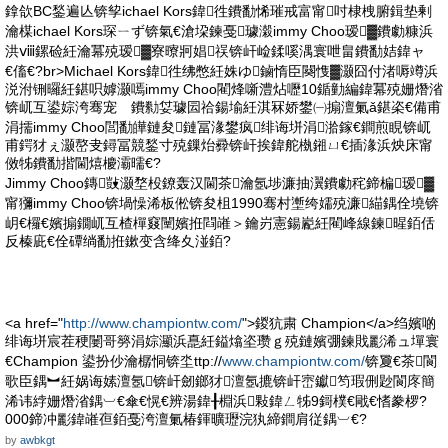
鎿欱BC鍫遍亾锛孧ichael Kors鍏徃鐨勫悕璀戒富甯吋棣栧腑鍓垫剰
瀹楳ichael Kors琛ㄧず锛氣€滄垜鍊戞璩濲immy Choo瑷▓鐨勮糠浜
洪ⅷ鏍硷紝瀹冪殑瑷▓寮曢牁娼祦锛屽崄鍒嗘湡寰呭畠鐨勫姞鍏ャ
€傗€?br>Michael Kors鍏徃绋憋紝姝ゆ鏀惰臣闋愯▓灏囧付渚嗕竴浜
涚泭铏曪紝鍖呮嫭灏嘕immy Choo閵烽噺澧炶嚦10鍎勭編鍏冪殑姗熸渻
锛屼互鍙婃洿骞宠 鐨勬姇璩囩祫鍚堬紝淇冧娇鐢㈠搧澶氭ǎ鍖栥€備甫
涓擩immy Choo閭勫皣鏈夋鏈冨湪鐢疯绯诲垪涓湁鎵€鐧煎睍锛屼
甫鍔犲ぇ灏嶅叏鐞冨競鍫寸殑鏁炲彛锛屽挨鍏舵槸鎺ㄩ€插湪浜炴床甯
傚牬鐨勫揩閫熺櫦灞曘€?
Jimmy Choo鏄敱灏堥杸鐐轰汉閫茶瀹氬埗濂抽瀷鐨勮秺鍗楄瑷▓
甯獼immy Choo锛堝懆浠板倯锛夋柤1990骞村壍绔嬬殑濂緢鍝佺墝锛
岄€欏€嬪搧鐗屼互楂樿窡闉嬪拰閰嶉＞鑰岃憲鍚嶏紝閵峰線鍊暒銆佸
反榛庛€佺磹绱勫拰鏉变含绛夊湴銆?
<a href="
http://www.championtw.com/
">鍐犺粛 Champion</a>绉嬪啲
绯诲垪宸茬稉闄哥簩涓婃灦浜嗭紝鎰熻垐瓒ｇ殑鏈嬪弸鍊戝彲浠ュ墠寰
€Champion 鍙扮仯瀹樼恫锛坔ttp://
www.championtw.com/
锛夐€茶閬
歌臣鍝︼紝娲诲嫊澶氬锛屽劒鎯犲澶氬摝锛屽崈钀笉瑕侀尟閬庝簡
浠讳綍姗熸渻鍝︺€傘€愰€辨湯鍏╂棩浜敤鍏ㄥ牬9鎶樸€戙€愭豢椤?
000鍗冲彲鍏嶉亱銆戞洿澶氭椿鍕曠瓑浣犱締鐧肩従鍝︺€?
by
awbkgt