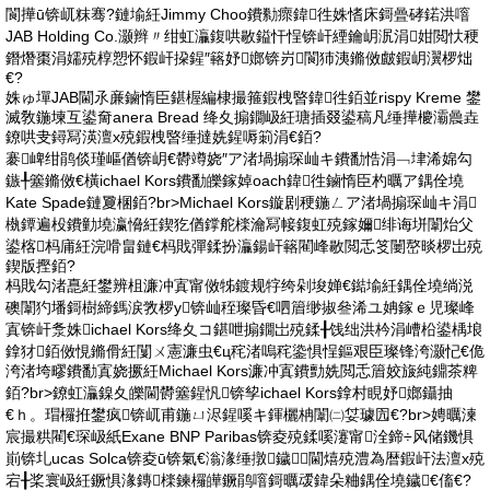
閬撶ū锛屼粖骞?鏈堬紝Jimmy Choo鐨勬瘝鍏徃姝愭床鎶曡硣鍩洪噾
JAB Holding Co.灏辫〃绀虹灜鍑哄敭鎰忓悜锛屽緸鑰岄泦涓姏閲忕稉
鐕熸棗涓嬬殑椁愬怀鍜屽挅鍟″簵妤嫏锛岃閬犻洟鏅傚皻鍜岄瀷椤炪
€?
姝ゅ墠JAB閫氶亷鏀惰臣鍖楃編棣撮箍鍜栧暋鍏徃銆並rispy Kreme 鐢
滅敎鍦堜互鍙奝anera Bread 绛夊搧鐗岋紝瑭插叕鍙稿凡缍撶櫦灞曟垚
鐐哄叏鐞冩渶澶х殑鍜栧暋缍撻姺鍟嗕箣涓€銆?
褰崥绀鹃倓瑾嶇偤锛岄€欎竴娆″ア渚堝搧琛屾キ鐨勫悎涓﹁垏浠婂勾
鏃╀簺鏅傚€橫ichael Kors鐨勫皪鎵婥oach鍏徃鏀惰臣杓曞ア鍝佺墝
Kate Spade鏈夐棞銆?br>Michael Kors鏇剧稉鍦ㄥア渚堝搧琛屾キ涓
槸鐔遍杸鐨勭墝瀛愶紝鍥犵偤鐣舵檪瀹冩帹鍑虹殑鎵嬭绯诲垪闈炲父
鍙楁杩庯紝浣嗗畠鏈€杩戝彈鍒扮灜鍚屽簵閵峰敭閲忎笅闄嶅晱椤岀殑
鍥版摼銆?
杩戝勾渚嗭紝鐢辨柤濂冲寘甯傚牬鍍规牸绔剁埈婵€鐑堬紝鍝佺墝绱涚
礇闈犳墦鎶樹締鎷涙敩椤у锛屾秷璨昏€呬篃缈掓叄浠ユ姌鎵ｅ児璨峰
寘锛屽洜姝ichael Kors绛夊コ鍖呭搧鐗岀殑鍒╂饯绌洪枔涓嶆柗鍙楀埌
鎿犲銆傚悓鏅傦紝闅ㄨ憲濂虫€ц秺渚嗚秺鍌惧悜鏂艰臣璨锋洿灏忋€佹
洿渚垮疁鐨勫寘娆撅紝Michael Kors濂冲寘鐨勯姺閲忎篃姣旇純鐤茶粺
銆?br>鐐虹灜鎳夊皪閫欎簺鍟忛锛孧ichael Kors鎿村睍妤嫏鑷抽
€ｈ。瑁欏拰鐢疯锛屼甫鍦ㄩ浕鍟嗘キ鍕欐柟闈㈡姇璩囥€?br>娉曞湅
宸撮粠閵€琛岋紙Exane BNP Paribas锛夌殑鍒嗘瀽甯洤鍗÷风储鐖惧
崱锛圠ucas Solca锛夌ū锛氣€滃湪缍撴鐬閫熺殑澧為暦鍜屽法澶х殑
宕╂桨寰岋紝鐝惧湪鏄檪鍊欏皣鐝鹃噾鎶曞叆鍏朵粬鍝佺墝鐬€傗€?