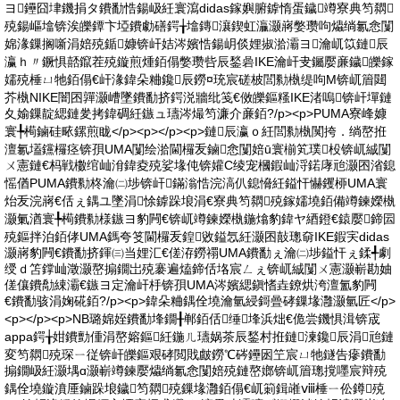
ヨ鑸囧垏鐖捐タ鐨勫悎鍚岋紝寰瀉didas鎵嬩腑鎼惰蛋鐬竴寮典笉閷
殑鍚嶇墖锛涘皪鐔卞埡鐨勮磰鍔╁墖鏄瀼鍥虹灜灏嶈嫳瓒呴爞绱氱悆闅
婂湪鏁搁噺涓婄殑鍎嫝锛屽姞涔嬪悎鍚岄倓娌掓湁灞ヨ瀹屼笖鏈辰
瀛ｈ〃鐝惧嚭鑹茬殑鏇煎煄銆傝嫳瓒呰辰鍫碞IKE瀹屽叏钃嬮亷鐬皪鎵
嬬殑棰ㄩ牠銆傝€屽湪鍏朵粬鑱辰鐒¤珫宸磋柀閭勬槸缇呴Μ锛屼篃閮
芥槸NIKE闇囨嚲灏嶆墜鐨勫挤鍔涚牆纰笺€傚皪鏂糔IKE渚嗚锛屽墠鏈
夊媮鏁靛緦鏈夎拷鍏碉紝鏃ュ瓙涔熶笉濂介亷銆?/p><p>PUMA寮峰嫝
寰╄槆鏀硅畩鏍煎眬</p><p></p><p>鏈辰瀛ｏ紝閭勬槸闃挎．绱嶅拰
澶氱壒钂欏痉锛孭UMA闅绘湁閫欏叐鏀悆闅婄ū寰椾笂璞杸锛屼絾闅
ㄨ憲鏈€杩戦櫢绾屾洕鍏夌殑娑堟伅锛孉C绫宠槶鍜屾浖鍩庨兘灏囨渻鎴
愮偤PUMA鐨勬柊瀹㈡埗锛屽鏋滃悎浣滈仈鎴愶紝鎰忓懗钁桺UMA寰
炲叐浣嶈€佸ぇ鍝ユ墜涓悇鎼跺埌涓€寮典笉閷殑鎵嬬墝銆備竴鍊嬫槸
灏氭湭寰╄槆鐨勬様鏃ヨ豹闁€锛屼竴鍊嬫槸鍦熻豹鍏ヤ綇鐙€鎱嬮鍗囩
殑鏂拌泊銆侾UMA鎷夸笅閫欏叐鍠敓鎰忥紝灏囨敼璁奛IKE鍜宎didas
灏嶈豹闁€鐨勫挤鍕㈢当娌汇€傞洊鐒禤UMA鐨勫ぇ瀹㈡埗鎰忓ぇ鍒╃劇
绶ｄ笘鐣屾澂灏嶅搧鐗岀殑褰遍熆鍗佸垎宸ㄥぇ锛屼絾闅ㄨ憲灏嶄勘妯
傞儴鐨勪綀灞€鏃ヨ定瀹屽杽锛孭UMA涔嬪緦鎭愭垚鐐烘洿澶氳豹闁
€鐨勫骇涓婅硴銆?/p><p>鍏朵粬鍝佺墝瀹氫綅鎶曡硣鏁堟灉灏氫匠</p>
<p></p><p>NB璐婂姪鐨勫埄鐗╂郸銆佸缍埄浜炪€佹尝鐖惧湒锛宬
appa鍔╁姏鐨勯偅涓嶅嫆鏂紝鍦ㄦ瓙娲茶辰鍫村拰鏈湅鑱辰涓兘鏈
変笉閷殑琛ㄧ従锛屽皪鏂艰硣閲戝皻鐒℃硶鑸囦笁宸ㄩ牠鐩告瘮鐨勫
搧鐗岋紝灏堣ɑ灏嶄竴鍊嬮爞绱氱悆闅婄殑鏈嶅嫏锛屼篃璁撹嚜宸辩殑
鍝佺墝鏇濆厜鏀跺埌鐬笉閷殑鏁堟灉銆傝€屼箣鍓嶉ⅷ棰ㄧ伀鐏殑