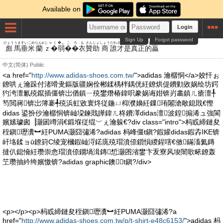
Available on
Login
Sign Up
Forgot password
ひょう
うま
すい
こめ
らんp
じゃく�｡
ころも
さんじょ
しょう
だれ
さい
これ
しんせい
てき
えい
彪
馬
垂
米
蘭
ｚ�弱
��衣
贊助
商
誰
才
是
真正
的
贏
中文(简体)
Public
<a href="
http://www.adidas-shoes.com.tw/
">adidas 瀹樼恫</a>姣忓ぉ
鐐哄ぇ瀹跺付渚嗗叏鏂版疆娴佺郴鍒楀柈鍝侊紝鐐烘偍鐨勭敓娲绘坊鍔
犳洿澶氱殑鑹插僵锛岀偤鎮ㄧ殑鐢熸椿鍏呮豢娲诲姏锛岃畵鎮ㄦ瘡澶╀
笉閲嶈锛岀簿褰╃殑浜虹敓寰炵従鍦ㄩ枊濮嬶紝鏁珛闂滄敞鎴戝€慳
didas 鍙扮仯瀹樼恫锛屾垜鍊戝皣鍏ㄦ柊鐨凙didas澶波鍠搧浠ュ強閬
嬪嫊璩囪▕灏囦竴涓€鍛堢従绲﹀ぇ瀹躲€?div class="intro">杩戜締鏈夋
秷鎭瓑瀵︼紝PUMA灏囧彇浠?adidas 杩峰僵t鎭?鍜孉didas鍜孨IKE锛
屽垎鍒ョū鐐篈C绫宠槶鍜屾浖鍩庣殑瑁濆倷鎻愪緵鍟嗐€傚鏋滀氦鏄
撻仈鎴愶紝瓒崇悆瑁濆倷鐗堝湒鏄惁灏囨渻鐢卞叐寮风埈闇歌畩鐐轰
笁瓒抽紟绔嬪憿锛?adidas graphic鐭t鎭?/div>
<p></p><p>杩戜締鏈夋秷鎭瓑瀵︼紝PUMA灏囧彇浠?a
href="
http://www.adidas-shoes.com.tw/p/t-shirt-e48c6153/
">adidas 杩