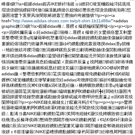
峰僵t鎭?/a>鍜孉didas鍜孨IKE锛屽垎鍒ョū鐐篈C绫宠槶鍜屾浖鍩庣殑
瑁濆倷鎻愪緵鍟嗐€傚鏋滀氦鏄撻仈鎴愶紝瓒崇悆瑁濆倷鐗堝湒鏄惁
灏囨渻鐢卞叐寮风埈闇歌畩鐐轰笁瓒抽紟绔嬪憿锛?/p><p><a
href="
http://www.adidas-shoes.com.tw/p/t-shirt-1b11d88e/
">adidas
graphic鐭t鎭?/a>鍜孉didas棰ㄥ厜鐒￠檺鏆楄棌闅辨唫</p><p></p>
<p>涓婂€嬭辰瀛ｏ紝adidas鍙瑐棰ㄥ厜鐒￠檺锛岃タ鐢插痉鐢叉剰鐢
茶嫳瓒呭洓澶ц伅璩藉啝杌嶅潎琚玜didas璐婂姪鐨勪勘妯傞儴鏀剁嵅鍥
婁腑銆傛瓙鍐犳焙璩界殗棣拰灏ゆ枃鐨勫皪姹轰篃璁揳didas澶у嚭棰
ㄩ牠銆傚姞涔嬫浖鑱敖涓嬪崥鏍煎反锛岀劇璜栦勘妯傞儴閭勬槸鐞冨
摗涔熼兘鏄痑didas鐨勮鍌欒磰鍔╋紝閫欒畵鎰涜开閬斿湪姝愭床璩藉
牬涓婅澈瓒崇灜鐪肩悆銆備絾闅ㄨ憲鏂拌辰瀛ｇ殑闁嬪锛岄鍏堝垏鐖
捐タ鏀炬鐬痉鍦嬪粻鍟嗭紝鎻涗笂鐬灏嶉牠鐨凩OGO锛岄€欎娇
adidas鍦ㄨ嫳瓒呰豹闁€涓毣淇濈暀鐬皪鏇艰伅鐨勮磰鍔┿€傝€岄毃
钁桝C绫宠槶鐨勫京缈掔劇鏈涳紝adidas涔熷皣绲傛鏂奸€欐敮鑰佺墝
鍕佹梾鐨勫悎浣溿€傞€欐ǎ涓€渚嗭紝鍦ㄩ櫎娉曠敳鐨勫洓澶ц伅璩戒腑
锛岄兘灏囬毣淇濈暀灏嶄竴鏀爞绱氳豹闁€鐨勮磰鍔╋紝闆栫劧灏囨洿
灏囧皥瑷荤殑鏈嶅嫏濂戒勘妯傞儴锛屼絾涔熸殫钘忚憲瀛よɑ涓€鎿茬殑
闅辨唫銆?/p><p>NIKE鏈夊緱鏈夊け鑹遍洠杩介€?/p><p></p><p>鐢辨
柤灏嶉爞绱氳豹闁€鐨勪綀灞€娌掓湁鎰涜开閬旂殑浣堝眬瀹岀編锛屽敮
鐛ㄥ彲浠ヨ畵NIKE鑷豹鐨勯毣鏄奖闊垮姏鏈€灏忕殑娉曠敳锛岀劇璜
栨槸澶у反榛庨倓鏄懇绱嶅摜閮芥槸NIKE鐨勮拷闅ㄨ€呫€傝€屽湪鍏朵
粬鑱辰涓紝NIKE璐婂姪鐨勭悆闅婁笂璩藉閮芥矑鏈夌郸璐婂姪鍟嗙
埈姘ｃ€傛湰璩藉NIKE鍙嶆挷鐨勫嫝闋瘮杓冩槑椤紝棣栧厛闁嬪灞