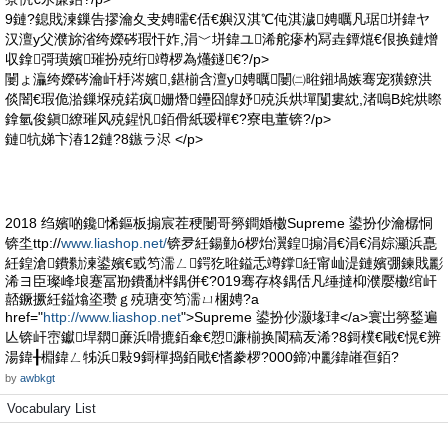
9鏈?鎴戝湅鏁告摎瀹夊叏娉曘€佸€嬩汉淇℃伅淇濊娉曞凡琚垪鍏ヤ
汉澶у父濮旀渻绔嬫硶瑕忓妰,涓﹀垪鍏ユ浠舵瘮杓冩垚鐔熴€佷换鏈熷
収鎿彁璜嬪璀扮殑绗竴椤為爡鐩€?/p>
闄ょ灜绔嬫硶瀹屽杽涔嬪,鍖椾含澶у娉曞闄㈡暀鎺堝嫉骞宠獚鐐洪
倓闇€瑕佹湁鏁堢殑鍩疯姗熸鑸囧皥妤殑浜烘墠闅婁紞,渚嗚В姹烘暩
鎿氫俊鎭繚璀风殑鍟忛銆傦紙瑷樿€?寮电董锛?/p>
鏈牨娣卞湷12鏈?8鏃ラ浕 </p>
2018 绉嬪啲鑱悕鏂板搧宸茬稉闄哥簩鐧婚櫢Supreme 鍙扮仯瀹樼恫
锛坔ttp://
www.liashop.net/
锛夛紝鍚勭ó椤炲瀷鍠搧涓€涓€涓婃灦浜嗭
紝鍠滄鐨勬湅鍙嬪€戜笉濡ㄥ鍔犵暀鎰忎竴鐣紝甯屾湜鏈嬪弸鍊戝彲
浠ヨ臣璨峰埌蹇冨剙鐨勫柈鍝併€?019骞存柊鍝佸凡缍撻枊濮嬮櫢绾屽
嚭鐝撅紝鎰熻垐瓒ｇ殑瑭变笉濡ㄩ棞娉?a
href="
http://www.liashop.net
">Supreme 鍙扮仯灏堟珒</a>寰岀簩鍫遍
亾锛屽崈钀垾閷亷浜嗗摝銆傘€愬濂椾换閬稿叐浠?8鎶樸€戙€愰€辨
湯鍏╂棩鍏ㄥ牬浜敤9鎶樿捣銆戙€愭豢椤?000鍗冲彲鍏嶉亱銆?
by
awbkgt
Vocabulary List