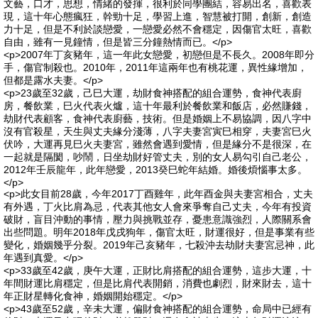
文藝，口才，思想，情緒的發揮，很利於同學團結，容易出名，喜歡表
現，這十年心態瘋狂，幹勁十足，學習上進，智慧被打開，創新，創造
力十足，但是不利於談戀愛，一戀愛必然不會穩定，因傷官太旺，喜歡
自由，雖有一見鐘情，但是皆三分鐘熱情而已。</p>
<p>2007年丁亥豬年，這一年此女戀愛，初戀但是不長久。2008年即分
手，傷官制殺也。2010年，2011年這兩年也有桃花運，異性緣增加，
但都是露水夫妻。</p>
<p>23歲至32歲，己巳大運，劫財食神搭配的組合運勢，食神代表廚
房，餐飲業，巳火代表火爐，這十年最利於餐飲業和飯店，必然賺錢，
劫財代表顧客，食神代表廚藝，技術。但是婚姻上不易協調，因八字中
沒有官殺星，天生與丈夫緣分淺薄，八字夫妻宮寅巳相穿，夫妻宮巳火
伏吟，大運再見巳火夫妻宮，雖然會遇到愛情，但是緣分不是很深，在
一起就是隔閡，吵鬧，日坐劫財好管丈夫，別的女人易勾引自己老公，
2012年壬辰龍年，此年戀愛，2013癸巳蛇年結婚。婚後煩惱事太多。
</p>
<p>此女目前28歲，今年2017丁酉雞年，此年酉金與夫妻宮相合，丈夫
有外遇，丁火比肩為忌，代表其他女人會來爭奪自己丈夫，今年有投資
破財，盲目沖動的事情，壓力與挑戰並存，憂患意識強烈，人際關系會
出些問題。明年2018年戊戌狗年，傷官太旺，財運很好，但是事業有些
變化，婚姻幾乎分裂。2019年己亥豬年，七殺沖去劫財夫妻宮忌神，此
年遇到真愛。</p>
<p>33歲至42歲，庚午大運，正財比肩搭配的組合運勢，這步大運，十
年間財運比肩穩定，但是比肩代表開銷，消費也劇烈，財來財去，這十
年正財星轉化食神，婚姻開始穩定。</p>
<p>43歲至52歲，辛未大運，偏財食神搭配的組合運勢，命局中已經有