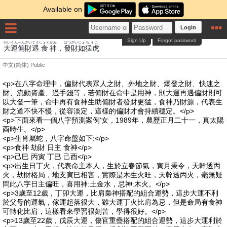
Available on
Login
Sign Up
Forgot password
だいうん
へん
ざい
ぐう
しょく
かみ
はつ
ざい
じょ
もうこ
大運
偏
財
遇
食
神
，
發
財
如
猛虎
中文(简体)
Public
<p>在八字命理中，偏財代表眾人之財、外地之財、爆發之財、快速之
財、流動資產、過手錢等，若偏財在命中是用神，則大運再遇偏財則可
以大發一筆，命中再有食神生助偏財者發財更猛，食神乃財源，代表生
財之道不快不慢，從容淡定，這樣的偏財才會持續穩定。</p>
<p>下面來看一個八字預測案例‘女，1989年，農歷正月二十一，真太陽
酉時生。</p>
<p>生肖屬蛇，八字命盤如下:</p>
<p>食神 劫財 日主 食神</p>
<p>己巳 丙寅 丁巳 己酉</p>
<p>出生日丁火，代表命主本人，生於立春節氣，寅月秉令，天幹透丙
火，劫財格局，地支寅巳相害，實際是木生火旺，天幹透丙火，毫無疑
問此八字日主偏旺，喜用神:土金水，忌神:木火。</p>
<p>3歲至12歲，丁卯大運，比肩梟神搭配的組合運勢，這步大運不利
於父母的運氣，傢運起落很大，雖大運丁火比肩為忌，但是命局有食神
可轉化比肩，這樣看來學習很刻苦，學得很好。</p>
<p>13歲至22歲，戊辰大運，傷官重疊搭配的組合運勢，這步大運利於