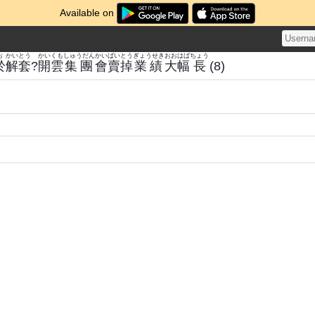
Available on
お
かい
とう
かい
くも
しゅうだん
かい
ばい
とう
ぎょうせき
おおはば
ちょう
於
解
套
?
開
雲
集團
會
賣
掉
業績
大幅
長
(8)