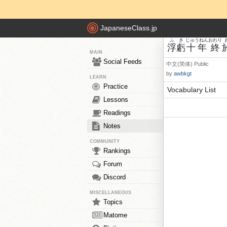
JapaneseClass.jp
ふ
き
じゅうねん
おわり
浮
虧
十年
終
MAIN
Social Feeds
中文(简体)
Public
by
awbkgt
LEARN
Practice
Vocabulary List
Lessons
Readings
Notes
COMMUNITY
Rankings
Forum
Discord
MISCELLANEOUS
Topics
Matome