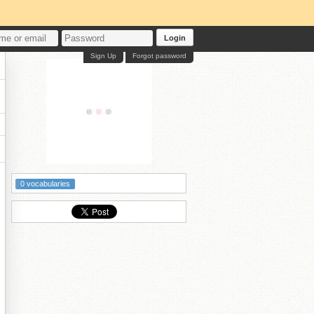
Login
Sign Up
Forgot password
0 vocabularies