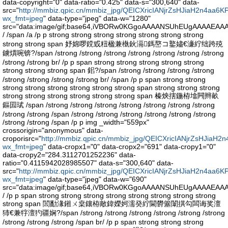
data-copyright="0" data-ratio="0.425" data-s="300,640" data-
src="
http://mmbiz.qpic.cn/mmbiz_jpg/QEICXricIANjrZsHJiaH2n4aa
wx_fmt=jpeg
" data-type="jpeg" data-w="1280"
src="data:image/gif;base64,iVBORw0KGgoAAAANSUhEUgAAAA
/ /span /a /p p strong strong strong strong strong strong strong
strong strong span 妤婂啰鎲戜粈楹兼槸鈥滆鎷嶅コ鐜嬧€濓紵绌跨殑
鐪熼啘锛?/span /strong /strong /strong /strong /strong /strong /strong
/strong /strong br/ /p p span strong strong strong strong strong
strong strong strong span 鈻?/span /strong /strong /strong /strong
/strong /strong /strong /strong br/ /span /p p span strong strong
strong strong strong strong strong strong span strong strong strong
strong strong strong strong strong strong span 榛炴搳鍦栫墖闁辫畝
鏂囩珷 /span /strong /strong /strong /strong /strong /strong /strong
/strong /strong /span /strong /strong /strong /strong /strong /strong
/strong /strong /span /p p img _width="559px"
crossorigin="anonymous" data-
croporisrc="
http://mmbiz.qpic.cn/mmbiz_jpg/QEICXricIANjrZsH
wx_fmt=jpeg
" data-cropx1="0" data-cropx2="691" data-cropy1="0"
data-cropy2="284.3112701252236" data-
ratio="0.4115942028985507" data-s="300,640" data-
src="
http://mmbiz.qpic.cn/mmbiz_jpg/QEICXricIANjrZsHJiaH2n4
wx_fmt=jpeg
" data-type="jpeg" data-w="690"
src="data:image/gif;base64,iVBORw0KGgoAAAANSUhEUgAAAA
/ /p p span strong strong strong strong strong strong strong strong
strong span 閭勫湪鎺ㄨ枽鑲栫敵鍏嬫妸濡癸紵閫欎簺闈掑勾闆诲奖澶
犻€兼牸澶犳疆娴?/span /strong /strong /strong /strong /strong /strong
/strong /strong /strong /span br/ /p p span strong strong strong