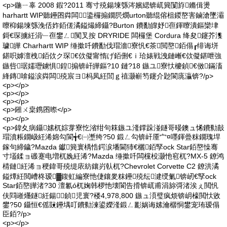
<p>鍦ㄧ辜 2008 鍜?2011 骞寸殑鍚堜綔涔嬪緦锛屼簨闅斿鏅偮燙
harhartt WIP聽鑸囨粦闆鍌欏搧鐗屄燘urton聽绲傛柤鍐嶅害鏀滄墜灞
曢枊鍚堜綔浼佸妰銆傞潏鎰熶締鑷?Burton 鐨勫皥妤亱鍕曢潰鏂欒垏
鎶€琛擄紝涓﹂亱鐢ㄥ闃叉按 DRYRIDE 闆欏堡 Cordura 绛夋鑳芥潗
璩皣 Charhartt WIP 缍撳吀鐨勫伐瑁濇寮忛€茶閲嶅銆傝┎绯诲垪
鍖呮嫭澶栧銆佽ク琛€佽儗甯惰げ銆侀€ｉ珨婊戦洩鏈嶃€佽儗鍖呭強
鏃呰琚嬬瓑鐪惧鍠搧锛屽皣鏂?10 鏈?18 鏃ユ寮忕櫦鍞€傚鏋滀
綘鏄啽鎰涙粦闆殑宸ヨ杩凤紝閭ｇ禃灏嶄笉鑳介尟閬庣灜锛?/p>
<p></p>
<p></p>
<p></p>
<p>鎺ㄨ枽鎸囨暩</p>
<p></p>
<p>鍏夊病鑷嫊杌婃牚寮忔渻绀句箖鏃ユ湰鐣跺湴鐩哥暥鐭ュ悕鐨勬敼
瑁濆粻鐗岋紝浠婂勾閬╅€㈠壍绔?50 鍛ㄥ勾锛屽厜宀¤嚜鍕曡粖鐗瑰垾
鎵句締鐬?Mazda 钀簨寰楀悎鍔涙墦閫犻€欐銆孯ock Star銆嶅懆骞
寸壒鍒ョ磤蹇电増杌婏紝浠?Mazda 缍撳吀闆欓杸灏忚窇杌?MX-5 鐐鸿
棈鏈紝浠ョ稉鍏哥殑缇庡紡鑲岃倝杌?Chevrolet Corvette C2 鐐洪潏
鎰燂紝閲嶆柊瑷▓鍑虹編寮忚倢鑲夎粖鑸殑纭湕绶氭锛屻€孯ock
Star銆嶅皣渚?30 澶氱ó杌婅韩椤忚壊閬告搰锛屼甫涓旀彁渚涘ぇ閲忛
伕閰嶉爡鐩紝鍚▍鍞児寰?楼4,978,800 鏃ュ湏璧疯烦锛岄檺閲忕敓
鐢?50 鑷恒€傜敱鑸堣叮鐨勬湅鍙嬫湰鍛ㄥ彲娲诲嫊瀹樼恫鐢宠珛瑷傝
臣銆?/p>
<p></p>