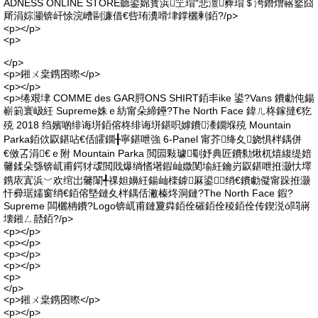
ADNESS ONLINE STORE聽鍙婂寳浜笁瑁″悲澶彜瑁＄洿鐕熷簵鐜囧
厛涓婃灦锛屽悇浣嶆剾濂借€呰珛瀵嗗垏鐣欐剰銆?/p>
<p></p>
<p>
</p>
<p>鎺ㄨ枽鎸囨暩</p>
<p></p>
<p>绻艰垏 COMME des GAR脟ONS SHIRT銆丯ike 鍙?Vans 鐨勮伅鍚
嶄箣寰岋紝 Supreme姝ｅ紡甯朵締鑸?The North Face 鍏ㄦ柊鎵撻€犵
殑 2018 绉嬪啲绯诲垪銆傛柊绯诲垪鍖呮嫭鐨潻鐗堢殑 Mountain
Parka銆佽叞鍖呫€佸皬鐗╂寧鍖呭強 6-Panel 甯芥绛夊娆惧柈鍝併
€傚叾涓€ｅ附 Mountain Parka 閲囩敤璩劅妤典匠鐨勬煍杌熺緮缇婄
毊鍒朵綔锛屼甫鍔犲叆閲戝爆绱愭墸鍜屾媺閺堬紝鑰岃叞鍖呭拰灏忕墿
鎸庡寘浜﹀欢绾岀毊闈╃祼妲嬶紝鍚屾檪鎼厤鍙绡€鐨勮儗甯跺拰灏
忓彛琚嬬窗绡€銆傛墍鏈夊柈鍝佸潎榛炵洞鏈?The North Face 鍜?
Supreme 闆欐柟鐨?Logo锛屼甫鏈夐粦銆佺磪銆佺稜銆佺传鍥涚ó閰嶈
壊鎺ㄥ嚭銆?/p>
<p></p>
<p></p>
<p></p>
<p></p>
<p>
</p>
<p>鎺ㄨ枽鎸囨暩</p>
<p></p>