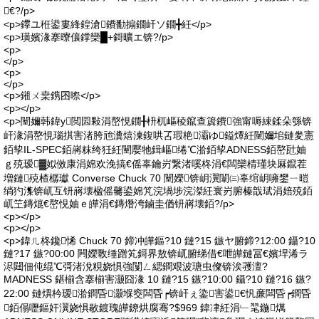
€?/p>
<p>鑻ユ秹鍙婁綘鍠滄鐨勫搧鐗屽ソ鐗╋紝</p>
<p>璜嬪湪搴曢儴鐣欒█+鎶曠エ锛?/p>
<p>
</p>
<p>
</p>
<p>鎺ㄨ枽鎸囨暩</p>
<p></p>
<p>闉嬭韩鍏у閲囩敤涓嶅悓鐗╂枡杌嶇稜鑹查簴鐨強甯嗕綀鍒朵綔锛
屽湪涓嶅悓瑙掑害渚胯兘瀵熺湅鍑哄叾瑕栬灞ゆ鎰燂紝闉嬭垖鏈夎憲
銆孧IL-SPEC銆嶈粖绔狅紝闉嬮牠鍓嶇绻℃湁銆孧ADNESS銆嶅瓧妯
ｇ殑瑷▓姒傚康涓婂欢浼搞€傜辜鑰岃繋渚嗘柊涓€闆欒棈瑾块厤鑹茬
増鏈殑楂樼瓛 Converse Chuck 70 闉嬫锛岄瀷闈㈢辜绾岄噰鐢ㄧ暟
绱犳潗锛屼互钘嶈壊楹傜毊鍙婂竼浣堝埗浣滐紝寰岃腑榛戠珷涓婄殑銆
屼笁鏄熴€嶅悓妯ｅ皣涓€鏄熸洿鏀圭偤钘嶈壊銆?/p>
<p></p>
<p></p>
<p>鍏ㄦ柊鑱悕 Chuck 70 鍗冲皣鏂?10 鏈?15 鏃ヤ腑鍗?12:00 鑷?10
鏈?17 鏃?00:00 闁嬫斁缍蹭笂鎶界敖锛屼腑绨借€呭皣鏈冨€嬪垾浠ラ
浕閮佃伅绲℃彁渚涗粯娆惧強闅ㄥ緦鐧艰波瑭虫儏锛涘彟澶?
MADNESS 鍖椾含搴椾害灏囧湪 10 鏈?15 鏃?10:00 鑷?10 鏈?16 鏃?
22:00 鏈熼枔瑷湁鐧昏灏堢窔闆昏┍锛屽ぇ鍌害鍙€忛亷闆昏┍鐧昏
銆傝嚦鏂奸瀷娆惧敭鍍瑰皣鐐烘腐骞?$969 鍏冿紝涓﹂毣鍦燤