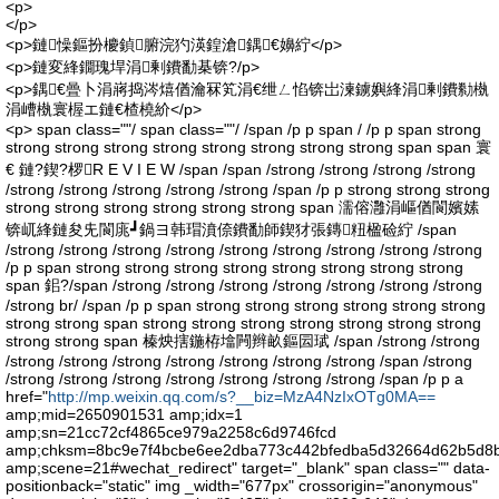
<p>
</p>
<p>鏈懆鏂扮櫦鍞腑浣犳渶鍠滄鍝€嬶紵</p>
<p>鏈変綘鐗瑰垾涓剰鐨勫棊锛?/p>
<p>鍝€曡卜涓嶈捣涔熺偤瀹冧笂涓€绁ㄥ惂锛岀湅鐪嬩綘涓剰鐨勬槸
涓嶆槸寰楃エ鏈€楂橈紒</p>
<p> span class=""/ span class=""/ /span /p p span / /p p span strong
strong strong strong strong strong strong strong strong span span 寰
€ 鏈?鍥?椤R E V I E W /span /span /strong /strong /strong /strong
/strong /strong /strong /strong /strong /span /p p strong strong strong
strong strong strong strong strong strong span 濡傛灉涓嶇偤閬嬪嫊
锛屼綘鏈夋兂閬庣┛鍋ヨ韩瑁濆倷鐨勫師鍥犲張鏄粈楹硷紵 /span
/strong /strong /strong /strong /strong /strong /strong /strong /strong
/p p span strong strong strong strong strong strong strong strong
span 鈻?/span /strong /strong /strong /strong /strong /strong /strong
/strong br/ /span /p p span strong strong strong strong strong strong
strong strong span strong strong strong strong strong strong strong
strong strong span 榛炴搳鍦栫墖闁辫畝鏂囩珷 /span /strong /strong
/strong /strong /strong /strong /strong /strong /strong /span /strong
/strong /strong /strong /strong /strong /strong /strong /span /p p a
href="
http://mp.weixin.qq.com/s?__biz=MzA4NzIxOTg0MA==
amp;mid=2650901531 amp;idx=1
amp;sn=21cc72cf4865ce979a2258c6d9746fcd
amp;chksm=8bc9e7f4bcbe6ee2dba773c442bfedba5d32664d62b5d8
amp;scene=21#wechat_redirect" target="_blank" span class="" data-
positionback="static" img _width="677px" crossorigin="anonymous"