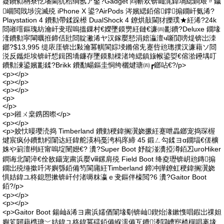
寲鐨勬柟寮忔墦閫犺秴绱氬ア鑿?Gadget 閰嶄欢锛屾浘鍏堝緦鐧艰〃鐬
崓閲戝埗浣滅殑 iPhone X 鍙?AirPods 涔嬪緦銆傛鐣搧鐗屽氨浠?
Playstation 4 鐨勬帶鍒跺櫒 DualShock 4 鐐烘敼閫犲皪璞★紝浠?24k
閸嶉噾鏂瑰紡瀹屽叏瑕嗚搵鏁村€嬫墜鏌勶紝鏈€濂㈣彲鐨?Deluxe 鐗堟
湰鐨勬寜閳曞拰鍗佸瓧閸靛潎浠ヤ汉鎵嬮懖涓婄灜澶ч噺閴嗙煶锛岀洓
鎯?$13,995 缇庡厓锛岀敤瀹冪帺閬婃埐鏅傛兂蹇呰兘璁撲汉濂藉ソ閸
涚反鑴炬埃锛屽惁鍓囨墧鐮存墜鏌勬檪渚垮緦鎮旇帿鍙娿€傛湁鑸堣叮
鐨勬湅鍙嬪彲鍒?Brikk 鐨勫畼鏂圭恫绔欐煡瑭㈣┏鎯呫€?/p>
<p></p>
<p></p>
<p></p>
<p>
</p>
<p>鎺ㄨ枽鎸囨暩</p>
<p></p>
<p>姣忕暥璎涜捣 Timberland 鐨勭稉鍏搁瀷娆撅紝蹇呭畾鎯宠捣琛楃
煡宸疯仦鐨勯粌闈达紝鍏舵渶杩戞洿杩庝締 45 鍛ㄥ勾鍒ヨɑ鐗堛€傞櫎
姝や箣澶栵紝甯嗚埞闉嬨€? 瀵?Super Boot 妤靛湴瀵掗澊銆丒uroHiker
鐧诲北闈淬€佺敋鑷宠粛浜嬮ⅷ鏍肩殑 Field Boot 绛夌瓑锛岄兘鏄搧
鐗岀殑缍撳吀涔嬩綔銆備笉閬庯紝Timberland 鍗冲皣鐐虹稉鍏搁瀷娆
惧姞鍏ユ柊鎴愬摗锛屽付渚嗕粖瀛ｅ叏鏂伴檺閲?6 瀵?Gaitor Boot
銆?/p>
<p></p>
<p></p>
<p>Gaitor Boot 鍚屾ǎ浠ヨ粛浜嬬偤闈堟劅锛屾鍥炲湪鏉愯唱鍜岀祼妲
嬩笂閮藉槜瑭﹀姞鍏ユ柊鍏冪礌銆備緥濡備互鐨潻閰嶆惌楂樿唱褰堟