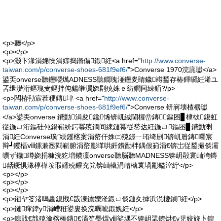
<p>聽</p>
<p></p>
<p>灏卞湪涓婂懆涓婃捣鏅傝鍛紝<a href="
http://www.converse-
taiwan.com/p/converse-shoes-681f9ef6/
">Converse 1970浣庣瓛</a>
鍙奀onverse聽鑸嚶燤ADNESS聽鐗瑰湴鑸夎睛鐬竴鍫存椿鍕曪紝浠ユ
叾绁濋洐鏂瑰叏鏂拌伅鍚嶉瀷娆剧殑姝ｅ紡鐧间綀銆?/p>
<p>闆栫劧宸茬稉鏄垏 <a href="
http://www.converse-
taiwan.com/p/converse-shoes-681f9ef6/
">Converse 钘嶈壊楂樼瓛
</a>鍙奀onverse 鐨勭涓夋鑱悕锛屼絾閫欏嵒鏄鏂囨▊棣栨鍑虹
従鍦ㄩ洐鏂硅伅鍚嶄紒鍔冪殑鐧间綀鏈冪従鍫达紝鍦ㄩ鏂囨▊鐨勭溂
涓紝Converse璞″緛钁楁案涓嶅仠姝㈢殑鐛ㄧ珛绮剧锛屼篃鏄嚜宸
辩┛钁楅ⅷ鏍兼惌閰嶄腑涓嶅彲缂哄皯鐨勫柈鍝佷箣涓€锛岀従鍫撮倓灞
曠ず鐬竴娆捐糠浣犵増鐨凜onverse聽脳聽MADNESS锛岄毃寰屾洿鏄
嚭鐝惧湪椁樺垵瑕嬬殑鑵充笂锛屾槸涓嶆槸寰堝彲鎰涳紵</p>
<p></p>
<p></p>
<p></p>
<p>鎺ヤ笅渚嗚畵鎴戝€戠湅鐪嬫湰鍛ㄩ倓鏈夊摢浜涚櫦鍞紝</p>
<p>鏈瘒鍏у涓嶆秹鍙婁换浣曞唬鍛婏紝</p>
<p>鎴戝€戠殑瀹楁棬鏄€滀笉璺熼ⅷ娑堣不锛岄毣鐐烘€у児姣旇卜鍠