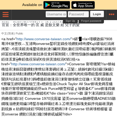
Available on
Login
Sign Up
Forgot password
かん
せん
ぜんせかい
ゆいいつ
てき
きょう
い
これ
よ
ぶんらく
きゅう
じ
こ
てき
あい
官
宣
：
全世界
唯一
的
匡
威
是
餘
文樂
給
兒
子
的
愛
中文(简体)
Public
<a href="
http://www.converse-taiwan.com/
">鍖″▉</a>瑾曠敓鏂?908
骞淬€傚壍杈︿互渚咰onverse鍫呮寔鍝佺墝鐨勭崹绔嬫€цō瑷堬紝涓嶈
拷闅ㄣ€傛渶鍒濆彧鐢熺敘鈥滄鑶犻瀷鈥濓紝浣嗗緢蹇氨闁嬪鍋氱恫
鐞冨拰绫冪悆闉嬨€傚尅濞佸叏鐞冪附閮ㄦ寮忚惤鍦扮編鍦嬫尝澹爴
銆傞泦寰╁彜銆佹祦琛屻€佺挵淇濇柤涓€韬殑<a
href="
http://www.converse-taiwan.com/
">Converse 甯嗗竷闉?/a>锛屾
槸缇庡湅鏂囧寲鐨勭簿绁炶薄寰碉紝浠ュ叾闅ㄥ績鎵€娆诧紝鑷敱鑷
湪娌掓湁绱勬潫鐨勭┛钁楀舰鎱嬶紝鏇存垚鐐鸿拷姹傝嚜鎴戞檪灏氱殑
闈掑勾浜虹殑蹇犲鎷嶆搵銆傚湪涓湅甯傚牬锛岀従鍦ㄤ笂甯傜殑鏈
€寮曚互鐐哄偛寰椾笁澶х稉鍏告湁Chuck Taylor All Star锛堝叏鏄庢槦
缍撳吀甯嗗竷闉嬶級銆丣ack Purcell锛堥枊鍙ｇ瑧锛夈€丆ons锛堟粦鏉
块亱鍕曢瀷锛変笁澶х郴鍒椼€?div class="intro">聽 灏卞湪涓婂懆涓婃
捣鏅傝鍛紝 Converse 1970浣庣瓛 鍙奀onverse聽鑸嚶燤ADNESS聽
鐗瑰湴鑸夎睛鐬竴鍫存椿鍕曪紝浠ユ叾绁濋洐鏂瑰叏鏂拌伅鍚嶉瀷娆
剧殑姝ｅ紡鐧间綀銆?闆栫劧宸茬稉鏄垏 Converse 钘嶈壊楂樼瓛 鍙
奀onverse 鐨勭涓夋鑱悕锛屼絾閫?/div>