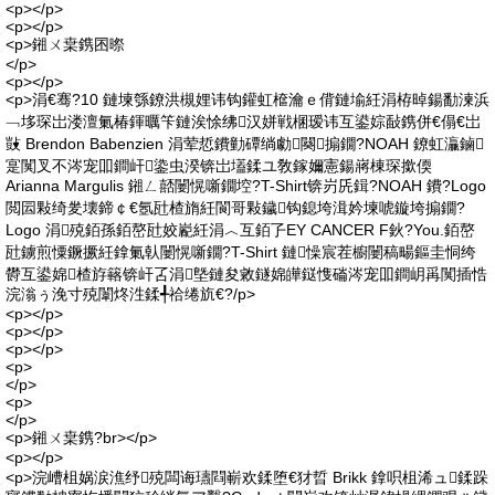
<p></p>
<p></p>
<p>鎺ㄨ枽鎸囨暩
</p>
<p></p>
<p>涓€骞?10 鏈堜綔鐐洪槻娌讳钩鑵虹檶瀹ｅ偝鏈堬紝涓栫晫鍚勫湅浜
﹁垑琛岀溇澶氭椿鍕曞笇鏈涘悇绋汉姘戦棞瑷讳互鍙婃敮鎸併€傝€岀
敱 Brendon Babenzien 涓荤悊鐨勭磹绱勮闋搧鐗?NOAH 鐐虹灜鏀
寔闃叉不涔宠吅鐧屽鍌虫湀锛岀壒鍒ユ敎鎵嬭憲鍚嶈棟琛撳偄
Arianna Margulis 鎺ㄥ嚭闄愰噺鐗埪?T-Shirt锛岃兏鍓?NOAH 鐨?Logo
閲囩敤绮夎壊鍗￠€氬瓧楂旓紝閬哥敤鐬钩鎴垮湒妗堜唬鏇垮搧鐗?
Logo 涓殑銆孫銆嶅瓧姣嶏紝涓︿互銆孒EY CANCER F鈥?You.銆嶅
瓧鐪煎憟鐝撅紝鎿氭倝闄愰噺鐗?T-Shirt 鏈懆宸茬櫥闄稿畼鏂圭恫绔
欎互鍙婂楂斿簵锛屽叾涓墍鏈夋敹鐩婂皣鎹愯磮涔宠吅鐧岄爯闃插悎
浣滃ぅ浼寸殑闈炵泩鍒╃祫绻斻€?/p>
<p></p>
<p></p>
<p></p>
<p>
</p>
<p>
</p>
<p>鎺ㄨ枽鎸?br></p>
<p></p>
<p>浣嶆柤娲涙潐纾殑闆诲瓙閰嶄欢鍒堕€犲晢 Brikk 鎿呮柤浠ュ鍒跺