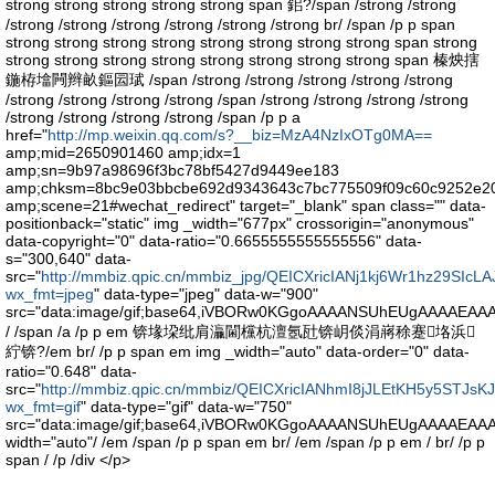
strong strong strong strong strong span 鈻?/span /strong /strong
/strong /strong /strong /strong /strong /strong br/ /span /p p span
strong strong strong strong strong strong strong strong span strong
strong strong strong strong strong strong strong strong span 榛炴搳
鍦栫墖闁辫畝鏂囩珷 /span /strong /strong /strong /strong /strong
/strong /strong /strong /strong /span /strong /strong /strong /strong
/strong /strong /strong /strong /span /p p a
href="
http://mp.weixin.qq.com/s?__biz=MzA4NzIxOTg0MA==
amp;mid=2650901460 amp;idx=1
amp;sn=9b97a98696f3bc78bf5427d9449ee183
amp;chksm=8bc9e03bbcbe692d9343643c7bc775509f09c60c9252e20
amp;scene=21#wechat_redirect" target="_blank" span class="" data-
positionback="static" img _width="677px" crossorigin="anonymous"
data-copyright="0" data-ratio="0.6655555555555556" data-
s="300,640" data-
src="
http://mmbiz.qpic.cn/mmbiz_jpg/QEICXricIANj1kj6Wr1hz29S
wx_fmt=jpeg
" data-type="jpeg" data-w="900"
src="data:image/gif;base64,iVBORw0KGgoAAAANSUhEUgAAAA
/ /span /a /p p em 锛堟垜纰肩灜閫欓杭澶氬瓧锛岄倓涓嶈稌蹇垎浜
紵锛?/em br/ /p p span em img _width="auto" data-order="0" data-
ratio="0.648" data-
src="
http://mmbiz.qpic.cn/mmbiz/QEICXricIANhmI8jJLEtKH5y5STJ
wx_fmt=gif
" data-type="gif" data-w="750"
src="data:image/gif;base64,iVBORw0KGgoAAAANSUhEUgAAAA
width="auto"/ /em /span /p p span em br/ /em /span /p p em / br/ /p p
span / /p /div </p>