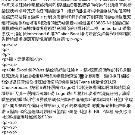
€у竼浣堬紝浠ゆ暣楂旀洿鍔犳槗绌匡紝鐢氳嚦鍙寜鐓ч€犲瀷鑷鎶樼
枈鎴栧嵎璧峰竼浣堬紝闇插嚭瑗！鐨勯姗欐垨杩峰僵鍦栨銆傞澊绛
掗儴浣嶅姞鍏ョ灜鎵ｅ付绱扮瘈锛屽鍔犳鑳芥劅涔嬮鍚屾檪鏂逛究
绌胯憲銆傝€屾墸甯剁殑鐨潻浣嶇疆鏇村嵃鏈夈€?3885-NH銆嶏紝閫
欐槸鏂扮綍浣堜粈鐖惧窞鐨勯兊閬炲崁铏燂紝浜︽槸 Timberland 鐨勫
壍杈﹀湴銆俆imberland 6 瀵?Gaitor Boot 绯诲垪甯朵締鍏╃ó閰嶈壊閬
告搰锛屼甫灏囦互闄愰噺鐧煎敭銆?br></p>
<p></p>
<p>
</p>
<p>鎺ㄨ枽鎸囨暩</p>
<p></p>
<p>Old Skool 鏄?Vans 鍝佺墝妤靛叿浠ｈ〃鎬х殑闉嬫锛屾鐣搧鐗
屼究鐐洪瀷娆炬帹鍑烘洿鍏风帺鍛崇殑瑷▓銆傞噰鐢ㄧ灜缍撳吀榛戙
€佺櫧鍙婄背銆佺櫧浣滅偤鍩鸿锛岄厤涓?Vans 绨藉悕寮忕殑
Checkerboard 妫嬬洡鏍奸瀷鍓?Logo锛岀湅浼兼櫘閫氱啊绱勭殑閰嶈
壊锛屽叾瀵﹂瀷鍓囩殑姗磱 Logo 鏄互榄旇璨艰布涓婏紝闄ょ灜鍩
哄堡鐨勭矇绱呮牸涔嬮倓锛岄倓闄勯€佺灜缍撳吀鐨勯粦鐧斤紝鍙寜鍠
滃ソ闅ㄦ剰鏇存彌閰嶈壊锛屽ぇ澶у鍔犵灜闉嬫鐨勮畩鍖栵紝鍏呮豢
瓒ｅ懗鎬с€傛湁鑸堣叮鐨勬湅鍙嬬洰鍓嶅凡鍙柤 BILLY鈥橲 绛夊悇澶
ч杸搴楄臣璨峰緱鍒般€?/p>
<p></p>
<p></p>
<p></p>