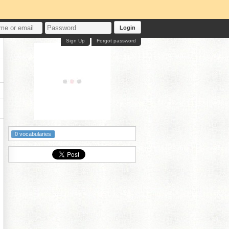
Login
Sign Up
Forgot password
0 vocabularies