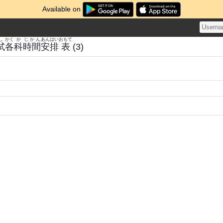
Available on
し
かく
か
じかん
あん
はい
おもて
試
各
科
時間
安
排
表
(3)