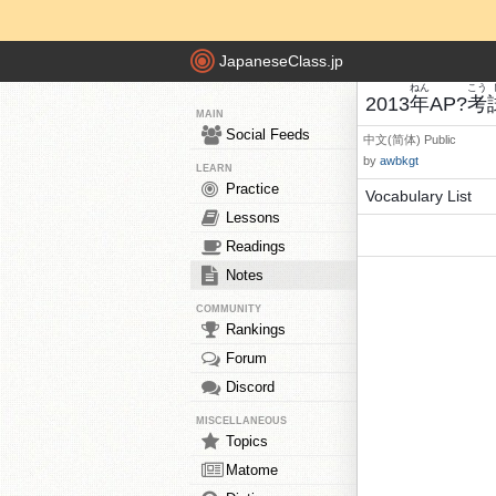
JapaneseClass.jp
ねん
こう
2013
年
AP?
考
MAIN
Social Feeds
中文(简体)
Public
by
awbkgt
LEARN
Practice
Vocabulary List
Lessons
Readings
Notes
COMMUNITY
Rankings
Forum
Discord
MISCELLANEOUS
Topics
Matome