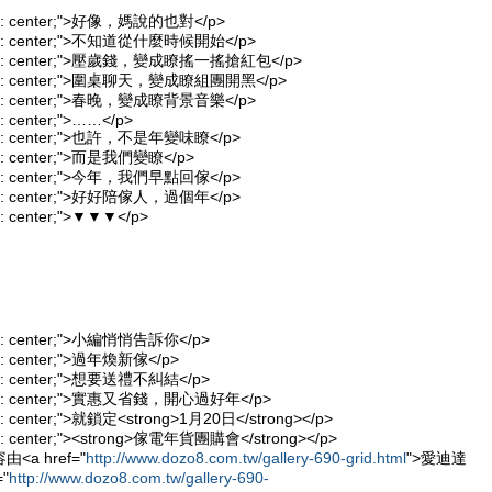
align: center;">好像，媽說的也對</p>
align: center;">不知道從什麼時候開始</p>
-align: center;">壓歲錢，變成瞭搖一搖搶紅包</p>
-align: center;">圍桌聊天，變成瞭組團開黑</p>
align: center;">春晚，變成瞭背景音樂</p>
gn: center;">……</p>
align: center;">也許，不是年變味瞭</p>
lign: center;">而是我們變瞭</p>
align: center;">今年，我們早點回傢</p>
align: center;">好好陪傢人，過個年</p>
ign: center;">▼▼▼</p>
lign: center;">小編悄悄告訴你</p>
lign: center;">過年煥新傢</p>
lign: center;">想要送禮不糾結</p>
-align: center;">實惠又省錢，開心過好年</p>
lign: center;">就鎖定<strong>1月20日</strong></p>
lign: center;"><strong>傢電年貨團購會</strong></p>
章內容由<a href="
http://www.dozo8.com.tw/gallery-690-grid.html
">愛迪達
"
http://www.dozo8.com.tw/gallery-690-