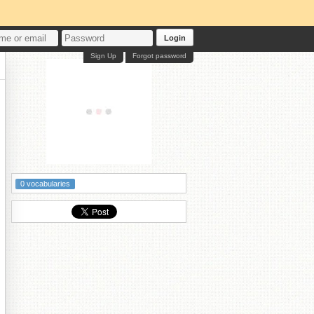
Login
Sign Up
Forgot password
0 vocabularies