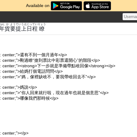
Available on
ねん
か
よう
てい
うえ
にってい
りょう
年
貨
要
提
上
日程
瞭
align: center;">還有不到一個月過年</p>
-align: center;">剛過瞭“搶到票比中彩票還開心”的階段</p>
align: center;"><strong>下一步就是準備帶點啥回傢</strong></p>
align: center;">給媽打個電話問問</p>
-align: center;">“媽，傢裡缺啥不，要我帶啥回去不”</p>
gn: center;">媽說</p>
t-align: center;">“你人回來就行啦，現在過年也就是個意思”</p>
lign: center;">哪像我們那時候</p>
n: center;"></p>