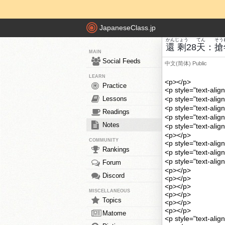
JapaneseClass.jp
かん
じょう
てん
そう
還
剩
28
天
：
搶
MAIN
Social Feeds
中文(简体)
Public
LEARN
<p></p>
Practice
<p style="text-
Lessons
<p style="text
<p style="text-
Readings
<p style="text-
Notes
<p style="text
<p></p>
COMMUNITY
<p style="text-ali
Rankings
<p style="tex
<p style="text-a
Forum
<p></p>
Discord
<p></p>
<p></p>
MISCELLANEOUS
<p></p>
Topics
<p></p>
<p></p>
Matome
<p style="text-alig