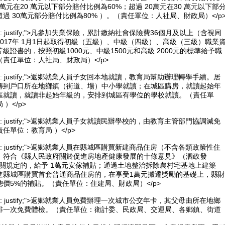
0萬元在20 萬元以下部分賠付比例為60%；超過 20萬元在30 萬元以下部
超過 30萬元部分賠付比例為80% ）。（責任單位：人社局、財政局）</p
xt-align: justify;">凡參加失業保險，累計繳納社會保險費36個月及以上（含視同
017年 1月1日起取得初級（五級）、中級（四級）、高級（三級）職業
級證書的，按照初級1000元、中級1500元和高級 2000元的標準給予職
責任單位：人社局、財政局）</p>
xt-align: justify;">返鄉就業人員子女回本地就讀，教育局幫助辦理轉學手續。居
轉到戶口所在地鄉鎮（街道、場）中小學就讀；在城區購房，就讀起始年
區就讀，就讀非起始年級的，安排到城區有學位的學校就讀。（責任單
）</p>
xt-align: justify;">返鄉就業人員子女就讀民辦學校的，由教育主管部門協調減免
任單位：教育局 ）</p>
xt-align: justify;">返鄉就業人員在縣城區購買新建商品住房（不含各類政策性住
，符合《縣人民政府關於促進房地產健康發展的十條意見》（泗政發
）相關規定的，給予 1萬元安傢補貼；通過土地整治拆除農村宅基地上建築
進縣城區購買首套普通商品住房的，在享受1萬元搬遷獎勵的基礎上，縣財
價5%的補貼。（責任單位：住建局、財政局）</p>
xt-align: justify;">返鄉就業人員免費辦理一次城市公交年卡，其父母由所在地鄉
排一次免費體檢。（責任單位：衛計委、民政局、交運局、各鄉鎮、街道