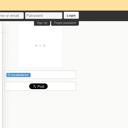
Login
Sign Up
Forgot password
0 vocabularies