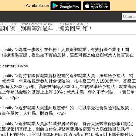
Available on
ふくり
りょう
べつ
さい
など
とう
か
ねん
そう
きん
かい
らい
りょう
福利
瞭
，
別
再
等
到
過
年
，
抓
緊
回
來
領
！
xt-align: justify;">為進一步吸引在外務工人員返鄉就業，有效解決企業用工問
，根據泗陽實際，提出如下實施意見，這些可都是給返鄉就業人員實實在
n: center;"></p>
xt-align: justify;">對持有國傢職業資格證書的返鄉就業人員，按年給予補貼，補
就業滿一年且按規定參加社會保險的，按中級工每人1500元/年、高級工
、技師每人2500元 /年、高級技師每人3000 元/年的標準給予補貼；就業滿兩
在上年補貼金額的基礎上上浮 20%；就業未滿一年的不予補貼。（責任單
）。</p>
xt-align: justify;">返鄉就業人員達到規定條件的，可以享受社會保險補貼政策，
責任單位：人社局、財政局）</p>
xt-align: justify;">返鄉就業人員參加城鄉居民醫保、符合大病醫療保險報銷規定
民醫保報銷基礎上，剩餘自付合規醫療費用按宿遷市大病保險辦法執行
元以下的部分，賠付比例為50%；超過 5萬元在10 萬元以下部分賠付比