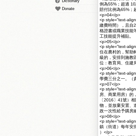
Dictionary
例為55%；超過 1
Donate
賠付比例為65%；
<p>04</p>
<p style="te
繳費時間），且自2
格證書或職業技能等
工技能提升補貼。（
<p>05</p>
<p style="te
住在農村的，幫助
級的，安排到施教
位：教育局、住建局 
<p>06</p>
<p style="te
學費三分之一。（責
<p>07</p>
<p style="te
房、商業用房）的
〔2016〕41號
物，並放棄安置、
政一次性給予購房總
<p>08</p>
<p style="te
鎮（街道）每年安
）</p>