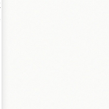
分
>
資