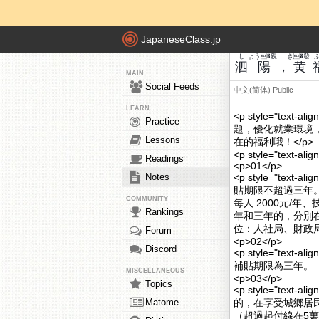
JapaneseClass.jp
し
よう�親
き�發
泗
陽
，
黄
MAIN
Social Feeds
中文(简体)
Public
LEARN
<p style="te
Practice
題，優化就業環境
Lessons
在的福利哦！</p>
<p style="text-alig
Readings
<p>01</p>
Notes
<p style="te
貼期限不超過三年。
COMMUNITY
每人 2000元/年
Rankings
年和三年的，分別
位：人社局、財政局
Forum
<p>02</p>
Discord
<p style="te
補貼期限為三年。（
MISCELLANEOUS
<p>03</p>
Topics
<p style="te
Matome
的，在享受城鄉居
（超過起付線在5萬