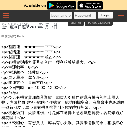
Available on
Login
Sign Up
Forgot password
きん
うし
ざ
きょう
うんせい
ねん
がつ
にち
金
牛
座
今日
運勢
2018
年
1
月
17
日
中文(简体)
Public
<p>整體運：★★★☆☆ 平平</p>
<p>愛情運：★★★☆☆ 平平</p>
<p>財富運：★★★★☆ 較好</p>
<p>有機會與能力優秀者合作，獲利的希望很大。</p>
<p>幸運數字：6</p>
<p>幸運顏色：淺蓮紅</p>
<p>貴人星座：處女座</p>
<p>開運方位：東南方向</p>
<p>今日吉時：am:10:00--12:00</p>
<p>?</p>
<p>今天有機會參加商業聚會，因貴人引薦而結識有權有勢的上層人
物，也因此而獲得不錯的合作機會，成功的機率高。在聚會中也認識瞭
一些新朋友，單身者有機會挑選到不錯的交往對象。</p>
<p>桃花紛飛，愛情運強。可是你在選擇上意念飄忽轉變，容易錯過好
桃花喔！</p>
<p>比較粗心，有想貪快，容易有小失誤。其實事情很簡單，稍微細心