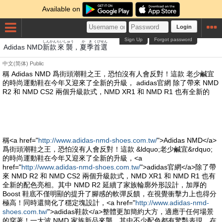
Available on
Login
Sign Up
Forgot password
しん
かん
らいしゅう
かき
くび
せん
Adidas NMD
新
款
來襲
，
夏季
首
選
中文(简体)
Public
稱 Adidas NMD 爲街頭潮鞋之王，恐怕沒有人會反對！這款 老少鹹宜
的時尚運動鞋在今年又迎來了全新的升級， adidas官網 除了帶來 NMD
R2 和 NMD CS2 兩個升級款式，NMD XR1 和 NMD R1 也有全新的
稱<a href="
http://www.adidas-nmd-shoes.com.tw/
">Adidas NMD</a>
爲街頭潮鞋之王，恐怕沒有人會反對！這款 &ldquo;老少鹹宜&rdquo;
的時尚運動鞋在今年又迎來了全新的升級，<a
href="
http://www.adidas-nmd-shoes.com.tw/
">adidas官網</a>除了帶
來 NMD R2 和 NMD CS2 兩個升級款式，NMD XR1 和 NMD R1 也有
全新的配色亮相。其中 NMD R2 延續了家族輪廓外形設計，加厚的
Boost 鞋底不僅明顯的提升了腳感的軟彈反饋，在視覺衝擊力上也得分
極高！同時還簡化了穩定塊設計，<a href="
http://www.adidas-nmd-
shoes.com.tw/
">adidas鞋款</a>整體更加簡約大方，適應于任何場景
的穿著！一大波 NMD 家族新品來襲，其中不少配色都有驚豔表現，在