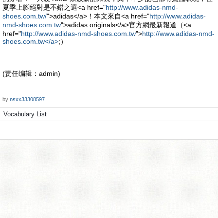
夏季上腳絕對是不錯之選<a href="
http://www.adidas-nmd-
shoes.com.tw/
">adidas</a>！本文來自<a href="
http://www.adidas-
nmd-shoes.com.tw
">adidas originals</a>官方網最新報道（<a
href="
http://www.adidas-nmd-shoes.com.tw
">
http://www.adidas-nmd-
shoes.com.tw</a>
;）
(责任编辑：admin)
by
nsxx33308597
Vocabulary List