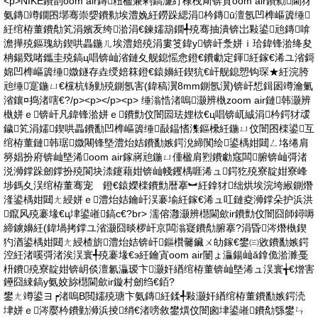
<p>NIKE鐨剒oom air鏄粈楹兼剰鎬濓紵棣栧厛锛寊oom air鐨勬閫犲
氨鏄竴鐗囨墎骞崇媭鐨勬埃澧婏紝鐒跺緦涓枔鏄ū澶氬凹榫嶇簴缍
紝绾栫董鐨勪笂涓嬪叐绔湁涓€鍊嬬箶鐗╃殑骞抽潰锛岀敤鍙兘鏄啽
澹撶殑鏂瑰紡鍥哄畾鍦ㄦ埃澧婄殑涓婁笅鍏у锛屽洜姘ｉ珨鍏锋湁绛夋
柟鍚戣啫鑴圭殑鎬ц唱锛屾渻鏈夊舰鎴愮悆鐙€鐨勮定鍕紝鎵€浠ユ渻鎶
婂凹榫嶇簴缍媺鐩存垚绶婄箖鐙€鎱嬶紝鍥犺€屽舰鎴愬钩琛★紝浣胯
兘缍寔鍦ㄩ€欓杭钖勭殑鍘氬害(鍏稿瀷8mm鍘氬瀷)锛屽惁鍓囦竴瀹氭
渻鑲¤捣渚嗐€?/p><p></p><p> 缍滃悎渚嗚灏辨槸zoom air鏈韩灏辨
槸姘ｅ锛屽凡鍏锋湁姘ｅ鐨勯伩闇囩珐娌栨€ц唱锛屼絾涓枔鍔犲叆
鐬笂涓嬬鍥哄畾鐨勫凹榫嶇簴缍敮鎾愭潗鏂欙紝鍦ㄩ伩闇囨檪鍙互
绾栫董鏈韩琚媺闀锋墍澧炲姞鐨勫嫉鍔涗締闃绘鍙楀姏閮ㄥ垎绻肩
簩娼扮府锛屾墍浠oom air鎵嶈兘鍦ㄩ偅楹肩煭鐨勮窛闆腑锛屾彁渚
涚浉鐣跺劒鐣扮殑閬块渿鑳藉姏锛屾帴钁楀啀浠ュ鍔犵殑寮靛姏寮峰
埗鎷夊洖绾栫董骞宠 鐙€鎱嬫檪鐨勯暦搴︼紝鎿犲绌烘埃浣垮緱鍘熸
湰鍙楀姏閮ㄤ綅姘ｅ澧炲姞鑰屽洖褰堬紝鎵€浠ュ叿鏈夌浉鐣朵护浜洪
鑹风殑褰堟€ц垏鍙嶉鎬с€?br> 濡傛灉灏辨櫘閫歛ir鐨勯伩闇囧師鐞嗕
締鐪嬶紝(鍏堝拷鐣ユ渻灏囧晱椤屽京闆滃寲鐨勪腑搴?涓昏涔熸槸鍥
犳湭鍙楀姏閮ㄤ綅楂旂澧炲姞锛屽鏂欑毊鑶ㄨ劰鎵€鐢㈢敓鐨勫嫉鍔
涳紝渚嗘彁渚涘洖寰╃殑褰堟€э紝鑰寊oom air闄ょ灜鍚屾ǎ鎿佹湁濉戞
枡鐨殑寮靛姏锛岄倓澶氱灜瑷卞灏奸緧绾栫董锛屾墍浠ュ洖寰╅€熷害
鑸囧綀鎬у氨姣旀櫘閫歛ir鏇村劒绉€銆?
鐢ㄤ竴鍙ヨ┍渚嗚В閲嬬殑瑭卞氨鏄紝鍒╃敤灏奸緧绾栫董鐨勫嫉鍔涜
垏姘ｅ涔嬮枔鐨勭浉浜掕绡€渚嗙敘鐢熼伩闇囪垏鍙嶉鐨勪綔鐢ㄣ