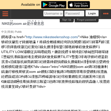
Available on
Login
Sign Up
Forgot password
てき
これ
しる
ま
いし
NIKE
的
zoom air
是
什
麼
意思
中文(简体)
Public
鐧诲叆<a href="
http://www.nikesteelersshop.com/
">Nike 瀹樼恫</a>
锛岄伕璩煎ぞ鍏嬪啲瀛ｆ柊鍝佺郴鍒楋紝绮鹃伕闉嬫鍜屽鍏冪┛鎼桨
椤亱鍕曟檪灏氾紝寰炲鎳夊皪澶╂埃鑾脯璁婂够銆傚叏鏂癆F1
UTILITY LOW灞曠従浜嗚嚜鎴戣〃鐝剧殑鐒＄晱绮剧锛屾惌閰嶉啋鐩
壍鎰忛潻鏂版紨绻圭稉鍏搞€傚叏鏂癠TILITY璺戞绯诲垪锛屽緸鍌剧
泦澶ч洦鍒版杭婊戣矾闈紝鐐轰綘鎻愪緵鎳夊皪鍚勭ó澶╂埃锛岀媭娉佺
殑楂樻晥鑳借鍌欍€?div class="intro">NIKE鐨剒oom air鏄粈楹兼剰
鎬濓紵棣栧厛锛寊oom air鐨勬閫犲氨鏄竴鐗囨墎骞崇媭鐨勬埃澧婏
紝鐒跺緦涓枔鏄ū澶氬凹榫嶇簴缍紝绾栫董鐨勪笂涓嬪叐绔湁涓
€鍊嬬箶鐗╃殑骞抽潰锛岀敤鍙兘鏄啽澹撶殑鏂瑰紡鍥哄畾鍦ㄦ埃澧婄
殑涓婁笅鍏у锛屽洜姘?/div>