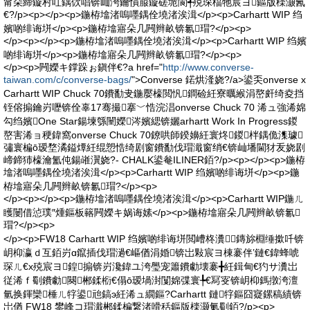
甯朵締鏇村叿鍝佽唱锛屾洿鑰愪箙鏇磋垝閬╃殑琛楅牠宸ヨ鏂版檪灏氥
€?/p><p></p><p>鍦栫墖渚嗚嚜鍝佺墝渚涘湒</p><p>Carhartt WIP 绉
嬪啲绯诲垪</p><p>鍦栫墖寤朵几闁辫畝锛氱瑁?</p><p>
</p><p></p><p>鍦栫墖渚嗚嚜鍝佺墝渚涘湒</p><p>Carhartt WIP 绉嬪
啲绯诲垪</p><p>鍦栫墖寤朵几闁辫畝锛氱瑁?</p><p>
</p><p>闁嬫キ鐣跺ぉ鎭伴€?a href="
http://www.converse-
taiwan.com/c/converse-bags/
">Converse 鍩烘湰娆?/a>鍙奀onverse x
Carhartt WIP Chuck 70鐨勫叏鍦嬮檺閲忛鐧硷紝寮曞緱涓嶅皯绮夌挡
铚傛搧鑰岃嚦锛佺辜17骞撮搴﹀悎浣淐onverse Chuck 70 浠ュ強浠婂
勾绉嬪One Star鍚堜綔闉嬫涔嬪緦锛孋arhartt Work In Progress鍐
嶅害浠ョ稉鍏窩onverse Chuck 70鐐哄師鍨嬶紝寰炵鍐柈鍝佹潗璩
彇寰楄ō瑷堥潏鎰燂紝绲愬悎绮剧窗鐨勫伐瑁濈窗绡€锛屾墦閫犲叐娆剧
崹鍗犻檺瀹氳伅鍚嶉瀷娆?- CHALK鍙奙ILINER銆?/p><p></p><p>鍦栫
墖渚嗚嚜鍝佺墝渚涘湒</p><p>Carhartt WIP 绉嬪啲绯诲垪</p><p>鍦
栫墖寤朵几闁辫畝锛氱瑁?</p><p>
</p><p></p><p>鍦栫墖渚嗚嚜鍝佺墝渚涘湒</p><p>Carhartt WIP鍦ㄦ
矆闄借惉璞″煄鏂板簵闁嬫キ娲诲嫊</p><p>鍦栫墖寤朵几闁辫畝锛氱
瑁?</p><p>
</p><p>FW18 Carhartt WIP 绉嬪啲绯诲垪閲嶆柊瀵╄鏄旀棩缍撳吀锛
岄枊瀛ｄ互銆岃ɑ鑹插伐瑁濄€嶇偤涓婚锛岀敤宸ヨ棟褰伴’鏈€鍏蜂唬
琛ㄦ€х殑宸ヨ鍠搧锛岃瀺鍏ユ洿璺宠簫鐨勮壊褰╋紝鍓甸€犳サ瀵岀
従浠ｆ劅鐨勮闋郴鍒椼€傝ō瑷堝湗闅婂弽寰╄€冩叜锛岄枊鎷撴洿澶
氫换鍕欒棰ㄦ牸鍙兘鎬э紝浠ュ繝鏂?Carhartt 鏈牸鏂囧寲鏍稿績锛
岀偤 FW18 鐢峰コ瑁濈郴鍒楄繋渚嗗秳鏂版檪灏氭劅銆?/p><p>