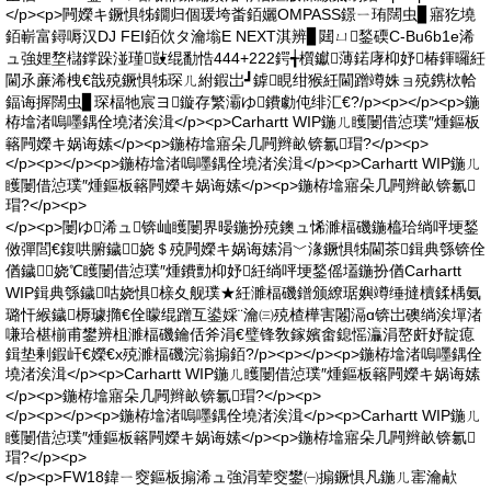
</p><p>闁嬫キ鐝惧牬鐗归個瑗垮畨銆孋OMPASS鐛ㄧ珛闊虫▊寤犵墝
銆嶄富鐞嗕汉DJ FEI銆佽タ瀹塕E NEXT淇辨▊閮ㄩ鍫碝C-Bu6b1e浠
ュ強娌堥櫧鐣跺湴瑾敱绲勫悎444+222鍔╅櫍钀薄鍩庨枊妤椿鍕曪紝
閫氶亷浠栧€戠殑鐝惧牬琛ㄦ紨鍜岀┛鎼睍绀猴紝閫蹭竴姝ョ殑鎸栨帢
鍢诲搱闊虫▊琛楅牠宸ヨ鏇存繁灞ゆ鐨勮伅绯汇€?/p><p></p><p>鍦
栫墖渚嗚嚜鍝佺墝渚涘湒</p><p>Carhartt WIP鍦ㄦ矆闄借惉璞″煄鏂板
簵闁嬫キ娲诲嫊</p><p>鍦栫墖寤朵几闁辫畝锛氱瑁?</p><p>
</p><p></p><p>鍦栫墖渚嗚嚜鍝佺墝渚涘湒</p><p>Carhartt WIP鍦ㄦ
矆闄借惉璞″煄鏂板簵闁嬫キ娲诲嫊</p><p>鍦栫墖寤朵几闁辫畝锛氱
瑁?</p><p>
</p><p>闄ゆ浠ュ锛屾矆闄界暥鍦扮殑鐭ュ悕濉楅磯鍦橀珨绱呯埂鍫
傚彈閭€鍑哄腑鐬娆＄殑闁嬫キ娲诲嫊涓﹀湪鐝惧牬閫茶鍓典綔锛佺
偤鐬娆℃矆闄借惉璞″煄鐨勯枊妤紝绱呯埂鍫傜壒鍦扮偤Carhartt
WIP鍓典綔鐬咕娆惧榇夊舰璞★紝濉楅磯鐠颁繚琚嬩竴缍撻櫝鍒楀氨
璐忓緱鐬槈璩撱€佺矇绲蹭互鍙婇¨瀹㈢殑楂樺害闂滆ɑ锛岀礇绱涘墠渚
嗛珨椹椾甫鐢辨柤濉楅磯鑰佸斧涓€璧锋敎鎵嬪畬鎴愮灜涓嶅皯妤靛瘜
鍓垫剰鍜屽€嬫€х殑濉楅磯浣滃搧銆?/p><p></p><p>鍦栫墖渚嗚嚜鍝佺
墝渚涘湒</p><p>Carhartt WIP鍦ㄦ矆闄借惉璞″煄鏂板簵闁嬫キ娲诲嫊
</p><p>鍦栫墖寤朵几闁辫畝锛氱瑁?</p><p>
</p><p></p><p>鍦栫墖渚嗚嚜鍝佺墝渚涘湒</p><p>Carhartt WIP鍦ㄦ
矆闄借惉璞″煄鏂板簵闁嬫キ娲诲嫊</p><p>鍦栫墖寤朵几闁辫畝锛氱
瑁?</p><p>
</p><p>FW18鍏ㄧ窔鏂板搧浠ュ強涓荤窔鐢㈠搧鐝惧凡鍦ㄦ寚瀹欳