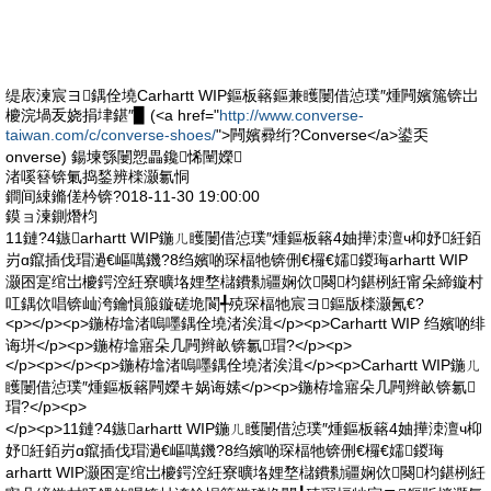
缇庡湅宸ヨ鍝佺墝Carhartt WIP鏂板簵鏂兼矆闄借惉璞″煄闁嬪箷锛岀
櫦浣堝叐娆捐垏鍖″▉ (<a href="
http://www.converse-
taiwan.com/c/converse-shoes/
">闁嬪彛绗?Converse</a>鍙奀
onverse) 鍚堜綔闄愬畾鑱悕闉嬫
渚嗘簮锛氭捣鍫辨檪灏氱恫
鐧间綀鏅傞枔锛?018-11-30 19:00:00
鏌ョ湅鍘熸枃
11鏈?4鏃arhartt WIP鍦ㄦ矆闄借惉璞″煄鏂板簵4妯撶洓澶ч枊妤紝銆
岃ɑ鑹插伐瑁濄€嶇噧鐖?8绉嬪啲琛楅牠锛侀€欏€嬬鍐珻arhartt WIP
灏囨寔绾岀櫦鍔涳紝寮曠垎娌堥櫧鐨勬疆娴佽闋枃鍖栵紝甯朵締鏇村
叿鍝佽唱锛屾洿鑰愪箙鏇磋垝閬╃殑琛楅牠宸ヨ鏂版檪灏氥€?
<p></p><p>鍦栫墖渚嗚嚜鍝佺墝渚涘湒</p><p>Carhartt WIP 绉嬪啲绯
诲垪</p><p>鍦栫墖寤朵几闁辫畝锛氱瑁?</p><p>
</p><p></p><p>鍦栫墖渚嗚嚜鍝佺墝渚涘湒</p><p>Carhartt WIP鍦ㄦ
矆闄借惉璞″煄鏂板簵闁嬫キ娲诲嫊</p><p>鍦栫墖寤朵几闁辫畝锛氱
瑁?</p><p>
</p><p>11鏈?4鏃arhartt WIP鍦ㄦ矆闄借惉璞″煄鏂板簵4妯撶洓澶ч枊
妤紝銆岃ɑ鑹插伐瑁濄€嶇噧鐖?8绉嬪啲琛楅牠锛侀€欏€嬬鍐珻
arhartt WIP灏囨寔绾岀櫦鍔涳紝寮曠垎娌堥櫧鐨勬疆娴佽闋枃鍖栵紝