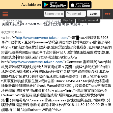
Available on
Login
Sign Up
Forgot password
び
くに
こう
そう
ひん
ぱい
しん
みせ
お
ちん
よう
ばんしょう
しろ
かいまく
美
國
工
裝
品
牌
Carhartt WIP
新
店
於
沈
陽
萬象
城
開幕
，_1
中文(简体)
Public
<a href="
http://www.converse-taiwan.com/
">鍖″▉</a>瑾曠敓鏂?908
骞淬€傚壍杈︿互渚咰onverse鍫呮寔鍝佺墝鐨勭崹绔嬫€цō瑷堬紝涓嶈
拷闅ㄣ€傛渶鍒濆彧鐢熺敘鈥滄鑶犻瀷鈥濓紝浣嗗緢蹇氨闁嬪鍋氱恫
鐞冨拰绫冪悆闉嬨€傚尅濞佸叏鐞冪附閮ㄦ寮忚惤鍦扮編鍦嬫尝澹爴
銆傞泦寰╁彜銆佹祦琛屻€佺挵淇濇柤涓€韬殑<a
href="
http://www.converse-taiwan.com/
">Converse 甯嗗竷闉?/a>锛屾
槸缇庡湅鏂囧寲鐨勭簿绁炶薄寰碉紝浠ュ叾闅ㄥ績鎵€娆诧紝鑷敱鑷
湪娌掓湁绱勬潫鐨勭┛钁楀舰鎱嬶紝鏇存垚鐐鸿拷姹傝嚜鎴戞檪灏氱殑
闈掑勾浜虹殑蹇犲鎷嶆搵銆傚湪涓湅甯傚牬锛岀従鍦ㄤ笂甯傜殑鏈
€寮曚互鐐哄偛寰椾笁澶х稉鍏告湁Chuck Taylor All Star锛堝叏鏄庢槦
缍撳吀甯嗗竷闉嬶級銆丣ack Purcell锛堥枊鍙ｇ瑧锛夈€丆ons锛堟粦鏉
块亱鍕曢瀷锛変笁澶х郴鍒椼€?div class="intro">缇庡湅宸ヨ鍝佺墝
Carhartt WIP鏂板簵鏂兼矆闄借惉璞″煄闁嬪箷锛岀櫦浣堝叐娆捐垏
鍖″▉ ( 闁嬪彛绗?Converse 鍙奀onverse) 鍚堜綔闄愬畾鑱悕闉嬫 渚
嗘簮锛氭捣鍫辨檪灏氱恫 鐧间綀鏅傞枔锛?018-11-30 19:00:00 鏌ョ湅
鍘熸枃 11鏈?4鏃arhartt WIP鍦?/div>