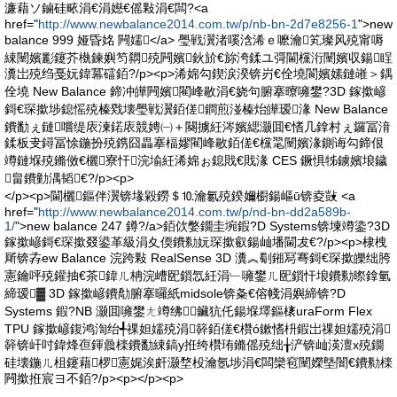
濂藉ソ鏀硅畩涓€涓嬨€傜敤涓€闆?<a
href="
http://www.newbalance2014.com.tw/p/nb-bn-2d7e8256-1
">new
balance 999 娅昏姳 闁嬬</a> 璺戦瀷渚嗘浛浠ｅ嚒瀹笂璨风殑甯嗕
綀闉嬪彲鑳芥槸鍊嬩笉閷殑闁嬪鈥斺€旀洿鍒ユ彁閫欓洐闉嬪収鍚睈
瀵岀殑绉戞妧鍏冪礌銆?/p><p>浠婂勾鍥涙湀锛岃€佺墝閬嬪嫊鏈嶉＞鍝
佺墝 New Balance 鍗冲皣闁嬪閵峰敭涓€娆句腑搴曢噰鐢?3D 鎵撳嵃
鎶€琛撳埗鎴愮殑榛戣壊璺戦瀷銆傞鐧煎湴榛炲皣瑷湪 New Balance
鐨勫ぇ鏈嚐缇庡湅鍩庡競娉㈠＋闋擄紝涔嬪緦灏囬€愭几鎿村ぇ鑼冨湇
鍒板叏鐞冨悇鍦扮殑鎸囧畾搴楅嫪閵峰敭銆傞€欓毣闉嬪湪鍘诲勾鍗佷
竴鏈堢殑鏅傚€欐寮忓浣堬紝浠婂ぉ鎴戝€戝湪 CES 鐝惧牬鐪嬪埌鐬
畠鐨勭湡韬€?/p><p>
</p><p>閫欐鏂伴瀷锛堟毇鐒＄⒑瀹氱殑鍨嬭櫉鍚嶇ū锛夌敱 <a
href="
http://www.newbalance2014.com.tw/p/nd-bn-dd2a589b-
1/
">new balance 247 鐏?/a>銆佽嫳鐗圭埦鍜?D Systems锛堜竴鍌?3D
鎵撳嵃鎶€琛撳叕鍙革級涓夊偄鐨勬妧琛撳叡鍚屾墦閫犮€?/p><p>棣栧
厛锛孨ew Balance 浣跨敤 RealSense 3D 瀵︽劅鎺冩弿鎶€琛撳皪绌胯
憲鑰呯殑鑵抽€茶鍏ㄦ柟浣嶆巸鎻忥紝涓﹂噰鐢ㄦ巸鎻忓埌鐨勬暩鎿氫
締瑷▓ 3D 鎵撳嵃鐨勪腑搴曪紙midsole锛夈€傛帴涓嬩締锛?D
Systems 鍜?NB 灏囬噰鐢ㄤ竴绋鑶犺仛鍚堢墿鏂橠uraForm Flex
TPU 鎵撳嵃鍑鸿渹绐╃祼妲嬬殑涓簳銆傞€欑ó鏉愭枡鍜岀祼妲嬬殑涓
簳锛屽吋鍏烽亱鍕曟檪鐨勫綀鎬у拰绔欑珛鏅傜殑绌╁浐锛屾渶澶х殑鐗
硅壊鍦ㄦ柤鑳藉椤憲娓涘皯灏堥杸瀹氬埗涓€闆欒窇闉嬫墍闇€鐨勬檪
闁撳拰宸ヨ不銆?/p><p></p><p>