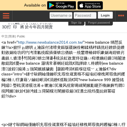
Available on
Login
Sign Up
Forgot password
だ
いん�喝
しょう
お
こんねん
しがつ
かい
ばい
3D
打
印
將
於
今年
四月
開
賣
中文(简体)
Public
<a href="
http://www.newbalance2014.com.tw/
">new balance 绱愬反
鍊?/a>姣忓ぉ鐐哄ぇ瀹跺付渚嗗叏鏂版疆娴佺郴鍒楀柈鍝侊紝鐐烘偍鐨
勭敓娲绘坊鍔犳洿澶氱殑鑹插僵锛岀偤鎮ㄧ殑鐢熸椿鍏呮豢娲诲姏锛岃
畵鎮ㄦ瘡澶╀笉閲嶈锛岀簿褰╃殑浜虹敓寰炵従鍦ㄩ枊濮嬶紝鏁珛闂滄
敞鎴戝€憂ew balance 灏堣常搴楋紝鎴戝€戝皣鍏ㄦ柊鐨刵ew balance
澶波鍠搧浠ュ強閬嬪嫊璩囪▕灏囦竴涓€鍛堢従绲﹀ぇ瀹躲€?div
class="intro">鐩寸敺鐧屾偅鑰呮兂瑕佺嵅寰楁不鎰堬紝棣栧厛瑕佹妸钁
楄棰ㄦ牸濂藉ソ鏀硅畩涓€涓嬨€傜敤涓€闆?new balance 999 娅昏姳
闁嬬 璺戦瀷渚嗘浛浠ｅ嚒瀹笂璨风殑甯嗕綀闉嬪彲鑳芥槸鍊嬩笉閷
殑闁嬪鈥斺€旀洿鍒ユ彁閫欓洐闉嬪収鍚睈瀵岀殑绉戞妧鍏冪礌
銆?/div>
<p>鐩寸敺鐧屾偅鑰呮兂瑕佺嵅寰楁不鎰堬紝棣栧厛瑕佹妸钁楄棰ㄦ牸