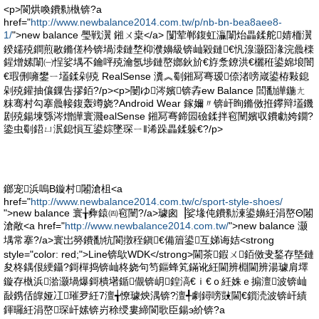
<p>閬烘喚鐨勬槸锛?a
href="
http://www.newbalance2014.com.tw/p/nb-bn-bea8aee8-
1/
">new balance 璺戦瀷 鎺ㄨ枽</a> 闅荤郸鍑虹灜闈炲畾鍒舵婧栭瀷
鍨嬬殑鐧煎敭鏅傞枔锛堝洓鏈堥枊濮嬶級锛屾毇鏈€忛湶灏囧湪浣曟檪
鍟熷嫊闈㈠悜娑堣不鑰呯殑瀹氬埗鏈嶅嫏鈥斺€斿洜鐐洪€欐秹鍙婂埌闇
€瑕侀噰鐢ㄧ壒鍒剁殑 RealSense 瀵︽劅鎺冩弿瑷倷渚嗙嵅鍙栫敤鎴
剁殑鑵抽儴鏁告摎銆?/p><p>闄ゆ涔嬪锛孨ew Balance 閭勫皣鍦ㄤ
粖骞村勾搴曟帹鍑轰竴娆?Android Wear 鎵嬭〃锛屽眴鏅傚拰鑻辩壒鐖
剧殑鍚堜綔涔熷皣寰濺ealSense 鎺冩弿鍗囩礆鍒拌窇闉嬪収鐨勮姱鐗?
鍌虫劅鍣ㄩ泦鎴愪互鍙婃墜琛ㄧ‖浠跺畾鍒躲€?/p>
鎯宠浜嗚В鏇村闂滄柤<a
href="
http://www.newbalance2014.com.tw/c/sport-style-shoes/
">new balance 寰╁彜鎱㈣窇闉?/a>璩囪▕娑堟伅鐨勬湅鍙嬶紝涓嶅Θ闂
滄敞<a href="
http://www.newbalance2014.com.tw/
">new balance 灏
堣常搴?/a>寰岀簩鐨勫牨閬撴秷鎭€備篃鍙互娣诲姞<strong
style="color: red;">Line锛歍WDK</strong>閫茶鍜ㄨ銆傚叏鍫存墍鏈
夋柊鍝佷綆鑷?鎶樿捣锛屾柊娆句笉鏂蜂笂鏋讹紝閫辨棩閫辨湯璩肩墿
鏇存槸浜湁灏堝爆鎶樻墸鍎儬锛岄鍠滈€ｉ€ｏ紝姝ｅ搧澶波锛屾
敮鎸佸皥娅冮璀夛紝7澶╅憭璩炴湡锛?澶╃劇鐞嗙敱閫€鎻涜波锛屽績
鍕曪紝涓嶅琛屽嫊锛岃稌绶婁締閬歌臣鍚э紒锛?a