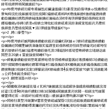
鍏哥殑鐔辫韩閬嬪嫊銆?/p>
<p>绔欑洿锛岄洐鑵夸甫鏀忥紝鑶濊搵鑷劧褰庢洸銆傝垏姝ゅ悓鏅傦紝
寮甸枊浣犵殑鎵嬪埌浣犵殑闋爞锛屼甫杩呴€熸媿鎵嬨€傚綆鏇蹭綘鐨
勮啙钃嬶紝鎸戣捣锛屾媿鎵嬶紝瀹屾垚涓€绯诲垪鍕曚綔銆傝捣椋涘拰
钁楅櫢鎺у埗鏄挤澶х殑锛岀簿纰虹殑锛屼甫涓斿湪鑵宠笣鍜岃叧瓒炬
痪鍕曡叧璺熺殑閬庣▼涓彈鍒版帶鍒躲€?/p>
<p>2 .娉㈡瘮璺?/p>
<p></p>
<p>绔欑洿锛屽嫉闁嬩綘鐨勮吙鍜岃偐鑶€涓€妯ｅ锛屽綆鏇蹭綘鐨勮
啙钃嬶紝闆欐墜鏀惧湪鍦颁笂韫蹭笅銆傝韩楂斿悜鍓嶅綆鏇诧紝鑵垮悜
寰岃烦锛屽仛鏀拹濮垮嫝銆傚仛淇嚗鎾愩€傜珯璧蜂締锛岀珯鐩达紱
閲嶅京20娆￠畱姣旇烦韬嶃€?/p>
<p>鍗氭瘮鐨勮烦韬嶅厑瑷辨暀绶存彁楂樺績鐜囷紝璁撲粬韬珨鐨勮兘
閲忓揩閫熸秷鑰楋紝鐕冪噿鏇村鑴傝偑銆傞€欐槸娓涘皯鑴傝偑鍜岀噧
鐕掕剛鑲殑鏈€浣宠鍕曚箣涓€锛屾瘡澶╃反缈掗畱姣?0娆′互涓婂彲浠
ュ公鍔╀綘娓涜偉銆?/p>
<p>3 .鍘熷湴韪㈣吙</p>
<p></p>
<p>閫欐槸涓€鍊嬬珐瑙ｄ笂杩?鍊嬪嫊浣滃緦鑵块儴鐤肩棝鐨勫嫊浣滐
紝鍙互绶╄В涔抽吀鐨勭绱紝閫欐ǎ閬嬪嫊寰岃吙閮ㄧ柤鐥涗笉鏈冪
櫦鐢燂紝宸﹁吙鍜屽彸鑵挎渻韪㈡瘡姊濊吙瓒呴亷20娆°€?/p>
<p>闆栫劧寰堥洠鏈夐Μ鐢茬窔锛屼絾闅昏浣犺兘鎴板嫕鎳舵儼锛屼甫
涓旀湁寰堝挤鐨勮嚜寰嬭兘鍔涳紝浣犱竴瀹氭渻绐佺牬鑷繁鍜屾サ闄