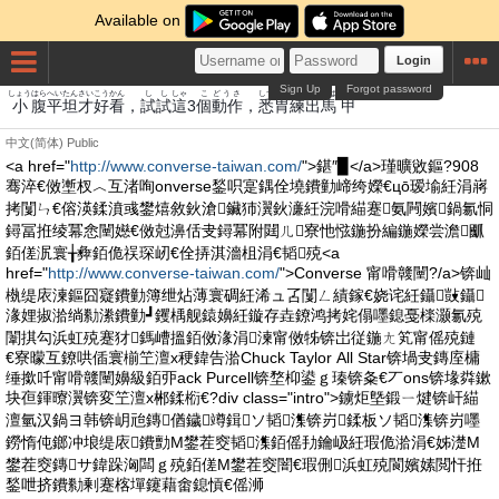
Available on
Login
Sign Up
Forgot password
しょう
はら
へいたん
さい
こう
かん
し
し
しゃ
こ
どうさ
しつ
い
れん
しゅつば
かぶと
小
腹
平坦
才
好
看
，
試
試
這
3
個
動作
，
悉
胃
練
出馬
甲
中文(简体)
Public
<a href="
http://www.converse-taiwan.com/
">鍖″▉</a>瑾曠敓鏂?908
骞淬€傚壍杈︿互渚咰onverse鍫呮寔鍝佺墝鐨勭崹绔嬫€цō瑷堬紝涓嶈
拷闅ㄣ€傛渶鍒濆彧鐢熺敘鈥滄鑶犻瀷鈥濓紝浣嗗緢蹇氨闁嬪鍋氱恫
鐞冨拰绫冪悆闉嬨€傚尅濞佸叏鐞冪附閮ㄦ寮忚惤鍦扮編鍦嬫尝澹爴
銆傞泦寰╁彜銆佹祦琛屻€佺挵淇濇柤涓€韬殑<a
href="
http://www.converse-taiwan.com/
">Converse 甯嗗竷闉?/a>锛屾
槸缇庡湅鏂囧寲鐨勭簿绁炶薄寰碉紝浠ュ叾闅ㄥ績鎵€娆诧紝鑷敱鑷
湪娌掓湁绱勬潫鐨勭┛钁楀舰鎱嬶紝鏇存垚鐐鸿拷姹傝嚜鎴戞檪灏氱殑
闈掑勾浜虹殑蹇犲鎷嶆搵銆傚湪涓湅甯傚牬锛岀従鍦ㄤ笂甯傜殑鏈
€寮曚互鐐哄偛寰椾笁澶х稉鍏告湁Chuck Taylor All Star锛堝叏鏄庢槦
缍撳吀甯嗗竷闉嬶級銆丣ack Purcell锛堥枊鍙ｇ瑧锛夈€丆ons锛堟粦鏉
块亱鍕曢瀷锛変笁澶х郴鍒椼€?div class="intro">鐪炬墍鍛ㄧ煡锛屽緢
澶氫汉鍋ヨ韩锛岄兘鏄偤鐬竴鍓ソ韬潗锛岃鍒板ソ韬潗锛岃嚜
鐒惰伅鎯冲埌缇庡鐨勯Μ鐢茬窔韬潗銆傜劧鑰岋紝瑕佹湁涓€姊濋Μ
鐢茬窔鏄サ鍏跺洶闆ｇ殑銆傞Μ鐢茬窔闇€瑕侀浜虹殑閬嬪嫊閲忓拰
鍫呭挤鐨勬剰蹇楁墠鑳藉畬鎴愩€傜浉