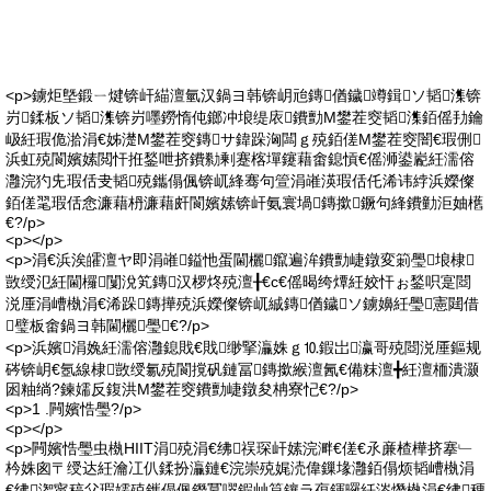
<p>鐪炬墍鍛ㄧ煡锛屽緢澶氫汉鍋ヨ韩锛岄兘鏄偤鐬竴鍓ソ韬潗锛
岃鍒板ソ韬潗锛岃嚜鐒惰伅鎯冲埌缇庡鐨勯Μ鐢茬窔韬潗銆傜劧鑰
岋紝瑕佹湁涓€姊濋Μ鐢茬窔鏄サ鍏跺洶闆ｇ殑銆傞Μ鐢茬窔闇€瑕侀
浜虹殑閬嬪嫊閲忓拰鍫呭挤鐨勬剰蹇楁墠鑳藉畬鎴愩€傜浉鍙嶏紝濡傛
灉浣犳兂瑕佸叏韬殑鑴傝偑锛屼綘骞句箮涓嶉渶瑕佸仛浠讳綍浜嬫儏
銆傞毣瑕佸悆濂藉枬濂藉皯閬嬪嫊锛屽氨寰堝鏄撳鐝句綘鐨勭洰妯欍
€?/p>
<p></p>
<p>涓€浜涘皬澶ヤ即涓嶉鎰忚蛋閫欐鑹遍洠鐨勯崨鐓変箣璺埌棣
敳绶氾紝閫欏闅涗笂鏄汉椤炵殑澶╂€с€傜暍绔燂紝姣忓ぉ鍫呮寔閸
涚厜涓嶆槸涓€浠跺鏄撶殑浜嬫儏锛屼絾鏄偤鐬ソ鐪嬶紝璺憲閮借
璧板畬鍋ヨ韩閫欐璺€?/p>
<p>浜嬪涓婏紝濡傛灉鎴戝€戝缈掔灜姝ｇ⒑鍜岀瀛哥殑閸涚厜鏂规
硶锛岄€氬線棣敳绶氱殑閬撹矾鏈冨鏄撳緱澶氥€備粖澶╋紝澶栭潰灏
囦粙绱?鍊嬬反鍑洪Μ鐢茬窔鐨勯崨鐓夋柟寮忋€?/p>
<p>1 .闁嬪悎璺?/p>
<p></p>
<p>闁嬪悎璺虫槸HIIT涓殑涓€绋祦琛屽嫊浣溿€傞€氶亷楂樺挤搴﹂
枔姝囪〒绶达紝瀹冮仈鍒扮灜鏈€浣崇殑娓涜偉鏁堟灉銆傝烦韬嶆槸涓
€绋潪甯稿父瑕嬬殑鑴傝偑鐕冪噿鍜屾笡鑲ラ亱鍕曪紝涔熸槸涓€绋稉