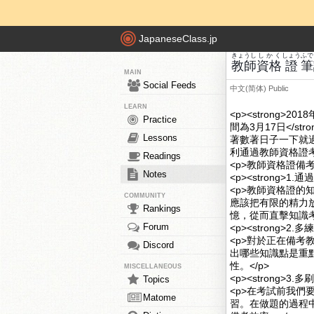
JapaneseClass.jp
きょうし
しかく
しょう
ふで
教師
資格
證
筆
MAIN
Social Feeds
中文(简体)
Public
LEARN
<p><strong
Practice
間為3月17日</
Lessons
著數著日子一下就
利通過教師資格證
Readings
<p>教師資格證備考
Notes
<p><strong>1
<p>教師資格證
COMMUNITY
應該把有限的精力
Rankings
憶，從而直擊知識考
Forum
<p><strong>2
<p>對於正在備
Discord
出哪些知識點是重
性。</p>
MISCELLANEOUS
<p><strong>3
Topics
<p>在考試前我
Matome
習。在做題的過程