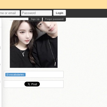
Login
Sign Up
Forgot password
順
時
0 vocabularies
辨