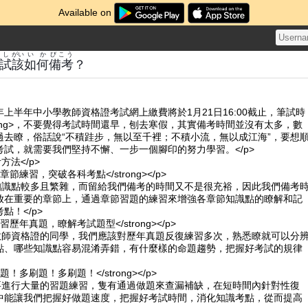
Available on
し
がい
いか
びこう
試
該
如何
備考
？
>2018年上半年中小學教師資格證考試網上繳費將於1月21日16:00截止，筆試時
strong>，不要覺得考試時間還早，刨去寒假，其實備考時間並沒有太多，數
過去瞭，俗話說“不積跬步，無以至千裡；不積小流，無以成江海”，要想
考試，就需要我們堅持不懈、一步一個腳印的努力學習。</p>
方法</p>
.通過章節練習，突破各科考點</strong></p>
的知識點較多且繁雜，而留給我們備考的時間又不是很充裕，因此我們備考
放在重要的章節上，通過章節習題的練習來增強各章節知識點的瞭解和記
點！</p>
.多練習歷年真題，瞭解考試題型</strong></p>
考教師資格證的同學，我們應該對歷年真題反復練習多次，熟悉瞭就可以分
點、哪些知識點容易混淆弄錯，有什麼樣的命題趨勢，把握好考試的規律
.多刷題！多刷題！多刷題！</strong></p>
們要進行大量的習題練習，隻有通過做題來查漏補缺，在短時間內針對性復
中能讓我們把握好做題速度，把握好考試時間，消化知識考點，從而提高