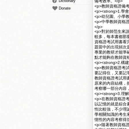
Dictionary
備考效率。</p>
<p>教師資格證備考
Donate
<p><strong>1
<p>幼兒園、小學
<p>中學教師資
</p>
<p>對於師范生
較多，每本書都那
資格證考試用書看
題當中的出現頻次
專業的教研才能準
點才能夠在教師資格
<p><strong>2.
<p>教師資格證
要記得住，又要記
教師資格證考試用
原來的內容結構，
考察哪一部分內容，
<p><strong>3
<p>在教師資格
以記憶的就是綜合
性比較強，不少理
學相關知識的考生
憶性的內容考察得並
<p>隨著教師資