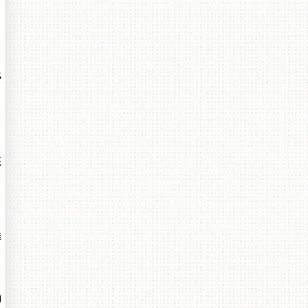
。
比
既
難
的