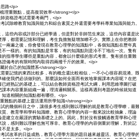
思路</p>
.學會梳理重難點，提高復習效率</strong></p>
教師資格證考試需要考兩門，</p>
格證考試除瞭教育知識與能力和綜合素質之外還需要考學科專業知識與能力
來說，這些內容或許部分已經學過，但是對於非師范生來說，這些內容還是
麼厚，都需要記憶和理解，考生負擔無疑增加瞭不少。實際上在你把教師
完一兩遍之後，你會發現在教育心理學的知識點中，各個知識點在歷年真
是不一樣的。有的知識點是常客，有的知識點則是冷不丁地出一次。隻有
確的指導學生哪些是重點內容，都會以什麼樣的形式考查。隻有抓住重難
證備考的有限時間內取得四兩撥千斤的效果。</p>
構建屬於自己的知識體系</strong></p>
考試需要記憶的東西比較多，有的概念還比較相似，一不小心很容易混淆。
準確使我們必須做到的。那麼該如何全面而有效地掌握課本內容呢？在把
書已經熟記的基礎上，可以結合教師資格證考試大綱，利用思維導圖打破
把課本內容重新組織一遍，理清邏輯關系。這樣再遇到考題的時候就知道
知道相關的知識點都有哪些。</p>
.理解重難點的基礎上靈活運用所學知識</strong></p>
證考試的幾個科目之中，讓很多考生感到難以理解的就是教育心理學瞭，最
素質、教育學和學科知識瞭。教育心理學的內容一般來說比較抽象，理論
論是建立在嚴謹的實驗基礎之上的。因此，對於沒有接觸過教育學和心理
來說，感到難以理解也無可厚非。教育心理學的內容側重於理解，對於記
不是太多。</p>
格證考試改革的日益成熟，教育心理學方面的題目越來越靈活。教育心理學